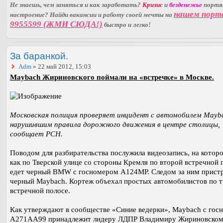
Не знаешь, чем заняться и как заработать?
Кризис
и
безденежье
порт
нашем порт
настроение? Найди вакансии и работу своей мечты на
9955599 (ЖМИ СЮДА!)
быстро и легко!
За баранкой.
Adm
» 22 май 2012, 15:03
Maybach Жириновского поймали на «встречке» в Москве.
Московская полиция проверяет инцидент с автомобилем Mayb
нарушившим правила дорожного движения в центре столицы,
сообщает РСН.
Поводом для разбирательства послужила видеозапись, на которо
как по Тверской улице со стороны Кремля по второй встречной 
едет черный BMW с госномером А124МР. Следом за ним прист
черный Maybach. Кортеж объехал простых автомобилистов по т
встречной полосе.
Как утверждают в сообществе «Синие ведерки», Maybach с гос
А271АА99 принадлежит лидеру ЛДПР Владимиру Жириновском