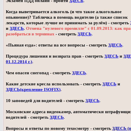
Экзамен ПДД онлайн - пройти
ЗДЕСЬ
.
Когда выветривается алкоголь (и что такое алкогольное
опьянение)? Табличка в помощь водителю (а также список
лекарств, которые лучше не принимать за рулём) - смотреть
и
ЗДЕСЬ
.
Отмена "нулевого промилле" с 01.09.2013: как пр
разобраться в терминах
- смотреть
ЗДЕСЬ
.
«Пьяная езда»: ответы на все вопросы - смотреть
ЗДЕСЬ
.
Процедура лишения и возврата прав - смотреть
ЗДЕСЬ
и
ЗДЕ
01.12.2014 г.)
.
Чем опасен снегопад - смотреть
ЗДЕСЬ
.
Какие детские кресла использовать - смотреть
ЗДЕСЬ
и
ЗДЕСЬ(крепление ISOFIX)
.
10 заповедей для водителей - смотреть
ЗДЕСЬ
.
Московские адреса видеокамер, автоматически штрафующи
водителей - смотреть
ЗДЕСЬ
.
Вопросы и ответы по новому техосмотру - смотреть
ЗДЕСЬ (