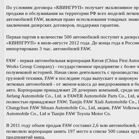
По условиям договора «КВИНГРУП» получает эксклюзивное пр
продажи и обслуживания на территории РФ всех моделей легко
автомобилей FAW, включая право использования товарных знако
заключения дилерских договоров, поддержки гарантии.
Первая партия в количестве 500 автомобилей поступит в дилерс
«КВИНГРУП» в июле-августе 2012 года. До конца года в Росси
импортировано 3 тыс. автомобилей FAW.
FAW - первая автомобильная корпорация Китая (China First Auto
Works Group Company) - государственное предприятие с более 
полувековой историей. Начав свою деятельность с производства
грузовой техники, FAW в последние годы выпускает и широкую
легковых автомобилей - от эконом-класса до внедорожников и би
авто. Корпорации принадлежит 28 дочерних компаний, среди н
Jiefang Automobile Co., Ltd. и FAWER Automobile Parts Co., Ltd,
полностью принадлежат FAW; Tianjin FAW Xiali Automobile Co., 
Changchun FAW Sihuan Automobile Co., Ltd, акции, FAW Volksw
Automobile Co., Ltd и Tianjin FAW Toyota Motor Co.
В 2011 году объем продаж FAW составил 2,6 млн автомобилей, 
позволило корпорации занять 197 место в списке 500 самых кр
предприятий мира.