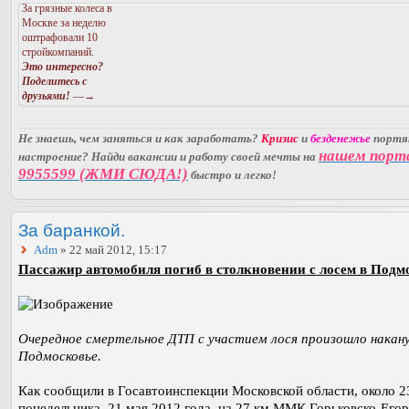
За грязные колеса в
Москве за неделю
оштрафовали 10
стройкомпаний.
Это интересно?
Поделитесь с
друзьями!
—→
Не знаешь, чем заняться и как заработать?
Кризис
и
безденежье
порт
нашем порт
настроение? Найди вакансии и работу своей мечты на
9955599 (ЖМИ СЮДА!)
быстро и легко!
За баранкой.
Adm
» 22 май 2012, 15:17
Пассажир автомобиля погиб в столкновении с лосем в Подм
Очередное смертельное ДТП с участием лося произошло накану
Подмосковье.
Как сообщили в Госавтоинспекции Московской области, около 2
понедельника, 21 мая 2012 года, на 27 км ММК Горьковско-Егор