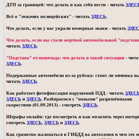
ДТП за границей: что делать и как себя вести - читать
ЗДЕС
Всё о "лежачих полицейских" - читать
ЗДЕСЬ
.
Что делать, если у вас украли номерные знаки - читать
ЗДЕ
Что делать, если вы стали жертвой автомобильной "подстав
читать
ЗДЕСЬ
.
"Подстава" от пешехода: что делать в такой ситуации
- чита
ЗДЕСЬ
.
Подержанные автомобили из-за рубежа: стоит ли овчинка в
читать
ЗДЕСЬ
.
Как работает фотофиксация нарушений ПДД - читать
ЗДЕС
ЗДЕСЬ
и
ЗДЕСЬ
. Разбираемся с "новыми" разрешёнными
скоростями (01.09.2013) - смотреть
ЗДЕСЬ
.
Штрафы онлайн: где посмотреть и как оплатить через интерн
смотреть
ЗДЕСЬ
,
ЗДЕСЬ
и
ЗДЕСЬ
.
Как грамотно жаловаться в ГИБДД на автохамов и чем это 