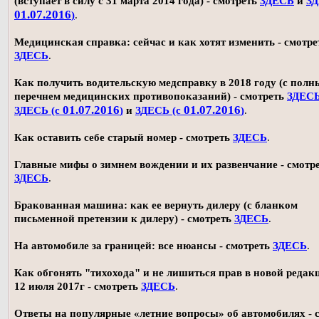
(вступает в силу с 31 марта 2014 года) - смотреть
ЗДЕСЬ
и
ЗД
01.07.2016
)
.
Медицинская справка: сейчас и как хотят изменить - смотре
ЗДЕСЬ
.
Как получить водительскую медсправку в 2018 году (с пол
перечнем медицинских противопоказаний) - смотреть
ЗДЕС
01.07.2016
01.07.2016
ЗДЕСЬ (с
)
и
ЗДЕСЬ (с
)
.
Как оставить себе старый номер - смотреть
ЗДЕСЬ
.
Главные мифы о зимнем вождении и их развенчание - смотр
ЗДЕСЬ
.
Бракованная машина: как ее вернуть дилеру (с бланком
письменной претензии к дилеру) - смотреть
ЗДЕСЬ
.
На автомобиле за границей: все нюансы - смотреть
ЗДЕСЬ
.
Как обгонять "тихохода" и не лишиться прав в новой редак
12 июля 2017г - смотреть
ЗДЕСЬ
.
Ответы на популярные «летние вопросы» об автомобилях - 