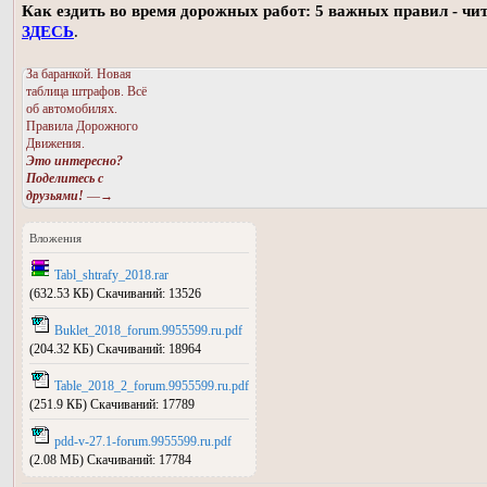
Как ездить во время дорожных работ: 5 важных правил - чи
ЗДЕСЬ
.
За баранкой. Новая
таблица штрафов. Всё
об автомобилях.
Правила Дорожного
Движения.
Это интересно?
Поделитесь с
друзьями!
—→
Вложения
Tabl_shtrafy_2018.rar
(632.53 КБ) Скачиваний: 13526
Buklet_2018_forum.9955599.ru.pdf
(204.32 КБ) Скачиваний: 18964
Table_2018_2_forum.9955599.ru.pdf
(251.9 КБ) Скачиваний: 17789
pdd-v-27.1-forum.9955599.ru.pdf
(2.08 МБ) Скачиваний: 17784