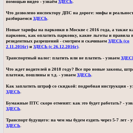
помощью видео - узнаём
ЗДЕСЬ
.
Что дозволено инспектору ДПС на дороге: мифы и реальност
разбираемся
ЗДЕСЬ
.
Новые тарифы на парковки в Москве с 2016 года, а также 
парковок, как оплатить парковку, какие льготы и правила
резидентных разрешений - смотрим и скачиваем
ЗДЕСЬ (со
2.11.2016г)
и
ЗДЕСЬ (с 26.12.2016г)
.
Транспортный налог: платить или не платить - узнаем
ЗДЕС
Что ждет водителей в 2018 году? Все про новые законы, шт
платежи, пошлины и т.д. - узнаем
ЗДЕСЬ
.
Как заплатить штраф со скидкой: подробная инструкция - у
ЗДЕСЬ
.
Бумажные ПТС скоро отменят: как это будет работать? - уз
ЗДЕСЬ
.
Транспорт будущего: на чем мы будем ездить через 5-7 лет - 
ЗДЕСЬ
.