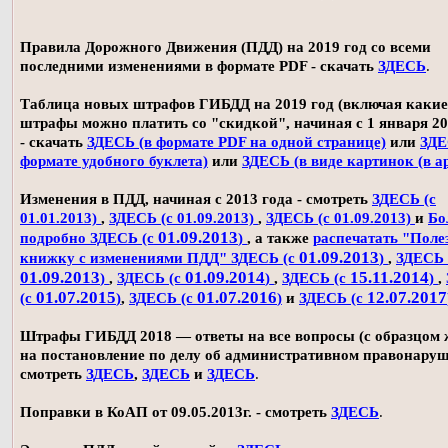
Правила Дорожного Движения (ПДД) на 2019 год со всеми
последними изменениями в формате PDF - скачать
ЗДЕСЬ
.
Таблица новых штрафов ГИБДД на 2019 год (включая какие
штрафы можно платить со "скидкой", начиная с 1 января 20
- скачать
ЗДЕСЬ (в формате PDF на одной странице)
или
ЗДЕ
формате удобного буклета)
или
ЗДЕСЬ (в виде картинок (в а
Изменения в ПДД, начиная с 2013 года - смотреть
ЗДЕСЬ (с
01.01.2013)
,
ЗДЕСЬ (с 01.09.2013)
,
ЗДЕСЬ (с 01.09.2013)
и
Бо
01.09.2013
подробно ЗДЕСЬ (с
)
, а также
распечатать "Поле
01.09.2013
книжку с изменениями ПДД" ЗДЕСЬ (с
)
,
ЗДЕСЬ 
01.09.2013
01.09.2014
15.11.2014
)
,
ЗДЕСЬ (с
)
,
ЗДЕСЬ (с
)
,
01.07.2015
01.07.2016
12.07.2017
(с
)
,
ЗДЕСЬ (с
)
и
ЗДЕСЬ (с
Штрафы ГИБДД 2018 — ответы на все вопросы (с образцом
на постановление по делу об административном правонаруш
смотреть
ЗДЕСЬ
,
ЗДЕСЬ
и
ЗДЕСЬ
.
Поправки в КоАП от 09.05.2013г. - смотреть
ЗДЕСЬ
.