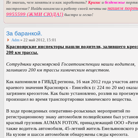
Не знаешь, чем заняться и как заработать?
Кризис
и
безденежье
порт
нашем порт
настроение? Найди вакансии и работу своей мечты на
9955599 (ЖМИ СЮДА!)
быстро и легко!
За баранкой.
Adm
» 22 май 2012, 15:01
Красноярские инспекторы нашли водителя, залившего крео
200 км трассы.
Сотрудники красноярской Госавтоинспекции нашли водителя,
залившего 200 км трассы химическим веществом.
Как напомнили в ГИБДД региона, 16 мая 2012 года участок авт
краевого значения Красноярск - Енисейск (с 224 по 20 км) оказа
загрязнен креозотом. Как было установлено, розлив на проезжу
произошел во время транспортировки химического вещества.
В ходе проведенных оперативно-розыскных мероприятий по
регистрационному знаку автомобиля полицейскими был установ
красный грузовик AUMAN FOTON, принадлежащий ООО «Ратиб
также водитель автомобиля, 45-летний житель Емельяновского р
На кузове и шасси автомобиля обнаружены следы креозота.