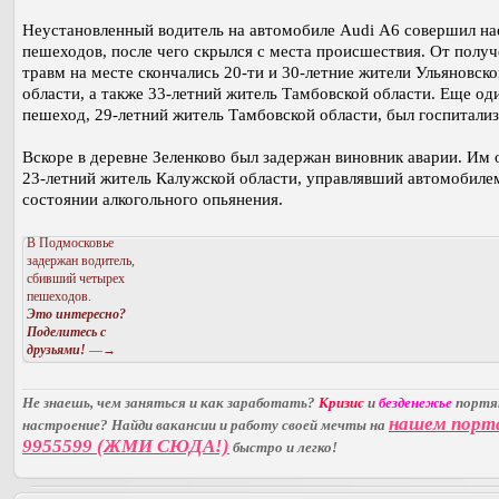
Неустановленный водитель на автомобиле Audi А6 совершил на
пешеходов, после чего скрылся с места происшествия. От полу
травм на месте скончались 20-ти и 30-летние жители Ульяновско
области, а также 33-летний житель Тамбовской области. Еще од
пешеход, 29-летний житель Тамбовской области, был госпитали
Вскоре в деревне Зеленково был задержан виновник аварии. Им 
23-летний житель Калужской области, управлявший автомобиле
состоянии алкогольного опьянения.
В Подмосковье
задержан водитель,
сбивший четырех
пешеходов.
Это интересно?
Поделитесь с
друзьями!
—→
Не знаешь, чем заняться и как заработать?
Кризис
и
безденежье
порт
нашем порт
настроение? Найди вакансии и работу своей мечты на
9955599 (ЖМИ СЮДА!)
быстро и легко!