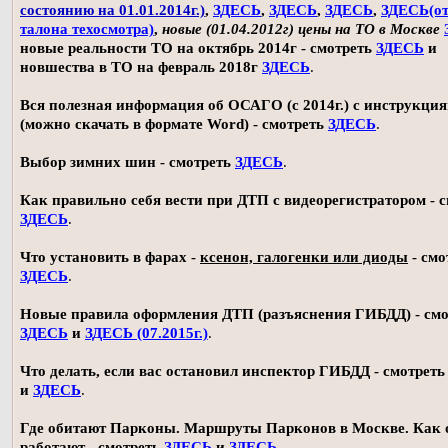
состоянию на 01.01.2014г.)
,
ЗДЕСЬ
,
ЗДЕСЬ
,
ЗДЕСЬ
,
ЗДЕСЬ(о
талона техосмотра)
,
новые (01.04.2012г) цены на ТО в Москве
новые реальности ТО на октябрь 2014г - смотреть
ЗДЕСЬ
и
новшества в ТО на февраль 2018г
ЗДЕСЬ
.
Вся полезная информация об ОСАГО (с 2014г.) с инструкци
(можно скачать в формате Word) - смотреть
ЗДЕСЬ
.
Выбор зимних шин - смотреть
ЗДЕСЬ
.
Как правильно себя вести при ДТП с видеорегистратором - 
ЗДЕСЬ
.
Что установить в фарах -
ксенон, галогенки или диоды
- смо
ЗДЕСЬ
.
Новые правила оформления ДТП (разъяснения ГИБДД) - смо
ЗДЕСЬ
и
ЗДЕСЬ (07.2015г.)
.
Что делать, если вас остановил инспектор ГИБДД - смотрет
и
ЗДЕСЬ
.
Где обитают Парконы. Маршруты Парконов в Москве. Как 
работают - смотреть
ЗДЕСЬ
и
ЗДЕСЬ
.