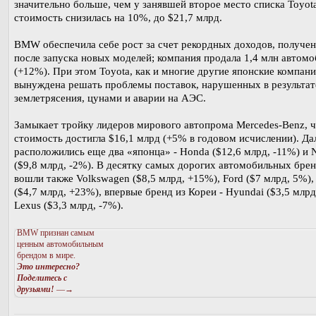
значительно больше, чем у занявшей второе место списка Toyota
стоимость снизилась на 10%, до $21,7 млрд.
BMW обеспечила себе рост за счет рекордных доходов, получе
после запуска новых моделей; компания продала 1,4 млн автом
(+12%). При этом Toyota, как и многие другие японские компани
вынуждена решать проблемы поставок, нарушенных в результат
землетрясения, цунами и аварии на АЭС.
Замыкает тройку лидеров мирового автопрома Mercedes-Benz, ч
стоимость достигла $16,1 млрд (+5% в годовом исчислении). Да
расположились еще два «японца» - Honda ($12,6 млрд, -11%) и N
($9,8 млрд, -2%). В десятку самых дорогих автомобильных бре
вошли также Volkswagen ($8,5 млрд, +15%), Ford ($7 млрд, 5%),
($4,7 млрд, +23%), впервые бренд из Кореи - Hyundai ($3,5 млрд
Lexus ($3,3 млрд, -7%).
BMW признан самым
ценным автомобильным
брендом в мире.
Это интересно?
Поделитесь с
друзьями!
—→