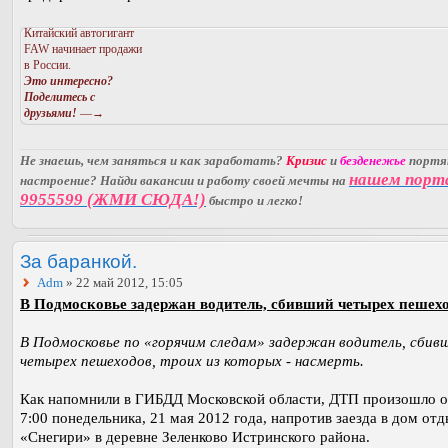
Китайский автогигант
FAW начинает продажи
в России.
Это интересно?
Поделитесь с
друзьями!
—→
Не знаешь, чем заняться и как заработать?
Кризис
и
безденежье
порт
нашем порт
настроение? Найди вакансии и работу своей мечты на
9955599 (ЖМИ СЮДА!)
быстро и легко!
За баранкой.
Adm
» 22 май 2012, 15:05
В Подмосковье задержан водитель, сбивший четырех пешехо
В Подмосковье по «горячим следам» задержан водитель, сбив
четырех пешеходов, троих из которых - насмерть.
Как напомнили в ГИБДД Московской области, ДТП произошло о
7:00 понедельника, 21 мая 2012 года, напротив заезда в дом от
«Снегири» в деревне Зеленково Истринского района.