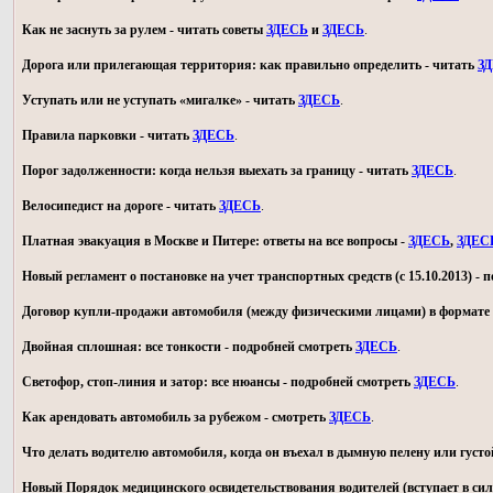
Как не заснуть за рулем - читать советы
ЗДЕСЬ
и
ЗДЕСЬ
.
Дорога или прилегающая территория: как правильно определить - читать
З
Уступать или не уступать «мигалке» - читать
ЗДЕСЬ
.
Правила парковки - читать
ЗДЕСЬ
.
Порог задолженности: когда нельзя выехать за границу - читать
ЗДЕСЬ
.
Велосипедист на дороге - читать
ЗДЕСЬ
.
Платная эвакуация в Москве и Питере: ответы на все вопросы -
ЗДЕСЬ
,
ЗДЕС
Новый регламент о постановке на учет транспортных средств (с 15.10.2013) -
Договор купли-продажи автомобиля (между физическими лицами) в формате 
Двойная сплошная: все тонкости - подробней смотреть
ЗДЕСЬ
.
Светофор, стоп-линия и затор: все нюансы - подробней смотреть
ЗДЕСЬ
.
Как арендовать автомобиль за рубежом - смотреть
ЗДЕСЬ
.
Что делать водителю автомобиля, когда он въехал в дымную пелену или густо
Новый Порядок медицинского освидетельствования водителей (вступает в силу 