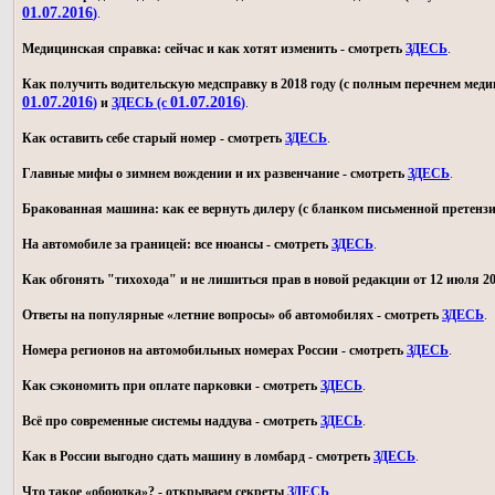
01.07.2016
)
.
Медицинская справка: сейчас и как хотят изменить - смотреть
ЗДЕСЬ
.
Как получить водительскую медсправку в 2018 году (с полным перечнем мед
01.07.2016
01.07.2016
)
и
ЗДЕСЬ (с
)
.
Как оставить себе старый номер - смотреть
ЗДЕСЬ
.
Главные мифы о зимнем вождении и их развенчание - смотреть
ЗДЕСЬ
.
Бракованная машина: как ее вернуть дилеру (с бланком письменной претензи
На автомобиле за границей: все нюансы - смотреть
ЗДЕСЬ
.
Как обгонять "тихохода" и не лишиться прав в новой редакции от 12 июля 20
Ответы на популярные «летние вопросы» об автомобилях - смотреть
ЗДЕСЬ
.
Номера регионов на автомобильных номерах России - смотреть
ЗДЕСЬ
.
Как сэкономить при оплате парковки - смотреть
ЗДЕСЬ
.
Всё про современные системы наддува - смотреть
ЗДЕСЬ
.
Как в России выгодно сдать машину в ломбард - смотреть
ЗДЕСЬ
.
Что такое «обоюдка»? - открываем секреты
ЗДЕСЬ
.