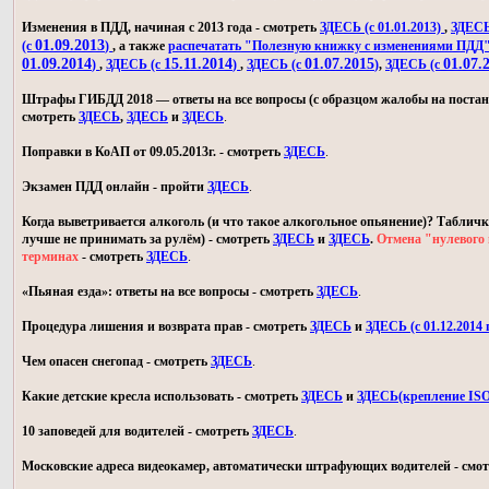
Изменения в ПДД, начиная с 2013 года - смотреть
ЗДЕСЬ (с 01.01.2013)
,
ЗДЕСЬ 
01.09.2013
(с
)
, а также
распечатать "Полезную книжку с изменениями ПДД
01.09.2014
15.11.2014
01.07.2015
01.07.
)
,
ЗДЕСЬ (с
)
,
ЗДЕСЬ (с
)
,
ЗДЕСЬ (с
Штрафы ГИБДД 2018 — ответы на все вопросы (с образцом жалобы на постан
смотреть
ЗДЕСЬ
,
ЗДЕСЬ
и
ЗДЕСЬ
.
Поправки в КоАП от 09.05.2013г. - смотреть
ЗДЕСЬ
.
Экзамен ПДД онлайн - пройти
ЗДЕСЬ
.
Когда выветривается алкоголь (и что такое алкогольное опьянение)? Табличк
лучше не принимать за рулём) - смотреть
ЗДЕСЬ
и
ЗДЕСЬ
.
Отмена "нулевого 
терминах
- смотреть
ЗДЕСЬ
.
«Пьяная езда»: ответы на все вопросы - смотреть
ЗДЕСЬ
.
Процедура лишения и возврата прав - смотреть
ЗДЕСЬ
и
ЗДЕСЬ (с 01.12.2014 г
Чем опасен снегопад - смотреть
ЗДЕСЬ
.
Какие детские кресла использовать - смотреть
ЗДЕСЬ
и
ЗДЕСЬ(крепление IS
10 заповедей для водителей - смотреть
ЗДЕСЬ
.
Московские адреса видеокамер, автоматически штрафующих водителей - смо