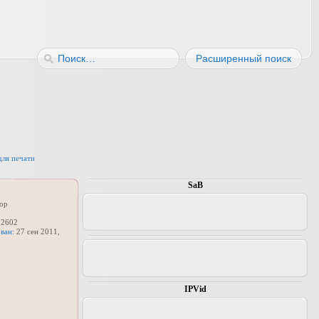
Расширенный поиск
для печати
SaB
ор
2602
ван:
27 сен 2011,
IPVid