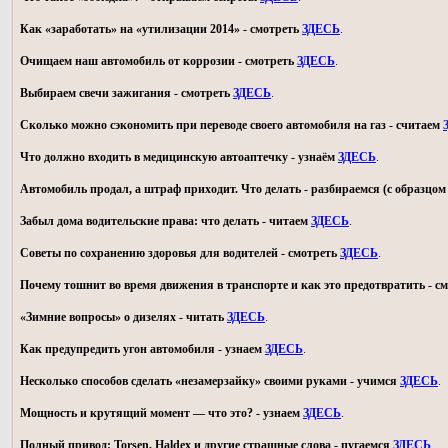
Как «заработать» на «утилизации 2014» - смотреть
ЗДЕСЬ
.
Очищаем наш автомобиль от коррозии - смотреть
ЗДЕСЬ
.
Выбираем свечи зажигания - смотреть
ЗДЕСЬ
.
Сколько можно сэкономить при переводе своего автомобиля на газ - считаем
Что должно входить в медицинскую автоаптечку - узнаём
ЗДЕСЬ
.
Автомобиль продал, а штраф приходит. Что делать - разбираемся (с образц
Забыл дома водительские права: что делать - читаем
ЗДЕСЬ
.
Советы по сохранению здоровья для водителей - смотреть
ЗДЕСЬ
.
Почему тошнит во время движения в транспорте и как это предотвратить - с
«Зимние вопросы» о дизелях - читать
ЗДЕСЬ
.
Как предупредить угон автомобиля - узнаем
ЗДЕСЬ
.
Несколько способов сделать «незамерзайку» своими руками - учимся
ЗДЕСЬ
.
Мощность и крутящий момент — что это? - узнаем
ЗДЕСЬ
.
Полный привод: Torsen, Haldex и другие страшные слова - пугаемся
ЗДЕСЬ
.