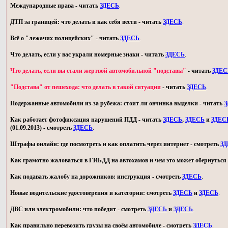
Международные права - читать
ЗДЕСЬ
.
ДТП за границей: что делать и как себя вести - читать
ЗДЕСЬ
.
Всё о "лежачих полицейских" - читать
ЗДЕСЬ
.
Что делать, если у вас украли номерные знаки - читать
ЗДЕСЬ
.
Что делать, если вы стали жертвой автомобильной "подставы"
- читать
ЗДЕС
"Подстава" от пешехода: что делать в такой ситуации
- читать
ЗДЕСЬ
.
Подержанные автомобили из-за рубежа: стоит ли овчинка выделки - читать
З
Как работает фотофиксация нарушений ПДД - читать
ЗДЕСЬ
,
ЗДЕСЬ
и
ЗДЕС
(01.09.2013) - смотреть
ЗДЕСЬ
.
Штрафы онлайн: где посмотреть и как оплатить через интернет - смотреть
З
Как грамотно жаловаться в ГИБДД на автохамов и чем это может обернуться 
Как подавать жалобу на дорожников: инструкция - смотреть
ЗДЕСЬ
.
Новые водительские удостоверения и категории: смотреть
ЗДЕСЬ
и
ЗДЕСЬ
.
ДВС или электромобили: что победит - смотреть
ЗДЕСЬ
и
ЗДЕСЬ
.
Как правильно перевозить грузы на своём автомобиле - смотреть
ЗДЕСЬ
.