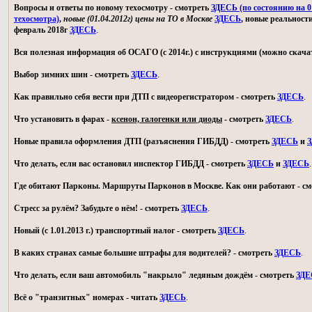
Вопросы и ответы по новому техосмотру - смотреть
ЗДЕСЬ (по состоянию на 01
техосмотра)
,
новые (01.04.2012г) цены на ТО в Москве
ЗДЕСЬ
, новые реальност
февраль 2018г
ЗДЕСЬ
.
Вся полезная информация об ОСАГО (с 2014г.) с инструкциями (можно скачат
Выбор зимних шин - смотреть
ЗДЕСЬ
.
Как правильно себя вести при ДТП с видеорегистратором - смотреть
ЗДЕСЬ
.
Что установить в фарах -
ксенон, галогенки или диоды
- смотреть
ЗДЕСЬ
.
Новые правила оформления ДТП (разъяснения ГИБДД) - смотреть
ЗДЕСЬ
и
З
Что делать, если вас остановил инспектор ГИБДД - смотреть
ЗДЕСЬ
и
ЗДЕСЬ
.
Где обитают Парконы. Маршруты Парконов в Москве. Как они работают - с
Стресс за рулём? Забудьте о нём! - смотреть
ЗДЕСЬ
.
Новый (с 1.01.2013 г.) транспортный налог - смотреть
ЗДЕСЬ
.
В каких странах самые большие штрафы для водителей? - смотреть
ЗДЕСЬ
.
Что делать, если ваш автомобиль "накрыло" ледяным дождём - смотреть
ЗДЕ
Всё о "транзитных" номерах - читать
ЗДЕСЬ
.