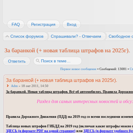
FAQ
Регистрация
Вход
Список форумов
Спрашивали? - Отвечаем
Свободное 
За баранкой (+ новая таблица штрафов на 2025г).
Ответить
Первое новое сообщение
• Сообщений: 13081 •
С
За баранкой (+ новая таблица штрафов на 2025г).
Adm
» 18 окт 2011, 14:50
За баранкой. Новая таблица штрафов. Всё об автомобилях. Правила Дорожно
Раздел для самых интересных новостей и обс
Правила Дорожного Движения (ПДД) на 2019 год со всеми последними измене
Таблица новых штрафов ГИБДД на 2019 год (включая какие штрафы можно пла
ЗДЕСЬ (в формате PDF на одной странице)
или
ЗДЕСЬ (в формате удобного бу