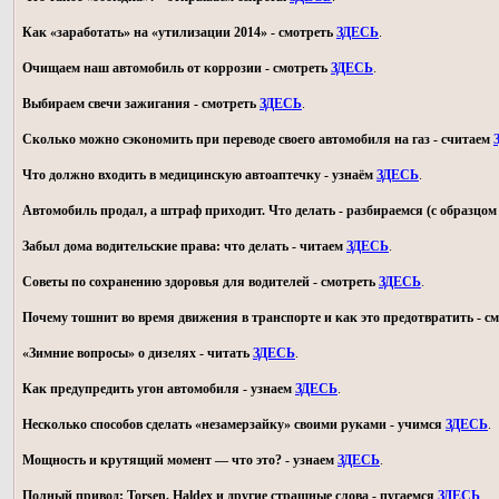
Как «заработать» на «утилизации 2014» - смотреть
ЗДЕСЬ
.
Очищаем наш автомобиль от коррозии - смотреть
ЗДЕСЬ
.
Выбираем свечи зажигания - смотреть
ЗДЕСЬ
.
Сколько можно сэкономить при переводе своего автомобиля на газ - считаем
Что должно входить в медицинскую автоаптечку - узнаём
ЗДЕСЬ
.
Автомобиль продал, а штраф приходит. Что делать - разбираемся (с образц
Забыл дома водительские права: что делать - читаем
ЗДЕСЬ
.
Советы по сохранению здоровья для водителей - смотреть
ЗДЕСЬ
.
Почему тошнит во время движения в транспорте и как это предотвратить - с
«Зимние вопросы» о дизелях - читать
ЗДЕСЬ
.
Как предупредить угон автомобиля - узнаем
ЗДЕСЬ
.
Несколько способов сделать «незамерзайку» своими руками - учимся
ЗДЕСЬ
.
Мощность и крутящий момент — что это? - узнаем
ЗДЕСЬ
.
Полный привод: Torsen, Haldex и другие страшные слова - пугаемся
ЗДЕСЬ
.