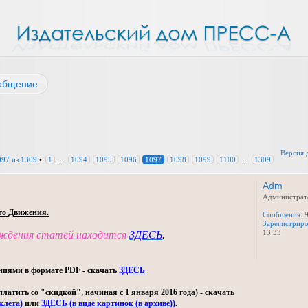
общение
Версия 
097
из
1309
•
1
...
1094
1095
1096
1097
1098
1099
1100
...
1309
Adm
Администрат
го Движения.
Сообщения:
9
Зарегистриро
13:33
уждения статей находится
ЗДЕСЬ
.
ниями в формате PDF - скачать
ЗДЕСЬ
.
тить со "скидкой", начиная с 1 января 2016 года) - скачать
клета)
или
ЗДЕСЬ (в виде картинок (в архиве))
.