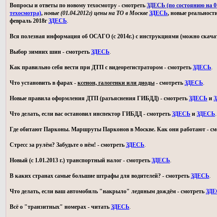
Вопросы и ответы по новому техосмотру - смотреть
ЗДЕСЬ (по состоянию на 01
техосмотра)
,
новые (01.04.2012г) цены на ТО в Москве
ЗДЕСЬ
, новые реальност
февраль 2018г
ЗДЕСЬ
.
Вся полезная информация об ОСАГО (с 2014г.) с инструкциями (можно скачат
Выбор зимних шин - смотреть
ЗДЕСЬ
.
Как правильно себя вести при ДТП с видеорегистратором - смотреть
ЗДЕСЬ
.
Что установить в фарах -
ксенон, галогенки или диоды
- смотреть
ЗДЕСЬ
.
Новые правила оформления ДТП (разъяснения ГИБДД) - смотреть
ЗДЕСЬ
и
З
Что делать, если вас остановил инспектор ГИБДД - смотреть
ЗДЕСЬ
и
ЗДЕСЬ
.
Где обитают Парконы. Маршруты Парконов в Москве. Как они работают - с
Стресс за рулём? Забудьте о нём! - смотреть
ЗДЕСЬ
.
Новый (с 1.01.2013 г.) транспортный налог - смотреть
ЗДЕСЬ
.
В каких странах самые большие штрафы для водителей? - смотреть
ЗДЕСЬ
.
Что делать, если ваш автомобиль "накрыло" ледяным дождём - смотреть
ЗДЕ
Всё о "транзитных" номерах - читать
ЗДЕСЬ
.