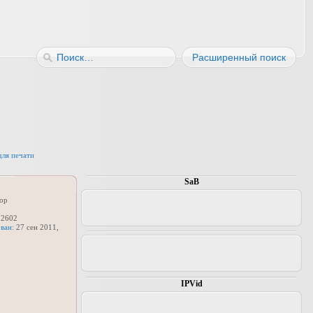
Расширенный поиск
для печати
SaB
ор
2602
ван:
27 сен 2011,
IPVid