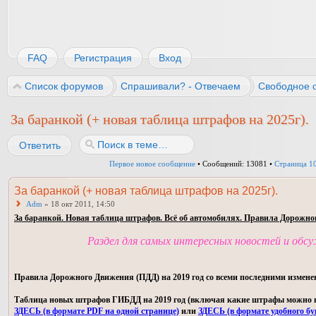
FAQ
Регистрация
Вход
Список форумов
Спрашивали? - Отвечаем
Свободное 
За баранкой (+ новая таблица штрафов на 2025г).
Ответить
Первое новое сообщение
• Сообщений: 13081 •
Страница
1
За баранкой (+ новая таблица штрафов на 2025г).
Adm
» 18 окт 2011, 14:50
За баранкой. Новая таблица штрафов. Всё об автомобилях. Правила Дорожно
Раздел для самых интересных новостей и обс
Правила Дорожного Движения (ПДД) на 2019 год со всеми последними измене
Таблица новых штрафов ГИБДД на 2019 год (включая какие штрафы можно пла
ЗДЕСЬ (в формате PDF на одной странице)
или
ЗДЕСЬ (в формате удобного бу