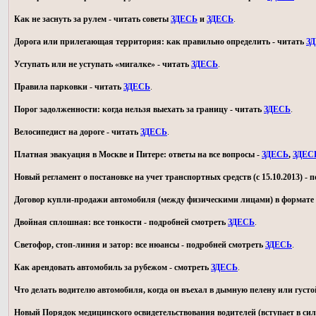
Как не заснуть за рулем - читать советы
ЗДЕСЬ
и
ЗДЕСЬ
.
Дорога или прилегающая территория: как правильно определить - читать
З
Уступать или не уступать «мигалке» - читать
ЗДЕСЬ
.
Правила парковки - читать
ЗДЕСЬ
.
Порог задолженности: когда нельзя выехать за границу - читать
ЗДЕСЬ
.
Велосипедист на дороге - читать
ЗДЕСЬ
.
Платная эвакуация в Москве и Питере: ответы на все вопросы -
ЗДЕСЬ
,
ЗДЕС
Новый регламент о постановке на учет транспортных средств (с 15.10.2013) -
Договор купли-продажи автомобиля (между физическими лицами) в формате 
Двойная сплошная: все тонкости - подробней смотреть
ЗДЕСЬ
.
Светофор, стоп-линия и затор: все нюансы - подробней смотреть
ЗДЕСЬ
.
Как арендовать автомобиль за рубежом - смотреть
ЗДЕСЬ
.
Что делать водителю автомобиля, когда он въехал в дымную пелену или густо
Новый Порядок медицинского освидетельствования водителей (вступает в силу 