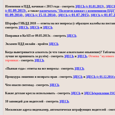
Изменения в ПДД, начиная с 2013 года - смотреть
ЗДЕСЬ (с 01.01.2013)
,
ЗДЕСЬ 
01.09.2013
(с
)
, а также
распечатать "Полезную книжку с изменениями ПДД
01.09.2014
15.11.2014
01.07.2015
01.07.
)
,
ЗДЕСЬ (с
)
,
ЗДЕСЬ (с
)
,
ЗДЕСЬ (с
Штрафы ГИБДД 2018 — ответы на все вопросы (с образцом жалобы на постан
смотреть
ЗДЕСЬ
,
ЗДЕСЬ
и
ЗДЕСЬ
.
Поправки в КоАП от 09.05.2013г. - смотреть
ЗДЕСЬ
.
Экзамен ПДД онлайн - пройти
ЗДЕСЬ
.
Когда выветривается алкоголь (и что такое алкогольное опьянение)? Табличк
лучше не принимать за рулём) - смотреть
ЗДЕСЬ
и
ЗДЕСЬ
.
Отмена "нулевого 
терминах
- смотреть
ЗДЕСЬ
.
«Пьяная езда»: ответы на все вопросы - смотреть
ЗДЕСЬ
.
Процедура лишения и возврата прав - смотреть
ЗДЕСЬ
и
ЗДЕСЬ (с 01.12.2014 г
Чем опасен снегопад - смотреть
ЗДЕСЬ
.
Какие детские кресла использовать - смотреть
ЗДЕСЬ
и
ЗДЕСЬ(крепление IS
10 заповедей для водителей - смотреть
ЗДЕСЬ
.
Московские адреса видеокамер, автоматически штрафующих водителей - смо