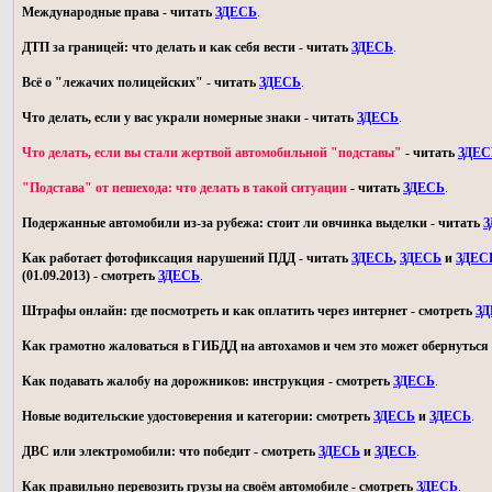
Международные права - читать
ЗДЕСЬ
.
ДТП за границей: что делать и как себя вести - читать
ЗДЕСЬ
.
Всё о "лежачих полицейских" - читать
ЗДЕСЬ
.
Что делать, если у вас украли номерные знаки - читать
ЗДЕСЬ
.
Что делать, если вы стали жертвой автомобильной "подставы"
- читать
ЗДЕС
"Подстава" от пешехода: что делать в такой ситуации
- читать
ЗДЕСЬ
.
Подержанные автомобили из-за рубежа: стоит ли овчинка выделки - читать
З
Как работает фотофиксация нарушений ПДД - читать
ЗДЕСЬ
,
ЗДЕСЬ
и
ЗДЕС
(01.09.2013) - смотреть
ЗДЕСЬ
.
Штрафы онлайн: где посмотреть и как оплатить через интернет - смотреть
З
Как грамотно жаловаться в ГИБДД на автохамов и чем это может обернуться 
Как подавать жалобу на дорожников: инструкция - смотреть
ЗДЕСЬ
.
Новые водительские удостоверения и категории: смотреть
ЗДЕСЬ
и
ЗДЕСЬ
.
ДВС или электромобили: что победит - смотреть
ЗДЕСЬ
и
ЗДЕСЬ
.
Как правильно перевозить грузы на своём автомобиле - смотреть
ЗДЕСЬ
.