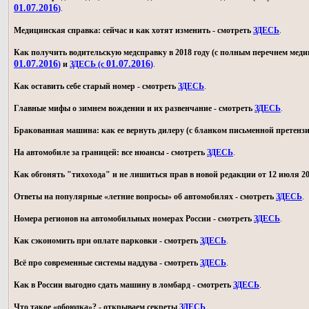
01.07.2016
)
.
Медицинская справка: сейчас и как хотят изменить - смотреть
ЗДЕСЬ
.
Как получить водительскую медсправку в 2018 году (с полным перечнем мед
01.07.2016
01.07.2016
)
и
ЗДЕСЬ (с
)
.
Как оставить себе старый номер - смотреть
ЗДЕСЬ
.
Главные мифы о зимнем вождении и их развенчание - смотреть
ЗДЕСЬ
.
Бракованная машина: как ее вернуть дилеру (с бланком письменной претензи
На автомобиле за границей: все нюансы - смотреть
ЗДЕСЬ
.
Как обгонять "тихохода" и не лишиться прав в новой редакции от 12 июля 20
Ответы на популярные «летние вопросы» об автомобилях - смотреть
ЗДЕСЬ
.
Номера регионов на автомобильных номерах России - смотреть
ЗДЕСЬ
.
Как сэкономить при оплате парковки - смотреть
ЗДЕСЬ
.
Всё про современные системы наддува - смотреть
ЗДЕСЬ
.
Как в России выгодно сдать машину в ломбард - смотреть
ЗДЕСЬ
.
Что такое «обоюдка»? - открываем секреты
ЗДЕСЬ
.