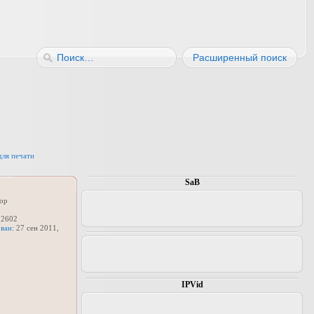
Расширенный поиск
для печати
SaB
ор
2602
ван:
27 сен 2011,
IPVid