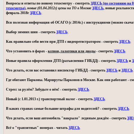
Вопросы и ответы по новому техосмотру - смотреть
ЗДЕСЬ (по состоянию на 01
техосмотра)
,
новые (01.04.2012г) цены на ТО в Москве
ЗДЕСЬ
, новые реальност
февраль 2018г
ЗДЕСЬ
.
Вся полезная информация об ОСАГО (с 2014г.) с инструкциями (можно скачат
Выбор зимних шин - смотреть
ЗДЕСЬ
.
Как правильно себя вести при ДТП с видеорегистратором - смотреть
ЗДЕСЬ
.
Что установить в фарах -
ксенон, галогенки или диоды
- смотреть
ЗДЕСЬ
.
Новые правила оформления ДТП (разъяснения ГИБДД) - смотреть
ЗДЕСЬ
и
З
Что делать, если вас остановил инспектор ГИБДД - смотреть
ЗДЕСЬ
и
ЗДЕСЬ
.
Где обитают Парконы. Маршруты Парконов в Москве. Как они работают - с
Стресс за рулём? Забудьте о нём! - смотреть
ЗДЕСЬ
.
Новый (с 1.01.2013 г.) транспортный налог - смотреть
ЗДЕСЬ
.
В каких странах самые большие штрафы для водителей? - смотреть
ЗДЕСЬ
.
Что делать, если ваш автомобиль "накрыло" ледяным дождём - смотреть
ЗДЕ
Всё о "транзитных" номерах - читать
ЗДЕСЬ
.