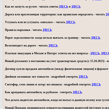
Как не заснуть за рулем - читать советы
ЗДЕСЬ
и
ЗДЕСЬ
.
Дорога или прилегающая территория: как правильно определить - читать
З
Уступать или не уступать «мигалке» - читать
ЗДЕСЬ
.
Правила парковки - читать
ЗДЕСЬ
.
Порог задолженности: когда нельзя выехать за границу - читать
ЗДЕСЬ
.
Велосипедист на дороге - читать
ЗДЕСЬ
.
Платная эвакуация в Москве и Питере: ответы на все вопросы -
ЗДЕСЬ
,
ЗДЕС
Новый регламент о постановке на учет транспортных средств (с 15.10.2013) -
Договор купли-продажи автомобиля (между физическими лицами) в формате 
Двойная сплошная: все тонкости - подробней смотреть
ЗДЕСЬ
.
Светофор, стоп-линия и затор: все нюансы - подробней смотреть
ЗДЕСЬ
.
Как арендовать автомобиль за рубежом - смотреть
ЗДЕСЬ
.
Что делать водителю автомобиля, когда он въехал в дымную пелену или густо
Новый Порядок медицинского освидетельствования водителей (вступает в силу 