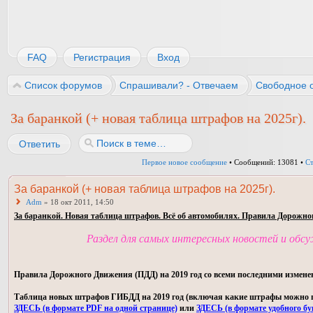
FAQ
Регистрация
Вход
Список форумов
Спрашивали? - Отвечаем
Свободное 
За баранкой (+ новая таблица штрафов на 2025г).
Ответить
Первое новое сообщение
• Сообщений: 13081 •
С
За баранкой (+ новая таблица штрафов на 2025г).
Adm
» 18 окт 2011, 14:50
За баранкой. Новая таблица штрафов. Всё об автомобилях. Правила Дорожно
Раздел для самых интересных новостей и обс
Правила Дорожного Движения (ПДД) на 2019 год со всеми последними измене
Таблица новых штрафов ГИБДД на 2019 год (включая какие штрафы можно пла
ЗДЕСЬ (в формате PDF на одной странице)
или
ЗДЕСЬ (в формате удобного бу