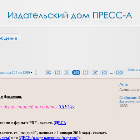
общение
Версия 
траница
105
из
1309
•
1
...
102
103
104
105
106
107
108
...
1309
Adm
Администрат
го Движения.
Сообщения:
9
Зарегистриро
13:33
уждения статей находится
ЗДЕСЬ
.
ниями в формате PDF - скачать
ЗДЕСЬ
.
тить со "скидкой", начиная с 1 января 2016 года) - скачать
клета)
или
ЗДЕСЬ (в виде картинок (в архиве))
.