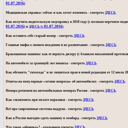
01.07.2016
)
.
Медицинская справка: сейчас и как хотят изменить - смотреть
ЗДЕСЬ
.
Как получить водительскую медсправку в 2018 году (с полным перечнем мед
01.07.2016
01.07.2016
)
и
ЗДЕСЬ (с
)
.
Как оставить себе старый номер - смотреть
ЗДЕСЬ
.
Главные мифы о зимнем вождении и их развенчание - смотреть
ЗДЕСЬ
.
Бракованная машина: как ее вернуть дилеру (с бланком письменной претензи
На автомобиле за границей: все нюансы - смотреть
ЗДЕСЬ
.
Как обгонять "тихохода" и не лишиться прав в новой редакции от 12 июля 20
Ответы на популярные «летние вопросы» об автомобилях - смотреть
ЗДЕСЬ
.
Номера регионов на автомобильных номерах России - смотреть
ЗДЕСЬ
.
Как сэкономить при оплате парковки - смотреть
ЗДЕСЬ
.
Всё про современные системы наддува - смотреть
ЗДЕСЬ
.
Как в России выгодно сдать машину в ломбард - смотреть
ЗДЕСЬ
.
Что такое «обоюдка»? - открываем секреты
ЗДЕСЬ
.