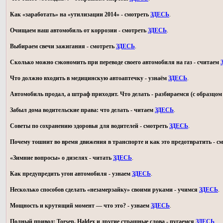
Как «заработать» на «утилизации 2014» - смотреть
ЗДЕСЬ
.
Очищаем наш автомобиль от коррозии - смотреть
ЗДЕСЬ
.
Выбираем свечи зажигания - смотреть
ЗДЕСЬ
.
Сколько можно сэкономить при переводе своего автомобиля на газ - считаем
Что должно входить в медицинскую автоаптечку - узнаём
ЗДЕСЬ
.
Автомобиль продал, а штраф приходит. Что делать - разбираемся (с образц
Забыл дома водительские права: что делать - читаем
ЗДЕСЬ
.
Советы по сохранению здоровья для водителей - смотреть
ЗДЕСЬ
.
Почему тошнит во время движения в транспорте и как это предотвратить - с
«Зимние вопросы» о дизелях - читать
ЗДЕСЬ
.
Как предупредить угон автомобиля - узнаем
ЗДЕСЬ
.
Несколько способов сделать «незамерзайку» своими руками - учимся
ЗДЕСЬ
.
Мощность и крутящий момент — что это? - узнаем
ЗДЕСЬ
.
Полный привод: Torsen, Haldex и другие страшные слова - пугаемся
ЗДЕСЬ
.