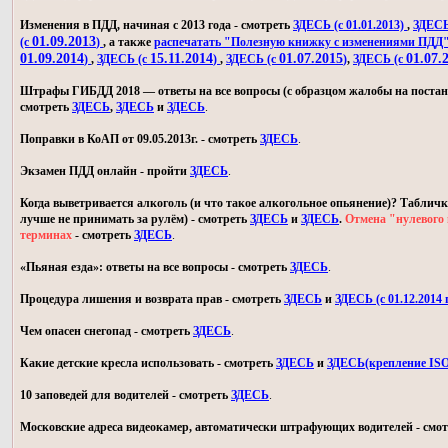
Изменения в ПДД, начиная с 2013 года - смотреть
ЗДЕСЬ (с 01.01.2013)
,
ЗДЕСЬ 
01.09.2013
(с
)
, а также
распечатать "Полезную книжку с изменениями ПДД
01.09.2014
15.11.2014
01.07.2015
01.07.
)
,
ЗДЕСЬ (с
)
,
ЗДЕСЬ (с
)
,
ЗДЕСЬ (с
Штрафы ГИБДД 2018 — ответы на все вопросы (с образцом жалобы на постан
смотреть
ЗДЕСЬ
,
ЗДЕСЬ
и
ЗДЕСЬ
.
Поправки в КоАП от 09.05.2013г. - смотреть
ЗДЕСЬ
.
Экзамен ПДД онлайн - пройти
ЗДЕСЬ
.
Когда выветривается алкоголь (и что такое алкогольное опьянение)? Табличк
лучше не принимать за рулём) - смотреть
ЗДЕСЬ
и
ЗДЕСЬ
.
Отмена "нулевого 
терминах
- смотреть
ЗДЕСЬ
.
«Пьяная езда»: ответы на все вопросы - смотреть
ЗДЕСЬ
.
Процедура лишения и возврата прав - смотреть
ЗДЕСЬ
и
ЗДЕСЬ (с 01.12.2014 г
Чем опасен снегопад - смотреть
ЗДЕСЬ
.
Какие детские кресла использовать - смотреть
ЗДЕСЬ
и
ЗДЕСЬ(крепление IS
10 заповедей для водителей - смотреть
ЗДЕСЬ
.
Московские адреса видеокамер, автоматически штрафующих водителей - смо