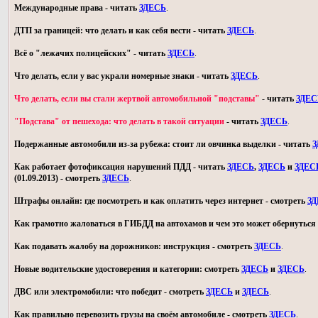
Международные права - читать
ЗДЕСЬ
.
ДТП за границей: что делать и как себя вести - читать
ЗДЕСЬ
.
Всё о "лежачих полицейских" - читать
ЗДЕСЬ
.
Что делать, если у вас украли номерные знаки - читать
ЗДЕСЬ
.
Что делать, если вы стали жертвой автомобильной "подставы"
- читать
ЗДЕС
"Подстава" от пешехода: что делать в такой ситуации
- читать
ЗДЕСЬ
.
Подержанные автомобили из-за рубежа: стоит ли овчинка выделки - читать
З
Как работает фотофиксация нарушений ПДД - читать
ЗДЕСЬ
,
ЗДЕСЬ
и
ЗДЕС
(01.09.2013) - смотреть
ЗДЕСЬ
.
Штрафы онлайн: где посмотреть и как оплатить через интернет - смотреть
З
Как грамотно жаловаться в ГИБДД на автохамов и чем это может обернуться 
Как подавать жалобу на дорожников: инструкция - смотреть
ЗДЕСЬ
.
Новые водительские удостоверения и категории: смотреть
ЗДЕСЬ
и
ЗДЕСЬ
.
ДВС или электромобили: что победит - смотреть
ЗДЕСЬ
и
ЗДЕСЬ
.
Как правильно перевозить грузы на своём автомобиле - смотреть
ЗДЕСЬ
.