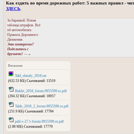
Как ездить во время дорожных работ: 5 важных правил - чи
ЗДЕСЬ
.
За баранкой. Новая
таблица штрафов. Всё
об автомобилях.
Правила Дорожного
Движения.
Это интересно?
Поделитесь с
друзьями!
—→
Вложения
Tabl_shtrafy_2018.rar
(632.53 КБ) Скачиваний: 13519
Buklet_2018_forum.9955599.ru.pdf
(204.32 КБ) Скачиваний: 18957
Table_2018_2_forum.9955599.ru.pdf
(251.9 КБ) Скачиваний: 17784
pdd-v-27.1-forum.9955599.ru.pdf
(2.08 МБ) Скачиваний: 17779