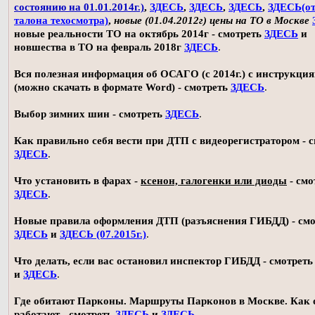
состоянию на 01.01.2014г.)
,
ЗДЕСЬ
,
ЗДЕСЬ
,
ЗДЕСЬ
,
ЗДЕСЬ(о
талона техосмотра)
,
новые (01.04.2012г) цены на ТО в Москве
новые реальности ТО на октябрь 2014г - смотреть
ЗДЕСЬ
и
новшества в ТО на февраль 2018г
ЗДЕСЬ
.
Вся полезная информация об ОСАГО (с 2014г.) с инструкци
(можно скачать в формате Word) - смотреть
ЗДЕСЬ
.
Выбор зимних шин - смотреть
ЗДЕСЬ
.
Как правильно себя вести при ДТП с видеорегистратором - 
ЗДЕСЬ
.
Что установить в фарах -
ксенон, галогенки или диоды
- смо
ЗДЕСЬ
.
Новые правила оформления ДТП (разъяснения ГИБДД) - смо
ЗДЕСЬ
и
ЗДЕСЬ (07.2015г.)
.
Что делать, если вас остановил инспектор ГИБДД - смотрет
и
ЗДЕСЬ
.
Где обитают Парконы. Маршруты Парконов в Москве. Как 
работают - смотреть
ЗДЕСЬ
и
ЗДЕСЬ
.