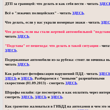
ДТП за границей: что делать и как себя вести - читать
ЗДЕС
Всё о "лежачих полицейских" - читать
ЗДЕСЬ
.
Что делать, если у вас украли номерные знаки - читать
ЗДЕ
Что делать, если вы стали жертвой автомобильной "подстав
читать
ЗДЕСЬ
.
"Подстава" от пешехода: что делать в такой ситуации
- чита
ЗДЕСЬ
.
Подержанные автомобили из-за рубежа: стоит ли овчинка в
читать
ЗДЕСЬ
.
Как работает фотофиксация нарушений ПДД - читать
ЗДЕС
ЗДЕСЬ
и
ЗДЕСЬ
. Разбираемся с "новыми" разрешёнными
скоростями (01.09.2013) - смотреть
ЗДЕСЬ
.
Штрафы онлайн: где посмотреть и как оплатить через интерн
смотреть
ЗДЕСЬ
,
ЗДЕСЬ
и
ЗДЕСЬ
.
Как грамотно жаловаться в ГИБДД на автохамов и чем это 