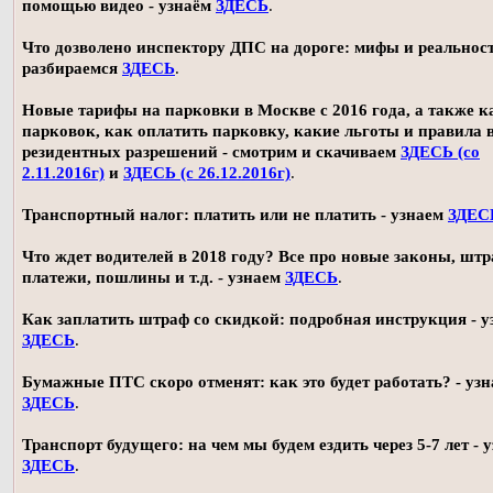
помощью видео - узнаём
ЗДЕСЬ
.
Что дозволено инспектору ДПС на дороге: мифы и реальност
разбираемся
ЗДЕСЬ
.
Новые тарифы на парковки в Москве с 2016 года, а также 
парковок, как оплатить парковку, какие льготы и правила
резидентных разрешений - смотрим и скачиваем
ЗДЕСЬ (со
2.11.2016г)
и
ЗДЕСЬ (с 26.12.2016г)
.
Транспортный налог: платить или не платить - узнаем
ЗДЕС
Что ждет водителей в 2018 году? Все про новые законы, шт
платежи, пошлины и т.д. - узнаем
ЗДЕСЬ
.
Как заплатить штраф со скидкой: подробная инструкция - у
ЗДЕСЬ
.
Бумажные ПТС скоро отменят: как это будет работать? - уз
ЗДЕСЬ
.
Транспорт будущего: на чем мы будем ездить через 5-7 лет - 
ЗДЕСЬ
.