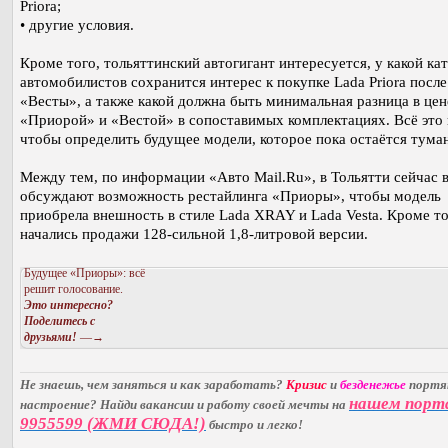
Priora;
• другие условия.
Кроме того, тольяттинский автогигант интересуется, у какой ка
автомобилистов сохранится интерес к покупке Lada Priora после
«Весты», а также какой должна быть минимальная разница в це
«Приорой» и «Вестой» в сопоставимых комплектациях. Всё это
чтобы определить будущее модели, которое пока остаётся тума
Между тем, по информации «Авто Mail.Ru», в Тольятти сейчас 
обсуждают возможность рестайлинга «Приоры», чтобы модель
приобрела внешность в стиле Lada XRAY и Lada Vesta. Кроме то
начались продажи 128-сильной 1,8-литровой версии.
Будущее «Приоры»: всё
решит голосование.
Это интересно?
Поделитесь с
друзьями!
—→
Не знаешь, чем заняться и как заработать?
Кризис
и
безденежье
порт
нашем порт
настроение? Найди вакансии и работу своей мечты на
9955599 (ЖМИ СЮДА!)
быстро и легко!