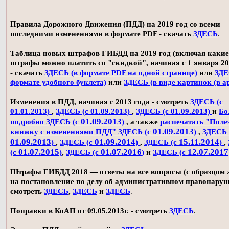
Правила Дорожного Движения (ПДД) на 2019 год со всеми
последними изменениями в формате PDF - скачать
ЗДЕСЬ
.
Таблица новых штрафов ГИБДД на 2019 год (включая какие
штрафы можно платить со "скидкой", начиная с 1 января 20
- скачать
ЗДЕСЬ (в формате PDF на одной странице)
или
ЗДЕ
формате удобного буклета)
или
ЗДЕСЬ (в виде картинок (в а
Изменения в ПДД, начиная с 2013 года - смотреть
ЗДЕСЬ (с
01.01.2013)
,
ЗДЕСЬ (с 01.09.2013)
,
ЗДЕСЬ (с 01.09.2013)
и
Бо
01.09.2013
подробно ЗДЕСЬ (с
)
, а также
распечатать "Поле
01.09.2013
книжку с изменениями ПДД" ЗДЕСЬ (с
)
,
ЗДЕСЬ 
01.09.2013
01.09.2014
15.11.2014
)
,
ЗДЕСЬ (с
)
,
ЗДЕСЬ (с
)
,
01.07.2015
01.07.2016
12.07.2017
(с
)
,
ЗДЕСЬ (с
)
и
ЗДЕСЬ (с
Штрафы ГИБДД 2018 — ответы на все вопросы (с образцом
на постановление по делу об административном правонаруш
смотреть
ЗДЕСЬ
,
ЗДЕСЬ
и
ЗДЕСЬ
.
Поправки в КоАП от 09.05.2013г. - смотреть
ЗДЕСЬ
.