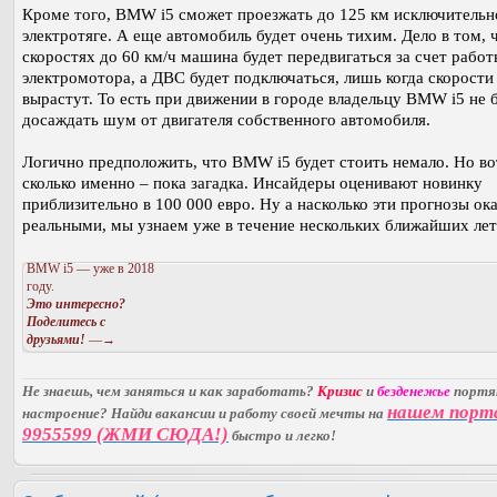
Кроме того, BMW i5 сможет проезжать до 125 км исключительн
электротяге. А еще автомобиль будет очень тихим. Дело в том, 
скоростях до 60 км/ч машина будет передвигаться за счет работ
электромотора, а ДВС будет подключаться, лишь когда скорости
вырастут. То есть при движении в городе владельцу BMW i5 не 
досаждать шум от двигателя собственного автомобиля.
Логично предположить, что BMW i5 будет стоить немало. Но во
сколько именно – пока загадка. Инсайдеры оценивают новинку
приблизительно в 100 000 евро. Ну а насколько эти прогнозы ок
реальными, мы узнаем уже в течение нескольких ближайших лет
BMW i5 — уже в 2018
году.
Это интересно?
Поделитесь с
друзьями!
—→
Не знаешь, чем заняться и как заработать?
Кризис
и
безденежье
порт
нашем порт
настроение? Найди вакансии и работу своей мечты на
9955599 (ЖМИ СЮДА!)
быстро и легко!