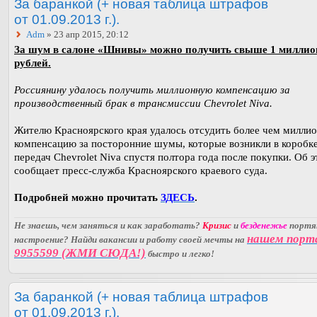
За баранкой (+ новая таблица штрафов
от 01.09.2013 г.).
Adm
» 23 апр 2015, 20:12
За шум в салоне «Шнивы» можно получить свыше 1 миллио
рублей.
Россиянину удалось получить миллионную компенсацию за
производственный брак в трансмиссии Chevrolet Niva.
Жителю Красноярского края удалось отсудить более чем милли
компенсацию за посторонние шумы, которые возникли в коробк
передач Chevrolet Niva спустя полтора года после покупки. Об 
сообщает пресс-служба Красноярского краевого суда.
Подробней можно прочитать
ЗДЕСЬ
.
Не знаешь, чем заняться и как заработать?
Кризис
и
безденежье
порт
нашем порт
настроение? Найди вакансии и работу своей мечты на
9955599 (ЖМИ СЮДА!)
быстро и легко!
За баранкой (+ новая таблица штрафов
от 01.09.2013 г.).