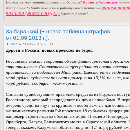
Не знаешь, чем заняться и как заработать?
Кризис
и
безденежье
порт
нашем порт
настроение? Найди вакансии и работу своей мечты на
9955599 (ЖМИ СЮДА!)
быстро и легко!
За баранкой (+ новая таблица штрафов
от 01.09.2013 г.).
Adm
» 23 апр 2015, 20:08
Дороги в России: новых проектов не будет.
Российские власти сократят объем финансирования дорожног
строительства. Соответствующую редакцию постановления
правительства подготовил Минтранс. Вместо ранее выделенн
млрд рублей субъекты получат примерно на 13,3% меньше, око
млрд рублей, сообщает «Коммерсант».
Согласно существующим правилам, средства из бюджета посту
Росавтодору, который распределяет их двумя способами. В пер
очередь средства идут на крупные и особо важные для социальн
экономического развития РФ проекты в 18 субъектах федерации
например строительство объездных дорог Нижнего Новгорода,
Оренбурга, Калуги, Балаковского моста в Саратовской области.
теперь, скажем, Калужская область получит 1,7 млрд рублей вм