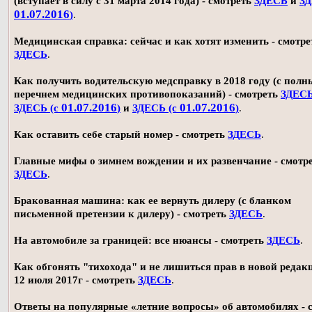
(вступает в силу с 31 марта 2014 года) - смотреть
ЗДЕСЬ
и
ЗД
01.07.2016
)
.
Медицинская справка: сейчас и как хотят изменить - смотре
ЗДЕСЬ
.
Как получить водительскую медсправку в 2018 году (с пол
перечнем медицинских противопоказаний) - смотреть
ЗДЕС
01.07.2016
01.07.2016
ЗДЕСЬ (с
)
и
ЗДЕСЬ (с
)
.
Как оставить себе старый номер - смотреть
ЗДЕСЬ
.
Главные мифы о зимнем вождении и их развенчание - смотр
ЗДЕСЬ
.
Бракованная машина: как ее вернуть дилеру (с бланком
письменной претензии к дилеру) - смотреть
ЗДЕСЬ
.
На автомобиле за границей: все нюансы - смотреть
ЗДЕСЬ
.
Как обгонять "тихохода" и не лишиться прав в новой редак
12 июля 2017г - смотреть
ЗДЕСЬ
.
Ответы на популярные «летние вопросы» об автомобилях - 