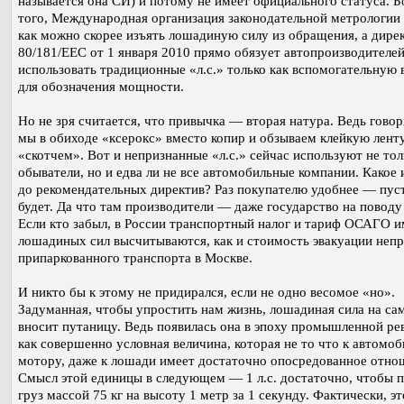
называется она СИ) и потому не имеет официального статуса. Б
того, Международная организация законодательной метрологии
как можно скорее изъять лошадиную силу из обращения, а дире
80/181/EEC от 1 января 2010 прямо обязует автопроизводителе
использовать традиционные «л.с.» только как вспомогательную 
для обозначения мощности.
Но не зря считается, что привычка — вторая натура. Ведь гово
мы в обиходе «ксерокс» вместо копир и обзываем клейкую лент
«скотчем». Вот и непризнанные «л.с.» сейчас используют не тол
обыватели, но и едва ли не все автомобильные компании. Какое 
до рекомендательных директив? Раз покупателю удобнее — пуст
будет. Да что там производители — даже государство на поводу 
Если кто забыл, в России транспортный налог и тариф ОСАГО и
лошадиных сил высчитываются, как и стоимость эвакуации неп
припаркованного транспорта в Москве.
И никто бы к этому не придирался, если не одно весомое «но».
Задуманная, чтобы упростить нам жизнь, лошадиная сила на са
вносит путаницу. Ведь появилась она в эпоху промышленной р
как совершенно условная величина, которая не то что к автомо
мотору, даже к лошади имеет достаточно опосредованное отно
Смысл этой единицы в следующем — 1 л.с. достаточно, чтобы 
груз массой 75 кг на высоту 1 метр за 1 секунду. Фактически, э