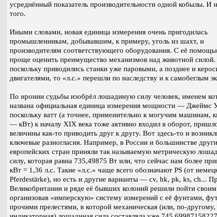
усреднённый показатель производительности одной кобылы. И н
того.
Иными словами, новая единица измерения очень пригодилась
промышленникам, добывавшим, к примеру, уголь из шахт, и
производителям соответствующего оборудования. С её помощь
проще оценить преимущество механизмов над животной силой.
поскольку приводились станки уже паровыми, а позднее и керо
двигателями, то «л.с.» перешли по наследству и к самобеглым э
По иронии судьбы изобрёл лошадиную силу человек, именем ко
названа официальная единица измерения мощности — Джеймс У
поскольку ватт (а точнее, применительно к могучим машинам, к
— кВт) к началу XIX века тоже активно входил в оборот, пришл
величины как-то приводить друг к другу. Вот здесь-то и возникл
ключевые разногласия. Например, в России и большинстве друг
европейских стран приняли так называемую метрическую лоша
силу, которая равна 735,49875 Вт или, что сейчас нам более при
кВт = 1,36 л.с. Такие «л.с.» чаще всего обозначают PS (от немец
Pferdestärke), но есть и другие варианты — cv, hk, pk, ks, ch... П
Великобритании и ряде её бывших колоний решили пойти своим
организовав «имперскую» систему измерений с её фунтами, фу
прочими прелестями, в которой механическая (или, по-другому,
индикаторная) лошадиная сила составляла уже 745,69987158227