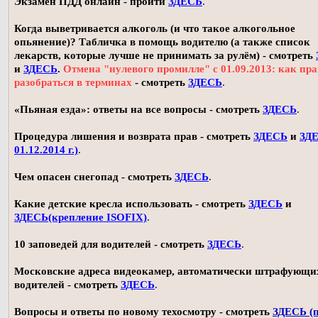
Экзамен ПДД онлайн - пройти
ЗДЕСЬ
.
Когда выветривается алкоголь (и что такое алкогольное
опьянение)? Табличка в помощь водителю (а также список
лекарств, которые лучше не принимать за рулём) - смотреть
и
ЗДЕСЬ
.
Отмена "нулевого промилле" с 01.09.2013: как пр
разобраться в терминах
- смотреть
ЗДЕСЬ
.
«Пьяная езда»: ответы на все вопросы - смотреть
ЗДЕСЬ
.
Процедура лишения и возврата прав - смотреть
ЗДЕСЬ
и
ЗДЕ
01.12.2014 г.)
.
Чем опасен снегопад - смотреть
ЗДЕСЬ
.
Какие детские кресла использовать - смотреть
ЗДЕСЬ
и
ЗДЕСЬ(крепление ISOFIX)
.
10 заповедей для водителей - смотреть
ЗДЕСЬ
.
Московские адреса видеокамер, автоматически штрафующи
водителей - смотреть
ЗДЕСЬ
.
Вопросы и ответы по новому техосмотру - смотреть
ЗДЕСЬ (