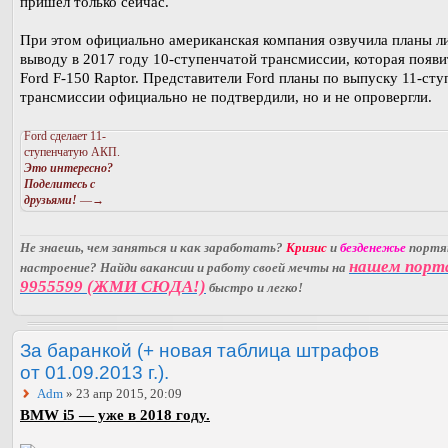
пришел только сейчас.
При этом официально американская компания озвучила планы л
выводу в 2017 году 10-ступенчатой трансмиссии, которая появи
Ford F-150 Raptor. Представители Ford планы по выпуску 11-ст
трансмиссии официально не подтвердили, но и не опровергли.
Ford сделает 11-
ступенчатую АКП.
Это интересно?
Поделитесь с
друзьями!
—→
Не знаешь, чем заняться и как заработать?
Кризис
и
безденежье
порт
нашем порт
настроение? Найди вакансии и работу своей мечты на
9955599 (ЖМИ СЮДА!)
быстро и легко!
За баранкой (+ новая таблица штрафов
от 01.09.2013 г.).
Adm
» 23 апр 2015, 20:09
BMW i5 — уже в 2018 году.