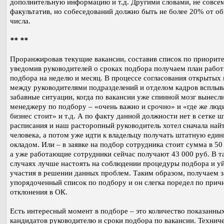
дополнительную информацию и т.д. Другими словами, не совсе
факультатив, но собеседований должно быть не более 20% от о
числа.
** **
Проранжировав текущие вакансии, составив список по приорит
уведомив руководителей о сроках подбора получаем план работ
подбора на неделю и месяц. В процессе согласования открытых 
между руководителями подразделений и отделом кадров всплы
забавные ситуации, когда по вакансии уже спинной мозг вынесл
менеджеру по подбору – «очень важно и срочно» и «где же люд
бизнес стоит» и т.д. А по факту данной должности нет в сетке 
расписания и наш расторопный руководитель хотел сначала най
человека, а потом уже идти к владельцу получать штатную един
окладом. Или – в заявке на подбор сотрудника стоит сумма в 50
а уже работающие сотрудники сейчас получают 43 000 руб. В т
случаях лучше настоять на соблюдении процедуры подбора и уй
участия в решении данных проблем. Таким образом, получаем 
упорядоченный список по подбору и он слегка поредел по прич
отклонения в ОК.
Есть интересный момент в подборе – это количество показанны
кандидатов руководителю и сроки подбора по вакансии. Технич