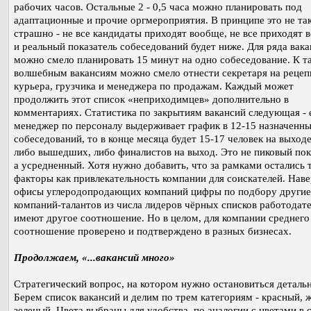
рабочих часов. Остальные 2 - 0,5 часа можно планировать под
адаптационные и прочие оргмероприятия. В принципе это не та
страшно - не все кандидаты приходят вообще, не все приходят 
и реальный показатель собеседований будет ниже. Для ряда вак
можно смело планировать 15 минут на одно собеседование. К т
волшебным вакансиям можно смело отнести секретаря на рецеп
курьера, грузчика и менеджера по продажам. Каждый может
продолжить этот список «неприходимцев» дополнительно в
комментариях. Статистика по закрытиям вакансий следующая - 
менеджер по персоналу выдерживает график в 12-15 назначенн
собеседований, то в конце месяца будет 15-17 человек на выходе,
либо вышедших, либо финалистов на выход. Это не пиковый пок
а усредненный. Хотя нужно добавить, что за рамками остались 
факторы как привлекательность компании для соискателей. Наве
офисы углеродопродающих компаний цифры по подбору другие,
компаний-талантов из числа лидеров чёрных списков работодат
имеют другое соотношение. Но в целом, для компании среднего
соотношение проверено и подтверждено в разных бизнесах.
Продолжаем, «...вакансий много»
Стратегический вопрос, на котором нужно остановиться детальн
Берем список вакансий и делим по трем категориям - красный, 
зеленый. Цвета выбраны для удобства, по аналогии с цветами в 