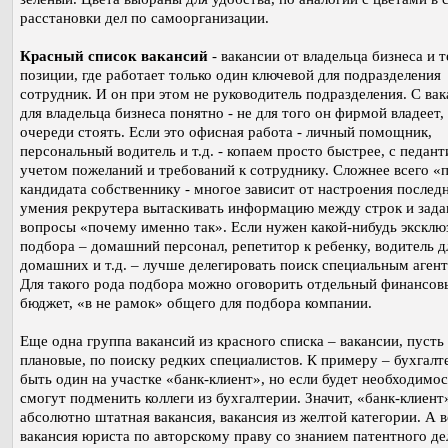
расстановки дел по самоорганизации.
Красный список вакансий
- вакансии от владельца бизнеса и т
позиции, где работает только один ключевой для подразделения
сотрудник. И он при этом не руководитель подразделения. С ва
для владельца бизнеса понятно - не для того он фирмой владеет,
очереди стоять. Если это офисная работа - личный помощник,
персональный водитель и т.д. - копаем просто быстрее, с педан
учетом пожеланий и требований к сотруднику. Сложнее всего «
кандидата собственнику - многое зависит от настроения последн
умения рекрутера вытаскивать информацию между строк и зада
вопросы «почему именно так». Если нужен какой-нибудь эксклю
подбора – домашний персонал, репетитор к ребенку, водитель д
домашних и т.д. – лучше делегировать поиск специальным агент
Для такого рода подбора можно оговорить отдельный финансов
бюджет, «в не рамок» общего для подбора компании.
Еще одна группа вакансий из красного списка – вакансии, пусть
плановые, по поиску редких специалистов. К примеру – бухгалт
быть один на участке «банк-клиент», но если будет необходимос
смогут подменить коллеги из бухгалтерии. Значит, «банк-клиент
абсолютно штатная вакансия, вакансия из желтой категории. А в
вакансия юриста по авторскому праву со знанием патентного де