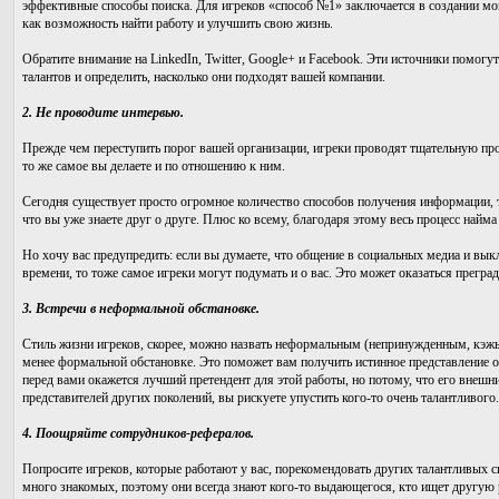
эффективные способы поиска. Для игреков «способ №1» заключается в создании мо
как возможность найти работу и улучшить свою жизнь.
Обратите внимание на LinkedIn, Twitter, Google+ и Facebook. Эти источники помог
талантов и определить, насколько они подходят вашей компании.
2. Не проводите интервью.
Прежде чем переступить порог вашей организации, игреки проводят тщательную про
то же самое вы делаете и по отношению к ним.
Сегодня существует просто огромное количество способов получения информации, т
что вы уже знаете друг о друге. Плюс ко всему, благодаря этому весь процесс найма
Но хочу вас предупредить: если вы думаете, что общение в социальных медиа и вык
времени, то тоже самое игреки могут подумать и о вас. Это может оказаться прегр
3. Встречи в неформальной обстановке.
Стиль жизни игреков, скорее, можно назвать неформальным (непринужденным, кэжь
менее формальной обстановке. Это поможет вам получить истинное представление о
перед вами окажется лучший претендент для этой работы, но потому, что его внеш
представителей других поколений, вы рискуете упустить кого-то очень талантливого.
4. Поощряйте сотрудников-рефералов.
Попросите игреков, которые работают у вас, порекомендовать других талантливых с
много знакомых, поэтому они всегда знают кого-то выдающегося, кто ищет другую 