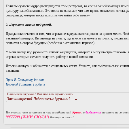
Если вы сумеете мудро распорядится этим ресурсом, то члены вашей команды помо
культуру вашей компании. Это вовсе не означает, что вам нужно отказаться от стан
сотрудница, которая также помогла нам найти себе замену.
5. Держите список под рукой.
Правда заключается в том, что игреки не задерживаются долго на одном месте. Чтоб
вакантной позиции. Вы никогда не знаете, где и кого вы можете встретить, и если вы
появится в скором будущем (особенно в отношении игреков).
У меня всегда под рукой есть список кандидатов, которых я могу быстро отыскать. У
игреки, которые желают получить работу в вашей компании.
Игреки «живут» и общаются в социальных сетях. Узнайте, как выйти на связь с ними
вакансии.
Эрик В. Хольцклау, inc.com
Перевод Татьяны Горбань
Нанимаете игреков? Вот что вам нужно знать.
Это интересно? Поделитесь с друзьями!
—→
Не знаешь, чем заняться и как заработать?
Кризис
и
безденежье
портят настроени
9955599 (ЖМИ СЮДА!)
быстро и легко!