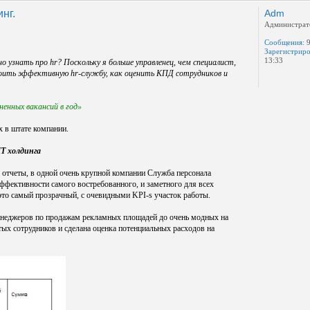
нг.
Adm
Администрат
Сообщения:
9
Зарегистриро
13:33
о узнать про hr? Поскольку я больше управленец, чем специалист,
роить эффективную hr-службу, как оценить КПД сотрудников и
енных вакансий в год»
х в штате компании.
Т холдинга
е отчеты, в одной очень крупной компании Служба персонала
эффективности самого востребованного, и заметного для всех
 это самый прозрачный, с очевидными KPI-s участок работы.
 менеджеров по продажам рекламных площадей до очень модных на
х сотрудников и сделана оценка потенциальных расходов на