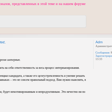
оналов, представленных в этой теме и на нашем форуме
нг.
Adm
Администрат
Сообщения:
9
Зарегистриро
13:33
время интервью.
ть на себя ответственность за весь процесс интервьюирования.
енциал кандидата, а также его целеустремленность и умение решать
выках – это не совсем правильный подход. Вам нужно выяснить, в
ии, будет немотивированным и непродуктивным. Это нечестно ни по