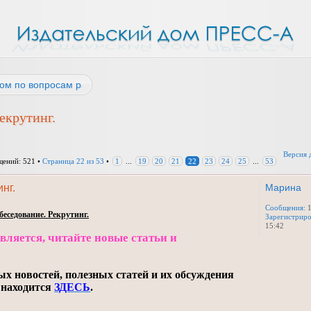
ом по вопросам работы
екрутинг.
Версия 
ений: 521 •
Страница
22
из
53
•
1
...
19
20
21
22
23
24
25
...
53
нг.
Марина
Сообщения:
еседование. Рекрутинг.
Зарегистриро
15:42
ляется, читайте новые статьи и
ых новостей, полезных статей и их обсуждения
 находится
ЗДЕСЬ
.