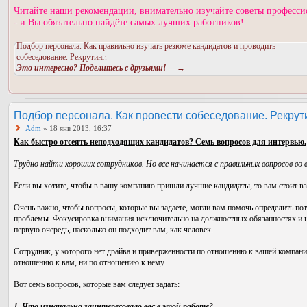
Читайте наши рекомендации, внимательно изучайте советы професси
- и Вы обязательно найдёте самых лучших работников!
Подбор персонала. Как правильно изучать резюме кандидатов и проводить
собеседование. Рекрутинг.
Это интересно? Поделитесь с друзьями!
—→
Подбор персонала. Как провести собеседование. Рекрути
Adm
» 18 янв 2013, 16:37
Как быстро отсеять неподходящих кандидатов? Семь вопросов для интервью.
Трудно найти хороших сотрудников. Но все начинается с правильных вопросов во 
Если вы хотите, чтобы в вашу компанию пришли лучшие кандидаты, то вам стоит взя
Очень важно, чтобы вопросы, которые вы задаете, могли вам помочь определить пот
проблемы. Фокусировка внимания исключительно на должностных обязанностях и на
первую очередь, насколько он подходит вам, как человек.
Сотрудник, у которого нет драйва и приверженности по отношению к вашей компан
отношению к вам, ни по отношению к нему.
Вот семь вопросов, которые вам следует задать:
1. Что изначально заинтересовало вас в этой работе?