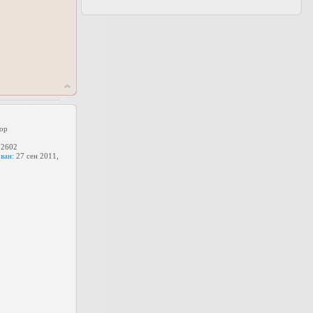
ор
2602
ван:
27 сен 2011,