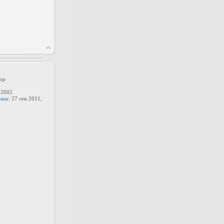
ор
2602
ван:
27 сен 2011,