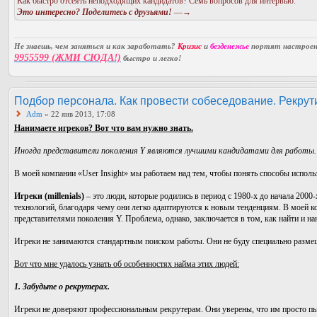
Как быстро отсеять неподходящих кандидатов? Семь вопросов для интервью.
Это интересно? Поделитесь с друзьями!
—→
Не знаешь, чем заняться и как заработать?
Кризис
и
безденежье
портят настроени
9955599 (ЖМИ СЮДА!)
быстро и легко!
Подбор персонала. Как провести собеседование. Рекрути
Adm
» 22 янв 2013, 17:08
Нанимаете игреков? Вот что вам нужно знать.
Иногда представители поколения Y являются лучшими кандидатами для работы.
В моей компании «User Insight» мы работаем над тем, чтобы понять способы исполь
Игреки (millenials)
– это люди, которые родились в период с 1980-х до начала 2000
технологий, благодаря чему они легко адаптируются к новым тенденциям. В моей 
представителями поколения Y. Проблема, однако, заключается в том, как найти и на
Игреки не занимаются стандартным поиском работы. Они не буду специально размещ
Вот что мне удалось узнать об особенностях найма этих людей:
1. Забудьте о рекрутерах.
Игреки не доверяют профессиональным рекрутерам. Они уверены, что им просто пыта