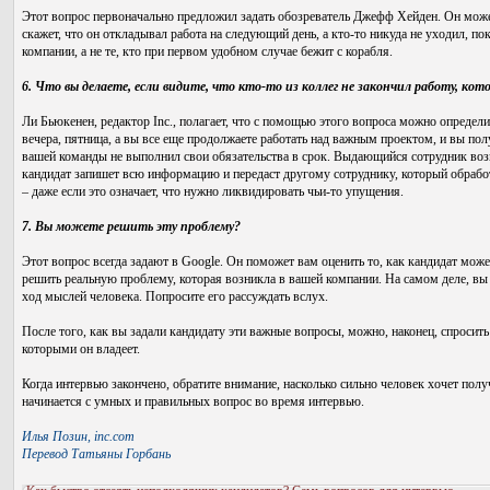
Этот вопрос первоначально предложил задать обозреватель Джефф Хейден. Он может
скажет, что он откладывал работа на следующий день, а кто-то никуда не уходил, п
компании, а не те, кто при первом удобном случае бежит с корабля.
6. Что вы делаете, если видите, что кто-то из коллег не закончил работу, ко
Ли Бьюкенен, редактор Inc., полагает, что с помощью этого вопроса можно определи
вечера, пятница, а вы все еще продолжаете работать над важным проектом, и вы полу
вашей команды не выполнил свои обязательства в срок. Выдающийся сотрудник возьм
кандидат запишет всю информацию и передаст другому сотруднику, который обработ
– даже если это означает, что нужно ликвидировать чьи-то упущения.
7. Вы можете решить эту проблему?
Этот вопрос всегда задают в Google. Он поможет вам оценить то, как кандидат мож
решить реальную проблему, которая возникла в вашей компании. На самом деле, вы
ход мыслей человека. Попросите его рассуждать вслух.
После того, как вы задали кандидату эти важные вопросы, можно, наконец, спросит
которыми он владеет.
Когда интервью закончено, обратите внимание, насколько сильно человек хочет получ
начинается с умных и правильных вопрос во время интервью.
Илья Позин, inc.com
Перевод Татьяны Горбань