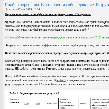
Подбор персонала. Как провести собеседование. Рекрути
Adm
» 05 фев 2013, 16:26
Оценка экономической эффективности рекрутинга HR-службой.
Прежде, чем написать эту статью, я задала себе вопрос: что мне будет интересн
теперь меня интересуют не техники и методики, а в большей степени, как выст
понять насколько каждый из них оправдывает инвестиции в себя?
«Порог эффективности» внутреннего рекрутинга лежит в диапазоне 10-20 заполн
Это рассказ о том, как оценить эффективность инвестиций в рекрутеров, работающи
Начнем с подсчета рентабельности внутренней службы на примере крупного И
Каждый год, в канун Нового года, когда все подразделения компаний сдают годовы
подготавливает отчет. Один из пунктов которого - пункт о подсчете экономической 
участка HR работы - рекрутинга. Готовить отчет даже приятно, поскольку, подбор –
Итак, за 2011 год на работу в холдинг было принято порядка 300 сотрудников: от
сегодняшний день java-программистов. В
табл. 1
приведены годовые оклады приняты
услуги кадровых агентств (КА), если бы через них шел весь набор.