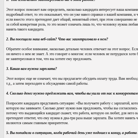
Этот вопрос поможет вам определить, насколько кандидата интересует ваша компания
подробный ответ, то это показывает, что он уже навел справки о вашей компании, и
если вместо этого претендент дает общий, невнятный ответ, при этом совершенно не
за собой конкретная роль, то это может означать лишь то, что человеку нужна любая 
нанять такого кандидата.
2. Вы посещали наш веб-сайт? Что вас заинтриговало в нем?
Обратите особое внимание, насколько детально человек отвечает на этот вопрос. Если
он ничего о нем не знает. А это говорит о многом: если человек не потрудился хотя б
не заинтересован в том, что вы хотите ему предложить.
3. Какая вам нужна зарплата?
Этот вопрос еще не означает, что вы предлагаете обсудить оплату труда. Вам необхо
т.д., а затем переходите к обсуждению самой работы.
4. Сколько денег нужно предложить вам, чтобы вы ушли от нас к конкурентам
Попросите кандидата представить ситуацию: «Вы получаете работу с зарплатой, кот
которую вы занимаете. Сколько денег нужно вам предложить, чтобы вы согласились
потому что выдающийся кандидат скажет, что работа, которую он любит, для него 
претендент ответит, что ему нужна в два-три раза выше зарплата. Вы хотите нанять ч
являются самым главным приоритетом.
5. Вы попадали в ситуацию, когда рабочий день уже подошел к концу, а работа