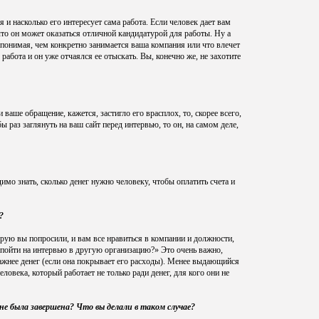
 и насколько его интересует сама работа. Если человек дает вам
 что он может оказаться отличной кандидатурой для работы. Ну а
 понимая, чем конкретно занимается ваша компания или что влечет
работа и он уже отчаялся ее отыскать. Вы, конечно же, не захотите
 ваше обращение, кажется, застигло его врасплох, то, скорее всего,
ы раз заглянуть на ваш сайт перед интервью, то он, на самом деле,
димо знать, сколько денег нужно человеку, чтобы оплатить счета и
?
орую вы попросили, и вам все нравиться в компании и должности,
 пойти на интервью в другую организацию?» Это очень важно,
важнее денег (если она покрывает его расходы). Менее выдающийся
еловека, который работает не только ради денег, для кого они не
 не была завершена? Что вы делали в таком случае?