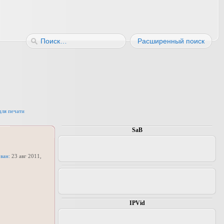
Расширенный поиск
для печати
SaB
1
ван:
23 авг 2011,
IPVid