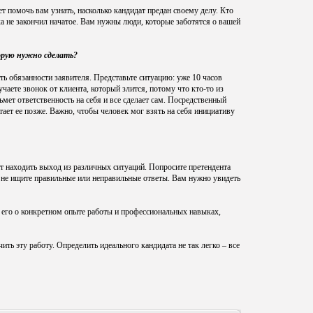
 помочь вам узнать, насколько кандидат предан своему делу. Кто
ока не закончил начатое. Вам нужны люди, которые заботятся о вашей
торую нужно сделать?
ть обязанности заявителя. Представьте ситуацию: уже 10 часов
чаете звонок от клиента, который злится, потому что кто-то из
ет ответственность на себя и все сделает сам. Посредственный
ает ее позже. Важно, чтобы человек мог взять на себя инициативу
ет находить выход из различных ситуаций. Попросите претендента
 не ищите правильные или неправильные ответы. Вам нужно увидеть
ь его о конкретном опыте работы и профессиональных навыках,
ить эту работу. Определить идеального кандидата не так легко – все