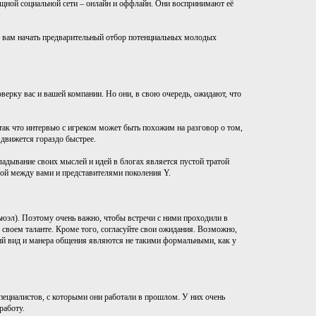
щной социальной сети – онлайн и оффлайн. Они воспринимают её
ут вам начать предварительный отбор потенциальных молодых
верку вас и вашей компании. Но они, в свою очередь, ожидают, что
ак что интервью с игреком может быть похожим на разговор о том,
 движется гораздо быстрее.
ладывание своих мыслей и идей в блогах является пустой тратой
адой между вами и представителями поколения Y.
юэл). Поэтому очень важно, чтобы встречи с ними проходили в
 своем таланте. Кроме того, согласуйте свои ожидания. Возможно,
ний вид и манера общения являются не такими формальными, как у
пециалистов, с которыми они работали в прошлом. У них очень
работу.