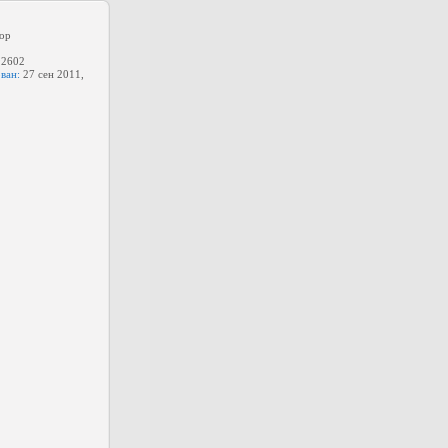
ор
2602
ван:
27 сен 2011,