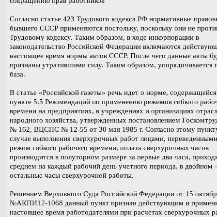
сокращению прав работников
Согласно статье 423 Трудового кодекса РФ нормативные правов
бывшего СССР применяются постольку, поскольку они не проти
Трудовому кодексу. Таким образом, в ходе инкорпорации в
законодательство Российской Федерации включаются действую
настоящее время нормы актов СССР. После чего данные акты б
признаны утратившими силу. Таким образом, упорядочивается 
база.
В статье «Российской газеты» речь идет о норме, содержащейся
пункте 5.5 Рекомендаций по применению режимов гибкого рабо
времени на предприятиях, в учреждениях и организациях отрас
народного хозяйства, утвержденных постановлением Госкомтр
№ 162, ВЦСПС № 12-55 от 30 мая 1985 г. Согласно этому пункт
случае выполнения сверхурочных работ лицами, переведенными
режим гибкого рабочего времени, оплата сверхурочных часов
производится в полуторном размере за первые два часа, приход
среднем на каждый рабочий день учетного периода, в двойном -
остальные часы сверхурочной работы.
Решением Верховного Суда Российской Федерации от 15 октября
№АКПИ12-1068 данный пункт признан действующим и применя
настоящее время работодателями при расчетах сверхурочных р