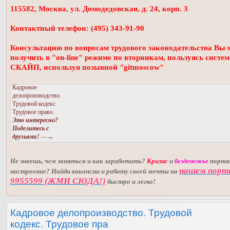
115582, Москва, ул. Домодедовская, д. 24, корп. 3
Контактный телефон: (495) 343-91-90
Консультацию по вопросам трудового законодательства Вы 
получить в "on-line" режиме по вторникам, пользуясь систе
СКАЙП, используя позывной "gitmoscow"
Кадровое
делопроизводство.
Трудовой кодекс.
Трудовое право.
Это интересно?
Поделитесь с
друзьями!
—→
Не знаешь, чем заняться и как заработать?
Кризис
и
безденежье
порт
нашем порт
настроение? Найди вакансии и работу своей мечты на
9955599 (ЖМИ СЮДА!)
быстро и легко!
Кадровое делопроизводство. Трудовой
кодекс. Трудовое пра