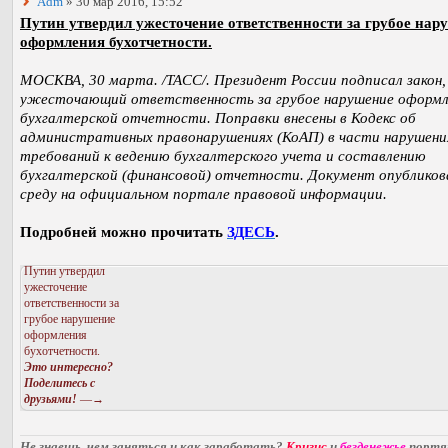
Adm
» 30 мар 2016, 15:52
Путин утвердил ужесточение ответственности за грубое нар
оформления бухотчетности.
МОСКВА, 30 марта. /ТАСС/. Президент России подписал закон,
ужесточающий ответственность за грубое нарушение оформл
бухгалтерской отчетности. Поправки внесены в Кодекс об
административных правонарушениях (КоАП) в части нарушени
требований к ведению бухгалтерского учета и составлению
бухгалтерской (финансовой) отчетности. Документ опубликов
среду на официальном портале правовой информации.
Подробней можно прочитать
ЗДЕСЬ
.
Путин утвердил
ужесточение
ответственности за
грубое нарушение
оформления
бухотчетности.
Это интересно?
Поделитесь с
друзьями!
—→
Не знаешь, чем заняться и как заработать?
Кризис
и
безденежье
порт