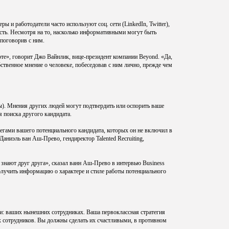
 и работодатели часто используют соц. сети (LinkedIn, Twitter),
сть. Несмотря на то, насколько информативными могут быть
 поговорив с ним.
оте», говорит Джо Вайнлик, вице-президент компании Beyond. «Да,
ственное мнение о человеке, побеседовав с ним лично, прежде чем
ы). Мнения других людей могут подтвердить или оспорить ваше
я поиска другого кандидата.
легами вашего потенциального кандидата, которых он не включил в
аниэль ван Аш-Прево, гендиректор Talented Recruiting,
знают друг друга», сказал ванн Аш-Прево в интервью Business
олучить информацию о характере и стиле работы потенциального
и: ваших нынешних сотрудниках. Ваша первоклассная стратегия
их сотрудников. Вы должны сделать их счастливыми, в противном