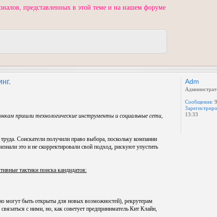
оналов, представленных в этой теме и на нашем форуме
нг.
Adm
Администрат
Сообщения:
9
Зарегистриро
13:33
вонкам пришли технологические инструменты и социальные сети,
 труда. Соискатели получили право выбора, поскольку компании
изнали это и не скорректировали свой подход, рискуют упустить
ктивные тактики поиска кандидатов:
, но могут быть открыты для новых возможностей), рекрутерам
вязаться с ними, но, как советует предприниматель Кит Клайн,