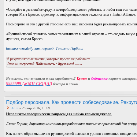
«Создайте и развивайте среду, в которой люди хотят работать, и чтобы ваш топ-та
говорит Мэтт Броссо, директор по информационным технологиям в Instant Alliance.
Посмотрите на это с другой стороны: если ваш персонал будет рекламировать компан
«Лучший способ привлечь самых талантливых в вашей отрасли – это создать такую р
лучшее», сказал Броссо.
businessnewsdaily.com, перевод: Татьяна Горбань
6 рекрутинговых тактик, которые просто не работают.
Это интересно? Поделитесь с друзьями!
—→
Не знаешь, чем заняться и как заработать?
Кризис
и
безденежье
портят настроени
9955599 (ЖМИ СЮДА!)
быстро и легко!
Подбор персонала. Как провести собеседование. Рекрути
Adm
» 25 апр 2016, 19:09
Используем поведенческие вопросы для найма топ-менеджеров.
Джон Боринг, директор компании-разработчика моильных приложений для рекру
Как понять образ мышления руководителей высокого уровня с помощью поведенческ