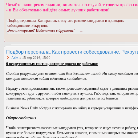
Читайте наши рекомендации, внимательно изучайте советы професси
- и Вы обязательно найдёте самых лучших работников!
Подбор персонала. Как правильно изучать резюме кандидатов и проводить
собеседование. Рекрутинг.
Это интересно? Поделитесь с друзьями!
—→
Подбор персонала. Как провести собеседование. Рекрути
Adm
» 15 апр 2016, 15:00
6 рекрутинговых тактик, которые просто не работают.
Сегодня рекрутинг уже не тот, что был десять лет назад. На смену холодным з
которые помогают найти идеальных кандидатов.
Наряду с этими достижениями, также произошел серьезный сдвиг в динамике рынка
конкурируют друг с другом, чтобы заполучить лучших. Работодатели, которые не пр
талантливых работников, которые необходимы для развития их бизнеса.
Business News Daily обсудил с экспертами по найму и карьере устаревшие и неэффе
Общие сообщения
Чтобы заинтересовать пассивных кандидатов (тех, которые не ищут активно работу
нужно еще больше потрудиться. Есть много каналов, с помощью которых вы можете с
нужно избегать общих, безличных сообщений.