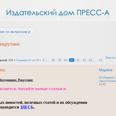
ом по вопросам работы
екрутинг.
Версия 
ений: 521 •
Страница
41
из
53
•
1
...
38
39
40
41
42
43
44
...
53
нг.
Марина
Сообщения:
еседование. Рекрутинг.
Зарегистриро
15:42
ляется, читайте новые статьи и
ых новостей, полезных статей и их обсуждения
 находится
ЗДЕСЬ
.