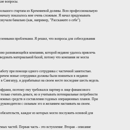
кие вопросы.
ебольшого стартапа из Кремниевой долины. Всю профессиональную
поначалу показалось мне очень сложным. Я начал придумывать
вучали банально (как, например, "Расскажите о себе").
деленными проблемами. Я решил, что вопросы для собеседования
чно развивающейся компании, которой недавно удалось привлечь
ведовать материальной базой, потому что компания не могла
аботу при помощи одного сотрудника с частичной занятостью.
причем новые сотрудники должны были появиться в недавно
в Сингапур, и дорабатывал на своем месте последние шесть недель.
цифрами, поэтому ему требовался партнер в лице финансового
 только считать деньги, но и учитывать потенциальные потребности
нежных средств и составлении годовых операционных планов. При
 руководители с сильным эго и желанием настаивать на своем.
обязательств, каждое из которых могло послужить основой для
ых частей. Первая часть - это вступление. Вторая - описание