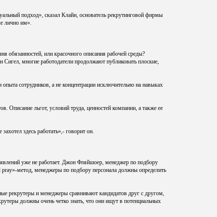
дуальный подход», сказал Клайн, основатель рекрутинговой фирмы
ые лично им».
чня обязанностей, или красочного описания рабочей среды?
 Ян Сигел, многие работодатели продолжают публиковать плоские,
опыта сотрудников, а не концентрации исключительно на навыках
в. Описание льгот, условий труда, ценностей компании, а также ее
захотел здесь работать»,- говорит он.
ъявлений уже не работает. Джон Фляйшоер, менеджер по подбору
and pray»-метод, менеджеры по подбору персонала должны определить
ные рекрутеры и менеджеры сравнивают кандидатов друг с другом,
екрутеры должны очень четко знать, что они ищут в потенциальных