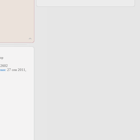
ор
2602
ван:
27 сен 2011,