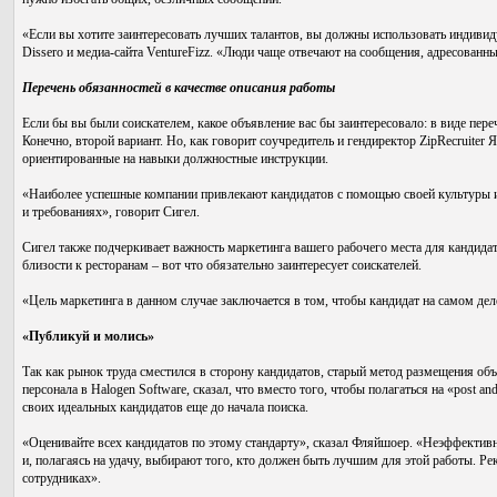
«Если вы хотите заинтересовать лучших талантов, вы должны использовать индиви
Dissero и медиа-сайта VentureFizz. «Люди чаще отвечают на сообщения, адресованн
Перечень обязанностей в качестве описания работы
Если бы вы были соискателем, какое объявление вас бы заинтересовало: в виде пере
Конечно, второй вариант. Но, как говорит соучредитель и гендиректор ZipRecruiter
ориентированные на навыки должностные инструкции.
«Наиболее успешные компании привлекают кандидатов с помощью своей культуры и 
и требованиях», говорит Сигел.
Сигел также подчеркивает важность маркетинга вашего рабочего места для кандидато
близости к ресторанам – вот что обязательно заинтересует соискателей.
«Цель маркетинга в данном случае заключается в том, чтобы кандидат на самом деле 
«Публикуй и молись»
Так как рынок труда сместился в сторону кандидатов, старый метод размещения об
персонала в Halogen Software, сказал, что вместо того, чтобы полагаться на «post 
своих идеальных кандидатов еще до начала поиска.
«Оценивайте всех кандидатов по этому стандарту», сказал Фляйшоер. «Неэффектив
и, полагаясь на удачу, выбирают того, кто должен быть лучшим для этой работы. Р
сотрудниках».