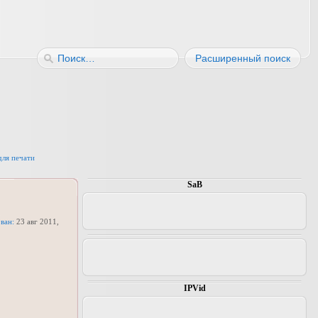
Расширенный поиск
для печати
SaB
1
ван:
23 авг 2011,
IPVid