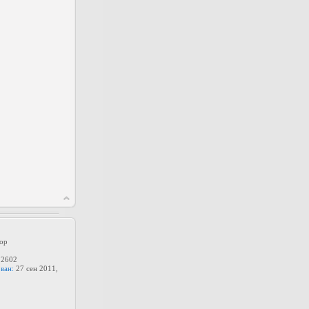
ор
2602
ван:
27 сен 2011,