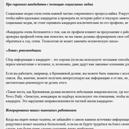
Пре-скрининг кандидатов с помощью социальных медиа
Социальные медиа стали очень важной частью современного процесса найма. Рекрутеры
чтобы найти идеальных кандидатов и проверить их историю работ и текущую занято
социальные медиа, не стоит оценивать кандидата исключительно по его профилю, не
«Кандидаты очень беспокоятся о том, как их профили влияют на предложение о раб
проверка профилей очень нам помогает, но вы также должны сформировать свое соб
обратиться к соц. сетям. Технология не может заменить человеческую связь».
«Левые» рекомендации.
Сбор информации о кандидате – это хорошо (если вы используете легальные способ
первое впечатление о человеке, и, возможно, даже дадут вам законные основания дл
Если вы работаете, например, в Кремниевой долине, вы можете быть знакомы с кол
список. Вы, конечно, можете получить интересующую вас информацию и от них, но Д
настоятельно рекомендует не делать этого.
«Такие места, как Кремниевая долина являются небольшим микрокосмосом, где все 
News Daily. «Зачастую, менеджеры по подбору используют эти отношения, чтобы п
кандидата. Это нарушение неприкосновенности частной жизни кандидата».
Игнорирование ваших нынешних работников
Когда вы ищите новые таланты, не забывайте о самом важном источнике информаци
рекрутинга может оказаться бесполезной, если вы не будете трудиться на благо сво
случае, вам будет очень сложно сохранить вновь прибывших.