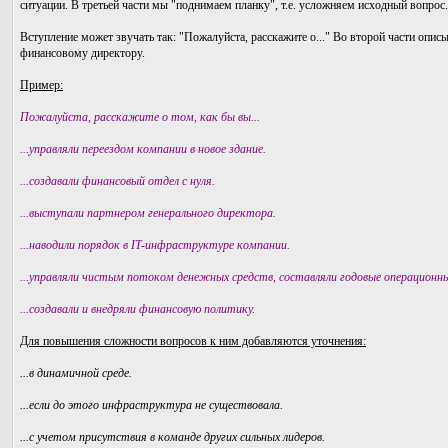
ситуации. В третьей части мы "поднимаем планку", т.е. усложняем исходный вопрос.
Вступление может звучать так: "Пожалуйста, расскажите о..." Во второй части опи
финансовому директору.
Пример:
Пожалуйста, расскажите о том, как бы вы...
...управляли переездом компании в новое здание.
...создавали финансовый отдел с нуля.
...выступали партнером генерального директора.
...наводили порядок в IT-инфраструктуре компании.
...управляли чистым потоком денежных средств, составляли годовые операционны
...создавали и внедряли финансовую политику.
Для повышения сложности вопросов к ним добавляются уточнения:
...в динамичной среде.
...если до этого инфраструктура не существовала.
...с учетом присутствия в команде других сильных лидеров.