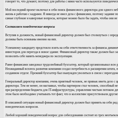
говорят то, что думают, поэтому для работы с ними часто используются поведенчес
Мой последний проект включал в себя поиск финансового директора для одного н
жизнь я работаю с кадрами. Я никогда не имел дела с финансами, поэтому задание 
самые глубокие и каверзные вопросы, которые можно было бы задать, чтобы они не з
Составляем поведенческие вопросы
Вступив в должность, новый финансовый директор должен был столкнуться с опре
должны быть основаны именно на них.
Успешному кандидату предстояло взять на себя ответственность за финансы динами
инвесторов для переезда в новое здание. Финансовый директор также должен был за
позволить себе нанять менеджера по эксплуатации.
Ранее финансами заведовал трудолюбивый бухгалтер, который организовывал всю р
Неожиданный всплеск развития компании создал потребность в расширении штата, 
созданном отделе. Прежний бухгалтер был вынужден уволиться в связи с переездом 
Генеральный директор компании, очень приятный человек, не привык иметь дело с 
директора. Тем не менее, он настаивал, чтобы партнером стал человек, способный не
при распределении бюджета для IT-инфраструктуры, управлении чистым потоком де
этом было необходимо учитывать тот факт, что в коллективе присутствовали другие
В описанной ситуации новый финансовый директор должен был принять на себя ряд 
поведенческих вопросов.
Любой хороший поведенческий вопрос для собеседования состоит из трех неотъемлем