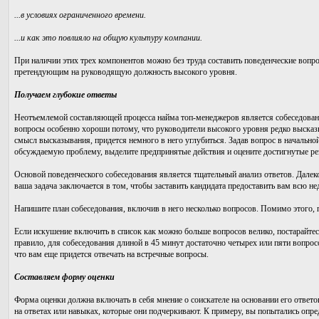
...в условиях ограниченного времени.
...и как это повлияло на общую культуру компании.
При наличии этих трех компонентов можно без труда составить поведенческие вопр
претендующим на руководящую должность высокого уровня.
Получаем глубокие ответы
Неотъемлемой составляющей процесса найма топ-менеджеров является собеседован
вопросы особенно хороши потому, что руководители высокого уровня редко выска
смысл высказывания, придется немного в него углубиться. Задав вопрос в начальн
обсуждаемую проблему, выделите предпринятые действия и оцените достигнутые резу
Основой поведенческого собеседования является тщательный анализ ответов. Далек
ваша задача заключается в том, чтобы заставить кандидата предоставить вам всю
Напишите план собеседования, включив в него несколько вопросов. Помимо этого, 
Если искушение включить в список как можно больше вопросов велико, постарайтесь
правило, для собеседования длиной в 45 минут достаточно четырех или пяти вопросо
что вам еще придется отвечать на встречные вопросы.
Составляем форму оценки
Форма оценки должна включать в себя мнение о соискателе на основании его отве
на ответах или навыках, которые они подчеркивают. К примеру, вы попытались опр