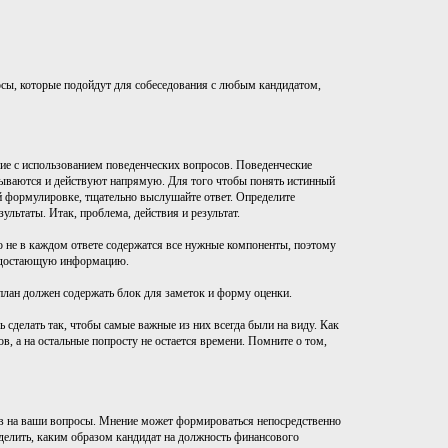
осы, которые подойдут для собеседования с любым кандидатом,
ие с использованием поведенческих вопросов. Поведенческие
зываются и действуют напрямую. Для того чтобы понять истинный
ой формулировке, тщательно выслушайте ответ. Определите
льтаты. Итак, проблема, действия и результат.
о не в каждом ответе содержатся все нужные компоненты, поэтому
 недостающую информацию.
план должен содержать блок для заметок и форму оценки.
 сделать так, чтобы самые важные из них всегда были на виду. Как
в, а на остальные попросту не остается времени. Помните о том,
тов на ваши вопросы. Мнение может формироваться непосредственно
еделить, каким образом кандидат на должность финансового