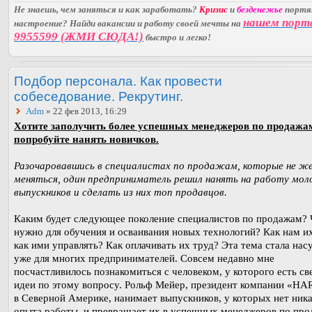
Не знаешь, чем заняться и как заработать?
Кризис
и
безденежье
порт
нашем порт
настроение? Найди вакансии и работу своей мечты на
9955599 (ЖМИ СЮДА!)
быстро и легко!
Подбор персонала. Как провести
собеседование. Рекрутинг.
Adm
» 22 фев 2013, 16:29
Хотите заполучить более успешных менеджеров по продажа
попробуйте нанять новичков.
Разочаровавшись в специалистах по продажам, которые не 
меняться, один предприниматель решил нанять на работу мол
выпускников и сделать из них топ продавцов.
Каким будет следующее поколение специалистов по продажам? 
нужно для обучения и осваивания новых технологий? Как нам их
как ими управлять? Как оплачивать их труд? Эта тема стала на
уже для многих предпринимателей. Совсем недавно мне
посчастливилось познакомиться с человеком, у которого есть св
идеи по этому вопросу. Рольф Мейер, президент компании «H
в Северной Америке, нанимает выпускников, у которых нет ник
опыта работы, и превращает их в успешных менеджеров по про