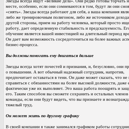
Звезды всегда ищут «великие дела». Они редко готовы торчать 
месте, особенно, если они сомневаются в том, будут ли они сно
«сиять». Звезды всегда работают для себя, а ваша компания явля
либо же тренировочным полигоном, либо же источником дохода
другой стороны, прием на работу человека, который просто ищ
работу, дает определенную стабильность и предсказуемость. Ег
обучение является вашей инвестицией на длительный период вр
Он дает вам возможность сосредоточиться на более важных асп
бизнес-процесса.
Вы должны помогать ему двигаться дальше
Звезды всегда хотят почестей и признания, и, безусловно, они п
о повышении. А вот обычный надежный сотрудник, напротив,
предпочитает оставаться в тени. Он даже может сказать, что не
справиться с обязанностями на более высокой должности, даже 
фактически уже их выполняет. Это ваша работа поощрять и за
его. Таким способом вы сможете сохранить и остальных членов
команды, если они будут видеть, что вы признаете и вознагражд
тяжелый труд.
Он может жить по другому графику
В своей компании я также занимался графиком работы сотрудни