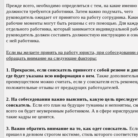
Прежде всего, необходимо определиться с тем, на какие именно
должности требуются работники. Затем важно подумать, чего
руководитель ожидает от принятого на работу сотрудника. Каки
рабочие моменты могут быть решены с его помощью. Для кажд
отдельного работника, который занимается индивидуальной раб
руководитель должен составить должностную инструкцию и озн
с ней работника.
Если вы желаете принять на работу юриста, при собеседовании 
обращать внимание на следующие факторы:
1. Прекрасно, если соискатель принесет с собой резюме и ди
где будет указана всю информация о нем.
Также дополнитель
преимуществом можно считать, если у соискателя есть рекомен
положительные отзывы от предыдущих работодателей.
2. На собеседовании важно выяснить, какую цель преследуе
соискатель
. Если его план на будущее туманны и непонятны, ск
всего он будет неуверенным работником. А в сфере юриспруде
такие кадры не ценятся.
3. Важно обратить внимание на то, как одет соискатель
. Есл
пришел в деловом строгом костюме, стиль которого соответству