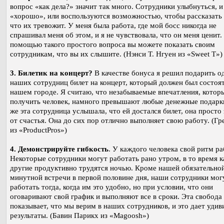
вопрос «как дела?» значит так много. Сотрудники улыбнуться, и
«хорошо», или воспользуются возможностью, чтобы рассказать 
что их тревожит. У меня была работа, где мой босс никогда не
спрашивал меня об этом, и я не чувствовала, что он меня ценит.
помощью такого простого вопроса вы можете показать своим
сотрудникам, что вы их слышите. (Нэнси Т. Нгуен из «Sweet T»)
3. Билетик на концерт?
В качестве бонуса я решил подарить о
наших сотрудниц билет на концерт, который должен был состоят
нашем городе. Я считаю, что незабываемые впечатления, котор
получить человек, намного превышают любые денежные подарки
же эта сотрудница услышала, что ей достался билет, она просто 
от счастья. Она до сих пор отлично выполняет свою работу. (Гр
из «ProductPros»)
4. Демонстрируйте гибкость
. У каждого человека свой ритм ра
Некоторые сотрудники могут работать рано утром, в то время к
другие продуктивно трудятся ночью. Кроме нашей обязательной
минутной встречи в первой половине дня, наши сотрудники мог
работать тогда, когда им это удобно, но при условии, что они
оговаривают свой график и выполняют все в сроки. Эта свобода
показывает, что мы верим в наших сотрудников, и это дает уди
результаты. (Бавин Парикх из «Magoosh»)