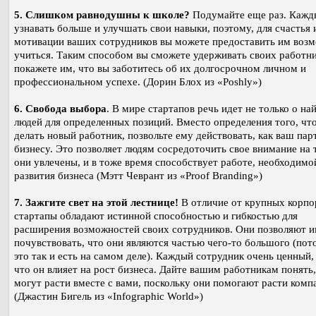
5. Слишком равнодушны к школе?
Подумайте еще раз. Кажд
узнавать больше и улучшать свои навыки, поэтому, для счастья 
мотивации ваших сотрудников вы можете предоставить им воз
учиться. Таким способом вы сможете удерживать своих работни
покажете им, что вы заботитесь об их долгосрочном личном и
профессиональном успехе. (Дорин Блох из «Poshly»)
6. Свобода выбора
. В мире стартапов речь идет не только о на
людей для определенных позиций. Вместо определения того, чт
делать новый работник, позвольте ему действовать, как ваш пар
бизнесу. Это позволяет людям сосредоточить свое внимание на 
они увлечены, и в тоже время способствует работе, необходимо
развития бизнеса (Мэтт Чеврант из «Proof Branding»)
7. Зажгите свет на этой лестнице!
В отличие от крупных корпо
стартапы обладают истинной способностью и гибкостью для
расширения возможностей своих сотрудников. Они позволяют 
почувствовать, что они являются частью чего-то большого (пот
это так и есть на самом деле). Каждый сотрудник очень ценный
что он влияет на рост бизнеса. Дайте вашим работникам понять,
могут расти вместе с вами, поскольку они помогают расти комп
(Джастин Бигель из «Infographic World»)