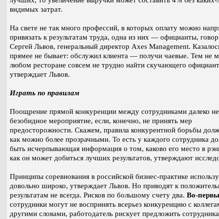
лучших, то увеличение выручки может составить 4% без каких-
видимых затрат.
На свете не так много профессий, в которых оплату можно нап
привязать к результатам труда, одна из них — официанты, говор
Сергей Львов, генеральный директор Axes Management. Казалос
прямее не бывает: обслужил клиента — получи чаевые. Тем не м
любом ресторане совсем не трудно найти скучающего официант
утверждает Львов.
Играть по правилам
Поощрение прямой конкуренции между сотрудниками далеко не
безобидное мероприятие, если, конечно, не принять мер
предосторожности. Скажем, правила конкурентной борьбы дол
как можно более прозрачными. То есть у каждого сотрудника д
быть исчерпывающая информация о том, каково его место в рэн
как он может добиться лучших результатов, утверждают исслед
Принципы соревнования в российской бизнес-практике использ
довольно широко, утверждает Львов. Но приводят к положител
результатам не всегда. Рисков по большому счету два.
Во-перв
сотрудники могут не воспринять всерьез конкуренцию с коллегам
другими словами, работодатель рискует предложить сотрудника