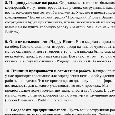
8. Индивидуальные награды
. Стартапы, в отличие от больших
корпораций, могут поинтересоваться у своих сотрудников, како
вознаграждение они хотели бы получить. Участие в предстояще
конференции? Более гибкий график? Последний iPhone? Вашим
сотрудникам будет приятно знать, что вы заботитесь об их инте
взамен вы получите хорошую работу. (Кейтлин МакКейб из «Rea
Bullets»)
9. Они не называют это «Happy Hour»
. Раз в квартал я пригл
на обед. После стаканчика–второго, люди начинают чувствовать
менее скованно, и могут говорить то, о чем никогда бы не сказа
не какой-то трюк. Это наша система. Все знают о том, что они 
сказать, и я буду их слушать. (Роджер Брайан из & Associates»)
10. Принцип прозрачности и совместная работа
. Каждый пон
у нас проходит совещание для определения целей и обсуждения
работы на неделю. Это не просто время для получения информа
возможность для каждого участвовать во всех проектах. Мы
предоставляем всему коллективу шанс внести свой вклад. В резу
мы получает сильную корпоративную культуру и улучшение про
(Бобби Имемиан, «Prolific Interactive»)
11. Создавайте предпринимателей
. Пусть ваши сотрудники р
над проектами, которые они сами себе могут выбрать. Это пойд