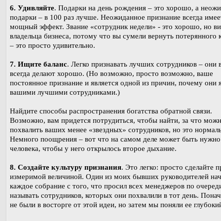
6. Удивляйте
. Подарки на день рождения – это хорошо, а неож
подарки – в 100 раз лучше. Неожиданное признание всегда имее
мощный эффект. Звание «сотрудник недели» - это хорошо, но ви
владельца бизнеса, потому что вы сумели вернуть потерянного 
– это просто удивительно.
7. Ищите баланс
. Легко признавать лучших сотрудников – они 
всегда делают хорошо. (Но возможно, просто возможно, ваше
постоянное признание и является одной из причин, почему они 
вашими лучшими сотрудниками.)
Найдите способы распространения богатства обратной связи.
Возможно, вам придется потрудиться, чтобы найти, за что мож
похвалить ваших менее «звездных» сотрудников, но это нормал
Немного поощрения – вот что на самом деле может быть нужно
человека, чтобы у него открылось второе дыхание.
8. Создайте культуру признания
. Это легко: просто сделайте 
измеримой величиной. Один из моих бывших руководителей на
каждое собрание с того, что просил всех менеджеров по очеред
называть сотрудников, которых они похвалили в тот день. Пона
не были в восторге от этой идеи, но затем мы поняли ее глубоки