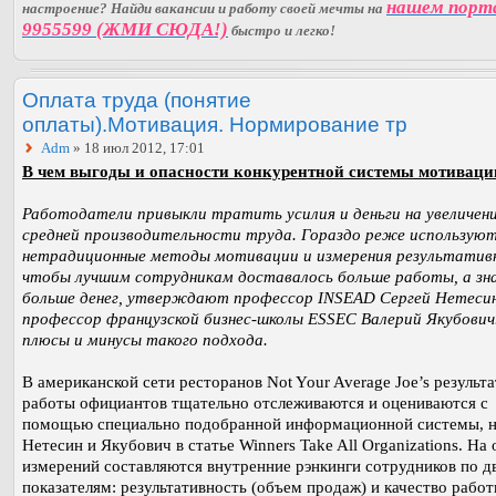
нашем порт
настроение? Найди вакансии и работу своей мечты на
9955599 (ЖМИ СЮДА!)
быстро и легко!
Оплата труда (понятие
оплаты).Мотивация. Нормирование тр
Adm
» 18 июл 2012, 17:01
В чем выгоды и опасности конкурентной системы мотиваци
Работодатели привыкли тратить усилия и деньги на увеличен
средней производительности труда. Гораздо реже использую
нетрадиционные методы мотивации и измерения результатив
чтобы лучшим сотрудникам доставалось больше работы, а зна
больше денег, утверждают профессор INSEAD Сергей Нетесин
профессор французской бизнес-школы ESSEC Валерий Якубович.
плюсы и минусы такого подхода.
В американской сети ресторанов Not Your Average Joe’s результ
работы официантов тщательно отслеживаются и оцениваются с
помощью специально подобранной информационной системы, н
Нетесин и Якубович в статье Winners Take All Organizations. На
измерений составляются внутренние рэнкинги сотрудников по д
показателям: результативность (объем продаж) и качество рабо