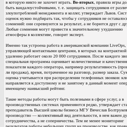
в которую никто не захочет играть.
Во-вторых
, правила игры д
быть вандалоустойчивыми, т. е. защищать сотрудников от разл
злоупотреблений менеджмента и коллег, утверждает Львов. Сис
оценок нужно подбирать так, чтобы у сотрудников не оставалос
сомнений: они соревнуются за результат, а не борются друг с др
Любые сомнения могут привести к значительному ухудшению
атмосферы в коллективе, говорит эксперт.
Именно так устроена работа в американской компании LiveOps,
управляющей контактными центрами, в которых на контрактной
удаленно работает около 20 000 сотрудников. После каждого зв
специальная программа оценивает количественные и качественн
показатели каждого оператора, например результативность (пр
ли продажа), время, потраченное на разговор, размер заказа. С
оценка учитывается при распределении телефонных звонков: кл
направляется к доступному и не занятому в данный момент опе
имеющему наивысший рейтинг.
Такие методы работы могут быть полезными в сфере услуг, а в
производственных системах применяются редко, утверждает с
преподаватель Высшей школы бизнеса МГУ Вячеслав Болтрукев
производство — коллективный вид деятельности, в нем важен д
сотрудничества, а не соперничества. Тем не менее мониторинг
результатов работы небольших групп на производстве, как прав