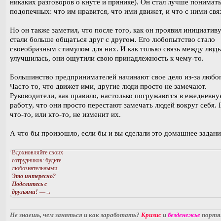
никаких разговоров о кнуте и прянике). Он стал лучше понимат
подопечных: что им нравится, что ими движет, и что с ними свя
Но он также заметил, что после того, как он проявил инициативу
стали больше общаться друг с другом. Его любопытство стало
своеобразным стимулом для них. И как только связь между люд
улучшилась, они ощутили свою принадлежность к чему-то.
Большинство предпринимателей начинают свое дело из-за любо
Часто то, что движет ими, другие люди просто не замечают.
Руководители, как правило, настолько погружаются в ежедневн
работу, что они просто перестают замечать людей вокруг себя. 
что-то, или кто-то, не изменит их.
А что бы произошло, если бы и вы сделали это домашнее задани
Вдохновляйте своих
сотрудников: будьте
любознательными.
Это интересно?
Поделитесь с
друзьями!
—→
Не знаешь, чем заняться и как заработать?
Кризис
и
безденежье
порт