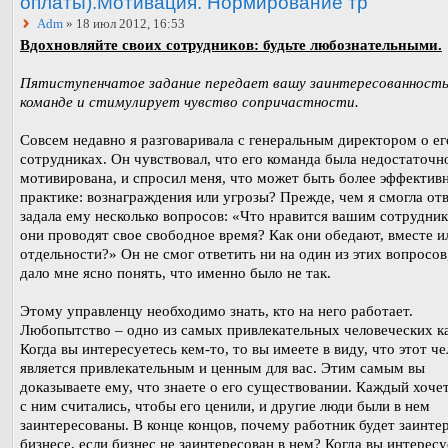
оплаты).Мотивация. Нормирование тр
Adm
» 18 июл 2012, 16:53
Вдохновляйте своих сотрудников: будьте любознательными.
Пятиступенчатое задание передает вашу заинтересованность
команде и стимулирует чувство сопричастности.
Совсем недавно я разговаривала с генеральным директором о ег
сотрудниках. Он чувствовал, что его команда была недостаточн
мотивирована, и спросил меня, что может быть более эффектив
практике: вознаграждения или угрозы? Прежде, чем я смогла отв
задала ему несколько вопросов: «Что нравится вашим сотрудни
они проводят свое свободное время? Как они обедают, вместе и
отдельности?» Он не смог ответить ни на один из этих вопросов
дало мне ясно понять, что именно было не так.
Этому управленцу необходимо знать, кто на него работает.
Любопытство – одно из самых привлекательных человеческих ка
Когда вы интересуетесь кем-то, то вы имеете в виду, что этот ч
является привлекательным и ценным для вас. Этим самым вы
доказываете ему, что знаете о его существовании. Каждый хоче
с ним считались, чтобы его ценили, и другие люди были в нем
заинтересованы. В конце концов, почему работник будет заинте
бизнесе, если бизнес не заинтересован в нем? Когда вы интересу