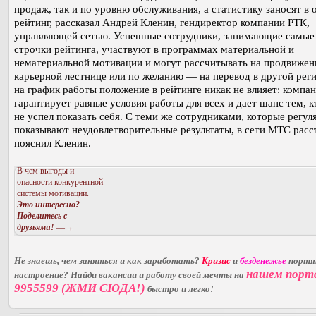
продаж, так и по уровню обслуживания, а статистику заносят в
рейтинг, рассказал Андрей Кленин, гендиректор компании РТК,
управляющей сетью. Успешные сотрудники, занимающие самые
строчки рейтинга, участвуют в программах материальной и
нематериальной мотивации и могут рассчитывать на продвижен
карьерной лестнице или по желанию — на перевод в другой рег
на график работы положение в рейтинге никак не влияет: компа
гарантирует равные условия работы для всех и дает шанс тем, к
не успел показать себя. С теми же сотрудниками, которые регул
показывают неудовлетворительные результаты, в сети МТС расс
пояснил Кленин.
В чем выгоды и
опасности конкурентной
системы мотивации.
Это интересно?
Поделитесь с
друзьями!
—→
Не знаешь, чем заняться и как заработать?
Кризис
и
безденежье
порт
нашем порт
настроение? Найди вакансии и работу своей мечты на
9955599 (ЖМИ СЮДА!)
быстро и легко!