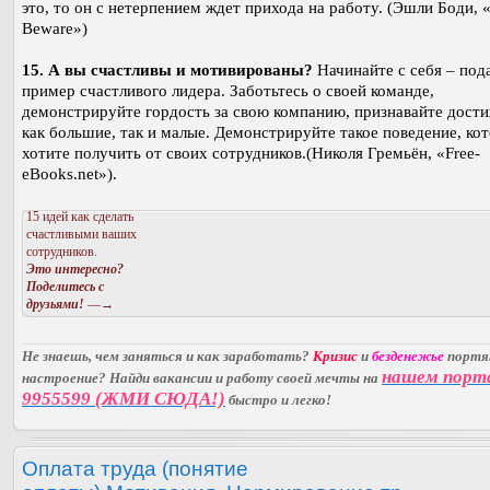
это, то он с нетерпением ждет прихода на работу. (Эшли Боди, 
Beware»)
15. А вы счастливы и мотивированы?
Начинайте с себя – под
пример счастливого лидера. Заботьтесь о своей команде,
демонстрируйте гордость за свою компанию, признавайте дости
как большие, так и малые. Демонстрируйте такое поведение, ко
хотите получить от своих сотрудников.(Николя Гремьён, «Free-
eBooks.net»).
15 идей как сделать
счастливыми ваших
сотрудников.
Это интересно?
Поделитесь с
друзьями!
—→
Не знаешь, чем заняться и как заработать?
Кризис
и
безденежье
порт
нашем порт
настроение? Найди вакансии и работу своей мечты на
9955599 (ЖМИ СЮДА!)
быстро и легко!
Оплата труда (понятие