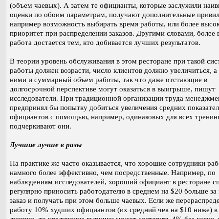
(объем чаевых). А затем те официанты, которые заслужили наи
оценки по обоим параметрам, получают дополнительные привил
например возможность выбирать время работы, или более высо
приоритет при распределении заказов. Другими словами, более 
работа достается тем, кто добивается лучших результатов.
В теории уровень обслуживания в этом ресторане при такой сис
работы должен возрасти, число клиентов должно увеличиться, а 
ними и суммарный объем работы, так что даже отстающие в
долгосрочной перспективе могут оказаться в выигрыше, пишут
исследователи. При традиционной организации труда менеджме
предпринял бы попытку добиться увеличения средних показате
официантов с помощью, например, одинаковых для всех тренин
подчеркивают они.
Лучшие лучше в разы
На практике же часто оказывается, что хорошие сотрудники ра
намного более эффективно, чем посредственные. Например, по
наблюдениям исследователей, хороший официант в ресторане с
регулярно приносить работодателю в среднем на $20 больше за
заказ и получать при этом больше чаевых. Если же перераспред
работу 10% худших официантов (их средний чек на $10 ниже) в