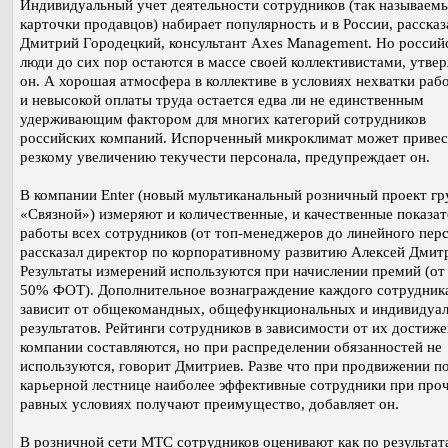
Индивидуальный учет деятельности сотрудников (так называем
карточки продавцов) набирает популярность и в России, рассказ
Дмитрий Городецкий, консультант Axes Management. Но россий
люди до сих пор остаются в массе своей коллективистами, утве
он. А хорошая атмосфера в коллективе в условиях нехватки раб
и невысокой оплаты труда остается едва ли не единственным
удерживающим фактором для многих категорий сотрудников
российских компаний. Испорченный микроклимат может привес
резкому увеличению текучести персонала, предупреждает он.
В компании Enter (новый мультиканальный розничный проект г
«Связной») измеряют и количественные, и качественные показат
работы всех сотрудников (от топ-менеджеров до линейного перс
рассказал директор по корпоративному развитию Алексей Дмит
Результаты измерений используются при начислении премий (от
50% ФОТ). Дополнительное вознаграждение каждого сотрудник
зависит от общекомандных, общефункциональных и индивидуа
результатов. Рейтинги сотрудников в зависимости от их достиже
компании составляются, но при распределении обязанностей не
используются, говорит Дмитриев. Разве что при продвижении п
карьерной лестнице наиболее эффективные сотрудники при про
равных условиях получают преимущество, добавляет он.
В розничной сети МТС сотрудников оценивают как по результат