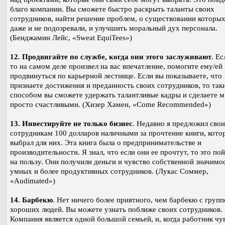
благо компании. Вы сможете быстро раскрыть таланты своих
сотрудников, найти решение проблем, о существовании которы
даже и не подозревали, и улучшить моральный дух персонала.
(Бенджамин Лейс, «Sweat EquiTees»)
12. Продвигайте по службе, когда они этого заслуживают
. Ес
то на самом деле произвел на вас впечатление, помогите ему/ей
продвинуться по карьерной лестнице. Если вы показываете, что
признаете достижения и преданность своих сотрудников, то так
способом вы сможете удержать талантливые кадры и сделаете 
просто счастливыми. (Хизер Хамен, «Come Recommended»)
13. Инвестируйте не только бизнес
. Недавно я предложил сво
сотрудникам 100 долларов наличными за прочтение книги, кото
выбрал для них. Эта книга была о предпринимательстве и
производительности. Я знал, что если они ее прочтут, то это по
на пользу. Они получили деньги и чувство собственной значимос
умных и более продуктивных сотрудников. (Лукас Соммер,
«Audimated»)
14. Барбекю
. Нет ничего более приятного, чем барбекю с групп
хороших людей. Вы можете узнать поближе своих сотрудников.
Компания является одной большой семьей, и, когда работник чу