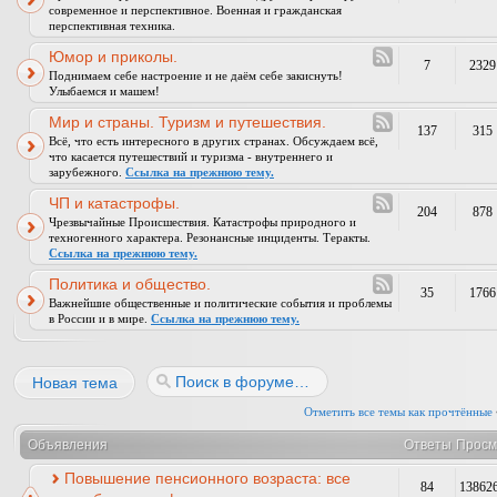
современное и перспективное. Военная и гражданская
перспективная техника.
Юмор и приколы.
7
2329
Поднимаем себе настроение и не даём себе закиснуть!
Улыбаемся и машем!
Мир и страны. Туризм и путешествия.
137
315
Всё, что есть интересного в других странах. Обсуждаем всё,
что касается путешествий и туризма - внутреннего и
зарубежного.
Ссылка на прежнюю тему.
ЧП и катастрофы.
204
878
Чрезвычайные Происшествия. Катастрофы природного и
техногенного характера. Резонансные инциденты. Теракты.
Ссылка на прежнюю тему.
Политика и общество.
35
1766
Важнейшие общественные и политические события и проблемы
в России и в мире.
Ссылка на прежнюю тему.
Новая тема
Отметить все темы как прочтённые
Объявления
Ответы
Просм
Повышение пенсионного возраста: все
84
13862