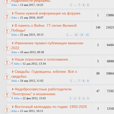
подробности реформы.
Adm
» 13 янв 2017, 14:25
1
...
7
8
9
Поиск нужной информации на форуме.
1
15886
Adm
» 21 апр 2016, 16:07
В память о Войне. 77-летие Великой
140
21623
Победы!
Adm
» 23 апр 2015, 18:15
1
...
13
14
15
Изменение правил публикации вакансии
2
6449
2022
Adm
» 10 июл 2013, 09:58
Наши опросники и голосования.
5
6898
Adm
» 12 дек 2012, 13:34
Свадьбы. Годовщины, юбилеи. Всё о
89
10864
свадьбах.
Adm
» 24 апр 2012, 11:02
1
...
7
8
9
Недобросовестные работодатели.
47
7256
"Лохотроны" и мошенники.
Adm
» 22 фев 2012, 15:01
1
2
3
4
5
Восточный календарь по годам: 1950-2025
3
1334
Adm
» 11 окт 2011, 16:11