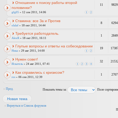
Отношение к поиску работы второй
11
9829
половинки?
gfg05
» 12 сен 2011, 14:06
1
2
Стамина: все За и Против
8
6294
olalaf
» 18 окт 2011, 14:44
Требуется работодатель.
1
2849
AlexR
» 18 окт 2011, 16:11
Глупые вопросы и ответы на собеседовании
19
1738
Ника
» 29 авг 2011, 14:00
1
2
Нужен совет!
32
2153
Искатель
» 24 авг 2011, 07:41
1
2
3
4
Как справились с кризисом?
1
2707
ros
» 06 сен 2011, 12:39
Пред.
Показать темы за:
Поле сортиров
Новая тема
Вернуться в Список форумов
П