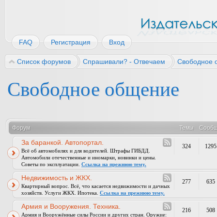
FAQ
Регистрация
Вход
Список форумов
Спрашивали? - Отвечаем
Свободное 
Свободное общение
Форум
Темы
Сооб
За баранкой. Автопортал.
324
1295
Всё об автомобилях и для водителей. Штрафы ГИБДД.
Автомобили отечественные и иномарки, новинки и цены.
Советы по эксплуатации.
Ссылка на прежнюю тему.
Недвижимость и ЖКХ.
277
635
Квартирный вопрос. Всё, что касается недвижимости и дачных
хозяйств. Услуги ЖКХ. Ипотека.
Ссылка на прежнюю тему.
Армия и Вооружения. Техника.
216
508
Армия и Вооружённые силы России и других стран. Оружие: