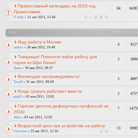
Православный календарь на 2019 год.
64
6438
Православие.
Adm
» 11 окт 2011, 15:44
1
...
5
6
7
Темы
Ответы
Просм
Ищу работу в Москве
4
4527
andrey
» 30 янв 2012, 19:48
Товарищи! Помогите найти работу для
2
3006
парня из Шри Ланки!
Дина
» 30 янв 2012, 08:37
Вопиющая несправедливость!
5
4997
ТутаЯ
» 31 авг 2011, 09:09
Когда супруги работают вместе.
2
4757
gfg05
» 03 ноя 2011, 13:02
Горячая десятка дефицитных профессий на
7
1475
2016г.
Adm
» 03 окт 2011, 12:02
Возрастной ценз при устройстве на работу
13
1098
Сластена
» 23 авг 2011, 12:16
1
2