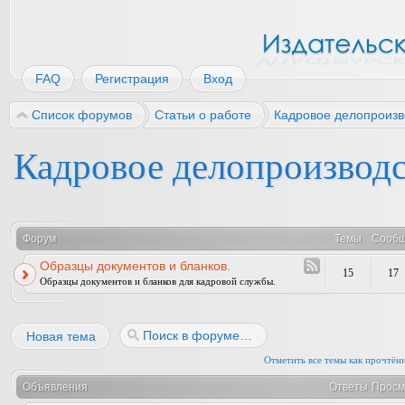
FAQ
Регистрация
Вход
Список форумов
Статьи о работе
Кадровое делопроизв
Кадровое делопроизводс
Форум
Темы
Сооб
Образцы документов и бланков.
15
17
Образцы документов и бланков для кадровой службы.
Новая тема
Отметить все темы как прочтён
Объявления
Ответы
Просм