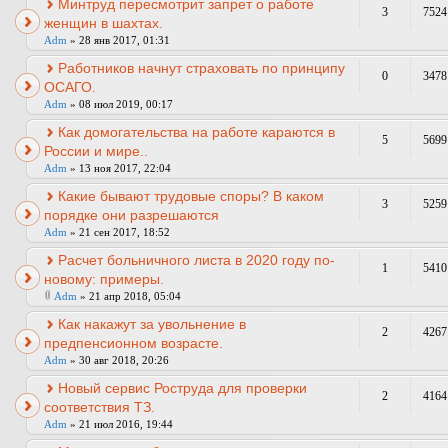
Минтруд пересмотрит запрет о работе
3
7524
женщин в шахтах.
Adm
» 28 янв 2017, 01:31
Работников начнут страховать по принципу
0
3478
ОСАГО.
Adm
» 08 июл 2019, 00:17
Как домогательства на работе караются в
5
5699
России и мире..
Adm
» 13 ноя 2017, 22:04
Какие бывают трудовые споры? В каком
3
5259
порядке они разрешаются
Adm
» 21 сен 2017, 18:52
Расчет больничного листа в 2020 году по-
1
5410
новому: примеры.
Adm
» 21 апр 2018, 05:04
Как накажут за увольнение в
2
4267
предпенсионном возрасте.
Adm
» 30 авг 2018, 20:26
Новый сервис Роструда для проверки
2
4164
соответствия ТЗ.
Adm
» 21 июл 2016, 19:44