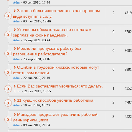
Adm
» 03 сен 2018, 17:44
Закон о больничных листах в электронном
2
4319
виде вступил в силу.
Adm
» 03 июл 2017, 19:46
Уточнены обязательства по выплатам
0
3782
зарплат на фоне пандемии.
Adm
» 15 апр 2020, 03:44
Можно ли пропускать работу без
0
3683
разрешения работодателя?
Adm
» 23 мар 2020, 21:07
Ошибки в трудовой книжке, которые могут
0
3891
стоить вам пенсии.
Adm
» 22 янв 2020, 20:40
Если Вас заставляют уволиться: что делать.
1
4352
Torro
» 21 сен 2017, 16:55
11 худших способов уволить работника.
3
4797
Adm
» 18 авг 2016, 16:23
Минздрав предлагает увеличить рабочий
3
4522
день курильщиков.
Adm
» 09 янв 2017, 20:54