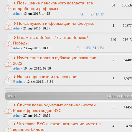
Повышение пенсионного возраста: все
84
13853
подробности реформы.
Adm
» 13 янв 2017, 14:25
1
...
7
8
9
Поиск нужной информации на форуме.
1
15877
Adm
» 21 апр 2016, 16:07
В память о Войне. 77-летие Великой
140
21613
Победы!
Adm
» 23 апр 2015, 18:15
1
...
13
14
15
Изменение правил публикации вакансии
2
6448
2022
Adm
» 10 июл 2013, 09:58
Наши опросники и голосования.
5
6897
Adm
» 12 дек 2012, 13:34
Темы
Ответы
Просм
Список военно-учётных специальностей.
5
4145
Расшифровка кодов ВУС.
Adm
» 27 апр 2017, 18:53
Что такое ВУС и какое назначение имеет в
4
8470
военном билете.