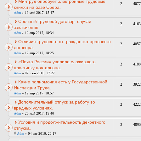
Минтруд опробует электронные трудовые
2
4077
книжки на базе Сбера.
Adm
» 19 май 2017, 15:47
Срочный трудовой договор: случаи
2
4163
заключения.
Adm
» 12 апр 2017, 18:34
Отличия трудового от гражданско-правового
2
4057
договора.
Adm
» 12 апр 2017, 18:25
«Почта России» уволила сложившего
2
4188
пластинку почтальона.
Adm
» 07 июн 2016, 17:27
Какие полномочия есть у Государственной
2
3922
Инспекции Труда.
Adm
» 12 апр 2017, 18:57
Дополнительный отпуск за работу во
2
4222
вредных условиях.
Adm
» 26 май 2017, 19:40
Условия и продолжительность декретного
3
4896
отпуска.
Adm
» 04 авг 2016, 20:17