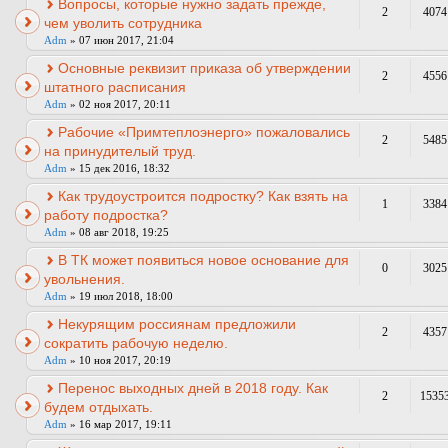
Вопросы, которые нужно задать прежде,
2
4074
чем уволить сотрудника
Adm
» 07 июн 2017, 21:04
Основные реквизит приказа об утверждении
2
4556
штатного расписания
Adm
» 02 ноя 2017, 20:11
Рабочие «Примтеплоэнерго» пожаловались
2
5485
на принудителый труд.
Adm
» 15 дек 2016, 18:32
Как трудоустроится подростку? Как взять на
1
3384
работу подростка?
Adm
» 08 авг 2018, 19:25
В ТК может появиться новое основание для
0
3025
увольнения.
Adm
» 19 июл 2018, 18:00
Некурящим россиянам предложили
2
4357
сократить рабочую неделю.
Adm
» 10 ноя 2017, 20:19
Перенос выходных дней в 2018 году. Как
2
1535
будем отдыхать.
Adm
» 16 мар 2017, 19:11