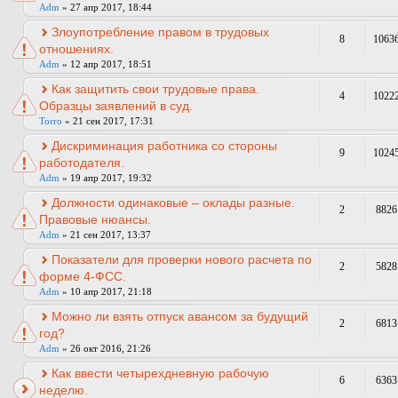
Adm
» 27 апр 2017, 18:44
Злоупотребление правом в трудовых
8
1063
отношениях.
Adm
» 12 апр 2017, 18:51
Как защитить свои трудовые права.
4
1022
Образцы заявлений в суд.
Torro
» 21 сен 2017, 17:31
Дискриминация работника со стороны
9
1024
работодателя.
Adm
» 19 апр 2017, 19:32
Должности одинаковые – оклады разные.
2
8826
Правовые нюансы.
Adm
» 21 сен 2017, 13:37
Показатели для проверки нового расчета по
2
5828
форме 4-ФСС.
Adm
» 10 апр 2017, 21:18
Можно ли взять отпуск авансом за будущий
2
6813
год?
Adm
» 26 окт 2016, 21:26
Как ввести четырехдневную рабочую
6
6363
неделю.