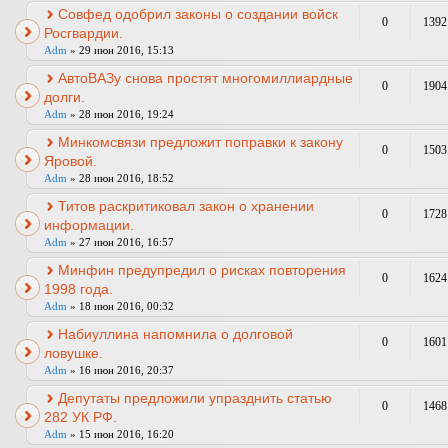
Совфед одобрил законы о создании войск
0
1392
Росгвардии.
Adm
» 29 июн 2016, 15:13
АвтоВАЗу снова простят многомиллиардные
0
1904
долги.
Adm
» 28 июн 2016, 19:24
Минкомсвязи предложит поправки к закону
0
1503
Яровой.
Adm
» 28 июн 2016, 18:52
Титов раскритиковал закон о хранении
0
1728
информации.
Adm
» 27 июн 2016, 16:57
Минфин предупредил о рисках повторения
0
1624
1998 года.
Adm
» 18 июн 2016, 00:32
Набиуллина напомнила о долговой
0
1601
ловушке.
Adm
» 16 июн 2016, 20:37
Депутаты предложили упразднить статью
0
1468
282 УК РФ.
Adm
» 15 июн 2016, 16:20