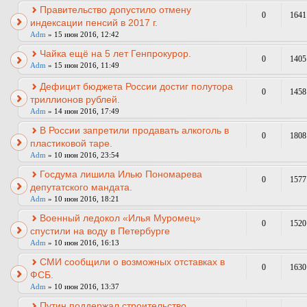
Правительство допустило отмену
0
1641
индексации пенсий в 2017 г.
Adm
» 15 июн 2016, 12:42
Чайка ещё на 5 лет Генпрокурор.
0
1405
Adm
» 15 июн 2016, 11:49
Дефицит бюджета России достиг полутора
0
1458
триллионов рублей.
Adm
» 14 июн 2016, 17:49
В России запретили продавать алкоголь в
0
1808
пластиковой таре.
Adm
» 10 июн 2016, 23:54
Госдума лишила Илью Пономарева
0
1577
депутатского мандата.
Adm
» 10 июн 2016, 18:21
Военный ледокол «Илья Муромец»
0
1520
спустили на воду в Петербурге
Adm
» 10 июн 2016, 16:13
СМИ сообщили о возможных отставках в
0
1630
ФСБ.
Adm
» 10 июн 2016, 13:37
Путин поддержал строительство