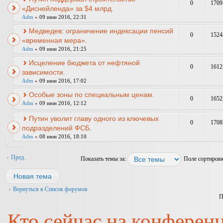
0
1709
«Диснейленда» за $4 млрд.
Adm
» 09 июн 2016, 22:31
Медведев: ограничение индексации пенсий
0
1524
«временная мера».
Adm
» 09 июн 2016, 21:25
Исцеление бюджета от нефтяной
0
1612
зависимости.
Adm
» 09 июн 2016, 17:02
Особые зоны по специальным ценам.
0
1652
Adm
» 09 июн 2016, 12:12
Путин уволит главу одного из ключевых
0
1708
подразделений ФСБ.
Adm
» 08 июн 2016, 18:10
Пред.
Показать темы за:
Поле сортиров
Новая тема
Вернуться в Список форумов
П
Кто сейчас на конферен