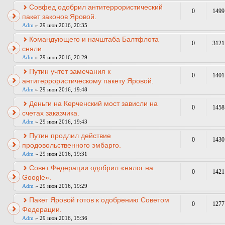
Совфед одобрил антитеррористический
0
1499
пакет законов Яровой.
Adm
» 29 июн 2016, 20:35
Командующего и начштаба Балтфлота
0
3121
сняли.
Adm
» 29 июн 2016, 20:29
Путин учтет замечания к
0
1401
антитеррористическому пакету Яровой.
Adm
» 29 июн 2016, 19:48
Деньги на Керченский мост зависли на
0
1458
счетах заказчика.
Adm
» 29 июн 2016, 19:43
Путин продлил действие
0
1430
продовольственного эмбарго.
Adm
» 29 июн 2016, 19:31
Совет Федерации одобрил «налог на
0
1421
Google».
Adm
» 29 июн 2016, 19:29
Пакет Яровой готов к одобрению Советом
0
1277
Федерации.
Adm
» 29 июн 2016, 15:36