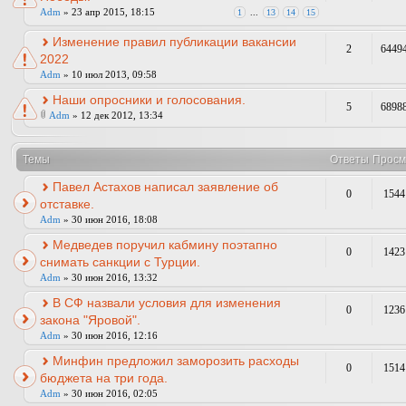
Adm
» 23 апр 2015, 18:15
1
...
13
14
15
Изменение правил публикации вакансии
2
6449
2022
Adm
» 10 июл 2013, 09:58
Наши опросники и голосования.
5
6898
Adm
» 12 дек 2012, 13:34
Темы
Ответы
Просм
Павел Астахов написал заявление об
0
1544
отставке.
Adm
» 30 июн 2016, 18:08
Медведев поручил кабмину поэтапно
0
1423
снимать санкции с Турции.
Adm
» 30 июн 2016, 13:32
В СФ назвали условия для изменения
0
1236
закона "Яровой".
Adm
» 30 июн 2016, 12:16
Минфин предложил заморозить расходы
0
1514
бюджета на три года.
Adm
» 30 июн 2016, 02:05