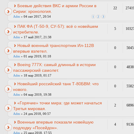
Боевые действия ВКС и армии России в
22
2741
Сирии: хронология.
Adm
» 04 окт 2017, 20:54
1
2
3
ПАК ФА (Т-50-9, СУ-57): всё о новейшем
5
1032
истребителе.
Adm
» 17 май 2017, 21:38
Новый военный транспортник Ил-112В
0
5045
впервые взлетел.
Adm
» 01 апр 2019, 01:18
Boeing 777X: самый длинный в истории
0
4838
пассажирский самолет.
Adm
» 18 мар 2019, 01:17
Новейший российский танк Т-80БВМ: что
0
5582
нового.
Adm
» 04 мар 2019, 19:38
«Горячие» точки мира: где может начаться
2
6896
Третья мировая.
Adm
» 24 дек 2018, 00:57
Военные впервые показали новейшую
4
9136
подлодку «Посейдон».
Adm
» 25 июл 2018, 17:55