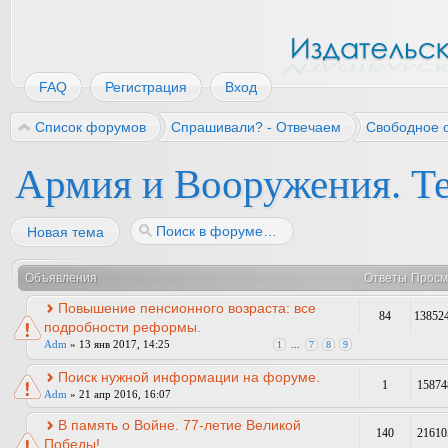
FAQ
Регистрация
Вход
Список форумов
Спрашивали? - Отвечаем
Свободное 
Армия и Вооружения. Те
Новая тема
Объявления
Ответы
Просм
Повышение пенсионного возраста: все
84
13852
подробности реформы.
Adm
» 13 янв 2017, 14:25
1
...
7
8
9
Поиск нужной информации на форуме.
1
15874
Adm
» 21 апр 2016, 16:07
В память о Войне. 77-летие Великой
140
21610
Победы!