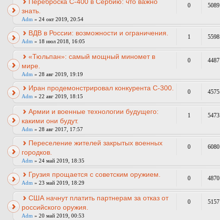
Переброска С-400 в Сербию: что важно
0
5089
знать.
Adm
» 24 окт 2019, 20:54
ВДВ в России: возможности и ограничения.
1
5598
Adm
» 18 июл 2018, 16:05
«Тюльпан»: самый мощный миномет в
0
4487
мире.
Adm
» 28 авг 2019, 19:19
Иран продемонстрировал конкурента С-300.
0
4575
Adm
» 22 авг 2019, 18:15
Армии и военные технологии будущего:
1
5473
какими они будут.
Adm
» 28 авг 2017, 17:57
Переселение жителей закрытых военных
0
6080
городков.
Adm
» 24 май 2019, 18:35
Грузия прощается с советским оружием.
0
4870
Adm
» 23 май 2019, 18:29
США начнут платить партнерам за отказ от
0
5157
российского оружия.
Adm
» 20 май 2019, 00:53