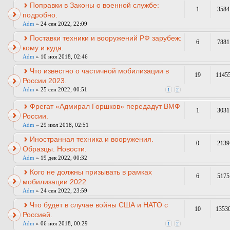
Поправки в Законы о военной службе:
1
3584
подробно.
Adm
» 24 сен 2022, 22:09
Поставки техники и вооружений РФ зарубеж:
6
7881
кому и куда.
Adm
» 10 ноя 2018, 02:46
Что известно о частичной мобилизации в
19
1145
России 2023.
Adm
» 25 сен 2022, 00:51
1
2
Фрегат «Адмирал Горшков» передадут ВМФ
1
3031
России.
Adm
» 29 июл 2018, 02:51
Иностранная техника и вооружения.
0
2139
Образцы. Новости.
Adm
» 19 дек 2022, 00:32
Кого не должны призывать в рамках
6
5175
мобилизации 2022
Adm
» 24 сен 2022, 23:59
Что будет в случае войны США и НАТО с
10
1353
Россией.
Adm
» 06 ноя 2018, 00:29
1
2