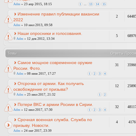
Adm
» 23 апр 2015, 18:15
1
...
13
14
15
Изменение правил публикации вакансии
2
6448
2022
Adm
» 10 июл 2013, 09:58
Наши опросники и голосования.
5
6897
Adm
» 12 дек 2012, 13:34
Темы
Ответы
Просм
Самое мощное современное оружие
31
3596
России. Фото.
Adm
» 08 июн 2017, 17:27
1
2
3
4
Отсрочка от армии. Как получить
12
2589
освобождение от призыва?
Adm
» 25 июл 2017, 21:32
1
2
Потери ВКС и армии Росиии в Сирии.
32
4811
Adm
» 12 июл 2017, 17:30
1
2
3
4
Срочная военная служба. Служба по
4
4176
призыву. Новости.
Adm
» 24 окт 2017, 23:39