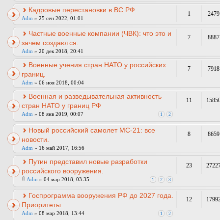
Кадровые перестановки в ВС РФ.
1
2479
Adm
» 25 сен 2022, 01:01
Частные военные компании (ЧВК): что это и
7
8887
зачем создаются.
Adm
» 20 дек 2018, 20:41
Военные учения стран НАТО у российских
7
7918
границ.
Adm
» 06 ноя 2018, 00:04
Военная и разведывательная активность
11
1585
стран НАТО у границ РФ
Adm
» 08 янв 2019, 00:07
1
2
Новый российский самолет МС-21: все
8
8659
новости.
Adm
» 16 май 2017, 16:56
Путин представил новые разработки
23
2722
российского вооружения.
Adm
» 04 мар 2018, 03:35
1
2
3
Госпрограмма вооружения РФ до 2027 года.
12
1799
Приоритеты.
Adm
» 08 мар 2018, 13:44
1
2