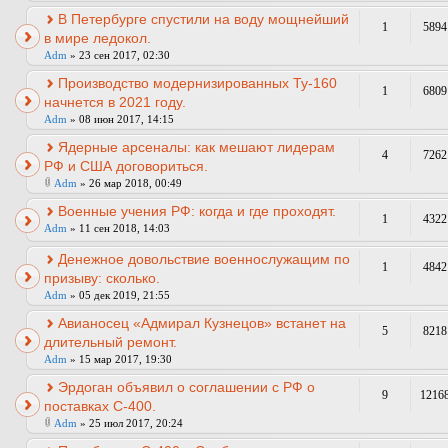
В Петербурге спустили на воду мощнейший
1
5894
в мире ледокол.
Adm
» 23 сен 2017, 02:30
Производство модернизированных Ту-160
1
6809
начнется в 2021 году.
Adm
» 08 июн 2017, 14:15
Ядерные арсеналы: как мешают лидерам
4
7262
РФ и США договориться.
Adm
» 26 мар 2018, 00:49
Военные учения РФ: когда и где проходят.
1
4322
Adm
» 11 сен 2018, 14:03
Денежное довольствие военнослужащим по
1
4842
призыву: сколько.
Adm
» 05 дек 2019, 21:55
Авианосец «Адмирал Кузнецов» встанет на
5
8218
длительный ремонт.
Adm
» 15 мар 2017, 19:30
Эрдоган объявил о соглашении с РФ о
9
1216
поставках С-400.
Adm
» 25 июл 2017, 20:24