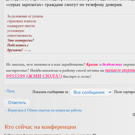
«серых зарплатах» граждане смогут по телефону доверия.
За уклонение от уплаты
страховых взносов
планируют ввести
уголовную
ответственность.
Это интересно?
Поделитесь с
друзьями!
—→
Не знаешь, чем заняться и как заработать?
Кризис
и
безденежье
порт
нашем порт
настроение? Найди вакансии и работу своей мечты на
9955599 (ЖМИ СЮДА!)
быстро и легко!
Пред.
Показать сообщения за:
Поле сортир
Ответить
Вернуться в Обмен опытом по вопросам работы
П
Кто сейчас на конференции