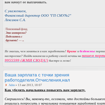
вам начнут ее выплачивать.
С уважением,
Финансовый директор ООО "ГП СМУ№2"
Лексаков С.А.
Пенсионный фонд.
Это интересно?
Поделитесь с
друзьями!
—→
Не знаешь, чем заняться и как заработать?
Кризис
и
безденежье
порт
нашем порт
настроение? Найди вакансии и работу своей мечты на
9955599 (ЖМИ СЮДА!)
быстро и легко!
Ваша зарплата с точки зрения
работодателя.Отчисления,нал
Adm
» 13 авг 2013, 18:07
Как убедить начальника повысить вам зарплату.
Свершилось! Вы, наконец-то, осознали, что достойны большего
решились попросить у начальника повышения заработной плат