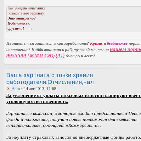
Как убедить начальника
повысить вам зарплату.
Это интересно?
Поделитесь с
друзьями!
—→
Не знаешь, чем заняться и как заработать?
Кризис
и
безденежье
порт
нашем порт
настроение? Найди вакансии и работу своей мечты на
9955599 (ЖМИ СЮДА!)
быстро и легко!
Ваша зарплата с точки зрения
работодателя.Отчисления,нал
Adm
» 14 авг 2013, 17:08
За уклонение от уплаты страховых взносов планируют ввест
уголовную ответственность.
Зарплатные комиссии, в которые входят представители Пенси
фонда и налоговики, получат новые полномочия для выявления
неплательщиков, сообщает «Коммерсантъ».
За неуплату страховых взносов во внебюджетные фонды работо