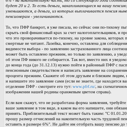
6% - на накопительную часть, то со следующего года соотнош
будет 20 и 2. То есть деньги, накапливающиеся на вашу пенсию
уменьшаются, а деньги, из которых выплачивается пенсия ны
пенсионерам - увеличиваются.
То, что ПФР банкрот, я уже писала, но сейчас они по-тихому п
скрыть свой финансовый крах за счет налогоплательщиков, и пр
что это проворачивается по-тихому, на уровне закона, которых 
смертные не читают. Лазейка, конечно, оставлена для соблюден
видимости выбора - по заявлению застрахованного лица соотно
может быть оставлено прежним, но только по заявлению, а увед
об этом ПФ никого не собирается. Так вот, вместо них я уведомл
до конца года (до 31.12.13) нужно пойти в районный ПФР с пас
пенсионным свидетельством и написать заявление на сохранени
процента прежним. Скажите об этом друзьям и близким людям,
и напишите это заявление сами (если не знаете, где находится в
отделение ПФР - смотрите его тут:
www.pfrf.ru/
, на схематично
изображении нашей родины оранжевым цветом справа).
Если вам скажут, что не разработана форма заявления, требуйте
ваше заявление в том виде, в каком вы его напишете, они обязан
принять. Приблизительный текст может быть таким: "С 01.01.2
прошу размер отчислений на накопительную часть трудовой пе
оставить в размере 6%". Не дайте им отобрать вашу пенсию до т