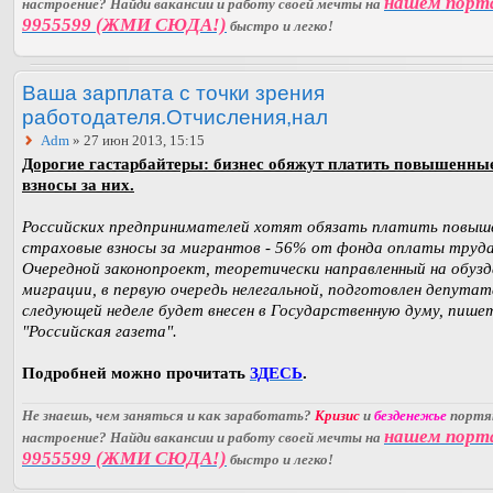
нашем порт
настроение? Найди вакансии и работу своей мечты на
9955599 (ЖМИ СЮДА!)
быстро и легко!
Ваша зарплата с точки зрения
работодателя.Отчисления,нал
Adm
» 27 июн 2013, 15:15
Дорогие гастарбайтеры: бизнес обяжут платить повышенны
взносы за них.
Российских предпринимателей хотят обязать платить повыш
страховые взносы за мигрантов - 56% от фонда оплаты труда
Очередной законопроект, теоретически направленный на обузд
миграции, в первую очередь нелегальной, подготовлен депутат
следующей неделе будет внесен в Государственную думу, пише
"Российская газета".
Подробней можно прочитать
ЗДЕСЬ
.
Не знаешь, чем заняться и как заработать?
Кризис
и
безденежье
порт
нашем порт
настроение? Найди вакансии и работу своей мечты на
9955599 (ЖМИ СЮДА!)
быстро и легко!