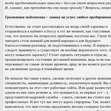
когда предпочтительнее завести с боссом этот непростой ра
И, главное, как преподнести ему вашу просьбу? Вопросы, воп
Грамотная подготовка – заявка на успех любого предприяти
Естественно, не стоит рассчитывать на мощь своей харизмы и
отправляться в кабинет к боссу в тот же момент, как счастливая
том, что неплохо бы попросить прибавки, посетила вас. Глупо 
заводить столь важный для вашей карьеры и для будущего
благосостояния разговор, не подготовившись к нему. В первую 
следует прикинуть: а существует ли вообще вероятность того, ч
могут повысить зарплату? Стоит оценить ситуацию в отрасли,
проанализировать состояние дел вашей компании, ведь если она
переживает не самые лучшие времена, вряд ли вы можете рассч
на увеличение дохода в ближайшее время.
Не мешало бы также узнать, сколько получают в других компан
специалисты, занимающие должность, аналогичную вашей. Вы 
помониторить на этот счет работные сайты. Или даже разместит
одном из них свое резюме и, что называется, из первых уст – у
представителя кадровой службы – узнать, сколько вы стоите как
профессионал. И вот тут вас могут ждать сюрпризы. Так, может
выясниться, что вам готовы предложить весьма солидное (особ