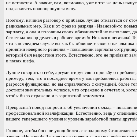
не останется. А значит, вам, возможно, уже в тот же день начнут
подыскивать полноценную замену.
Поэтому, начиная разговор о прибавке, лучше отказаться от сто
радикальных мер. Как и от фраз из разряда «Ивановой-то повыс
зарплату, а она и половины своих обязанностей не выполняет, д
бегает маникюр делать в рабочее время!» Никакого негатива! Те
что в последнем случае вы как бы обвиняете своего начальника 
принятии неверного решения – повышении зарплаты сотруднику
который был недостоин этого. Естественно, это не прибавит ва
в глазах шефа.
Лучше говорить о себе, аргументируя свою просьбу о прибавке,
примеру, тем, что в последнее время у вас прибавилось работы,
разросся функционал, но вы справляетесь с ситуацией, более тог
достигли значительных успехов, что отражено в отчетах и, хоте
чтобы было отражено и в зарплатной ведомости.
Прекрасный повод попросить об увеличении оклада – повышен
профессиональной квалификации. Естественно, ведь у специали
вашего теперешнего уровня и уровень заработной платы другой
Главное, чтобы босс не уподобился легендарному Станиславско
заявил: «Не верю!» Заставьте его поверить, что вы, действитель