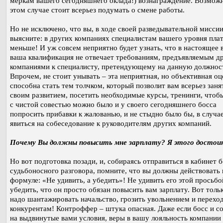
меркам вашего сегодняшнего оклада!) вознаграждение. Возможн
этом случае стоит всерьез подумать о смене работы.
Но не исключено, что вы, в ходе своей разведывательной миссии
выясните: в других компаниях специалистам вашего уровня пла
меньше! И уж совсем неприятно будет узнать, что в настоящее 
ваша квалификация не отвечает требованиям, предъявляемым д
компаниями к специалисту, претендующему на данную должнос
Впрочем, не стоит унывать – эта неприятная, но объективная оц
способна стать тем толчком, который позволит вам всерьез заня
своим развитием, посетить необходимые курсы, тренинги, чтоб
с чистой совестью можно было и у своего сегодняшнего босса
попросить прибавки к жалованью, и не стыдно было бы, в случае
явиться на собеседование к руководителям других компаний.
Почему Вы должны повысить мне зарплату? Я этого достои
Но вот подготовка позади, и, собираясь отправиться в кабинет б
судьбоносного разговора, помните, что вы должны действовать 
формуле: «Не удивить, а убедить»! Не удивить его этой просьбо
убедить, что он просто обязан повысить вам зарплату. Вот толь
надо шантажировать начальство, грозить увольнением и перехо
конкурентам! Контроффер – штука опасная. Даже если босс и со
на выдвинутые вами условия, веры в вашу лояльность компании 