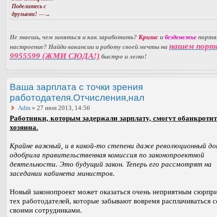
Поделитесь с
друзьями!
—→
Не знаешь, чем заняться и как заработать?
Кризис
и
безденежье
порт
нашем порт
настроение? Найди вакансии и работу своей мечты на
9955599 (ЖМИ СЮДА!)
быстро и легко!
Ваша зарплата с точки зрения
работодателя.Отчисления,нал
Adm
» 27 июн 2013, 14:56
Работники, которым задержали зарплату, смогут обанкроти
хозяина.
Крайне важный, и в какой-то степени даже революционный д
одобрила правительственная комиссия по законопроектной
деятельности. Это будущий закон. Теперь его рассмотрят на
заседании кабинета министров.
Новый законопроект может оказаться очень неприятным сюрпр
тех работодателей, которые забывают вовремя расплачиваться с
своими сотрудниками.