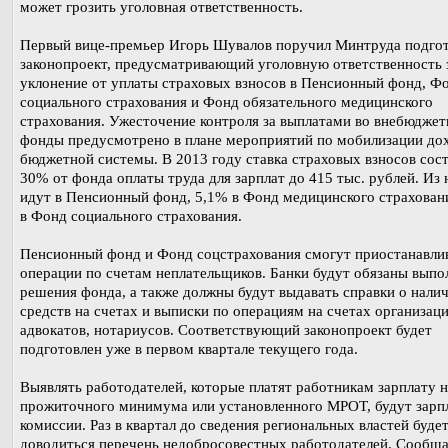
может грозить уголовная ответственность.
Первый вице-премьер Игорь Шувалов поручил Минтруда подго
законопроект, предусматривающий уголовную ответственность 
уклонение от уплаты страховых взносов в Пенсионный фонд, Ф
социального страхования и Фонд обязательного медицинского
страхования. Ужесточение контроля за выплатами во внебюдже
фонды предусмотрено в плане мероприятий по мобилизации до
бюджетной системы. В 2013 году ставка страховых взносов сос
30% от фонда оплаты труда для зарплат до 415 тыс. рублей. Из
идут в Пенсионный фонд, 5,1% в Фонд медицинского страхован
в Фонд социального страхования.
Пенсионный фонд и Фонд соцстрахования смогут приостанавли
операции по счетам неплательщиков. Банки будут обязаны выпо
решения фонда, а также должны будут выдавать справки о нали
средств на счетах и выписки по операциям на счетах организац
адвокатов, нотариусов. Соответствующий законопроект будет
подготовлен уже в первом квартале текущего года.
Выявлять работодателей, которые платят работникам зарплату 
прожиточного минимума или установленного МРОТ, будут зарп
комиссии. Раз в квартал до сведения региональных властей буде
доводиться перечень недобросовестных работодателей. Сообща