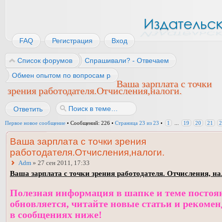
FAQ
Регистрация
Вход
Список форумов
Спрашивали? - Отвечаем
Обмен опытом по вопросам работы
Ваша зарплата с точки
зрения работодателя.Отчисления,налоги.
Ответить
Первое новое сообщение
• Сообщений: 226 •
Страница
23
из
23
•
1
...
19
20
21
2
Ваша зарплата с точки зрения
работодателя.Отчисления,налоги.
Adm
» 27 сен 2011, 17:33
Ваша зарплата с точки зрения работодателя. Отчисления, на
Полезная информация в шапке и теме постоя
обновляется, читайте новые статьи и рекоме
в сообщениях ниже!