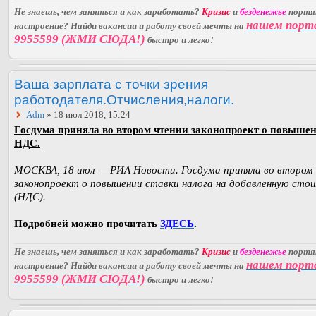
Не знаешь, чем заняться и как заработать?
Кризис
и
безденежье
порт
нашем порт
настроение? Найди вакансии и работу своей мечты на
9955599 (ЖМИ СЮДА!)
быстро и легко!
Ваша зарплата с точки зрения
работодателя.Отчисления,налоги.
Adm
» 18 июл 2018, 15:24
Госдума приняла во втором чтении законопроект о повыше
НДС.
МОСКВА, 18 июл — РИА Новости. Госдума приняла во втором
законопроект о повышении ставки налога на добавленную сто
(НДС).
Подробней можно прочитать
ЗДЕСЬ
.
Не знаешь, чем заняться и как заработать?
Кризис
и
безденежье
порт
нашем порт
настроение? Найди вакансии и работу своей мечты на
9955599 (ЖМИ СЮДА!)
быстро и легко!