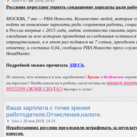
Adm
» 07 авг 2018, 20:45
Россияне перестают терпеть сокращение зарплаты ради раб
МОСКВА, 7 авг — РИА Новости. Количество людей, которые 
пойти на понижение зарплаты ради сохранения работы, сокр
в России впервые с 2015 года, индекс готовности снизить зар
ожидания за всю историю проведения исследования оставался
отрицательным, а в этот раз поднялся на 7 сотых, преодолев 
отметку, и составил 0,04, сообщила РИА Новости пресс-служ
HeadHunter.
Подробней можно прочитать
ЗДЕСЬ
.
Не знаешь, чем заняться и как заработать?
Кризис
и
безденежье
порт
нашем порт
настроение? Найди вакансии и работу своей мечты на
9955599 (ЖМИ СЮДА!)
быстро и легко!
Ваша зарплата с точки зрения
работодателя.Отчисления,налоги.
Adm
» 20 ноя 2018, 14:31
Неработающих россиян предложили штрафовать за неуплат
взносов.