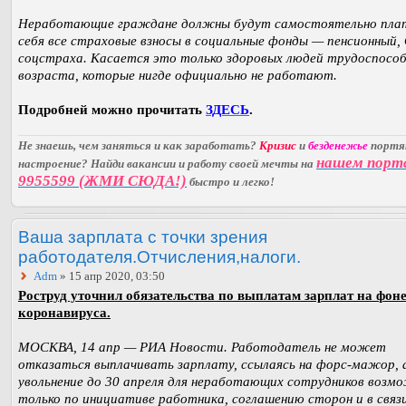
Неработающие граждане должны будут самостоятельно пла
себя все страховые взносы в социальные фонды — пенсионный,
соцстраха. Касается это только здоровых людей трудоспособ
возраста, которые нигде официально не работают.
Подробней можно прочитать
ЗДЕСЬ
.
Не знаешь, чем заняться и как заработать?
Кризис
и
безденежье
порт
нашем порт
настроение? Найди вакансии и работу своей мечты на
9955599 (ЖМИ СЮДА!)
быстро и легко!
Ваша зарплата с точки зрения
работодателя.Отчисления,налоги.
Adm
» 15 апр 2020, 03:50
Роструд уточнил обязательства по выплатам зарплат на фон
коронавируса.
МОСКВА, 14 апр — РИА Новости. Работодатель не может
отказаться выплачивать зарплату, ссылаясь на форс-мажор, 
увольнение до 30 апреля для неработающих сотрудников возм
только по инициативе работника, соглашению сторон и в связи