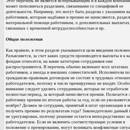
Этот перечень не является исчерпывающим и в каждой компани
может пополняться разделами, связанными со спецификой ее
деятельности. Например, это могут быть разделы с указанием к
работников, которым надбавки и премии не начисляются, раздел
материальной помощи работникам, о дополнительных выплатах
связанных с временной нетрудоспособностью и пр.
Общие положения
Как правило, в этом разделе указываются цели введения положен
Разъясняется, за счет каких средств производятся выплаты и к к
фондам относятся, на какие категории сотрудников они
распространяются. В перечень обычно включают всех штатных
работников, а иногда и внешних совместителей. Исполнители по
гражданско-правовым договорам не состоят в трудовых отноше
работодателем, поэтому в число премируемых не входят. Особо
внимание следует уделить сотрудникам, которые не отработали
полностью период, за который начисляется премия. Полагается 
работнику премия по итогам работы за год, если он увольняется
ноябре? Должен ли сотрудник, принятый в штат организации в м
получить премию по результатам года? Законодательно данный 
не урегулирован, поэтому решение остается непосредственно за
работодателем. Если не включить соответствующие условия в
положение о премировании, могут возникать конфликтные ситуа