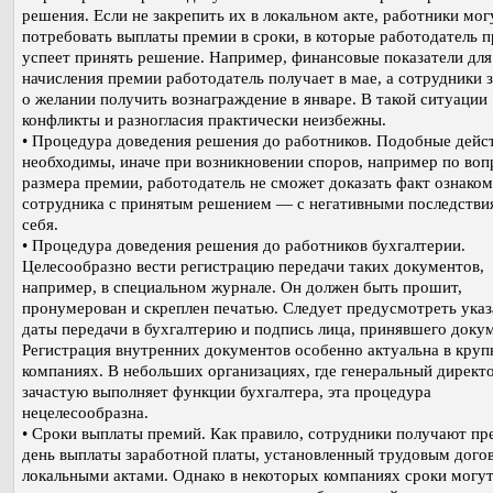
решения. Если не закрепить их в локальном акте, работники мог
потребовать выплаты премии в сроки, в которые работодатель п
успеет принять решение. Например, финансовые показатели для
начисления премии работодатель получает в мае, а сотрудники 
о желании получить вознаграждение в январе. В такой ситуации
конфликты и разногласия практически неизбежны.
• Процедура доведения решения до работников. Подобные дейс
необходимы, иначе при возникновении споров, например по воп
размера премии, работодатель не сможет доказать факт ознако
сотрудника с принятым решением — с негативными последстви
себя.
• Процедура доведения решения до работников бухгалтерии.
Целесообразно вести регистрацию передачи таких документов,
например, в специальном журнале. Он должен быть прошит,
пронумерован и скреплен печатью. Следует предусмотреть указ
даты передачи в бухгалтерию и подпись лица, принявшего доку
Регистрация внутренних документов особенно актуальна в кру
компаниях. В небольших организациях, где генеральный директ
зачастую выполняет функции бухгалтера, эта процедура
нецелесообразна.
• Сроки выплаты премий. Как правило, сотрудники получают пр
день выплаты заработной платы, установленный трудовым дого
локальными актами. Однако в некоторых компаниях сроки могу