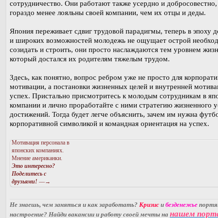
сотрудничество. Они работают также усердно и добросовестно,
гораздо менее лояльны своей компании, чем их отцы и деды.
Япония переживает сдвиг трудовой парадигмы, теперь в эпоху д
и широких возможностей молодежь не ощущает острой необхо
созидать и строить, они просто наслаждаются тем уровнем жизн
который достался их родителям тяжелым трудом.
Здесь, как понятно, вопрос ребром уже не просто для корпорат
мотивации, а постановки жизненных целей и внутренней мотива
успех. Пристально присмотритесь к молодым сотрудникам в яп
компании и лично проработайте с ними стратегию жизненного у
достижений. Тогда будет легче объяснить, зачем им нужна футбо
корпоративной символикой и командная ориентация на успех.
Мотивация персонала в
японских компаниях.
Мнение американки.
Это интересно?
Поделитесь с
друзьями!
—→
Не знаешь, чем заняться и как заработать?
Кризис
и
безденежье
порт
нашем порт
настроение? Найди вакансии и работу своей мечты на