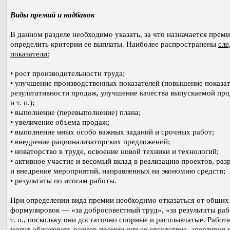
Виды премий и надбавок
В данном разделе необходимо указать, за что назначается преми
определить критерии ее выплаты. Наиболее распространены
сл
показатели:
• рост производительности труда;
• улучшение производственных показателей (повышение показа
результативности продаж, улучшение качества выпускаемой пр
и т. п.);
• выполнение (перевыполнение) плана;
• увеличение объема продаж;
• выполнение иных особо важных заданий и срочных работ;
• внедрение рационализаторских предложений;
• новаторство в труде, освоение новой техники и технологий;
• активное участие и весомый вклад в реализацию проектов, раз
и внедрение мероприятий, направленных на экономию средств;
• результаты по итогам работы.
При определении вида премии необходимо отказаться от общих
формулировок — «за добросовестный труд», «за результаты ра
т. п., поскольку они достаточно спорные и расплывчатые. Работ
могут обжаловать размер премии или ее отсутствие, апеллируя к