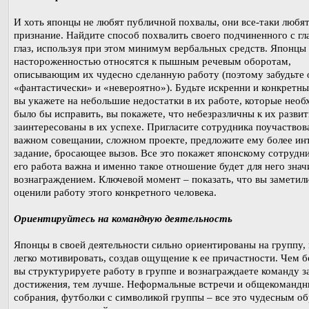
И хоть японцы не любят публичной похвалы, они все-таки любя
признание. Найдите способ похвалить своего подчиненного с гл
глаз, используя при этом минимум вербальных средств. Японцы 
настороженностью относятся к пышным речевым оборотам,
описывающим их чудесно сделанную работу (поэтому забудьте 
«фантастически» и «невероятно»). Будьте искренни и конкретны
вы укажете на небольшие недостатки в их работе, которые нео
было бы исправить, вы покажете, что небезразличны к их разви
заинтересованы в их успехе. Пригласите сотрудника поучаствов
важном совещании, сложном проекте, предложите ему более ин
задание, бросающее вызов. Все это покажет японскому сотрудни
его работа важна и именно такое отношение будет для него зна
вознаграждением. Ключевой момент – показать, что вы заметил
оценили работу этого конкретного человека.
Ориентируйтесь на командную деятельность
Японцы в своей деятельности сильно ориентированы на группу, 
легко мотивировать, создав ощущение к ее причастности. Чем 
вы структурируете работу в группе и вознаграждаете команду з
достижения, тем лучше. Неформальные встречи и общекомандн
собрания, футболки с символикой группы – все это чудесным о