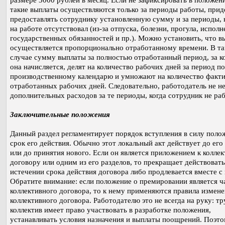
размере 3000 рублей в месяц. Если не зафиксировать в положени
такие выплаты осуществляются только за периоды работы, прид
предоставлять сотруднику установленную сумму и за периоды, к
на работе отсутствовал (из-за отпуска, болезни, прогула, исполн
государственных обязанностей и пр.). Можно установить, что в
осуществляется пропорционально отработанному времени. В т
случае сумму выплаты за полностью отработанный период, за 
она начисляется, делят на количество рабочих дней за период по
производственному календарю и умножают на количество факт
отработанных рабочих дней. Следовательно, работодатель не н
дополнительных расходов за те периоды, когда сотрудник не раб
Заключительные положения
Данный раздел регламентирует порядок вступления в силу поло
срок его действия. Обычно этот локальный акт действует до ег
или до принятия нового. Если он является приложением к колле
договору или одним из его разделов, то прекращает действовать
истечении срока действия договора либо продлевается вместе с
Обратите внимание: если положение о премировании является ч
коллективного договора, то к нему применяются правила измен
коллективного договора. Работодателю это не всегда на руку: т
коллектив имеет право участвовать в разработке положения,
устанавливать условия назначения и выплаты поощрений. Поэто