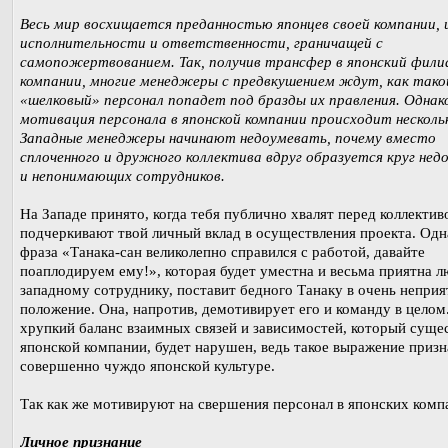
Весь мир восхищается преданностью японцев своей компании, 
исполнительности и ответственности, граничащей с
самопожертвованием. Так, получив трансфер в японский фили
компании, многие менеджеры с предвкушением ждут, как тако
«шелковый» персонал попадет под бразды их правления. Однак
мотивация персонала в японской компании происходит нескольк
Западные менеджеры начинают недоумевать, почему вместо
сплоченного и дружного коллектива вдруг образуется круг нед
и непонимающих сотрудников.
На Западе принято, когда тебя публично хвалят перед коллектив
подчеркивают твой личный вклад в осуществления проекта. Одн
фраза «Танака-сан великолепно справился с работой, давайте
поаплодируем ему!», которая будет уместна и весьма приятна 
западному сотруднику, поставит бедного Танаку в очень неприя
положение. Она, напротив, демотивирует его и команду в целом
хрупкий баланс взаимных связей и зависимостей, который суще
японской компании, будет нарушен, ведь такое выражение приз
совершенно чуждо японской культуре.
Так как же мотивируют на свершения персонал в японских комп
Личное признание