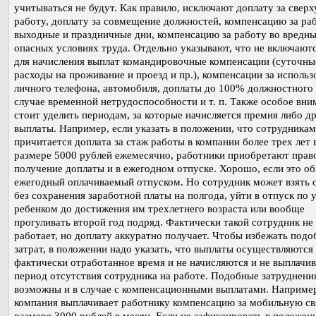
учитываться не будут. Как правило, исключают доплату за свер
работу, доплату за совмещение должностей, компенсацию за ра
выходные и праздничные дни, компенсацию за работу во вредны
опасных условиях труда. Отдельно указывают, что не включаютс
для начисления выплат командировочные компенсации (суточны
расходы на проживание и проезд и пр.), компенсации за использ
личного телефона, автомобиля, доплаты до 100% должностного 
случае временной нетрудоспособности и т. п. Также особое вни
стоит уделить периодам, за которые начисляется премия либо д
выплаты. Например, если указать в положении, что сотрудникам
причитается доплата за стаж работы в компании более трех лет 
размере 5000 рублей ежемесячно, работники приобретают прав
получение доплаты и в ежегодном отпуске. Хорошо, если это о
ежегодный оплачиваемый отпуском. Но сотрудник может взять 
без сохранения заработной платы на полгода, уйти в отпуск по 
ребенком до достижения им трехлетнего возраста или вообще
прогуливать второй год подряд. Фактически такой сотрудник не
работает, но доплату аккуратно получает. Чтобы избежать под
затрат, в положении надо указать, что выплаты осуществляются 
фактически отработанное время и не начисляются и не выплачи
период отсутствия сотрудника на работе. Подобные затруднени
возможны и в случае с компенсационными выплатами. Наприме
компания выплачивает работнику компенсацию за мобильную св