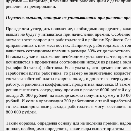
другими — например, в течение пяти рабочих дней с даты прин
решения о премировании.
Перечень выплат, которые не учитываются при расчете пр
Прежде чем утвердить положение, необходимо определить, как
выплат не будут учитываться при начислении премии. Особенно
актуален этот вопрос для работодателей в районах Крайнего Се
приравненных к ним местностях. Например, работодатель готов
начислять сотрудникам премии в размере 30% от должностного 
В таком случае в положении необходимо установить, что преми
исчисляются в процентном соотношении исходя из размера окл
(тарифной ставки) работника. Если указать, что премия составл
заработной платы работника, то размер ее значительно возрастет,
состав заработной платы входят и оклад, и доплата за сверхуро
работу, и районный коэффициент, процентная надбавка. В таком
решив выплатить сотруднику премию в размере 6000 рублей с 
оклада 20 000 рублей, на выходе можно получить сумму в 10 00
рублей. И если в организации 200 работников с такой заработно
то незапланированные расходы работодателя могут составить п
800 000 рублей.
Таким образом, определяя основу для начисления премий, надба
доплат, необходимо определить, какие виды выплат при этом