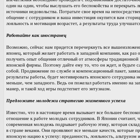
один на один, чтобы выслушать его беспокойства и перекрыть 
источники недовольства. Потратьте свое время на непосредстве
общение с сотрудником и ваша инвестиция окупится вам сториц
лояльность и мотивация возрастет, а результаты труда улучшатс
Работайте как иностранец
Возможно, сейчас нам придется перечеркнуть все вышеизложен
японец, который желает работать в западной компании, как раз 
получить опыт общения отличный от атмосферы традиционной
японской фирмы. Поэтому дайте ему то, что он ждет, и будьте 
собой. Продвижение по службе и компенсационный пакет, завяз
результаты работы, будет мотивировать японского сотрудника н
меньше, чем западного. Ведь он пожелал работать именно на з
манер, и такой ход игры подстегнет его энтузиазм.
Предложите молодежи стратегию жизненного успеха
Известно, что в настоящее время вызывает все большее беспоко
отношение к работе молодых сотрудников. В Японии считают, 
современная молодежь подрывает рабочую этику, которая скла
в стране веками. Они проявляют все меньше качеств, которые п
японскую нацию к успеху: преданность, лояльность, альтруизм 