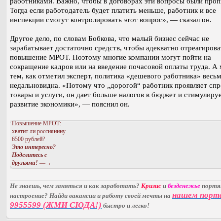
работниками. Важно, чтобы в договорах эти вопросы были проп
Тогда если работодатель будет платить меньше, работник и все
инспекции смогут контролировать этот вопрос», — сказал он.
Другое дело, по словам Бобкова, что малый бизнес сейчас не
зарабатывает достаточно средств, чтобы адекватно отреагирова
повышение МРОТ. Поэтому многие компании могут пойти на
сокращение кадров или на введение почасовой оплаты труда. А
тем, как отметил эксперт, политика «дешевого работника» весь
недальновидна. «Потому что „дорогой“ работник проявляет спр
товары и услуги, он дает больше налогов в бюджет и стимулиру
развитие экономики», — пояснил он.
Повышение МРОТ:
хватит ли россиянину
6500 рублей?
Это интересно?
Поделитесь с
друзьями!
—→
Не знаешь, чем заняться и как заработать?
Кризис
и
безденежье
порт
нашем порт
настроение? Найди вакансии и работу своей мечты на
9955599 (ЖМИ СЮДА!)
быстро и легко!