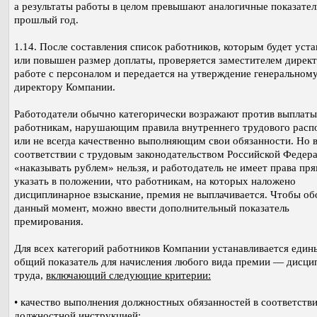
а результаты работы в целом превышают аналогичные показател
прошлый год.
1.14. После составления список работников, которым будет уст
или повышен размер доплаты, проверяется заместителем директ
работе с персоналом и передается на утверждение генеральном
директору Компании.
Работодатели обычно категорически возражают против выплат
работникам, нарушающим правила внутреннего трудового распо
или не всегда качественно выполняющим свои обязанности. Но 
соответствии с трудовым законодательством Российской Федер
«наказывать рублем» нельзя, и работодатель не имеет права пр
указать в положении, что работникам, на которых наложено
дисциплинарное взыскание, премия не выплачивается. Чтобы об
данный момент, можно ввести дополнительный показатель
премирования.
Для всех категорий работников Компании устанавливается един
общий показатель для начисления любого вида премии — дисци
труда,
включающий следующие критерии:
• качество выполнения должностных обязанностей в соответстви
должностной инструкцией;