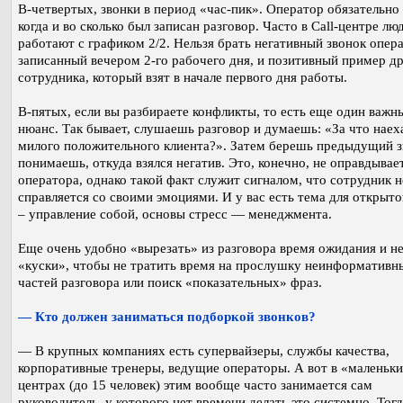
В-четвертых, звонки в период «час-пик». Оператор обязательно 
когда и во сколько был записан разговор. Часто в Call-центре лю
работают с графиком 2/2. Нельзя брать негативный звонок опера
записанный вечером 2-го рабочего дня, и позитивный пример д
сотрудника, который взят в начале первого дня работы.
В-пятых, если вы разбираете конфликты, то есть еще один важн
нюанс. Так бывает, слушаешь разговор и думаешь: «За что наех
милого положительного клиента?». Затем берешь предыдущий з
понимаешь, откуда взялся негатив. Это, конечно, не оправдывае
оператора, однако такой факт служит сигналом, что сотрудник н
справляется со своими эмоциями. И у вас есть тема для открыто
– управление собой, основы стресс — менеджмента.
Еще очень удобно «вырезать» из разговора время ожидания и 
«куски», чтобы не тратить время на прослушку неинформативн
частей разговора или поиск «показательных» фраз.
— Кто должен заниматься подборкой звонков?
— В крупных компаниях есть супервайзеры, службы качества,
корпоративные тренеры, ведущие операторы. А вот в «маленьки
центрах (до 15 человек) этим вообще часто занимается сам
руководитель, у которого нет времени делать это системно. Тогд