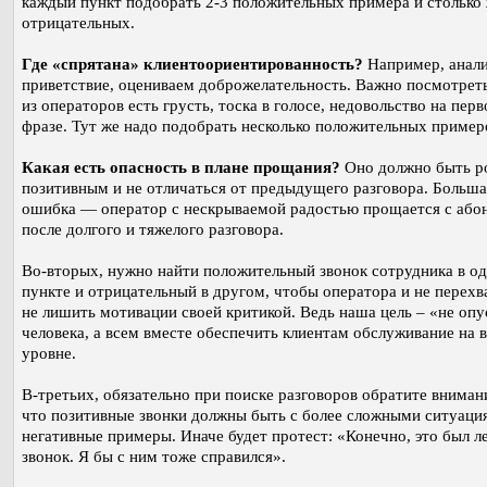
каждый пункт подобрать 2-3 положительных примера и столько
отрицательных.
Где «спрятана» клиентоориентированность?
Например, анал
приветствие, оцениваем доброжелательность. Важно посмотреть
из операторов есть грусть, тоска в голосе, недовольство на перв
фразе. Тут же надо подобрать несколько положительных пример
Какая есть опасность в плане прощания?
Оно должно быть р
позитивным и не отличаться от предыдущего разговора. Больша
ошибка — оператор с нескрываемой радостью прощается с або
после долгого и тяжелого разговора.
Во-вторых, нужно найти положительный звонок сотрудника в о
пункте и отрицательный в другом, чтобы оператора и не перехва
не лишить мотивации своей критикой. Ведь наша цель – «не опу
человека, а всем вместе обеспечить клиентам обслуживание на
уровне.
В-третьих, обязательно при поиске разговоров обратите внимани
что позитивные звонки должны быть с более сложными ситуаци
негативные примеры. Иначе будет протест: «Конечно, это был л
звонок. Я бы с ним тоже справился».