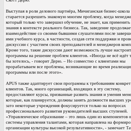
Выступая в роли делового партнёра, Мичиганская бизнес-школа
старается разрешить знакомую многим проблему, когда менедже
который только что завершил обучение, не знает, как применить
знания в контексте реального бизнеса. Так, заведение продолжае
взаимодействие со своими бывшими слушателями после заверш
ими учебного курса, в частности, создав сети поддержки и пров
дискуссии с участием своих преподавателей и менеджеров комп
Кроме того, такие дискуссии дают возможность лучше настрои
программы на решение проблем клиентов. «Иногда не всё идёт т
бы хотелось, - говорит Дерю. – Но совместно с клиентами мы
прорабатываем все проблемы, возникающие во время реализаци
программы или после этого».
APUS также адаптирует свои программы к требованиям конкре
клиентов. Так, много организаций, входящих в эту систему,
предоставляют курсы, призванные развить знания и умения мен
которые, как планируется, должны занять должности высших ур
зато некоторые учреждения фокусируется только на вопросах
профессионального развития руководителей высших ступеней.
«Управленческое образование – это лишь один из компонентов 
системы управления талантами, которая направлена на формиро
организации культуры высокой результативности», - замечает Та