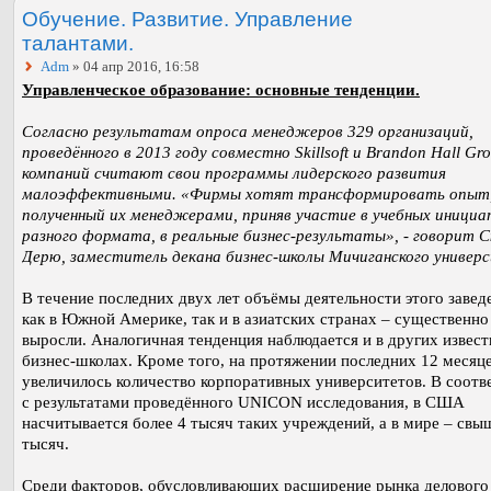
Обучение. Развитие. Управление
талантами.
Adm
» 04 апр 2016, 16:58
Управленческое образование: основные тенденции.
Согласно результатам опроса менеджеров 329 организаций,
проведённого в 2013 году совместно Skillsoft и Brandon Hall Gr
компаний считают свои программы лидерского развития
малоэффективными. «Фирмы хотят трансформировать опыт
полученный их менеджерами, приняв участие в учебных иници
разного формата, в реальные бизнес-результаты», - говорит 
Дерю, заместитель декана бизнес-школы Мичиганского универ
В течение последних двух лет объёмы деятельности этого завед
как в Южной Америке, так и в азиатских странах – существенно
выросли. Аналогичная тенденция наблюдается и в других извес
бизнес-школах. Кроме того, на протяжении последних 12 месяц
увеличилось количество корпоративных университетов. В соотв
с результатами проведённого UNICON исследования, в США
насчитывается более 4 тысяч таких учреждений, а в мире – свы
тысяч.
Среди факторов, обусловливающих расширение рынка делового