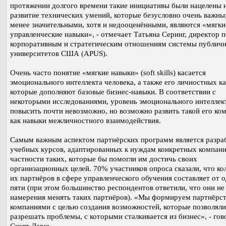
протяжении долгого времени такие инициативы были нацелены 
развитие технических умений, которые безусловно очень важны;
менее значительными, хотя и недооценёнными, являются «мягки
управленческие навыки», - отмечает Татьяна Серинг, директор п
корпоративным и стратегическим отношениям системы публич
университетов США (APUS).
Очень часто понятие «мягкие навыки» (soft skills) касается
эмоционального интеллекта человека, а также его личностных ка
которые дополняют базовые бизнес-навыки. В соответствии с
некоторыми исследованиями, уровень эмоционального интеллек
повысить почти невозможно, но возможно развить такой его ко
как навыки межличностного взаимодействия.
Самым важным аспектом партнёрских программ является разра
учебных курсов, адаптированных к нуждам конкретных компани
частности таких, которые бы помогли им достичь своих
организационных целей. 70% участников опроса сказали, что ко
их партнёров в сфере управленческого обучения составляет от 
пяти (при этом большинство респондентов ответили, что они н
намерения менять таких партнёров). «Мы формируем партнёрст
компаниями с целью создания возможностей, которые позволял
разрешать проблемы, с которыми сталкивается из бизнес», - гов
Скотт Дерю.