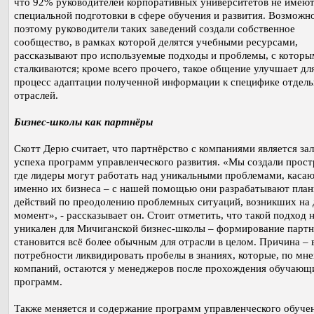
что 92% руководителей корпоративных университетов не имею
специальной подготовки в сфере обучения и развития. Возможн
поэтому руководители таких заведений создали собственное
сообщество, в рамках которой делятся учебными ресурсами,
рассказывают про используемые подходы и проблемы, с котор
сталкиваются; кроме всего прочего, такое общение улучшает дл
процесс адаптации полученной информации к специфике отдел
отраслей.
Бизнес-школы как партнёры
Скотт Дерю считает, что партнёрство с компаниями является за
успеха программ управленческого развития. «Мы создали прост
где лидеры могут работать над уникальными проблемами, кас
именно их бизнеса – с нашей помощью они разрабатывают пла
действий по преодолению проблемных ситуаций, возникших на
момент», - рассказывает он. Стоит отметить, что такой подход 
уникален для Мичиганской бизнес-школы – формирование партн
становится всё более обычным для отрасли в целом. Причина – 
потребности ликвидировать пробелы в знаниях, которые, по мн
компаний, остаются у менеджеров после прохождения обучающ
программ.
Также меняется и содержание программ управленческого обуче