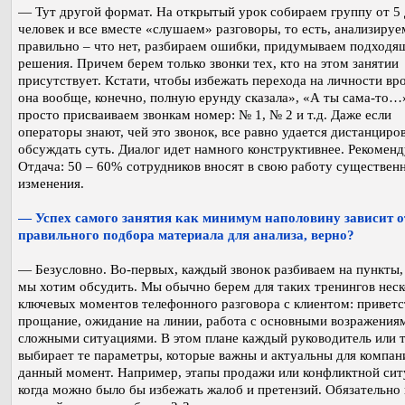
— Тут другой формат. На открытый урок собираем группу от 5 
человек и все вместе «слушаем» разговоры, то есть, анализируе
правильно – что нет, разбираем ошибки, придумываем подходя
решения. Причем берем только звонки тех, кто на этом занятии
присутствует. Кстати, чтобы избежать перехода на личности вро
она вообще, конечно, полную ерунду сказала», «А ты сама-то…
просто присваиваем звонкам номер: № 1, № 2 и т.д. Даже если
операторы знают, чей это звонок, все равно удается дистанциро
обсуждать суть. Диалог идет намного конструктивнее. Рекомен
Отдача: 50 – 60% сотрудников вносят в свою работу существен
изменения.
— Успех самого занятия как минимум наполовину зависит о
правильного подбора материала для анализа, верно?
— Безусловно. Во-первых, каждый звонок разбиваем на пункты,
мы хотим обсудить. Мы обычно берем для таких тренингов неск
ключевых моментов телефонного разговора с клиентом: приветс
прощание, ожидание на линии, работа с основными возражениям
сложными ситуациями. В этом плане каждый руководитель или 
выбирает те параметры, которые важны и актуальны для компан
данный момент. Например, этапы продажи или конфликтной сит
когда можно было бы избежать жалоб и претензий. Обязательно 