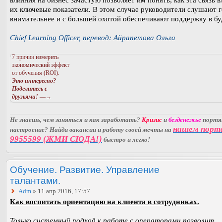
их ключевые показатели. В этом случае руководители слушают 
внимательнее и с большей охотой обеспечивают поддержку в б
Chief Learning Officer, перевод: Айрапетова Ольга
7 причин измерить
экономический эффект
от обучения (ROI).
Это интересно?
Поделитесь с
друзьями!
—→
Не знаешь, чем заняться и как заработать?
Кризис
и
безденежье
порт
нашем порт
настроение? Найди вакансии и работу своей мечты на
9955599 (ЖМИ СЮДА!)
быстро и легко!
Обучение. Развитие. Управление
талантами.
Adm
» 11 апр 2016, 17:57
Как воспитать ориентацию на клиента в сотрудниках.
Только системный подход к работе с операторами позволит