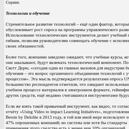
Серинг.
Технологии и обучение
Стремительное развитие технологий – ещё один фактор, которы
обусловливает рост спроса на программы управленческого разви
Использование технологических инструментов делает учебный 
гибким, позволяя руководителям совмещать обучение с исполн
своих обязанностей.
Более того, компании заведомо ожидают, что учебные курсы, к
они заказывают, будут включать технологический компонент. По
Скотт Дерю, «сегодня один из главных вызовов для индустрии б
обучения – это вопрос органичного объединения технологий с 
процессом». Эта мысль подтверждается результатами опроса 
большинство респондентов отметили, что ожидают использован
учебном процессе материалов в электронном формате, геймифи
других средств, ещё недавно считавшихся инструментами буду
Если же взять такой привычный инструмент, как видео, то согла
отчёту «Using Video to impact Learning Initiatives», подготовлен
Bersin by Delolite в 2013 году, в той или иной мере используют е
47% опрошенных компаний; но система или хотя бы стандарты
применения этого средства есть у менее чем 10% организаций.