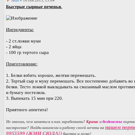
Adm
» 10 сен 2015, 15:04
Быстрые сырные печенья.
Ингредиенты:
- 2 ст.ложки муки
- 2 яйца
- 100 гр тертого сыра
Приготовление:
1. Белки взбить хорошо, желтки перемешать.
2. Тертый сыр и муку перемешать. Все постепенно добавить во
белки. Тесто ложкой выкладывать на смазанный маслом противе
и бумагу постелила.
3. Выпекать 15 мин при 220.
Приятного аппетита!
Не знаешь, чем заняться и как заработать?
Кризис
и
безденежье
порт
нашем порт
настроение? Найди вакансии и работу своей мечты на
9955599 (ЖМИ СЮДА!)
быстро и легко!