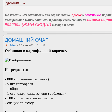
друзьями!
—→
Не знаешь, чем заняться и как заработать?
Кризис
и
безденежье
порт
нашем порт
настроение? Найди вакансии и работу своей мечты на
9955599 (ЖМИ СЮДА!)
быстро и легко!
ДОМАШНИЙ ОЧАГ.
Adm
» 14 сен 2015, 14:58
Отбивная в картофельной корочке.
Ингредиенты:
- 800 гр свинины (корейка)
- 5 шт картофеля
- 1 яйцо
- 1 столовая ложка зелени (рубленая)
- 100 гр растительного масла
- специи по вкусу