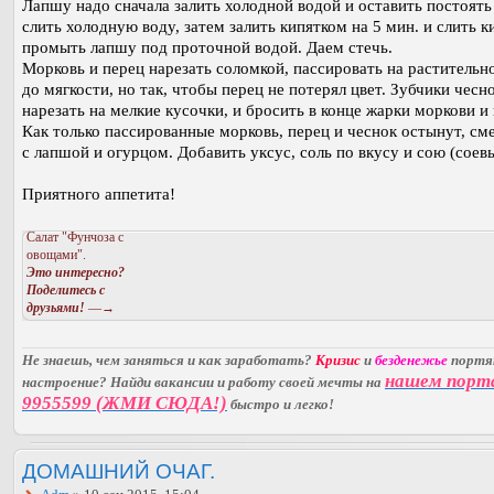
Лапшу надо сначала залить холодной водой и оставить постоять 
слить холодную воду, затем залить кипятком на 5 мин. и слить к
промыть лапшу под проточной водой. Даем стечь.
Морковь и перец нарезать соломкой, пассировать на растительн
до мягкости, но так, чтобы перец не потерял цвет. Зубчики чесн
нарезать на мелкие кусочки, и бросить в конце жарки моркови и 
Как только пассированные морковь, перец и чеснок остынут, см
с лапшой и огурцом. Добавить уксус, соль по вкусу и сою (соевы
Приятного аппетита!
Салат "Фунчоза с
овощами".
Это интересно?
Поделитесь с
друзьями!
—→
Не знаешь, чем заняться и как заработать?
Кризис
и
безденежье
порт
нашем порт
настроение? Найди вакансии и работу своей мечты на
9955599 (ЖМИ СЮДА!)
быстро и легко!
ДОМАШНИЙ ОЧАГ.