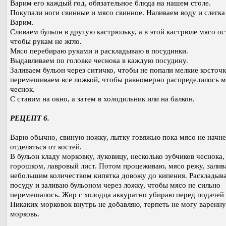
Варим его каждый год, обязательное блюда на нашем столе.
Покупали ноги свинные и мясо свинное. Наливаем воду и слегка
Варим.
Сливаем бульон в другую кастрюльку, а в этой кастрюле мясо о
чтобы рукам не жгло.
Мясо перебираю руками и раскладываю в посудинки.
Выдавливаем по головке чеснока в каждую посудину.
Заливаем бульон через ситичко, чтобы не попали мелкие косточк
перемешиваем все ложкой, чтобы равномерно распределилось м
чеснок.
С ставим на окно, а затем в холодильник или на балкон.
РЕЦЕПТ 6.
Варю обычно, свиную ножку, лытку говяжью пока мясо не начне
отделяться от костей.
В бульон кладу морковку, луковицу, несколько зубчиков чеснока,
горошком, лавровый лист. Потом процеживаю, мясо режу, зали
небольшим количеством кипятка довожу до кипения. Раскладыв
посуду и заливаю бульоном через ложку, чтобы мясо не сильно
перемешалось. Жир с холодца аккуратно убираю перед подачей 
Никаких морковок внутрь не добавляю, терпеть не могу варенн
морковь.