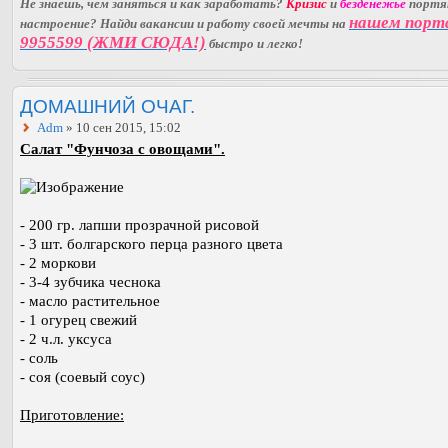
Не знаешь, чем заняться и как заработать?
Кризис
и
безденежье
порт
нашем порт
настроение? Найди вакансии и работу своей мечты на
9955599 (ЖМИ СЮДА!)
быстро и легко!
ДОМАШНИЙ ОЧАГ.
Adm
» 10 сен 2015, 15:02
Салат "Фунчоза с овощами".
- 200 гр. лапши прозрачной рисовой
- 3 шт. болгарского перца разного цвета
- 2 моркови
- 3-4 зубчика чеснока
- масло растительное
- 1 огурец свежий
- 2 ч.л. уксуса
- соль
- соя (соевый соус)
Приготовление: