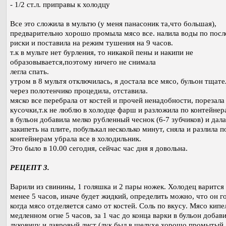
- 1/2 ст.л. приправы к холодцу
Все это сложила в мультю (у меня панасоник та,что большая),
предварительно хорошо промыла мясо все. налила воды по посл
риски и поставила на режим тушения на 9 часов.
т.к в мульте нет бурления, то никакой пены и накипи не
образовывается,поэтому ничего не снимала
легла спать.
утром в 8 мультя отключилась, я достала все мясо, бульон тщат
через полотенчико процедила, отставила.
мяско все перебрала от костей и прочей ненадобности, порезала
кусочки,т.к не люблю в холодце фарш и разложила по контейнер
в бульон добавила мелко рубленный чеснок (6-7 зубчиков) и дал
закипеть на плите, побулькал несколько минут, сняла и разлила п
контейнерам убрала все в холодильник.
Это было в 10.00 сегодня, сейчас час дня я довольна.
РЕЦЕПТ 3.
Варили из свинины, 1 голяшка и 2 пары ножек. Холодец варится
менее 5 часов, иначе будет жидкий, определить можно, что он г
когда мясо отделяется само от костей. Соль по вкусу. Мясо кипе
медленном огне 5 часов, за 1 час до конца варки в бульон добав
луковицу и лавровый лист (лук был в шелухе хорошо промытый,