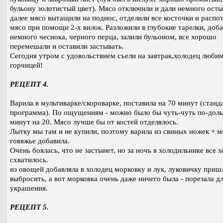
бульону золотистый цвет). Мясо отключили и дали немного осты
далее мясо вытащили на поднос, отделили все косточки и расп
мясо при помощи 2-х вилок. Разложили в глубокие тарелки, доб
немного чеснока, черного перца, залили бульоном, все хорошо
перемешали и оставили застывать.
Сегодня утром с удовольствием съели на завтрак,холодец любим
горчицей!
РЕЦЕПТ 4.
Варила в мультиварке/скороварке, поставила на 70 минут (станд
программа). По ощущениям - можно было бы чуть-чуть по-дол
минут на 20. Мясо лучше бы от костей отделялось.
Лытку мы там и не купили, поэтому варила из свиных ножек + м
говяжье добавила.
Очень боялась, что не застынет, но за ночь в холодильнике все 
схватилось.
из овощей добавляла в холодец морковку и лук, луковичку приш
выбросить, а вот морковка очень даже ничего была - порезала д
украшения.
РЕЦЕПТ 5.