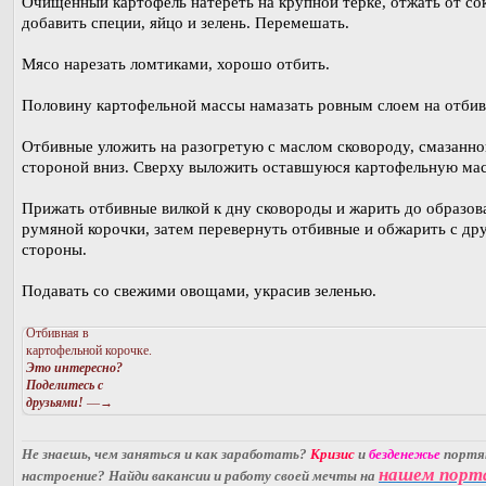
Очищенный картофель натереть на крупной терке, отжать от сок
добавить специи, яйцо и зелень. Перемешать.
Мясо нарезать ломтиками, хорошо отбить.
Половину картофельной массы намазать ровным слоем на отбив
Отбивные уложить на разогретую с маслом сковороду, смазанно
стороной вниз. Сверху выложить оставшуюся картофельную мас
Прижать отбивные вилкой к дну сковороды и жарить до образов
румяной корочки, затем перевернуть отбивные и обжарить с др
стороны.
Подавать со свежими овощами, украсив зеленью.
Отбивная в
картофельной корочке.
Это интересно?
Поделитесь с
друзьями!
—→
Не знаешь, чем заняться и как заработать?
Кризис
и
безденежье
порт
нашем порт
настроение? Найди вакансии и работу своей мечты на