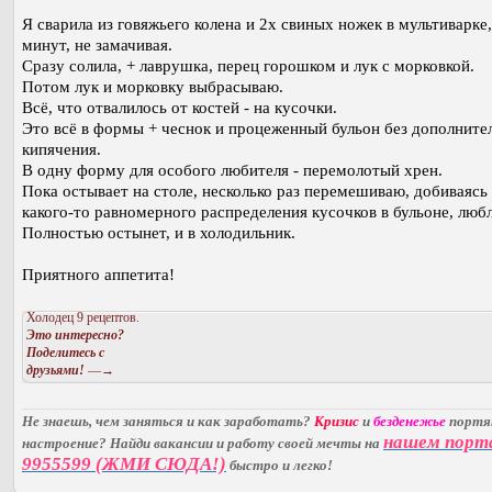
Я сварила из говяжьего колена и 2х свиных ножек в мультиварке,
минут, не замачивая.
Сразу солила, + лаврушка, перец горошком и лук с морковкой.
Потом лук и морковку выбрасываю.
Всё, что отвалилось от костей - на кусочки.
Это всё в формы + чеснок и процеженный бульон без дополните
кипячения.
В одну форму для особого любителя - перемолотый хрен.
Пока остывает на столе, несколько раз перемешиваю, добиваясь
какого-то равномерного распределения кусочков в бульоне, любл
Полностью остынет, и в холодильник.
Приятного аппетита!
Холодец 9 рецептов.
Это интересно?
Поделитесь с
друзьями!
—→
Не знаешь, чем заняться и как заработать?
Кризис
и
безденежье
порт
нашем порт
настроение? Найди вакансии и работу своей мечты на
9955599 (ЖМИ СЮДА!)
быстро и легко!