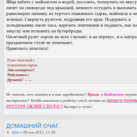
Яйца взбить с майонезом и водой, посолить, поперчить по вкусу
омлет на сковороде под крышкой, немного остудить и выложить
равномерно начинку из тертого плавленого сырка, майонеза и че
зеленью. Свернуть рулетом, подравняв его края. Подержать в
холодильнике около часа, нарезать ломтиками и подавать, как 
закуску или положить на бутерброды.
Омлетный рулет хорош во всех случаях: и на перекус, и к завтра
праздничном столе не помешает.
Приятного аппетита!
Рулет омлетный с
плавленным сыром.
Это интересно?
Поделитесь с
друзьями!
—→
Не знаешь, чем заняться и как заработать?
Кризис
и
безденежье
порт
нашем порт
настроение? Найди вакансии и работу своей мечты на
9955599 (ЖМИ СЮДА!)
быстро и легко!
ДОМАШНИЙ ОЧАГ.
Adm
» 09 сен 2015, 13:28