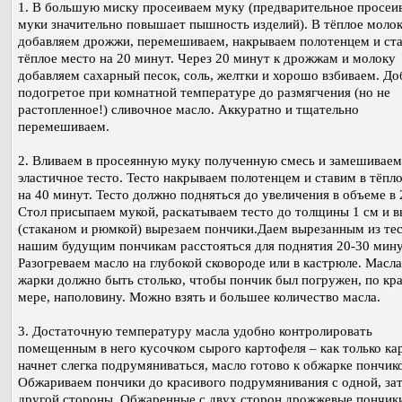
1. В большую миску просеиваем муку (предварительное просеи
муки значительно повышает пышность изделий). В тёплое моло
добавляем дрожжи, перемешиваем, накрываем полотенцем и ст
тёплое место на 20 минут. Через 20 минут к дрожжам и молоку
добавляем сахарный песок, соль, желтки и хорошо взбиваем. Д
подогретое при комнатной температуре до размягчения (но не
растопленное!) сливочное масло. Аккуратно и тщательно
перемешиваем.
2. Вливаем в просеянную муку полученную смесь и замешиваем
эластичное тесто. Тесто накрываем полотенцем и ставим в тёпл
на 40 минут. Тесто должно подняться до увеличения в объеме в 2
Стол присыпаем мукой, раскатываем тесто до толщины 1 см и 
(стаканом и рюмкой) вырезаем пончики.Даем вырезанным из те
нашим будущим пончикам расстояться для поднятия 20-30 мину
Разогреваем масло на глубокой сковороде или в кастрюле. Масла
жарки должно быть столько, чтобы пончик был погружен, по кр
мере, наполовину. Можно взять и большее количество масла.
3. Достаточную температуру масла удобно контролировать
помещенным в него кусочком сырого картофеля – как только ка
начнет слегка подрумяниваться, масло готово к обжарке пончико
Обжариваем пончики до красивого подрумянивания с одной, зат
другой стороны. Обжаренные с двух сторон дрожжевые пончик