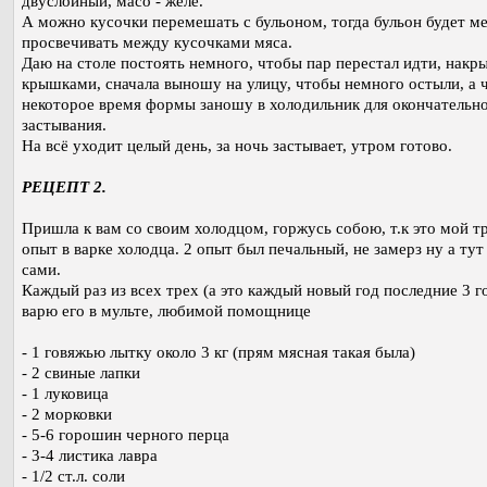
двуслойный, масо - желе.
А можно кусочки перемешать с бульоном, тогда бульон будет м
просвечивать между кусочками мяса.
Даю на столе постоять немного, чтобы пар перестал идти, накр
крышками, сначала выношу на улицу, чтобы немного остыли, а 
некоторое время формы заношу в холодильник для окончательн
застывания.
На всё уходит целый день, за ночь застывает, утром готово.
РЕЦЕПТ 2.
Пришла к вам со своим холодцом, горжусь собою, т.к это мой т
опыт в варке холодца. 2 опыт был печальный, не замерз ну а тут
сами.
Каждый раз из всех трех (а это каждый новый год последние 3 го
варю его в мульте, любимой помощнице
- 1 говяжью лытку около 3 кг (прям мясная такая была)
- 2 свиные лапки
- 1 луковица
- 2 морковки
- 5-6 горошин черного перца
- 3-4 листика лавра
- 1/2 ст.л. соли