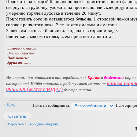
Положить на каждый блинчик по ложке приготовленного фарша,
свернуть в трубочку, уложить на противень или сковороду и зап
умеренно горячей духовке в течение 20 минут.
Приготовить соус из оставшегося бульона, 1 столовой ложки мук
головок репчатого лука, 2 ст. ложек смальца и сметаны.
Залить им готовые блинчики. Подавать в горячем виде.
Блинчики с мясом готовы, всем приятного аппетита!
Блинчики с мясом.
Это интересно?
Поделитесь с
друзьями!
—→
Не знаешь, чем заняться и как заработать?
Кризис
и
безденежье
порт
нашем порт
настроение? Найди вакансии и работу своей мечты на
9955599 (ЖМИ СЮДА!)
быстро и легко!
Пред.
Показать сообщения за:
Поле сортир
Ответить
Вернуться в Свободное общение
П