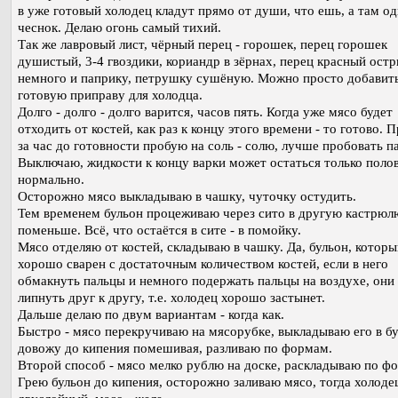
в уже готовый холодец кладут прямо от души, что ешь, а там о
чеснок. Делаю огонь самый тихий.
Так же лавровый лист, чёрный перец - горошек, перец горошек
душистый, 3-4 гвоздики, кориандр в зёрнах, перец красный ост
немного и паприку, петрушку сушёную. Можно просто добавит
готовую приправу для холодца.
Долго - долго - долго варится, часов пять. Когда уже мясо будет
отходить от костей, как раз к концу этого времени - то готово.
за час до готовности пробую на соль - солю, лучше пробовать па
Выключаю, жидкости к концу варки может остаться только полов
нормально.
Осторожно мясо выкладываю в чашку, чуточку остудить.
Тем временем бульон процеживаю через сито в другую кастрюл
поменьше. Всё, что остаётся в сите - в помойку.
Мясо отделяю от костей, складываю в чашку. Да, бульон, которы
хорошо сварен с достаточным количеством костей, если в него
обмакнуть пальцы и немного подержать пальцы на воздухе, они
липнуть друг к другу, т.е. холодец хорошо застынет.
Дальше делаю по двум вариантам - когда как.
Быстро - мясо перекручиваю на мясорубке, выкладываю его в бу
довожу до кипения помешивая, разливаю по формам.
Второй способ - мясо мелко рублю на доске, раскладываю по ф
Грею бульон до кипения, осторожно заливаю мясо, тогда холоде