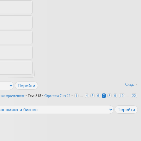
След.
 как прочтённые
• Тем: 845 •
Страница
7
из
22
•
1
...
4
5
6
7
8
9
10
...
22