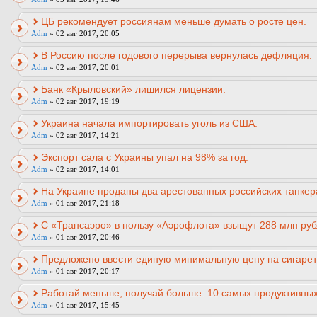
ЦБ рекомендует россиянам меньше думать о росте цен.
Adm
» 02 авг 2017, 20:05
В Россию после годового перерыва вернулась дефляция.
Adm
» 02 авг 2017, 20:01
Банк «Крыловский» лишился лицензии.
Adm
» 02 авг 2017, 19:19
Украина начала импортировать уголь из США‍.
Adm
» 02 авг 2017, 14:21
Экспорт сала с Украины упал на 98% за год.
Adm
» 02 авг 2017, 14:01
На Украине проданы два арестованных российских танкер
Adm
» 01 авг 2017, 21:18
С «Трансаэро» в пользу «Аэрофлота» взыщут 288 млн руб
Adm
» 01 авг 2017, 20:46
Предложено ввести единую минимальную цену на сигарет
Adm
» 01 авг 2017, 20:17
Работай меньше, получай больше: 10 самых продуктивных
Adm
» 01 авг 2017, 15:45