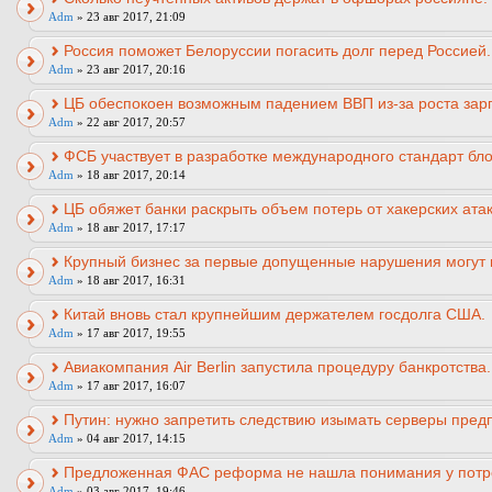
Adm
» 23 авг 2017, 21:09
Россия поможет Белоруссии погасить долг перед Россией.
Adm
» 23 авг 2017, 20:16
ЦБ обеспокоен возможным падением ВВП из-за роста зарп
Adm
» 22 авг 2017, 20:57
ФСБ участвует в разработке международного стандарт бл
Adm
» 18 авг 2017, 20:14
ЦБ обяжет банки раскрыть объем потерь от хакерских атак
Adm
» 18 авг 2017, 17:17
Крупный бизнес за первые допущенные нарушения могут 
Adm
» 18 авг 2017, 16:31
Китай вновь стал крупнейшим держателем госдолга США.
Adm
» 17 авг 2017, 19:55
Авиакомпания Air Berlin запустила процедуру банкротства.
Adm
» 17 авг 2017, 16:07
Путин: нужно запретить следствию изымать серверы пред
Adm
» 04 авг 2017, 14:15
Предложенная ФАС реформа не нашла понимания у потр
Adm
» 03 авг 2017, 19:46