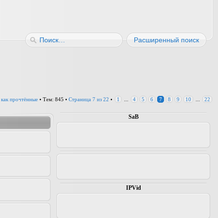
Расширенный поиск
 как прочтённые
• Тем: 845 •
Страница
7
из
22
•
1
...
4
5
6
7
8
9
10
...
22
SaB
IPVid