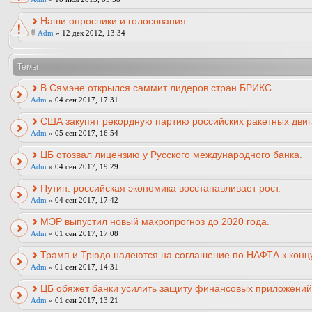
Наши опросники и голосования.
Adm
» 12 дек 2012, 13:34
Темы
В Сямэне открылся саммит лидеров стран БРИКС.
Adm
» 04 сен 2017, 17:31
США закупят рекордную партию российских ракетных двиг
Adm
» 05 сен 2017, 16:54
ЦБ отозвал лицензию у Русского международного банка.
Adm
» 04 сен 2017, 19:29
Путин: российская экономика восстанавливает рост.
Adm
» 04 сен 2017, 17:42
МЭР выпустил новый макропрогноз до 2020 года.
Adm
» 01 сен 2017, 17:08
Трамп и Трюдо надеются на соглашение по НАФТА к концу
Adm
» 01 сен 2017, 14:31
ЦБ обяжет банки усилить защиту финансовых приложений
Adm
» 01 сен 2017, 13:21