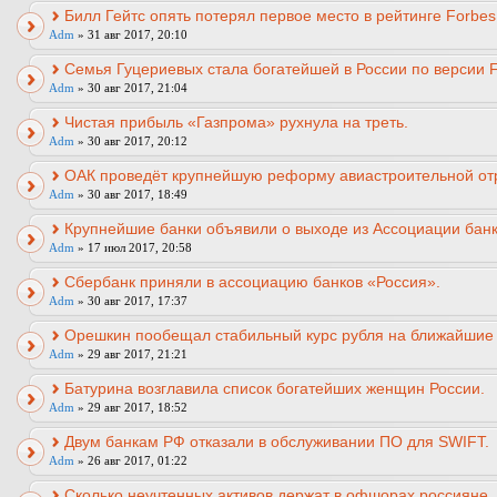
Билл Гейтс опять потерял первое место в рейтинге Forbes
Adm
» 31 авг 2017, 20:10
Семья Гуцериевых стала богатейшей в России по версии F
Adm
» 30 авг 2017, 21:04
Чистая прибыль «Газпрома» рухнула на треть.
Adm
» 30 авг 2017, 20:12
ОАК проведёт крупнейшую реформу авиастроительной от
Adm
» 30 авг 2017, 18:49
Крупнейшие банки объявили о выходе из Ассоциации банк
Adm
» 17 июл 2017, 20:58
Сбербанк приняли в ассоциацию банков «Россия».
Adm
» 30 авг 2017, 17:37
Орешкин пообещал стабильный курс рубля на ближайшие
Adm
» 29 авг 2017, 21:21
Батурина возглавила список богатейших женщин России.
Adm
» 29 авг 2017, 18:52
Двум банкам РФ отказали в обслуживании ПО для SWIFT.
Adm
» 26 авг 2017, 01:22
Сколько неучтенных активов держат в офшорах россияне.