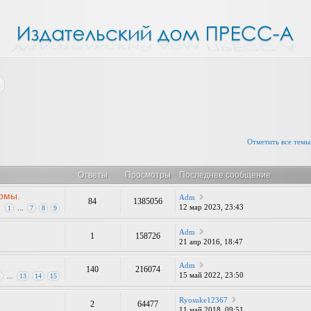
Отметить все темы
Ответы
Просмотры
Последнее сообщение
рмы.
Adm
84
1385056
12 мар 2023, 23:43
1
...
7
8
9
Adm
1
158726
21 апр 2016, 18:47
Adm
140
216074
15 май 2022, 23:50
1
...
13
14
15
Ryosuke12367
2
64477
11 май 2018, 09:51