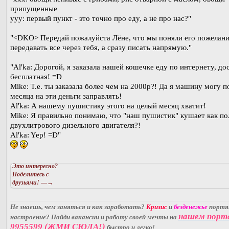
припущенные
yyy: первый пункт - это точно про еду, а не про нас?"
"<DKO> Передай пожалуйста Лёне, что мы поняли его пожелани
передавать все через тебя, а сразу писать напрямую."
"Al'ka: Дорогой, я заказала нашей кошечке еду по интернету, до
бесплатная! =D
Mike: Т.е. ты заказала более чем на 2000р?! Да я машину могу п
месяца на эти деньги заправлять!
Al'ka: А нашему пушистику этого на целый месяц хватит!
Mike: Я правильно понимаю, что "наш пушистик" кушает как по
двухлитрового дизельного двигателя?!
Al'ka: Yep! =D"
Это интересно?
Поделитесь с
друзьями!
—→
Не знаешь, чем заняться и как заработать?
Кризис
и
безденежье
порт
нашем порт
настроение? Найди вакансии и работу своей мечты на
9955599 (ЖМИ СЮДА!)
быстро и легко!