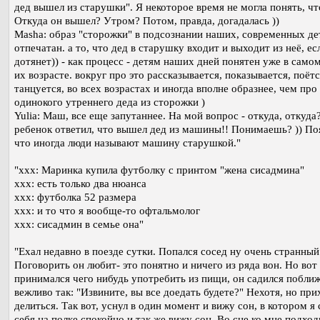
дед вышел из старушки". Я некоторое время не могла понять, чт
Откуда он вышел? Утром? Потом, правда, догадалась ))
Masha: образ "сторожки" в подсознании наших, современных дет
отпечатан. а то, что дед в старушку входит и выходит из неё, ес
дотянет)) - как процесс - детям наших дней понятен уже в само
их возрасте. вокруг про это рассказывается, показывается, поётс
танцуется, во всех возрастах и иногда вполне образнее, чем про
одинокого утреннего деда из сторожки )
Yulia: Маш, все еще запутаннее. На мой вопрос - откуда, откуда
ребенок ответил, что вышел дед из машины!! Понимаешь? )) По
что иногда люди называют машину старушкой."
"xxx: Маринка купила футболку с принтом "жена сисадмина"
xxx: есть только два нюанса
xxx: футболка 52 размера
xxx: и то что я вообще-то офтальмолог
xxx: сисадмин в семье она"
"Ехал недавно в поезде сутки. Попался сосед ну очень странный
Поговорить он любит- это понятно и ничего из ряда вон. Но вот 
принимался чего нибудь употребить из пищи, он садился поближ
вежливо так: "Извините, вы все доедать будете?" Нехотя, но пр
делиться. Так вот, уснул в один момент и вижу сон, в котором я
себя на полке спокойно и так же вижу сон. Во сне ко мне подхо