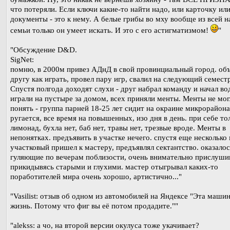
что потеряли. Если ключи какие-то найти надо, или карточку ил
документы - это к нему. А белые грибы во мху вообще из всей 
семьи только он умеет искать. И это с его астигматизмом!
"
"Обсуждение D&D.
SigNet:
помню, в 2000м привез АДнД в свой провинциальный город. об
другу как играть, провел пару игр, свалил на следующий семест
Спустя полгода доходят слухи - друг набрал команду и начал во
играли на пустыре за домом, всех приняли менты. Менты не мог
понять - группа парней 18-25 лет сидит на окраине микрорайона,
ругается, все время на повышенных, изо дня в день. при себе то
лимонад, бухла нет, баб нет, травы нет, трезвые вроде. Менты в
непонятках. предъявить в участке нечего. спустя еще несколько
участковый пришел к мастеру, предъявлял сектантство. оказалос
гуляющие по вечерам поблизости, очень внимательно прислуши
прикидывясь старыми и глухими. мастер отыгрывал каких-то
поработителей мира очень хорошо, артистично..."
"Vasilist: отзыв об одном из автомобилей на Яндексе "Эта маши
жизнь. Потому что фиг вы её потом продадите.""
"alekss: а чо, на второй версии окулуса тоже укачивает?