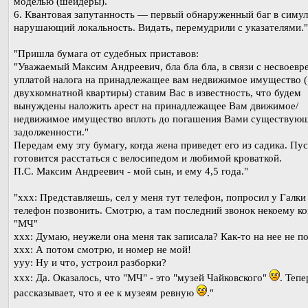
моделью (шейдеры).
6. Квантовая запутанность — первый обнаруженный баг в симул
нарушающий локальность. Видать, перемудрили с указателями."
"Пришла бумага от судебных приставов:
"Уважаемый Максим Андреевич, бла бла бла, в связи с несвоев
уплатой налога на принадлежащее вам недвижимое имущество (
двухкомнатной квартиры) ставим Вас в известность, что будем
вынуждены наложить арест на принадлежащее Вам движимое/
недвижимое имущество вплоть до погашения Вами существую
задолженности."
Передам ему эту бумагу, когда жена приведет его из садика. Пу
готовится расстаться с велосипедом и любимой кроваткой.
П.С. Максим Андреевич - мой сын, и ему 4,5 года."
"xxx: Представляешь, сел у меня тут телефон, попросил у Галки
телефон позвонить. Смотрю, а там последний звонок некоему к
"МЧ"
xxx: Думаю, неужели она меня так записала? Как-то на нее не п
xxx: А потом смотрю, и номер не мой!
ууу: Ну и что, устроил разборки?
xxx: Да. Оказалось, что "МЧ" - это "музей Чайковского"
. Тепе
рассказывает, что я ее к музеям ревную
."