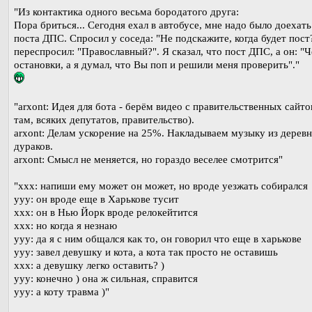
"Из контактика одного весьма бородатого друга:
Пора бриться... Сегодня ехал в автобусе, мне надо было доехать
поста ДПС. Спросил у соседа: "Не подскажите, когда будет пост?
переспросил: "Православный?". Я сказал, что пост ДПС, а он: "Ч
остановки, а я думал, что Вы поп и решили меня проверить"."
"arxont: Идея для бота - берём видео с правительственных сайто
там, всяких депутатов, правительство).
arxont: Делам ускорение на 25%. Накладываем музыку из дерев
дураков.
arxont: Смысл не меняется, но гораздо веселее смотрится"
"xxx: напиши ему может он может, но вроде уезжать собирался
ууу: он вроде еще в Харькове тусит
ххх: он в Нью Йорк вроде релокейтится
ххх: но когда я незнаю
ууу: да я с ним общался как то, он говорил что еще в харькове
ууу: завел девушку и кота, а кота так просто не оставишь
ххх: а девушку легко оставить? )
ууу: конечно ) она ж сильная, справится
ууу: а коту травма )"