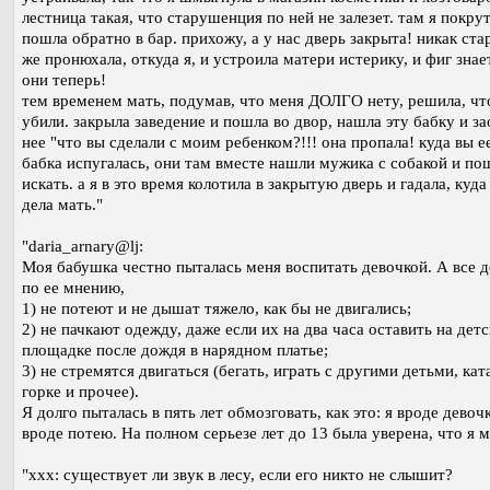
лестница такая, что старушенция по ней не залезет. там я покру
пошла обратно в бар. прихожу, а у нас дверь закрыта! никак ста
же пронюхала, откуда я, и устроила матери истерику, и фиг знает
они теперь!
тем временем мать, подумав, что меня ДОЛГО нету, решила, чт
убили. закрыла заведение и пошла во двор, нашла эту бабку и за
нее "что вы сделали с моим ребенком?!!! она пропала! куда вы е
бабка испугалась, они там вместе нашли мужика с собакой и по
искать. а я в это время колотила в закрытую дверь и гадала, куда
дела мать."
"daria_arnary@lj:
Моя бабушка честно пыталась меня воспитать девочкой. А все д
по ее мнению,
1) не потеют и не дышат тяжело, как бы не двигались;
2) не пачкают одежду, даже если их на два часа оставить на дет
площадке после дождя в нарядном платье;
3) не стремятся двигаться (бегать, играть с другими детьми, кат
горке и прочее).
Я долго пыталась в пять лет обмозговать, как это: я вроде девочк
вроде потею. На полном серьезе лет до 13 была уверена, что я м
"ххх: существует ли звук в лесу, если его никто не слышит?