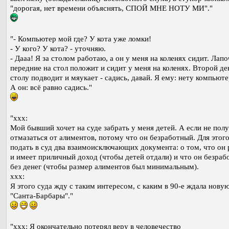
"дорогая, нет времени объяснять, СПОЙ МНЕ НОТУ МИ"."
"- Компьютер мой где? У кота уже ломки!
- У кого? У кота? - уточняю.
- Дааа! Я за столом работаю, а он у меня на коленях сидит. Лап
передние на стол положит и сидит у меня на коленях. Второй де
столу подводит и мяукает - садись, давай. Я ему: нету компьюте
А он: всё равно садись."
"xxx:
Мой бывший хочет на суде забрать у меня детей. А если не полу
отмазаться от алиментов, потому что он безработный. Для этог
подать в суд два взаимоисключающих документа: о том, что он 
и имеет приличный доход (чтобы детей отдали) и что он безраб
без денег (чтобы размер алиментов был минимальным).
xxx:
Я этого суда жду с таким интересом, с каким в 90-е ждала нову
"Санта-Барбары"."
"ххх: Я окончательно потерял веру в человечество