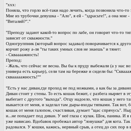
"xxx:
Поняла, что горло всё-таки надо лечить, когда позвонила что-то 
Мне из трубочки девушка - "Ало", я ей - "здрасьте!", а она мне -
"Виталий?"."
"Преподу задают какой-то вопрос по лабе, он говорит что-то ти
зависит от скважности."
Одногруппник (который вопрос задавал) поворачивается к друго
корчит рожу а-ля "ты таких умных слов не знаешь" и тянет:
- Скваааажность!
Препод:
- Жаль, что сейчас не весна. Вы бы к пруду выбежали (а у нас во
универа есть карьер), сели там на бережке и сидели бы: "Сквааа
сквааааажность!""
"Есть у нас диван,где проход не под ножками, а как бы за диван
Диван стоит у стены. То есть кошак бежит, с разбега ныряет в э
выбегает с другого "выхода". Отцу надоело, что кошак у него т
ныкается от меня, и заделал там дыры-входы тяпками. Так вот, 
кошак от меня галопом, счастливая, думает "щас спрячусь". Ны
и...не попадает под диван. У неё глаза с кулак. Шок, паника. И я
уже нависаю. Вдобавок пробежал автор "ловушки" для кота. Так
радовался. У кошки, кажись, нервный срыв, а отец до сих пор в 