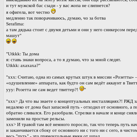
и тут мужской бас сзади - у вас жопа не слипнется?
я офигела, вот честно
медленно так поворачиваюсь, думаю, чо за ботва
Serafima:
а там дядька стоит с двумя детьми и они у него сникерсом пере
машут"
"Utkkk: Ты дома
я: ставь знаки вопроса, а то я думаю, что за мной следят.
Utkkk: ахахаха?"
"xxx: Считаю, одна из самых крутых штук в миссии «Розетты» 
«одушевление» аппарата, как будто он сам ведёт аккаунт в Твит
yyy: Розетта не сам ведет твиттер?!
"
"xxx> Да что вы знаете о концептуальных инсталляциях?! РЖД з
недалеко от дома был запасной путь - отходил от основного, а 
обратно сливался. Его разобрали. Стрелки в начале и конце снял
заменили на простые рельсы.
xxx> И травой там всё немного поросло, так что теперь путь на
и заканчивается сбоку от основного ни с того ни с сего, в чисто
весь "путь" - это прямоугольные ямки от шпал.