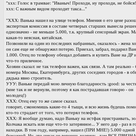
"xxx: Голос в трамвае: "Иваныч! Проходи, ну проходи, не бойся
xxx: С важным видом проходит такса..."
"ХХХ: Ванька нашел на улице телефон. Мнения о его цене разо
экспертная комиссия в составе четверых старших вынесла реше
однозначно - не меньше 5.000, т.к. крупный сенсорный экран. М
какая-то неясная, китайская.
Позвонили на один из последних набранных, оказалось - жена хо
он сам еще не обнаружил потерю. Приехал, забрал, подарил Ван
1.000. Отец по телефону обещал добавить и купить Ване на ДР 
что-то приличное.
Хозяин сказал: не так телефон важен, как связи. А там реально -
номера Москвы, Екатеринбурга, других соседних городов - в о
дядька явно строитель.
УУУ: Ваньке передай мою личную благодарность :good: за чест
(мне так и не вернули, поэтому я как пострадавшая говорю - он
молодец!)
ХХХ: Отец ему то же самое сказал.
говорит, сэкономишь какие-то 4 тыщи, и всю жизнь будешь помн
кто-то страдает от того, что потерял телефон.
ХХХ: Я вообще думаю, надо Ваньку на истфак пристраивать, зо
Колчака искать или еще что-то затерянное... У него дар - раз в г
находки. В том году, например, нашел (ПРИ МНЕ!) 5.000 одной
бумажкой. Ну, это никак не вернешь хозяину - там ВСЕ ПРИЗ