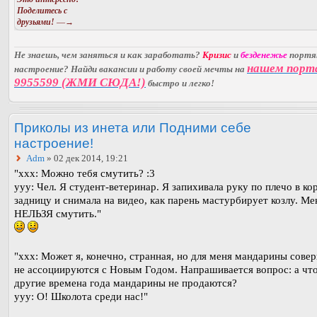
Поделитесь с
друзьями!
—→
Не знаешь, чем заняться и как заработать?
Кризис
и
безденежье
порт
нашем порт
настроение? Найди вакансии и работу своей мечты на
9955599 (ЖМИ СЮДА!)
быстро и легко!
Приколы из инета или Подними себе
настроение!
Adm
» 02 дек 2014, 19:21
"xxx: Можно тебя смутить? :3
yyy: Чел. Я студент-ветеринар. Я запихивала руку по плечо в к
задницу и снимала на видео, как парень мастурбирует козлу. Ме
НЕЛЬЗЯ смутить."
"xxx: Может я, конечно, странная, но для меня мандарины сове
не ассоциируются с Новым Годом. Напрашивается вопрос: а что
другие времена года мандарины не продаются?
yyy: О! Школота среди нас!"