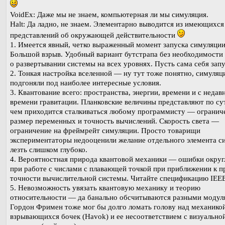
VoidEx: Даже мы не знаем, компьютерная ли мы симуляция.
Halt: Да ладно, не знаем. Элементарно выводится из имеющихся
представлений об окружающей действительности
1. Имеется явный, четко выраженный момент запуска симуляци
Большой взрыв. Удобный вариант бутстрапа без необходимости
о развертывании системы на всех уровнях. Пусть сама себя запу
2. Тонкая настройка вселенной — ну тут тоже понятно, симуля
подгоняли под наиболее интересные условия.
3. Квантование всего: пространства, энергии, времени и с недав
времени гравитации. Планковские величины представляют по сут
чем приходится сталкиваться любому программисту — огранич
размер переменных и точность вычислений. Скорость света —
ограничение на фреймрейт симуляции. Просто товарищи
экспериментаторы недооценили желание отдельного элемента с
лезть слишком глубоко.
4. Вероятностная природа квантовой механики — ошибки округ
при работе с числами с плавающей точкой при приближении к п
точности вычислительной системы. Читайте спецификацию IEEE
5. Невозможность увязать квантовую механику и теорию
относительности — да банально обсчитываются разными модул
Гордон Фримен тоже мог бы долго ломать голову над механико
взрывающихся бочек (Havok) и ее несоответствием с визуально