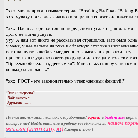
"xxx: моя подруга называет сериал "Breaking Bad" как "Baking Br
xxx: чуваку поставили диагноз и он решил сорвать деньжат на с
"xxx: Нас в лагере постоянно перед сном пугали страшилками и
долго не могла уснуть.
yyy: А нам вот никто не рассказывал страшилки, зато была одна
у меня, у неё пальцы на руке в обратную сторону выворачивалис
вот она шутить любила: медленно открывала дверь в комнату,
просовывала туда свою жуткую руку и мертвецким голосом гов
"Врееемя обееедаааа, дееевочки"! Мне эта жуткая рука потом в
кошмарах снилась..."
"ххх: ГОСТ - это законодательно утвержденный феншуй!"
Это интересно?
Поделитесь с
друзьями!
—→
Не знаешь, чем заняться и как заработать?
Кризис
и
безденежье
порт
нашем порт
настроение? Найди вакансии и работу своей мечты на
9955599 (ЖМИ СЮДА!)
быстро и легко!