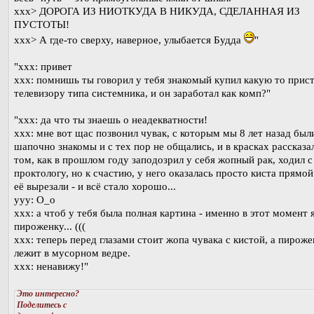
xxx> ДОРОГА ИЗ НИОТКУДА В НИКУДА, СДЕЛАННАЯ ИЗ
ПУСТОТЫ!
xxx> А где-то сверху, наверное, улыбается Будда
"
"xxx: привет
xxx: помнишь ты говорил у тебя знакомый купил какую то прист
телевизору типа системника, и он заработал как комп?"
"ххх: да что ты знаешь о неадекватности!
ххх: мне вот щас позвонил чувак, с которым мы 8 лет назад был
шапочно знакомы и с тех пор не общались, и в красках рассказа
том, как в прошлом году заподозрил у себя жопный рак, ходил с
проктологу, но к счастию, у него оказалась просто киста прямо
её вырезали - и всё стало хорошо...
ууу: О_о
ххх: а чтоб у тебя была полная картина - именно в этот момент я
пироженку... (((
ххх: теперь перед глазами стоит жопа чувака с кистой, а пироже
лежит в мусорном ведре.
ххх: ненавижу!"
Это интересно?
Поделитесь с