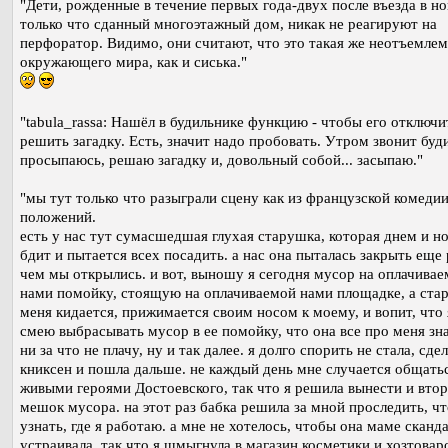
"Дети, рожденные в течение первых года-двух после въезда в но
только что сданный многоэтажный дом, никак не реагируют на
перфоратор. Видимо, они считают, что это такая же неотъемлем
окружающего мира, как и сиська."
"tabula_rassa: Нашёл в будильнике функцию - чтобы его отключи
решить загадку. Есть, значит надо пробовать. Утром звонит буд
просыпаюсь, решаю загадку и, довольный собой... засыпаю."
"мы тут только что разыграли сцену как из французской комеди
положений.
есть у нас тут сумасшедшая глухая старушка, которая днем и н
бдит и пытается всех посадить. а нас она пыталась закрыть еще
чем мы открылись. и вот, выношу я сегодня мусор на оплачива
нами помойку, стоящую на оплачиваемой нами площадке, а стар
меня кидается, прижимается своим носом к моему, и вопит, что 
смею выбрасывать мусор в ее помойку, что она все про меня зна
ни за что не плачу, ну и так далее. я долго спорить не стала, сде
книксен и пошла дальше. не каждый день мне случается общатьс
живыми героями Достоевского, так что я решила вынести и вто
мешок мусора. на этот раз бабка решила за мной проследить, ч
узнать, где я работаю. а мне не хотелось, чтобы она маме сканд
устраивала, так что я шмыгнула в магазин косметики и хозтовар