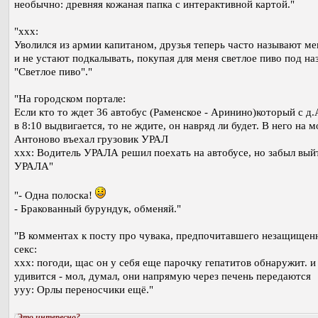
необычно: древняя кожаная папка с интерактивной картой."
"xxx:
Уволился из армии капитаном, друзья теперь часто называют ме
и не устают подкалывать, покупая для меня светлое пиво под на
"Светлое пиво"."
"На городском портале:
Если кто то ждет 36 автобус (Раменское - Аринино)который с д
в 8:10 выдвигается, то не ждите, он навряд ли будет. В него на м
Антоново въехал грузовик УРАЛ
xxx: Водитель УРАЛА решил поехать на автобусе, но забыл вый
УРАЛА"
"- Одна полоска!
- Бракованный бурундук, обменяй."
"В комментах к посту про чувака, предпочитавшего незащищен
секс:
xxx: погоди, щас он у себя еще парочку гепатитов обнаружит. и
удивится - мол, думал, они напрямую через печень передаются
yyy: Орлы переносчики ещё."
Это интересно?