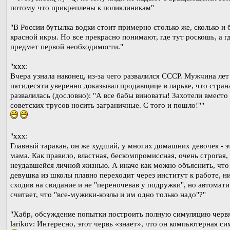
потому что прикреплены к поликлиникам"
"В России бутылка водки стоит примерно столько же, сколько и 
красной икры. Но все прекрасно понимают, где тут роскошь, а г
предмет первой необходимости."
"xxx:
Вчера узнала наконец, из-за чего развалился СССР. Мужчина лет
пятидесяти уверенно доказывал продавщице в ларьке, что стран
развалилась (дословно): "А все бабы виноваты! Захотели вместо
советских трусов носить заграничные. С того и пошло!""
"xxx:
Главный таракан, он же худший, у многих домашних девочек - э
мама. Как правило, властная, бескомпромиссная, очень строгая,
неудавшейся личной жизнью. А иначе как можно объяснить, что
девушка из школы плавно переходит через институт к работе, ни
сходив на свидание и не "переночевав у подружки", но автомат
считает, что "все-мужики-козлы и им одно только надо"?"
"Хабр, обсуждение попытки построить полную симуляцию черв
larikov: Интересно, этот червь «знает», что он компьютерная с