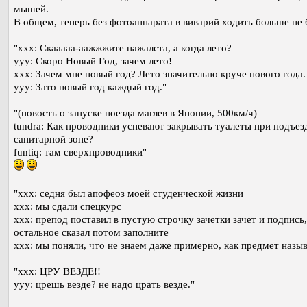
мышей.
В общем, теперь без фотоаппарата в виварий ходить больше не 
"xxx: Скааааа-аажжжите пажалста, а когда лето?
yyy: Скоро Новый Год, зачем лето!
xxx: Зачем мне новый год? Лето значительно круче нового года.
yyy: Зато новый год каждый год."
"(новость о запуске поезда маглев в Японии, 500км/ч)
tundra: Как проводники успевают закрывать туалеты при подъез
санитарной зоне?
funtiq: там сверхпроводники"
"xxx: седня был апофеоз моей студенческой жизни
xxx: мы сдали спецкурс
xxx: препод поставил в пустую строчку зачетки зачет и подпись,
остальное сказал потом заполните
xxx: мы поняли, что не знаем даже примерно, как предмет назыв
"xxx: ЦРУ ВЕЗДЕ!!
yyy: црешь везде? не надо црать везде."