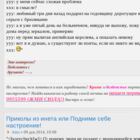
ууу: у меня сейчас схожая проблема
ххх: в смысле?
ууу: любимый три дня назад подарил на годовщину дорогущее к
серьги с брюликами
ууу: а я уже пятый день на больничном, никуда не выхожу, хожу
дома перед зеркалом, примеряю
ууу: ну прям вылитая английская королева, а показать некому
ууу: вот я и думаю, а существуют ли понты, если их никто не в
ххх:
"
Это интересно?
Поделитесь с
друзьями!
—→
Не знаешь, чем заняться и как заработать?
Кризис
и
безденежье
порт
нашем порт
настроение? Найди вакансии и работу своей мечты на
9955599 (ЖМИ СЮДА!)
быстро и легко!
Приколы из инета или Подними себе
настроение!
Adm
» 09 дек 2014, 19:08
"<Ivorycheck[w]> Q: почему люди не падают с вращающейся зем