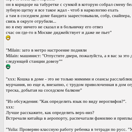
он в коридоре на табуретке с сумкой в которую собрал смену бе
зубную щетку и все такое ждал - чтоб в наркологию ехать
а там в соседнем доме бандита заарестовывали, собр, снайпера,
связь в округе отрубили...
но я ему ничего не сказал и в больничку его отвез
счас он где-то в Москве диджействует и даже не пьет"
"Milain: зато в метро настроение подняли
Milain: машинист: "Отпустите двери, пожалуйста, а я вас за это 
следующей станции довезу""
"xxx: Кошка в доме - это не только мимими и сеансы расслаблю
мурчания, но еще и, внезапно, с трудом приволоченная в дом о
треска, добытая на соседском балконе"
"Из обсуждения: "Как определить язык по виду иероглифов?".
xxx:
Лучше расскажите, как определить верх-низ?
Встречали китайца в аеропорту, распечатали фамилию и приплыл
"Yulia: Проверяю классную работу ребенка в тетради по русс. 