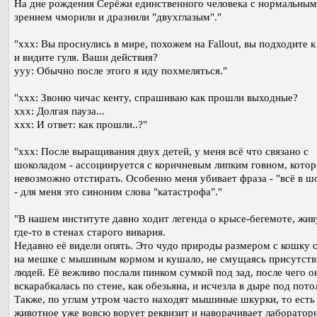
На дне рождения Серёжи единственного человека с нормальным
зрением чморили и дразнили "двухглазым"."
"xxx: Вы проснулись в мире, похожем на Fallout, вы подходите к
и видите гуля. Ваши действия?
yyy: Обычно после этого я иду похмеляться."
"xxx: Звоню чичас кенту, спрашиваю как прошли выходные?
xxx: Долгая пауза...
xxx: И ответ: как прошли..?"
"xxx: После выращивания двух детей, у меня всё что связано с
шоколадом - ассоциируется с коричневым липким говном, котор
невозможно отстирать. Особенно меня убивает фраза - "всё в ш
- для меня это синоним слова "катастрофа"."
"В нашем институте давно ходит легенда о крысе-бегемоте, жи
где-то в стенах старого вивария.
Недавно её видели опять. Это чудо природы размером с кошку 
на мешке с мышиным кормом и кушало, не смущаясь присутст
людей. Её вежливо послали пинком сумкой под зад, после чего о
вскарабкалась по стене, как обезьяна, и исчезла в дыре под пото
Также, по углам утром часто находят мышиные шкурки, то есть
животное уже вовсю ворует реквизит и наворачивает лаборатор