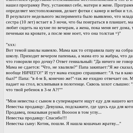
нашел програмку Prey, установил себе, матери и жене. Програм
определяет местоположения, делает фотки с камер и вебки и т.п.
В результате недельного эксперимента было выявлено, что мла
сестра (10 лет) встает в 3 ночи, что бы поиграться в планшет, м
любит сидеть на кухне по вечерам, а жена, пока меня нет дома, 
печеньки на кровате, а после мне ноет, что она толстая =)"
"xxx:
Вот темой школы навеяло. Мама как то отправила папу на собра
школу. Приходит вечером папенька, а мама его за жабры, что да 
что говорили про дочку? Ответ гениальный: "Да ничего не говор
Мама не сдается: "Что, не хвалили?" Папа закипает:"Я же сказал
вообще НИЧЕГО!" И тут мама ехидно спрашивает: "А ты в како
был?" Папа: "в 4-м Б, конечно же!"-так же ехидно отвечает он. 
падает на стол, всхлипывая в полотенце. Сквозь хохот слышно: 
что твой ребенок в 3-м А?!""
"Мои невестка с сыном в супермаркете ищут еду для нашего кот
Невестка продавцу: Девушка, подскажите, где здесь еда для кот
Продавец, показывая рукой: Воооон в том углу...
Невестка продавцу: Спасибо!!!
Невестка сыну: Котик, пошли. Я нашла кошачью жратву..."