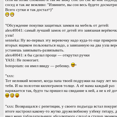
сосед и так же вежливо: "Извините, вы сон весь будете досматри
Всего сутки и так достал=)"
"Обсуждение покупки защитных замков на мебель от детей:
alex40041: самый лучший замок от детей это завязаная верёвочк
узла!
senneka: Ну во-первых эту веревочку надо куда-то еще прикрепит
вторых ящиком пользоваться надо, а завязанную на два узла вер
устанешь завязывать-развязывать.
alex40041: я бы сделал проще — открутил ручки
YAS1: Не помогает.
botopotam: он имел ввиду — ребенку.
"
"xxx:
Тот неловкий момент, когда папа твоей подружки на пару лет м
тебя. И на полсотни киллограмов толще. А её мама каждый раз
наряжается так, будто ты пришел на свидание к ней, а не к её доч
"xxx: Возвращался с репетиции, у своего подъезда встал покури
итоге настроил какому-то жутко дружелюбному узбеку гитару, 
ввел жену (обладательницу абсолютного слуха) в ступор звонко