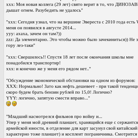
ххх: Моя новая коллега (29 лет) свято верит в то, что ДИНОЗА
дышат огнем. Разубедить не удалось"
"xxx: Сегодня узнал, что на вершине Эвереста с 2010 года есть W
меня он появился в августе 2014...
ууу: ахаха, зачем он там?))
zzz: Да элементарно. Это чтобы можно было зачекиниться)) Не з
гору лез-таки"
"ххх: Свершилось!! Спустя 18 лет после окончания школы мне
понадобился транспортир!
ххх: и конечно же у меня его рядом нет.."
"Обсуждение экономической обстановки на одном из форумов:
XXX: Нормально! Зато как нефть дешевеет - при такой тенденц
скоро будем брать бензин рублей по 15,0! Логично?
YYY: логично, запятую смести вправо..."
"Младший насмотрелся фильмов про войну и...
Упер у меня мой древний планшет, хранящийся еще с сержантс
армейской юности, в отделение для карт засунул свой китайский
характерно тоже планшет) и косплеит пограничника. Смотрится