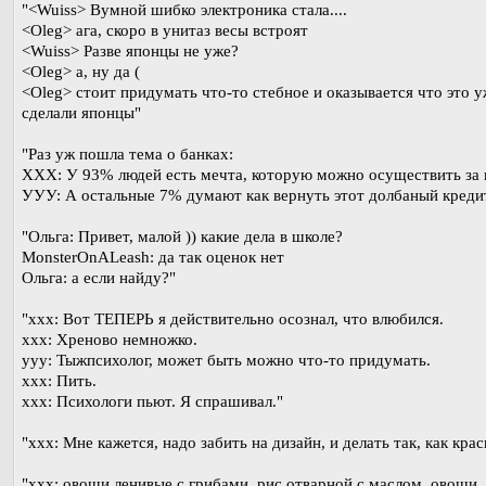
"<Wuiss> Вумной шибко электроника стала....
<Oleg> ага, скоро в унитаз весы встроят
<Wuiss> Разве японцы не уже?
<Oleg> а, ну да (
<Oleg> стоит придумать что-то стебное и оказывается что это у
сделали японцы"
"Раз уж пошла тема о банках:
ХХХ: У 93% людей есть мечта, которую можно осуществить за
УУУ: А остальные 7% думают как вернуть этот долбаный кредит
"Ольга: Привет, малой )) какие дела в школе?
MonsterOnALeash: да так оценок нет
Ольга: а если найду?"
"xxx: Вот ТЕПЕРЬ я действительно осознал, что влюбился.
xxx: Хреново немножко.
yyy: Тыжпсихолог, может быть можно что-то придумать.
xxx: Пить.
xxx: Психологи пьют. Я спрашивал."
"xxx: Мне кажется, надо забить на дизайн, и делать так, как крас
"xxx: овощи ленивые с грибами, рис отварной с маслом, овощи