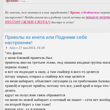
друзьями!
—→
Не знаешь, чем заняться и как заработать?
Кризис
и
безденежье
порт
нашем порт
настроение? Найди вакансии и работу своей мечты на
9955599 (ЖМИ СЮДА!)
быстро и легко!
Приколы из инета или Подними себе
настроение!
Adm
» 27 ноя 2014, 19:20
"это фигня
у меня близкий приятель был
приятель жил на третьем этаже, под окнами входная группа мага
первом этаже)
и вот он подходит к окну, а там снайпер в кого-то целится
штору закрыл, открыл а снайпер все еще целится
он меня набирает, объясняет ситуацию (а он грибочками балова
травой) и просит прийти, потому что все, ужей край и пора что-
делать
вдруг на полуслове связь обрывается
он меня по новой набирает а сотовый не пашет - сети нет вообщ
он второй берет а там тоже!
короче атас, ад и израиль