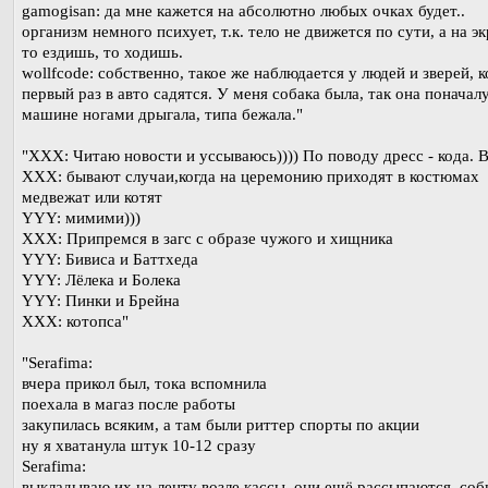
gamogisan: да мне кажется на абсолютно любых очках будет..
организм немного психует, т.к. тело не движется по сути, а на э
то ездишь, то ходишь.
wollfcode: собственно, такое же наблюдается у людей и зверей, к
первый раз в авто садятся. У меня собака была, так она поначалу
машине ногами дрыгала, типа бежала."
"XXX: Читаю новости и уссываюсь)))) По поводу дресс - кода. В
XXX: бывают случаи,когда на церемонию приходят в костюмах
медвежат или котят
YYY: мимими)))
XXX: Припремся в загс с образе чужого и хищника
YYY: Бивиса и Баттхеда
YYY: Лёлека и Болека
YYY: Пинки и Брейна
XXX: котопса"
"Serafima:
вчера прикол был, тока вспомнила
поехала в магаз после работы
закупилась всяким, а там были риттер спорты по акции
ну я хватанула штук 10-12 сразу
Serafima:
выкладываю их на ленту возле кассы, они ещё рассыпаются, со