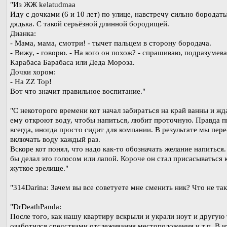
"Из ЖЖ kelatudmaa
Иду с дочками (6 и 10 лет) по улице, навстречу сильно бородат
дядька. С такой серьёзной длинной бородищей.
Дианка:
- Мама, мама, смотри! - тычет пальцем в сторону бородача.
- Вижу, - говорю. - На кого он похож? - спрашиваю, подразумев
Карабаса Барабаса или Деда Мороза.
Дочки хором:
- На ZZ Top!
Вот что значит правильное воспитание."
"С некоторого времени кот начал забираться на край ванны и жд
ему откроют воду, чтобы напиться, любит проточную. Правда п
всегда, иногда просто сидит для компании. В результате мы пер
включать воду каждый раз.
Вскоре кот понял, что надо как-то обозначать желание напиться
бы делал это голосом или лапой. Короче он стал присасываться к
жуткое зрелище."
"314Darina: Зачем вы все советуете мне сменить ник? Что не так
"DrDeathPanda:
После того, как нашу квартиру вскрыли и украли ноут и другую 
озаботился средствами отслеживания местоположения и т.п. В и