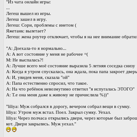
"Из чата онлайн игры:
...
Легеш вышел из игры.
Легеш зашел в игру.
Легеш: Сори, проблемы с инетом (
Яжетанк: вылетает?
Легеш: жена роутер отключает, чтобы я на нее внимание обратил
"А: Доехала-то я нормально...
А: А вот состояние у меня не рабочее =(
М: Не выспалась?!
А: Лучше всего моё состояние выразила 5 летняя соседка снизу
А: Когда я утром спускалась, она ждала, пока папа закроет двер
А: И, увидев меня, сказала "ой"
А: Папа естественно спросил, что такое.
А: На что ребёнок невозмутимо ответил "я испугалась ЭТОГО"
А: Т.е она меня даже к живому не причислила %))"
"liliya: Муж собрался в дорогу, вечером собрал вещи в сумку.
liliya: Утром муж встал. Поел. Закрыл сумку. Уехал.
liliya: Через полчаса открылись двери, через которые был забр
кот. Двери закрылись. Муж уехал."