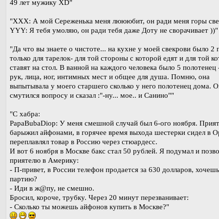
49 лет мужику XD"
"XXX: А мой Сереженька меня люююбит, он ради меня горы све
YYY: Я тебя умоляю, он ради тебя даже Доту не сворачивает ))"
"Да что вы знаете о чистоте... на кухне у моей свекрови было 2 
только для тарелок- для той стороны с которой едят и для той к
ставят на стол. В ванной на каждого человека было 5 полотенец 
рук, лица, ног, интимных мест и общее для душа. Помню, она
выпытывала у моего старшего сколько у него полотенец дома. О
смутился вопросу и сказал :"-ну... мое.. и Санино""
"С хабра:
PapaBubaDiop: У меня смешной случай был 6-ого ноября. Прия
барыжил айфонами, в горячее время выхода шестерки сидел в О
переплавлял товар в Россию через стюардесс.
И вот 6 ноября в Москве бакс стал 50 рублей. Я подумал и позв
приятелю в Америку:
- П-привет, в России телефон продается за 630 долларов, хочеш
партию?
- Иди в ж@пу, не смешно.
Бросил, короче, трубку. Через 20 минут перезванивает:
- Сколько ты можешь айфонов купить в Москве?"