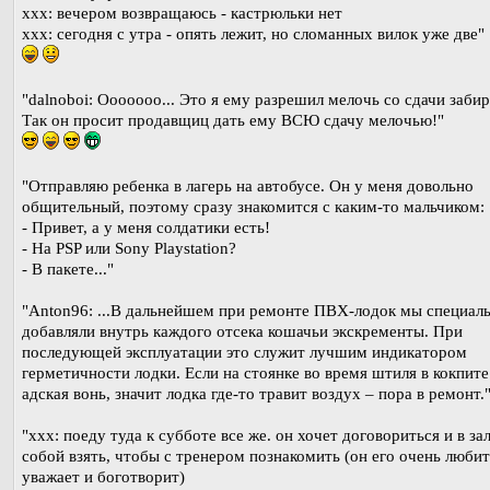
xxx: вечером возвращаюсь - кастрюльки нет
xxx: сегодня с утра - опять лежит, но сломанных вилок уже две"
"dalnoboi: Ооооооо... Это я ему разрешил мелочь со сдачи забира
Так он просит продавщиц дать ему ВСЮ сдачу мелочью!"
"Отправляю ребенка в лагерь на автобусе. Он у меня довольно
общительный, поэтому сразу знакомится с каким-то мальчиком:
- Привет, а у меня солдатики есть!
- На PSP или Sony Playstation?
- В пакете..."
"Anton96: ...В дальнейшем при ремонте ПВХ-лодок мы специал
добавляли внутрь каждого отсека кошачьи экскременты. При
последующей эксплуатации это служит лучшим индикатором
герметичности лодки. Если на стоянке во время штиля в кокпите
адская вонь, значит лодка где-то травит воздух – пора в ремонт.
"ххх: поеду туда к субботе все же. он хочет договориться и в за
собой взять, чтобы с тренером познакомить (он его очень любит
уважает и боготворит)