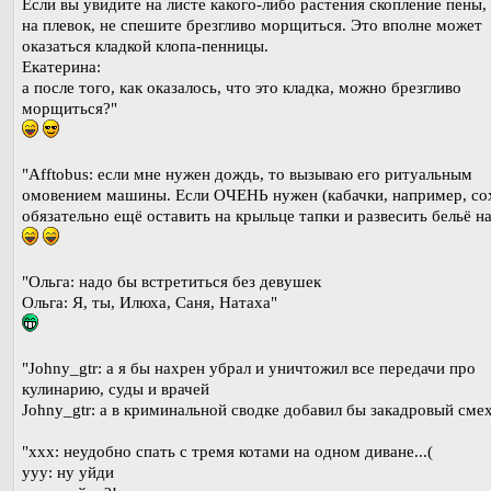
Если вы увидите на листе какого-либо растения скопление пены,
на плевок, не спешите брезгливо морщиться. Это вполне может
оказаться кладкой клопа-пенницы.
Екатерина:
а после того, как оказалось, что это кладка, можно брезгливо
морщиться?"
"Afftobus: если мне нужен дождь, то вызываю его ритуальным
омовением машины. Если ОЧЕНЬ нужен (кабачки, например, сох
обязательно ещё оставить на крыльце тапки и развесить бельё на
"Ольга: надо бы встретиться без девушек
Ольга: Я, ты, Илюха, Саня, Натаха"
"Johny_gtr: а я бы нахрен убрал и уничтожил все передачи про
кулинарию, суды и врачей
Johny_gtr: а в криминальной сводке добавил бы закадровый сме
"ххх: неудобно спать с тремя котами на одном диване...(
ууу: ну уйди