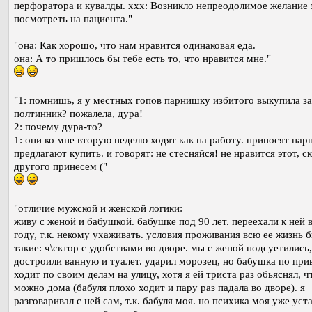
перфоратора и кувалды. xxx: Возникло непреодолимое желание 
посмотреть на пациента."
"она: Как хорошо, что нам нравится одинаковая еда.
она: А то пришлось бы тебе есть то, что нравится мне."
"1: помнишь, я у местных гопов парнишку избитого выкупила за
полтинник? пожалела, дура!
2: почему дура-то?
1: они ко мне вторую неделю ходят как на работу. приносят пар
предлагают купить. и говорят: не стесняйся! не нравится этот, с
другого принесем ("
"отличие мужской и женской логики:
живу с женой и бабушкой. бабушке под 90 лет. переехали к ней 
году, т.к. некому ухаживать. условия проживания всю ее жизнь 
такие: ч\сктор с удобствами во дворе. мы с женой подсуетились,
достроили ванную и туалет. ударил морозец, но бабушка по при
ходит по своим делам на улицу, хотя я ей триста раз обьяснял, ч
можно дома (бабуля плохо ходит и пару раз падала во дворе). я
разговаривал с ней сам, т.к. бабуля моя. но психика моя уже уст