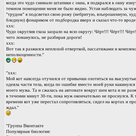
когда это чудо снимало штапики с окна, я подкрался к окну изну
темном помещении меня не было видно. Устав наблюдать за чу
"трудом" я подсветил свою рожу (небритую, взъерошенную, ху
бледную) фонариком от подбородка вверх и сказал что-то вроде 
xxx:
Чудо округлив глаза заорало на всю округу: Чёрт!!! Чёрт!!! Чёрт
чего ломанулось, не разбирая дороги!
xxx:
Вот так я разжился неплохой отверткой, пассатижами и комплек
неполноценности."
"xxx:
Мой кот навсегда отучился от привычки охотиться на высунутые
одеяла части тела, когда по ошибке вместо моей руки накинулся
моего мужа. Та и сжалась на автомате вокруг шеи кота и не раз
в течении минут 30-ти, пока муж окончательно не проснулся. К
времени кот уже перестал сопротивляться, сидел на кортах и пр
ждал."
"Группа Вконтакте
Популярная биология: