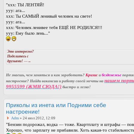
"ххх: ТЫ ЛЕНТЯЙ!
ууу: ага...
ххх: Ты САМЫЙ ленивый человек на свете!
ууу: ага...
ххх: Человек ленивее тебя ЕЩЁ НЕ РОДИЛСЯ!!!
ууу: Ему было лень..."
Это интересно?
Поделитесь с
друзьями!
—→
Не знаешь, чем заняться и как заработать?
Кризис
и
безденежье
порт
нашем порт
настроение? Найди вакансии и работу своей мечты на
9955599 (ЖМИ СЮДА!)
быстро и легко!
Приколы из инета или Подними себе
настроение!
Adm
» 24 июл 2012, 12:09
"Бензин подорожал, водка — тоже. Квартплату и штрафы — п
Хорошо, что зарплату не прибавили. Хоть какая-то стабильнос