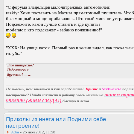
"C форума владельцев малолитражных автомобилей:
rezkiy: Хочу поставить на Матиза пряматочный глушитель. Чтоб
был мощный и мощи прибавилось. Штатный миня не устраивает
Подскожите, какой лучше ставить и где купить?
moderator: кто подскажет - забаню пожизненно!"
"XXX: На улице каток. Первый раз в жизни видел, как поскальзы
голубь."
Это интересно?
Поделитесь с
друзьями!
—→
Не знаешь, чем заняться и как заработать?
Кризис
и
безденежье
порт
нашем порт
настроение? Найди вакансии и работу своей мечты на
9955599 (ЖМИ СЮДА!)
быстро и легко!
Приколы из инета или Подними себе
настроение!
Adm
» 25 июл 2012, 11:58