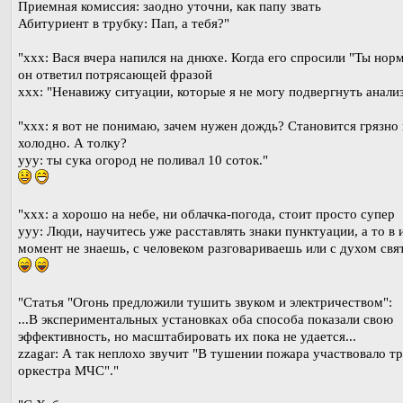
Приемная комиссия: заодно уточни, как папу звать
Абитуриент в трубку: Пап, а тебя?"
"xxx: Вася вчера напился на днюхе. Когда его спросили "Ты нор
он ответил потрясающей фразой
xxx: "Ненавижу ситуации, которые я не могу подвергнуть анали
"ххх: я вот не понимаю, зачем нужен дождь? Становится грязно 
холодно. А толку?
ууу: ты сука огород не поливал 10 соток."
"ххх: а хорошо на небе, ни облачка-погода, стоит просто супер
ууу: Люди, научитесь уже расставлять знаки пунктуации, а то в 
момент не знаешь, с человеком разговариваешь или с духом свят
"Статья "Огонь предложили тушить звуком и электричеством":
...В экспериментальных установках оба способа показали свою
эффективность, но масштабировать их пока не удается...
zzagar: А так неплохо звучит "В тушении пожара участвовало т
оркестра МЧС"."