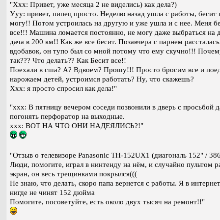
"Xxx: Привет, уже месяца 2 не виделись) как дела?)
Ууу: привет, пипец просто. Неделю назад ушла с работы, бесит 
могу!! Потом устроилась на другую и уже ушла и с нее. Меня б
все!!! Машина ломается постоянно, не могу даже выбраться на д
дача в 200 км!! Как же все бесит. Позавчера с парнем рассталась
вдобавок, он тупо был со мной потому что ему скучно!!! Почем
так??? Что делать?? Как Бесит все!!
Поехали в сша? А? Вдвоем? Прошу!!! Просто бросим все и пое
нарожаем детей, устроимся работать? Ну, что скажешь?
Ххх: я просто спросил как дела!"
"xxx: В пятницу вечером соседи позвонили в дверь с просьбой д
погонять перфоратор на выходные.
xxx: ВОТ НА ЧТО ОНИ НАДЕЯЛИСЬ?!"
"Отзыв о телевизоре Panasonic TH-152UX1 (диагональ 152" / 386
Люди, помогите, играл в нинтенду на нём, и случайно пультом р
экран, он весь трещинками покрылся(((
Не знаю, что делать, скоро папа вернется с работы. Я в интернет
нигде не чинят 152 дюйма
Помогите, посоветуйте, есть около двух тысяч на ремонт!!"