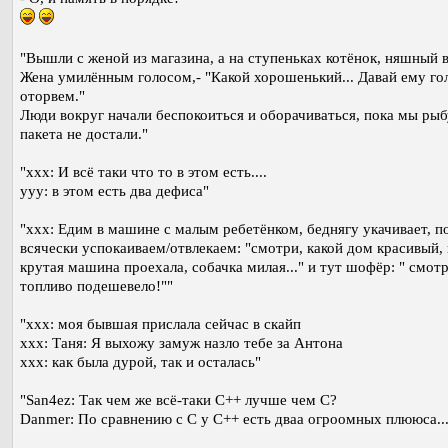
"Вышли с женой из магазина, а на ступеньках котёнок, няшный 
Жена умилённым голосом,- "Какой хорошенький... Давай ему го
оторвем."
Люди вокруг начали беспокоиться и оборачиваться, пока мы рыб
пакета не достали."
"ххх: И всё таки что то в этом есть....
ууу: в этом есть два дефиса"
"xxx: Едим в машине с малым ребетёнком, беднягу укачивает, п
всячески успокаиваем/отвлекаем: "смотри, какой дом красивый, 
крутая машина проехала, собачка милая..." и тут шофёр: " смотр
топливо подешевело!""
"xxx: моя бывшая прислала сейчас в скайп
xxx: Таня: Я выхожу замуж назло тебе за Антона
xxx: как была дурой, так и осталась"
"San4ez: Так чем же всё-таки C++ лучше чем С?
Danmer: По сравнению с С у С++ есть дваа огроомных плююса...