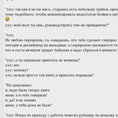
"xxx: так как я не ем мясо, стараюсь есть побольше грибов, орех
тому подобного, чтобы компенсировать недостаток белков в ор
yyy: мой мозг ты ешь, руководствуясь тем же принципом?"
"xxx:
Не люблю сюрпризов, т.к. ожидаешь, что тебе сделают сюрприз 
поездки в диснейленд на выходные, а сюрпризом оказывается то
что в гости вечером придет бабушка и надо убраться в комнате.
"yyy: а ты пораньше приехать не можешь?
xxx: нет
yyy: почему?
xxx: нельзя просто так взять и приехать пораньше"
"На шашлыках:
я: надо было гитару взять
жена: а я тебе говорила!
я: да? я не помню
жена: а тебя дома не было"
"xxx: Вчера по приходу с работы повесил рубашку на вешалку 