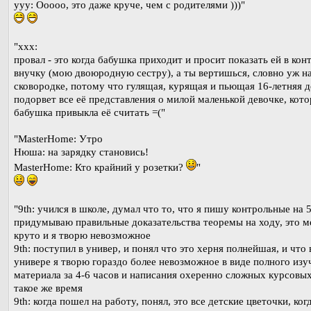
yyy: Ооооо, это даже круче, чем с родителями )))"
"xxx:
провал - это когда бабушка приходит и просит показать ей в кон
внучку (мою двоюродную сестру), а ты вертишься, словно уж н
сковородке, потому что гулящая, курящая и пьющая 16-летняя д
подорвет все её представления о милой маленькой девочке, кот
бабушка привыкла её считать =("
"MasterHome: Утро
Нюша: на зарядку становись!
MasterHome: Кто крайний у розетки?
"
"9th: учился в школе, думал что то, что я пишу контрольные на 5
придумываю правильные доказательства теоремы на ходу, это м
круто и я творю невозможное
9th: поступил в универ, и понял что это херня полнейшая, и что 
универе я творю гораздо более невозможное в виде полного изу
материала за 4-6 часов и написания охеренно сложных курсовых
такое же время
9th: когда пошел на работу, понял, это все детские цветочки, ког