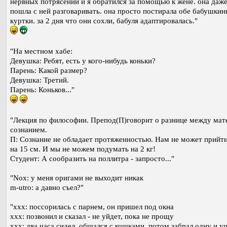
нервных потрясений и я обратился за помощью к жене. она даже
пошла с ней разговаривать. она просто постирала обе бабушкин
куртки. за 2 дня что они сохли, бабуля адаптировалась."
"На местном хабе:
Девушка: Ребят, есть у кого-нибудь коньки?
Парень: Какой размер?
Девушка: Третий.
Парень: Коньков..."
"Лекция по философии. Препод(П)говорит о разнице между мат
сознанием.
П: Сознание не обладает протяженностью. Нам не может прийт
на 15 см. И мы не можем подумать на 2 кг!
Студент: А сообразить на поллитра - запросто..."
"Nox: у меня оригами не выходит никак
m-utro: а давно съел?"
"ххх: поссорилась с парнем, он пришел под окна
ххх: позвонил и сказал - не уйдет, пока не прощу
ххх: два часа сидел, общался с кошками, потом забрал одну и у