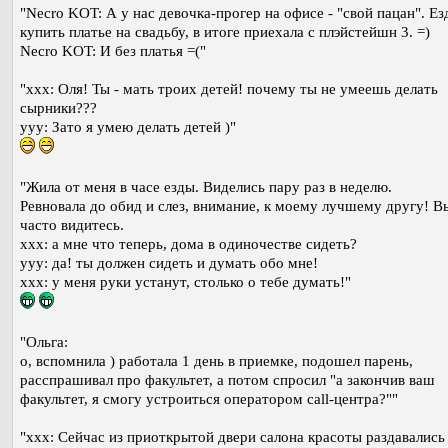
"Necro KOT: А у нас девочка-прогер на офисе - "свой пацан". Ез
купить платье на свадьбу, в итоге приехала с плэйстейшн 3. =)
Necro KOT: И без платья =("
"xxx: Оля! Ты - мать троих детей! почему ты не умеешь делать
сырники???
yyy: Зато я умею делать детей )"
"Жила от меня в часе езды. Виделись пару раз в неделю.
Ревновала до обид и слез, внимание, к моему лучшему другу! В
часто видитесь.
ххх: а мне что теперь, дома в одиночестве сидеть?
ууу: да! ты должен сидеть и думать обо мне!
ххх: у меня руки устанут, столько о тебе думать!"
"Ольга:
о, вспомнила ) работала 1 день в приемке, подошел парень,
расспрашивал про факультет, а потом спросил "а закончив ваш
факультет, я смогу устроиться оператором call-центра?""
"xxx: Сейчас из приоткрытой двери салона красоты раздавались