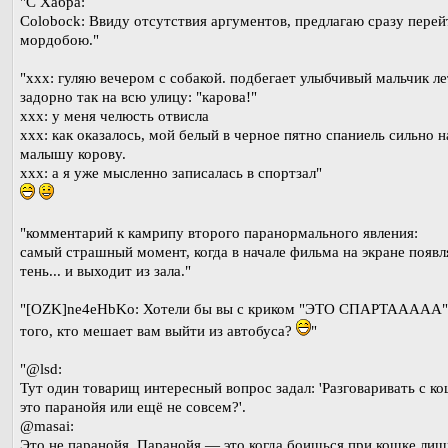
"С Хабра:
Colobock: Ввиду отсутствия аргументов, предлагаю сразу перей
мордобою."
"xxx: гуляю вечером с собакой. подбегает улыбчивый мальчик ле
задорно так на всю улицу: "карова!"
xxx: у меня челюсть отвисла
xxx: как оказалось, мой белый в черное пятно спаниель сильно 
малышу корову.
xxx: а я уже мысленно записалась в спортзал"
"комментарий к камрипу второго паранормального явления:
самый страшный момент, когда в начале фильма на экране появл
тень... и выходит из зала."
"[OZK]ne4eHbKo: Хотели бы вы с криком "ЭТО СПАРТААААА"
того, кто мешает вам выйти из автобуса?
"
"@lsd:
Тут один товарищ интересный вопрос задал: 'Разговаривать с к
это паранойя или ещё не совсем?'.
@masai:
Это не паранойя. Паранойя — это когда боишься при кошке лиш