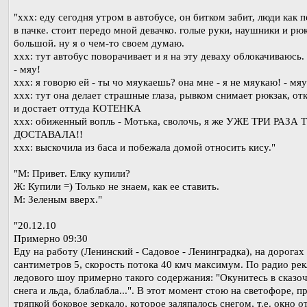
"xxx: еду сегодня утром в автобусе, он битком забит, люди как 
в пачке. стоит передо мной девачко. голые руки, наушники и рю
большой. ну я о чем-то своем думаю.
xxx: тут автобус поворачивает и я на эту деваху облокачиваюсь.
- мяу!
xxx: я говорю ей - ты чо мяукаешь? она мне - я не мяукаю! - мя
xxx: тут она делает страшные глаза, рывком снимает рюкзак, от
и достает оттуда КОТЕНКА
xxx: обиженный вопль - Мотька, сволочь, я же УЖЕ ТРИ РАЗА 
ДОСТАВАЛА!!
xxx: выскочила из баса и побежала домой относить кису."
"М: Привет. Елку купили?
Ж: Купили =) Только не знаем, как ее ставить.
М: Зеленым вверх."
"20.12.10
Примерно 09:30
Еду на работу (Ленинский - Садовое - Ленинградка), на дорогах
сантиметров 5, скорость потока 40 кмч максимум. По радио ре
ледового шоу примерно такого содержания: "Окунитесь в сказо
снега и льда, блаблабла...". В этот момент стою на светофоре, 
тряпкой боковое зеркало, которое заляпалось снегом, т.е. окно о