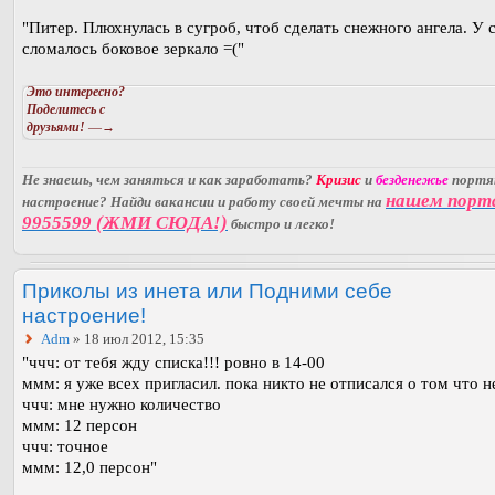
"Питер. Плюхнулась в сугроб, чтоб сделать снежного ангела. У 
сломалось боковое зеркало =("
Это интересно?
Поделитесь с
друзьями!
—→
Не знаешь, чем заняться и как заработать?
Кризис
и
безденежье
порт
нашем порт
настроение? Найди вакансии и работу своей мечты на
9955599 (ЖМИ СЮДА!)
быстро и легко!
Приколы из инета или Подними себе
настроение!
Adm
» 18 июл 2012, 15:35
"ччч: от тебя жду списка!!! ровно в 14-00
ммм: я уже всех пригласил. пока никто не отписался о том что н
ччч: мне нужно количество
ммм: 12 персон
ччч: точное
ммм: 12,0 персон"