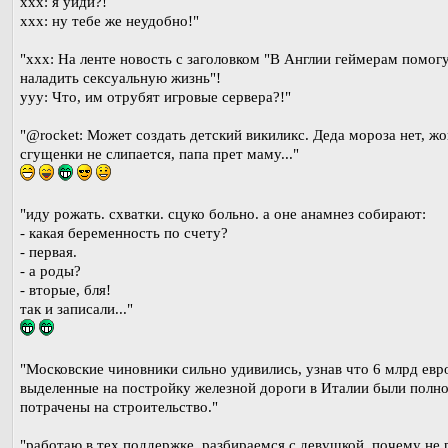
ххх: я уйди?!
ххх: ну тебе же неудобно!"
"xxx: На ленте новость с заголовком "В Англии геймерам помог
наладить сексуальную жизнь"!
yyy: Что, им отрубят игровые сервера?!"
"@rocket: Может создать детский викиликс. Деда мороза нет, жо
сгущенки не слипается, папа прет маму..."
"иду рожать. схватки. сцуко больно. а оне анамнез собирают:
- какая беременность по счету?
- первая.
- а роды?
- вторые, бля!
так и записали..."
"Московские чиновники сильно удивились, узнав что 6 млрд евр
выделенные на постройку железной дороги в Италии были полн
потрачены на строительство."
"работаю в тех.поддержке, разбираемся с девушкой, почему не 