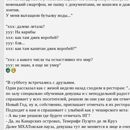
новенький смартфон, не папку с документами, не кошелек и даж
зонтик.
У меня вытащили бутылку воды..."
"xxx: далеко летала?
yyy: На карибы
xxx: как там джек воробей?
yyy: бля...
xxx: как там капитан джек воробей?"
"xxx: а какого числа ты осчастливил это мир?
yyy: не знаю, я еще не умер"
"В субботу встречались с друзьями.
Один рассказал как с женой неделю назад сходили в ресторан: ".
по залу специально обученная девушка и с неподдельной радос
спрашивает у всех посетителей, решили ли они уже где им отме
Новый Год, ну и, собственно, приглашает отмечать в их рестора
Подходит к нам и спрашивает с улыбкой как у чеширского кота:
- А вы уже решили где будете отмечать НГ?
- Да, на Канарских островах, Тенерифе Пуэрто де ля Круз
Далее МХАТовская пауза, девушка тут же меняется в лице и оче