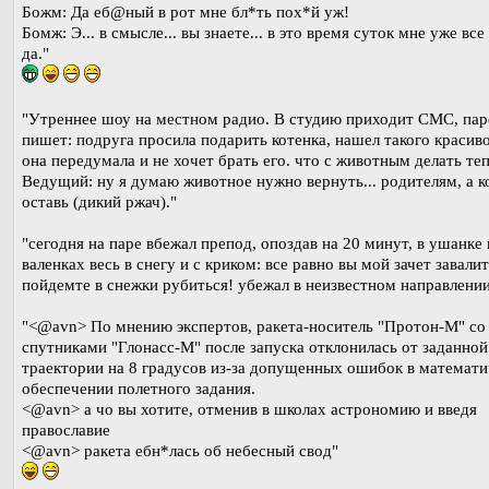
Божм: Да еб@ный в рот мне бл*ть пох*й уж!
Бомж: Э... в смысле... вы знаете... в это время суток мне уже все 
да."
"Утреннее шоу на местном радио. В студию приходит СМС, пар
пишет: подруга просила подарить котенка, нашел такого красиво
она передумала и не хочет брать его. что с животным делать те
Ведущий: ну я думаю животное нужно вернуть... родителям, а к
оставь (дикий ржач)."
"сегодня на паре вбежал препод, опоздав на 20 минут, в ушанке 
валенках весь в снегу и с криком: все равно вы мой зачет завалит
пойдемте в снежки рубиться! убежал в неизвестном направлени
"<@avn> По мнению экспертов, ракета-носитель "Протон-М" со
спутниками "Глонасс-М" после запуска отклонилась от заданной
траектории на 8 градусов из-за допущенных ошибок в математ
обеспечении полетного задания.
<@avn> а чо вы хотите, отменив в школах астрономию и введя
православие
<@avn> ракета ебн*лась об небесный свод"