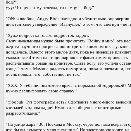
йод?".
yyy: Что русскому зеленка, то немцу — йод."
"ON: и вообще, Angry Birds наглядно и убедительно опровергли
дилетантское утверждение "Иванушек" о том, что снегири - не г
"Хуже подростка только подросток-задрот.
Сыну начальницы нужно было прочитать "Войну и мир". эта нес
жертва научного прогресса посмотреть в книжном шкафу, конеч
догадалась. Вместо этого милое дитя, пока не имеющее планшет
скачало все 4 тома на стационарник и с фанатизмом принялось
распечатывать роман на принтере. Слава Богу, его успели остан
конце 1 тома. Мамина радость поморгала, пожала плечами и, по
очень поняла, что, собственно, не так."
"ХХХ: У тебя нет знакомого врача, с нормальной кодировкой? 
нужно расшифровать свою справку."
"@bobuk: Тут фотографы есть? Сфоткайте много-много велосип
костылей в одном кадре! Нужно для общения с некоторыми
разработчиками."
"На улице жара +30. Поехала в Москву, через полчаса вскрыли с
что бы вы думаете у меня вытащили? Не электронную книгу, не