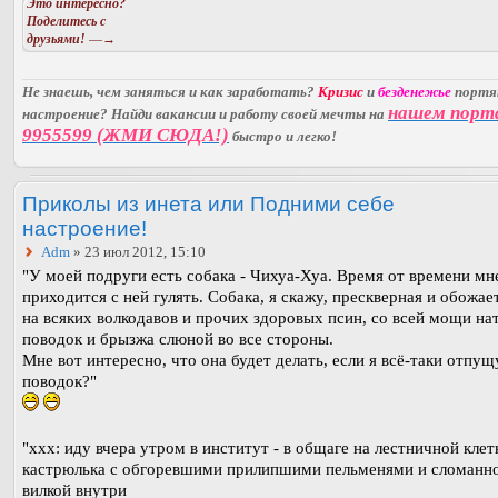
Это интересно?
Поделитесь с
друзьями!
—→
Не знаешь, чем заняться и как заработать?
Кризис
и
безденежье
порт
нашем порт
настроение? Найди вакансии и работу своей мечты на
9955599 (ЖМИ СЮДА!)
быстро и легко!
Приколы из инета или Подними себе
настроение!
Adm
» 23 июл 2012, 15:10
"У моей подруги есть собака - Чихуа-Хуа. Время от времени мн
приходится с ней гулять. Собака, я скажу, прескверная и обожае
на всяких волкодавов и прочих здоровых псин, со всей мощи на
поводок и брызжа слюной во все стороны.
Мне вот интересно, что она будет делать, если я всё-таки отпущ
поводок?"
"xxx: иду вчера утром в институт - в общаге на лестничной клет
кастрюлька с обгоревшими прилипшими пельменями и сломанн
вилкой внутри