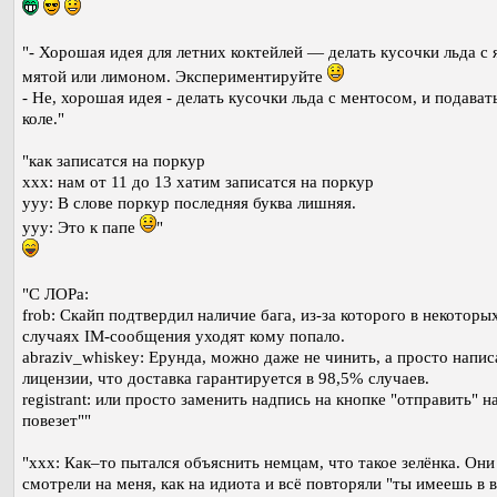
"- Хорошая идея для летних коктейлей — делать кусочки льда с 
мятой или лимоном. Экспериментируйте
- Не, хорошая идея - делать кусочки льда с ментосом, и подават
коле."
"как записатся на поркур
xxx: нам от 11 до 13 хатим записатся на поркур
yyy: В слове поркур последняя буква лишняя.
yyy: Это к папе
"
"С ЛОРа:
frob: Скайп подтвердил наличие бага, из-за которого в некоторы
случаях IM-сообщения уходят кому попало.
abraziv_whiskey: Ерунда, можно даже не чинить, а просто напис
лицензии, что доставка гарантируется в 98,5% случаев.
registrant: или просто заменить надпись на кнопке "отправить" н
повезет""
"xxx: Как–то пытался объяснить немцам, что такое зелёнка. Они
смотрели на меня, как на идиота и всё повторяли "ты имеешь в 