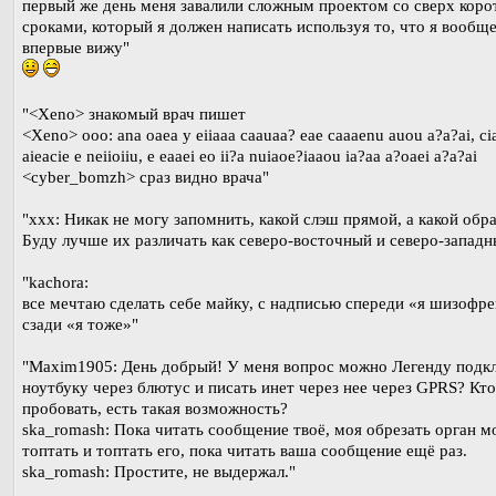
первый же день меня завалили сложным проектом со сверх кор
сроками, который я должен написать используя то, что я вообщ
впервые вижу"
"<Xeno> знакомый врач пишет
<Xeno> ooo: ana oaea y eiiaaa caauaa? eae caaaenu auou a?a?ai, ci
aieacie e neiioiiu, e eaaei eo ii?a nuiaoe?iaaou ia?aa a?oaei a?a?ai
<cyber_bomzh> сраз видно врача"
"xxx: Никак не могу запомнить, какой слэш прямой, а какой обр
Буду лучше их различать как северо-восточный и северо-западн
"kachora:
все мечтаю сделать себе майку, с надписью спереди «я шизофре
сзади «я тоже»"
"Maxim1905: День добрый! У меня вопрос можно Легенду подк
ноутбуку через блютус и писать инет через нее через GPRS? Кто
пробовать, есть такая возможность?
ska_romash: Пока читать сообщение твоё, моя обрезать орган мо
топтать и топтать его, пока читать ваша сообщение ещё раз.
ska_romash: Простите, не выдержал."