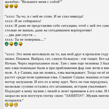
жалобно- "Возьмите меня с собой""
"xxxx: Ты чо, я с ней не сплю. И не спал никогда!
xxxx: И не собираюсь!
xxxx: И даже не представляю себе ситуацию, чтоб с ней это сам
столько не выпью, даже на сегодняшнем корпоративе!
... два дня спустя ...
xxxx: Ты не поверишь...."
"хххх: Это меня натолкнуло на то, как мой друг в прошлом году
пилил. Пешком. Выбрал, гат, самую большую - еле тащит. Без од
Ночью. Через перепаханное поле. Там с ним еще человека 3 был
них елки поменьше были и при приближении фар они легли в ям
поле. А у Сашки, как ни ложись, елка выглядывает. Тогда он её п
растет среди поля одинокая елка. Слышит Сашка: машина остан
мотор заглушили. И кто-то к нему идет. Чего он там передумал,
насколько сухими остались его штанишки, история умалчивает.
Подходит к нему мужик с пилой и лезет прямиком к его елке. И
заорал во всю могучую глотку свою: "ЗАНЯТО!!". Мужик мигом
испарился."