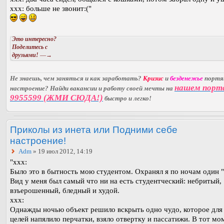
ххх: больше не звонит:("
Это интересно?
Поделитесь с
друзьями!
—→
Не знаешь, чем заняться и как заработать?
Кризис
и
безденежье
порт
нашем порт
настроение? Найди вакансии и работу своей мечты на
9955599 (ЖМИ СЮДА!)
быстро и легко!
Приколы из инета или Подними себе
настроение!
Adm
» 19 июл 2012, 14:19
"xxx:
Было это в бытность мою студентом. Охранял я по ночам один "
Вид у меня был самый что ни на есть студентческий: небритый,
взъерошенный, бледный и худой.
xxx:
Однажды ночью объект решило вскрыть одно чудо, которое для
целей напялило перчатки, взяло отвертку и пассатижи. В тот мо