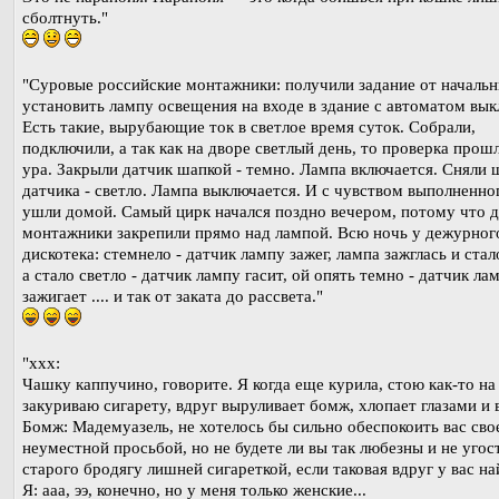
сболтнуть."
"Суровые российские монтажники: получили задание от начальн
установить лампу освещения на входе в здание с автоматом вык
Есть такие, вырубающие ток в светлое время суток. Собрали,
подключили, а так как на дворе светлый день, то проверка прош
ура. Закрыли датчик шапкой - темно. Лампа включается. Сняли 
датчика - светло. Лампа выключается. И с чувством выполненно
ушли домой. Самый цирк начался поздно вечером, потому что 
монтажники закрепили прямо над лампой. Всю ночь у дежурног
дискотека: стемнело - датчик лампу зажег, лампа зажглась и стал
а стало светло - датчик лампу гасит, ой опять темно - датчик ла
зажигает .... и так от заката до рассвета."
"xxx:
Чашку каппучино, говорите. Я когда еще курила, стою как-то на
закуриваю сигарету, вдруг выруливает бомж, хлопает глазами и 
Бомж: Мадемуазель, не хотелось бы сильно обеспокоить вас сво
неуместной просьбой, но не будете ли вы так любезны и не угос
старого бродягу лишней сигареткой, если таковая вдруг у вас на
Я: ааа, ээ, конечно, но у меня только женские...