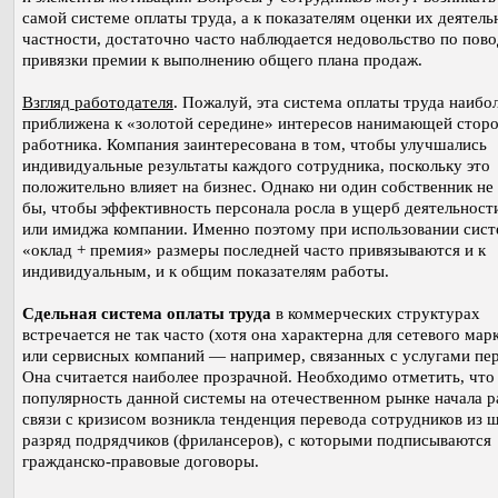
самой системе оплаты труда, а к показателям оценки их деятель
частности, достаточно часто наблюдается недовольство по пов
привязки премии к выполнению общего плана продаж.
Взгляд работодателя
. Пожалуй, эта система оплаты труда наибо
приближена к «золотой середине» интересов нанимающей стор
работника. Компания заинтересована в том, чтобы улучшались
индивидуальные результаты каждого сотрудника, поскольку это
положительно влияет на бизнес. Однако ни один собственник не
бы, чтобы эффективность персонала росла в ущерб деятельност
или имиджа компании. Именно поэтому при использовании сис
«оклад + премия» размеры последней часто привязываются и к
индивидуальным, и к общим показателям работы.
Сдельная система оплаты труда
в коммерческих структурах
встречается не так часто (хотя она характерна для сетевого мар
или сервисных компаний — например, связанных с услугами пер
Она считается наиболее прозрачной. Необходимо отметить, что с
популярность данной системы на отечественном рынке начала ра
связи с кризисом возникла тенденция перевода сотрудников из ш
разряд подрядчиков (фрилансеров), с которыми подписываются
гражданско-правовые договоры.