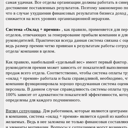
самая удачная. Все отделы организации должны работать в сине
достижение поставленных результатов. Поэтому закономерно по
что в случае ухудшения финансовых результатов бизнеса доход
снижается на всех уровнях организационной иерархии.
Система «Оклад + премия»
, как правило, применяется для пе
отделов, отвечающих за генерирование прибыли компании и для
руководителей. Практически всегда данная система связана с оц
ведь размер премии четко привязан к результатам работы сотру
отдела/ компании в целом.
Как правило, наибольший «удельный вес» имеет первый фактор.
руководителя премия может зависеть от показателей выполнени
продаж всего отдела. Соответственно, чтобы система оплаты тр
«оклад + премия» работала и была справедливой, необходимо, ч
компании функционировала хорошо продуманная система оцен
персонала. В данном случае справедливость системы оплаты тр
100% зависит от адекватности показателей эффективности, кот
определены для каждого подчиненного.
Взгляд сотрудника
. Для работников, которые являются центрами
в компании, система «оклад + премия» является одной из наибол
желаемых. Ведь в нее заложена не только финансовая составляю
и элементы мотивации. Вопросы у сотрудников могут возникать 