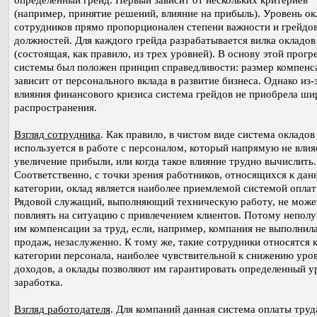
определенный грейд. Первый зависит от нескольких критериев
(например, принятие решений, влияние на прибыль). Уровень ок
сотрудников прямо пропорционален степени важности и грейдо
должностей. Для каждого грейда разрабатывается вилка окладов
(состоящая, как правило, из трех уровней). В основу этой прогр
системы был положен принцип справедливости: размер компенс
зависит от персонального вклада в развитие бизнеса. Однако из-
влияния финансового кризиса система грейдов не приобрела ши
распространения.
Взгляд сотрудника
. Как правило, в чистом виде система окладов
используется в работе с персоналом, который напрямую не влия
увеличение прибыли, или когда такое влияние трудно вычислить.
Соответственно, с точки зрения работников, относящихся к дан
категории, оклад является наиболее приемлемой системой оплат
Рядовой служащий, выполняющий техническую работу, не може
повлиять на ситуацию с привлечением клиентов. Потому непол
им компенсации за труд, если, например, компания не выполнил
продаж, незаслуженно. К тому же, такие сотрудники относятся 
категории персонала, наиболее чувствительной к снижению уро
доходов, а оклады позволяют им гарантировать определенный у
заработка.
Взгляд работодателя
. Для компаний данная система оплаты труд