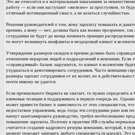
Это же относится и к материальным наказаниям за некачествен
работу — если они наступают «железно» за проступком, то буд
отличный мотивационный смысл, а не казаться случайностью.
Решения руководителей о том, кому зарплату повышать и дават
премию, а кому — нет, должны быть как можно прозрачнее, так к
сотрудники не будут до конца понимать принцип распределения 
то могут возникнуть конфликты и нездоровый климат в коллекти
Утверждение размеров окладов и премии должно быть справедл
отношении иерархии людей и подразделений в компании. Если э
«справедливый» баланс нарушится, то климат в коллективе буде
ухудшаться и демотивировать сотрудников. Часто компании ск
размеры зарплат сотрудников от их коллег, но в действительност
почти никому не удается.
Если премиального бюджета не хватает, то нужно определить в 
ключевые позиции и поддерживать в первую очередь их. Однако
может привести бизнес в зависимость от этих специалистов, что
недостатком управления, ведь тогда эти сотрудники рано или по
начнут шантажировать руководство, требуя необоснованно про
повышение зарплаты. Поэтому в практике HR-службы нормаль
считается создание кадрового резерва компании, который, в ну
момент поможет заменить любого специалиста (в идеале). Это п