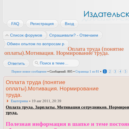
FAQ
Регистрация
Вход
Список форумов
Спрашивали? - Отвечаем
Обмен опытом по вопросам работы
Оплата труда (понятие
оплаты).Мотивация. Нормирование труда.
Ответить
Первое новое сообщение
• Сообщений: 805 •
Страница
1
из
81
•
1
2
3
4
5
Оплата труда (понятие
оплаты).Мотивация. Нормирование
труда.
Екатерина
» 19 авг 2011, 20:39
Оплата труда. Зарплаты. Мотивация сотрудников. Нормиро
труда.
Полезная информация в шапке и теме постоя