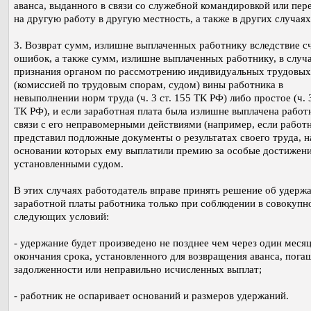
аванса, выданного в связи со служебной командировкой или пе
на другую работу в другую местность, а также в других случаях
3. Возврат сумм, излишне выплаченных работнику вследствие с
ошибок, а также сумм, излишне выплаченных работнику, в случ
признания органом по рассмотрению индивидуальных трудовых
(комиссией по трудовым спорам, судом) вины работника в
невыполнении норм труда (ч. 3 ст. 155 ТК РФ) либо простое (ч. 3
ТК РФ), и если заработная плата была излишне выплачена работ
связи с его неправомерными действиями (например, если работ
представил подложные документы о результатах своего труда, н
основании которых ему выплатили премию за особые достижени
установленными судом.
В этих случаях работодатель вправе принять решение об удерж
заработной платы работника только при соблюдении в совокупн
следующих условий:
- удержание будет произведено не позднее чем через один месяц
окончания срока, установленного для возвращения аванса, пога
задолженности или неправильно исчисленных выплат;
- работник не оспаривает оснований и размеров удержаний.