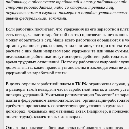
работнику, в обеспечение требований к этому работнику либо 
стороны работодателя, либо со стороны третьих лиц,
осуществляемое в случаях, размерах и порядке, установленных
иными федеральными законами.
Если работник посчитает, что удержания из его заработной плат
есть невыдача части заработной платы) произведены незаконно,
может обратиться в суд. Чаще всего работники обращаются в у
органы уже после увольнения, когда считают, что при окончате
расчете с них были неправомерно удержаны те или иные суммы
недовольные работники могут оспорить действия работодателя 
время трудовых отношений. Поэтому работники кадровой служ
должны знать, какие правила установлены в законодательстве дл
удержаний из заработной платы.
В целях охраны заработной платы в ТК РФ ограничены случаи, 
и размеры такой невыдачи части заработной платы, а также уст
порядок удержаний. Учитывая регламентацию "вычетов" из зар
платы в федеральном законодательстве, организации-работодат
требуется прописывать соответствующие условия в трудовых
договорах, локальных нормативных актах (например, в положен
оплате труда), коллективных договорах.
Однако на практике работники редко разбираются в вопросах