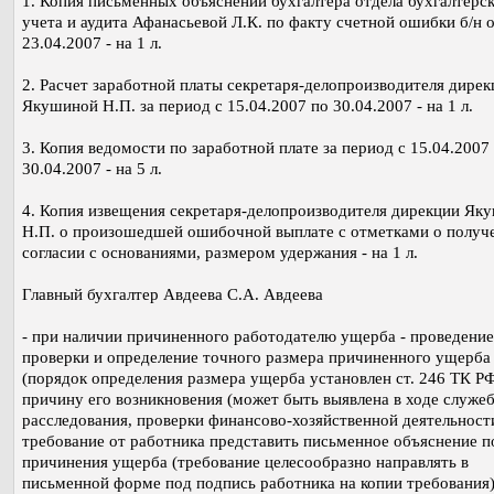
1. Копия письменных объяснений бухгалтера отдела бухгалтерс
учета и аудита Афанасьевой Л.К. по факту счетной ошибки б/н 
23.04.2007 - на 1 л.
2. Расчет заработной платы секретаря-делопроизводителя дирек
Якушиной Н.П. за период с 15.04.2007 по 30.04.2007 - на 1 л.
3. Копия ведомости по заработной плате за период с 15.04.2007
30.04.2007 - на 5 л.
4. Копия извещения секретаря-делопроизводителя дирекции Як
Н.П. о произошедшей ошибочной выплате с отметками о получ
согласии с основаниями, размером удержания - на 1 л.
Главный бухгалтер Авдеева С.А. Авдеева
- при наличии причиненного работодателю ущерба - проведение
проверки и определение точного размера причиненного ущерба
(порядок определения размера ущерба установлен ст. 246 ТК РФ
причину его возникновения (может быть выявлена в ходе служе
расследования, проверки финансово-хозяйственной деятельности 
требование от работника представить письменное объяснение п
причинения ущерба (требование целесообразно направлять в
письменной форме под подпись работника на копии требования),