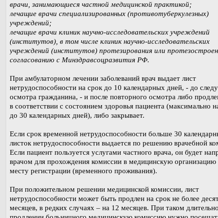
врачи, занимающиеся частной медицинской практикой;
лечащие врачи специализированных (противотуберкулезных)
учреждений;
лечащие врачи клиник научно-исследовательских учреждений
(институтов), в том числе клиник научно-исследовательских
учреждений (институтов) протезирования или протезостроени
согласованию с Минздравсоцразвития РФ.
При амбулаторном лечении заболеваний врач выдает лист
нетрудоспособности на срок до 10 календарных дней, - до сле
осмотра гражданина, - и после повторного осмотра либо продле
в соответствии с состоянием здоровья пациента (максимально н
до 30 календарных дней), либо закрывает.
Если срок временной нетрудоспособности больше 30 календарн
листок нетрудоспособности выдается по решению врачебной ко
Если пациент пользуется услугами частного врача, он будет нап
врачом для прохождения комиссии в медицинскую организацию
месту регистрации (временного проживания).
При положительном решении медицинской комиссии, лист
нетрудоспособности может быть продлен на срок не более деся
месяцев, в редких случаях – на 12 месяцев. При таком длительн
продлении больничного медицинскую комиссию нужно посещат