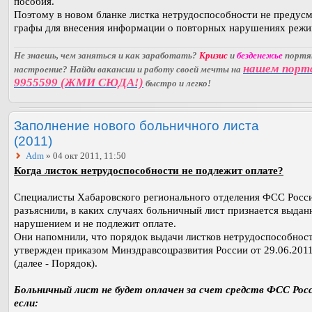
пособия.
Поэтому в новом бланке листка нетрудоспособности не предус
графы для внесения информации о повторных нарушениях режи
Не знаешь, чем заняться и как заработать?
Кризис
и
безденежье
порт
нашем порт
настроение? Найди вакансии и работу своей мечты на
9955599 (ЖМИ СЮДА!)
быстро и легко!
Заполнение нового больничного листа
(2011)
Adm
» 04 окт 2011, 11:50
Когда листок нетрудоспособности не подлежит оплате?
Специалисты Хабаровского регионального отделения ФСС Росс
разъяснили, в каких случаях больничный лист признается выдан
нарушением и не подлежит оплате.
Они напомнили, что порядок выдачи листков нетрудоспособнос
утвержден приказом Минздравсоцразвития России от 29.06.201
(далее - Порядок).
Больничный лист не будет оплачен за счет средств ФСС Росс
если: