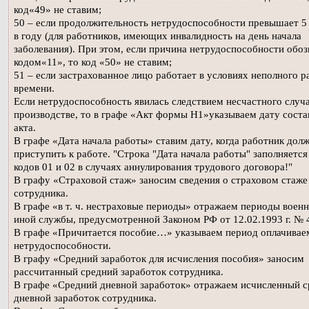
код«49» не ставим;
50 – если продолжительность нетрудоспособности превышает 5
в году (для работников, имеющих инвалидность на день начала
заболевания). При этом, если причина нетрудоспособности обоз
кодом«11», то код «50» не ставим;
51 – если застрахованное лицо работает в условиях неполного р
времени.
Если нетрудоспособность явилась следствием несчастного случа
производстве, то в графе «Акт формы Н1»указываем дату соста
акта.
В графе «Дата начала работы» ставим дату, когда работник дол
приступить к работе. "Строка "Дата начала работы" заполняется
кодов 01 и 02 в случаях аннулирования трудового договора!"
В графу «Страховой стаж» заносим сведения о страховом стаже
сотрудника.
В графе «в т. ч. нестраховые периоды» отражаем периоды военн
иной службы, предусмотренной Законом РФ от 12.02.1993 г. № 
В графе «Причитается пособие…» указываем период оплачивае
нетрудоспособности.
В графу «Средний заработок для исчисления пособия» заносим
рассчитанный средний заработок сотрудника.
В графе «Средний дневной заработок» отражаем исчисленный 
дневной заработок сотрудника.