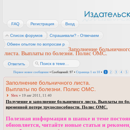
FAQ
Регистрация
Вход
Список форумов
Спрашивали? - Отвечаем
Обмен опытом по вопросам работы
Заполнение больничног
листа. Выплаты по болезни. Полис ОМС.
Ответить
Первое новое сообщение
• Сообщений: 97 •
Страница
1
из
10
•
1
2
3
4
5
Заполнение больничного листа.
Выплаты по болезни. Полис ОМС.
Slex
» 19 авг 2011, 11:40
Получение и заполнение больничного листа. Выплаты по бо
временной потере трудоспособности. Полис ОМС.
Полезная информация в шапке и теме постоя
обновляется, читайте новые статьи и рекоме