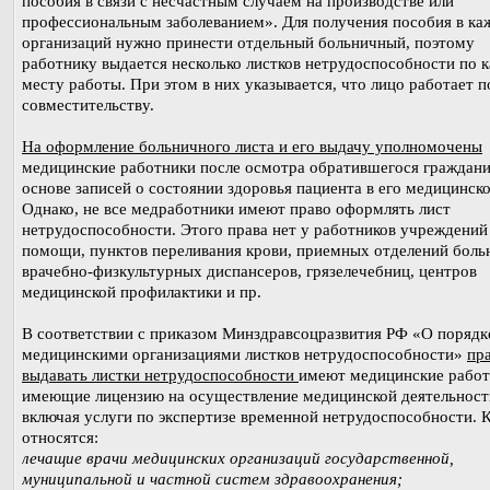
пособия в связи с несчастным случаем на производстве или
профессиональным заболеванием». Для получения пособия в ка
организаций нужно принести отдельный больничный, поэтому
работнику выдается несколько листков нетрудоспособности по 
месту работы. При этом в них указывается, что лицо работает п
совместительству.
На оформление больничного листа и его выдачу уполномочены
медицинские работники после осмотра обратившегося граждани
основе записей о состоянии здоровья пациента в его медицинско
Однако, не все медработники имеют право оформлять лист
нетрудоспособности. Этого права нет у работников учреждений
помощи, пунктов переливания крови, приемных отделений боль
врачебно-физкультурных диспансеров, грязелечебниц, центров
медицинской профилактики и пр.
В соответствии с приказом Минздравсоцразвития РФ «О порядк
медицинскими организациями листков нетрудоспособности»
пр
выдавать листки нетрудоспособности
имеют медицинские работ
имеющие лицензию на осуществление медицинской деятельност
включая услуги по экспертизе временной нетрудоспособности. 
относятся:
лечащие врачи медицинских организаций государственной,
муниципальной и частной систем здравоохранения;