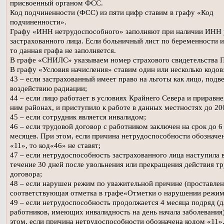
присвоенный органом ФСС.
Код подчиненности (ФСС) из пяти цифр ставим в графу «Код
подчиненности».
Графу «ИНН нетрудоспособного» заполняют при наличии ИНН 
застрахованного лица. Если больничный лист по беременности и
то данная графа не заполняется.
В графе «СНИЛС» указываем номер страхового свидетельства 
В графу «Условия начисления» ставим один или несколько кодов
43 – если застрахованный имеет право на льготы как лицо, подв
воздействию радиации;
44 – если лицо работает в условиях Крайнего Севера и приравн
ним районах, и приступило к работе в данных местностях до 20
45 – если сотрудник является инвалидом;
46 – если трудовой договор с работником заключен на срок до 6
месяцев. При этом, если причина нетрудоспособности обозначе
«11», то код«46» не ставят;
47 – если нетрудоспособность застрахованного лица наступила 
течение 30 дней после увольнения или прекращения действия т
договора;
48 – если нарушен режим по уважительной причине (проставлен
соответствующая отметка в графе«Отметки о нарушении режим
49 – если нетрудоспособность продолжается 4 месяца подряд (д
работников, имеющих инвалидность на день начала заболевания
этом, если причина нетрудоспособности обозначена кодом «11»,