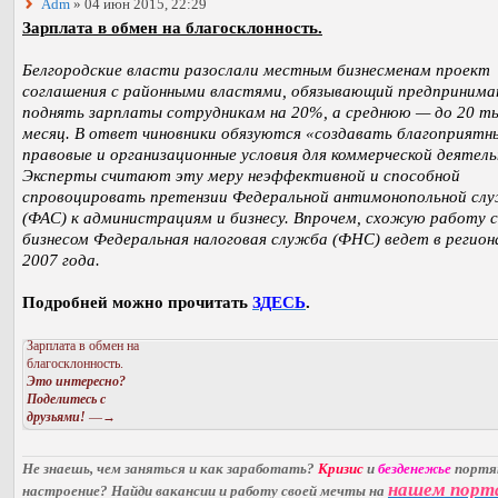
Adm
» 04 июн 2015, 22:29
Зарплата в обмен на благосклонность.
Белгородские власти разослали местным бизнесменам проект
соглашения с районными властями, обязывающий предпринима
поднять зарплаты сотрудникам на 20%, а среднюю — до 20 тыс
месяц. В ответ чиновники обязуются «создавать благоприятн
правовые и организационные условия для коммерческой деятел
Эксперты считают эту меру неэффективной и способной
спровоцировать претензии Федеральной антимонопольной сл
(ФАС) к администрациям и бизнесу. Впрочем, схожую работу с
бизнесом Федеральная налоговая служба (ФНС) ведет в регион
2007 года.
Подробней можно прочитать
ЗДЕСЬ
.
Зарплата в обмен на
благосклонность.
Это интересно?
Поделитесь с
друзьями!
—→
Не знаешь, чем заняться и как заработать?
Кризис
и
безденежье
порт
нашем порт
настроение? Найди вакансии и работу своей мечты на