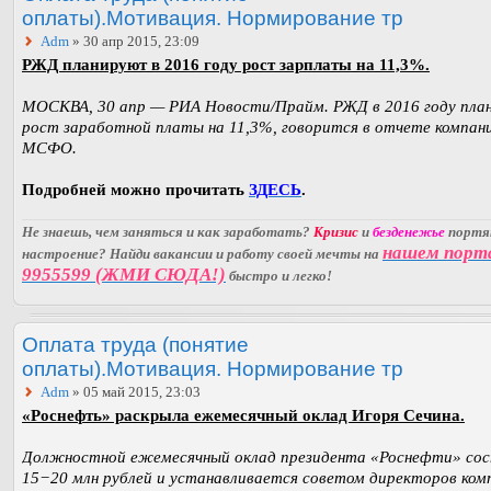
оплаты).Мотивация. Нормирование тр
Adm
» 30 апр 2015, 23:09
РЖД планируют в 2016 году рост зарплаты на 11,3%.
МОСКВА, 30 апр — РИА Новости/Прайм. РЖД в 2016 году пл
рост заработной платы на 11,3%, говорится в отчете компан
МСФО.
Подробней можно прочитать
ЗДЕСЬ
.
Не знаешь, чем заняться и как заработать?
Кризис
и
безденежье
порт
нашем порт
настроение? Найди вакансии и работу своей мечты на
9955599 (ЖМИ СЮДА!)
быстро и легко!
Оплата труда (понятие
оплаты).Мотивация. Нормирование тр
Adm
» 05 май 2015, 23:03
«Роснефть» раскрыла ежемесячный оклад Игоря Сечина.
Должностной ежемесячный оклад президента «Роснефти» со
15−20 млн рублей и устанавливается советом директоров ком