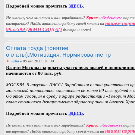
Подробней можно прочитать
ЗДЕСЬ
.
Не знаешь, чем заняться и как заработать?
Кризис
и
безденежье
порт
нашем порт
настроение? Найди вакансии и работу своей мечты на
9955599 (ЖМИ СЮДА!)
быстро и легко!
Оплата труда (понятие
оплаты).Мотивация. Нормирование тр
Adm
» 05 авг 2015, 20:00
Власти Москвы: зарплаты участковых врачей в поликлиник
начинаются от 80 тыс. руб.
МОСКВА, 5 августа. /ТАСС/. Заработная плата участкового вр
московской поликлинике составляет не менее 80 тыс рублей в 
Об этом сообщил в среду в эфире радиостанции «Говорит Мо
глава столичного департамента здравоохранения Алексей Хрип
Подробней можно прочитать
ЗДЕСЬ
.
Не знаешь, чем заняться и как заработать?
Кризис
и
безденежье
порт
нашем порт
настроение? Найди вакансии и работу своей мечты на