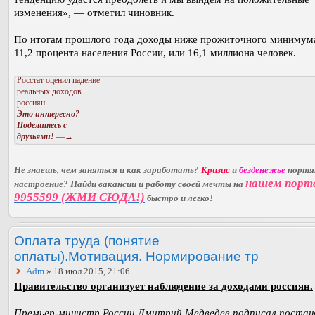
изменения», — отметил чиновник.
По итогам прошлого года доходы ниже прожиточного минимум
11,2 процента населения России, или 16,1 миллиона человек.
Росстат оценил падение
реальных доходов
россиян.
Это интересно?
Поделитесь с
друзьями!
—→
Не знаешь, чем заняться и как заработать?
Кризис
и
безденежье
порт
нашем порт
настроение? Найди вакансии и работу своей мечты на
9955599 (ЖМИ СЮДА!)
быстро и легко!
Оплата труда (понятие
оплаты).Мотивация. Нормирование тр
Adm
» 18 июл 2015, 21:06
Правительство организует наблюдение за доходами россиян.
Премьер-министр России Дмитрий Медведев подписал постано