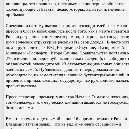
чиновницы, это правильно, поскольку «акционерные общества —
хозяйствующие субъекты, целью которых является извлечение
прибыли».
Спекуляции на тему высоких зарплат руководителей госкомпани
прессе и блогах возобновились после того, как в марте правител
России разрешило топ-менеджерам подконтрольных государств
коммерческих структур не раскрывать свои доходы. В частности
шла о руководителях РЖД Владимире Якунине, «Газпрома» Але
Миллере и «Роснефти» Игоре Сечине. Правительство постанов
276 изменило порядок публикации таких сведений, освободив от
обязанностей руководителей 23 открытых акционерных обществ
членов их семей. Публиковать данные теперь должны лишь
руководители, их заместители и главные бухгалтеры компаний, н
процентов принадлежащих государству, чье руководство назнач
правительством.
Пресс-секретарь премьер-министра Наталья Тимакова пояснила,
топ-менеджеры коммерческих компаний являются не госслужащ
бизнесменами.
Вместе с тем, в ходе прямой линии 16 апреля президент России
Владимир Путин заявил, что не видит «ничего страшного» в