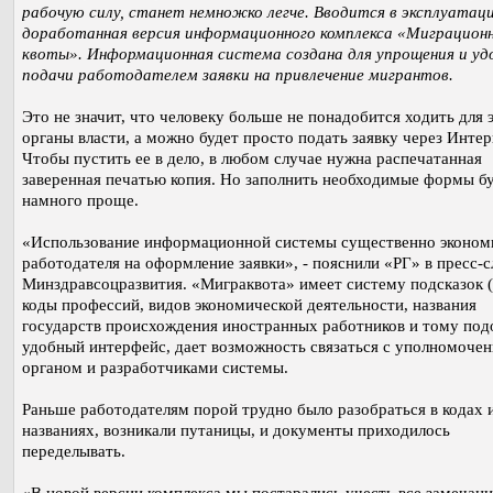
рабочую силу, станет немножко легче. Вводится в эксплуатац
доработанная версия информационного комплекса «Миграцион
квоты». Информационная система создана для упрощения и уд
подачи работодателем заявки на привлечение мигрантов.
Это не значит, что человеку больше не понадобится ходить для э
органы власти, а можно будет просто подать заявку через Интер
Чтобы пустить ее в дело, в любом случае нужна распечатанная
заверенная печатью копия. Но заполнить необходимые формы б
намного проще.
«Использование информационной системы существенно эконом
работодателя на оформление заявки», - пояснили «РГ» в пресс-
Минздравсоцразвития. «Миграквота» имеет систему подсказок 
коды профессий, видов экономической деятельности, названия
государств происхождения иностранных работников и тому под
удобный интерфейс, дает возможность связаться с уполномоче
органом и разработчиками системы.
Раньше работодателям порой трудно было разобраться в кодах 
названиях, возникали путаницы, и документы приходилось
переделывать.
«В новой версии комплекса мы постарались учесть все замечани