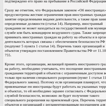
подтверждено его право на пребывание в Российской Федерации
Сразу же отметим, что Федеральным законом «Об иностранцах
предусмотрены жесткие ограничения прав иностранных граждан
занятие определенными видами деятельности, а также прав зан
определенные должности (статья 14). Например, иностранный
гражданин не может находиться на государственной или муниц
службе или быть командиром воздушного судна. Также запреще
принимать иностранных граждан на работу на объекты и в орга
деятельность которых связана с обеспечением безопасности РФ
(подпункт 5 пункта 1 статьи 14). Перечень таких организаций и
объектов утвержден постановлением Правительства РФ от 11.1
755.
Кроме этого, организации, желающей принять иностранного гр
на работу, необходимо учитывать, что посещение иностранным
гражданами территорий и объектов с ограниченным доступом 
только при наличии специального разрешения (пункт 1 статьи 1
Федерального закона). Поэтому если организация планирует, чт
привлекаемые ею иностранцы будут работать на указанных тер
и объектах, то ей необходимо заранее согласовать с Федерально
службой безопасности, возможно ли будет получение такого
специального разрешения на приемлемый срок. Перечень терри
объектов и организаций с регламентированным посещением для