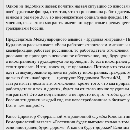
Одной из подобных лазеек политик назвал ситуацию со взносам
внебюджетные фонды, отметив, что за россиянина работодатель
взносы в размере 30% во внебюджетные социальные фонды. По 
мнению, из-за этого мигранты имеют конкурентные преимущест
гражданами России.
Председатель Международного альянса «Трудовая миграция» Н
Курдюмов рассказывает: «Если работает строителем мигрант и 
квалификации работает россиянин, то работодатель отчисления
россиянину проводит в пенсионное обеспечение, под будущую 
а иностранному трудящемуся не проводит. То есть иностранец д
стоит дешевле. И это, конечно, не правильно. Потому что тем 
идет стимулирование приема на работу иностранных граждан, х
должно быть наоборот, — цитируют Курдюмова Вести.ФМ, — 
завтра начать делать эти отчисления, кроме того, что мы прира
работодателя и тех и других, будет ли от этого лучше трудовым
мигрантам? Это же под пенсию, а не просто под то, чтобы где-т
России эти деньги каждый год как невостребованные в бюджет у
Вот в чем вопрос!».
Ранее Директор Федеральной миграционной службы Константи
Ромодановский заявлял: «Россиянин будет выгоден только в том 
если иностранец будет дороже. А как он будет дороже? Если мы