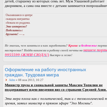
детей, старшему из которых семь лет. Муж Улашевой работает
дворником, а сама она вместе с детьми занимается попрошайни
Оказавшаяся в центре
скандала мигрантка
сбежала из роддома.
Это интересно?
Поделитесь с
друзьями!
—→
Не знаешь, чем заняться и как заработать?
Кризис
и
безденежье
порт
нашем порт
настроение? Найди вакансии и работу своей мечты на
9955599 (ЖМИ СЮДА!)
быстро и легко!
Оформление на работу иностранных
граждан. Трудовая мигра
Adm
» 08 ноя 2013, 16:27
Министр труда и социальной защиты Максим Топилин не
поддерживает идею введения виз со странами Средней Азии.
Эта мера плоха как с политической, так и с технологической 
зрения, заявил министр в прямом эфире "Эхо Москвы".