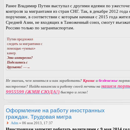
Ранее Владимир Путин выступал с другими идеями по ужесточ
контроля за мигрантами из стран СНГ. Так, в декабре 2012 года 
поручение, в соответствии с которым начиная с 2015 года жител
Средней Азии, не входящих в Таможенный союз, смогут въезжат
Россию только по загранпаспортам.
Путин предложил
следить за мигрантами с
помощью «умных»
камер.
Это интересно?
Поделитесь с
друзьями!
—→
Не знаешь, чем заняться и как заработать?
Кризис
и
безденежье
порт
нашем порт
настроение? Найди вакансии и работу своей мечты на
9955599 (ЖМИ СЮДА!)
быстро и легко!
Оформление на работу иностранных
граждан. Трудовая мигра
Adm
» 06 ноя 2013, 17:37
Иностранцам запретят работать водителями с 9 мая 2014 год