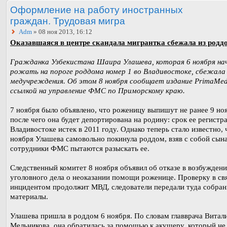
Оформление на работу иностранных
граждан. Трудовая мигра
Adm
» 08 ноя 2013, 16:12
Оказавшаяся в центре скандала мигрантка сбежала из родд
Гражданка Узбекистана Шаира Улашева, которая 6 ноября на
рожать на пороге роддома номер 1 во Владивостоке, сбежала
медучреждения. Об этом 8 ноября сообщает издание PrimaMed
ссылкой на управление ФМС по Приморскому краю.
7 ноября было объявлено, что роженицу выпишут не ранее 9 но
после чего она будет депортирована на родину: срок ее регистр
Владивостоке истек в 2011 году. Однако теперь стало известно, 
ноября Улашева самовольно покинула роддом, взяв с собой сына
сотрудники ФМС пытаются разыскать ее.
Следственный комитет 8 ноября объявил об отказе в возбужден
уголовного дела о неоказании помощи роженице. Проверку в свя
инцидентом продолжит МВД, следователи передали туда собра
материалы.
Улашева пришла в роддом 6 ноября. По словам главврача Витал
Мельникова, она обратилась за помощью к акушеру, который не