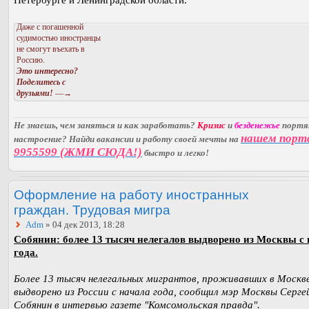
Даже с погашенной
судимостью иностранцы
не смогут въехать в
Россию.
Это интересно?
Поделитесь с
друзьями!
—→
Не знаешь, чем заняться и как заработать?
Кризис
и
безденежье
порт
нашем порт
настроение? Найди вакансии и работу своей мечты на
9955599 (ЖМИ СЮДА!)
быстро и легко!
Оформление на работу иностранных
граждан. Трудовая мигра
Adm
» 04 дек 2013, 18:28
Собянин: более 13 тысяч нелегалов выдворено из Москвы с 
года.
Более 13 тысяч нелегальных мигрантов, проживавших в Москве
выдворено из России с начала года, сообщил мэр Москвы Серге
Собянин в интервью газете "Комсомольская правда".