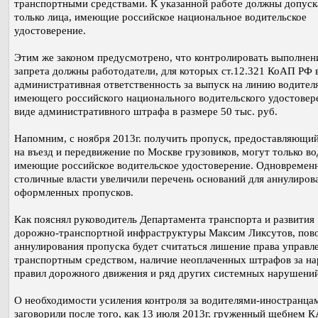
транспортными средствами. К указанной работе должны допуск
только лица, имеющие российское национальное водительское
удостоверение.
Этим же законом предусмотрено, что контролировать выполнен
запрета должны работодатели, для которых ст.12.321 КоАП РФ 
административная ответственность за выпуск на линию водителя
имеющего российского национального водительского удостовере
виде административного штрафа в размере 50 тыс. руб.
Напомним, с ноября 2013г. получить пропуск, предоставляющи
на въезд и передвижение по Москве грузовиков, могут только во
имеющие российское водительское удостоверение. Одновремен
столичные власти увеличили перечень оснований для аннулиров
оформленных пропусков.
Как пояснял руководитель Департамента транспорта и развития
дорожно-транспортной инфраструктуры Максим Ликсутов, пов
аннулирования пропуска будет считаться лишение права управл
транспортным средством, наличие неоплаченных штрафов за н
правил дорожного движения и ряд других системных нарушений
О необходимости усиления контроля за водителями-иностранца
заговорили после того, как 13 июля 2013г. груженный щебнем 