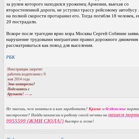
за рулем которого находился уроженец Армении, выехав со
второстепенной дороги, не уступил трассу рейсовому автобусу
на полной скорости протаранил его. Тогда погибли 18 человек, 
20 пострадали.
Вскоре после трагедии врио мэра Москвы Сергей Собянин заяви
нарушение трудовыми мигрантами правил дорожного движения
рассматриваться как повод для выселения.
РБК
Иностранцам запретят
работать водителями с 9
мая 2014 года.
Это интересно?
Поделитесь с
друзьями!
—→
Не знаешь, чем заняться и как заработать?
Кризис
и
безденежье
порт
нашем порт
настроение? Найди вакансии и работу своей мечты на
9955599 (ЖМИ СЮДА!)
быстро и легко!