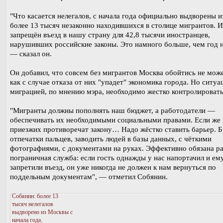
"Что касается нелегалов, с начала года официально выдворены и
более 13 тысяч незаконно находившихся в столице мигрантов. И
запрещён въезд в нашу страну для 42,8 тысячи иностранцев,
нарушивших российские законы. Это намного больше, чем год н
— сказал он.
Он добавил, что совсем без мигрантов Москва обойтись не може
как с случае отказа от них "упадет" экономика города. Но ситуа
миграцией, по мнению мэра, необходимо жестко контролировать
"Мигранты должны пополнять наш бюджет, а работодатели —
обеспечивать их необходимыми социальными правами. Если же 
приезжих противоречат закону… Надо жёстко ставить барьер. Б
отпечатки пальцев, заводить людей в базы данных, с чёткими
фотографиями, с документами на руках. Эффективно обязана р
пограничная служба: если гость однажды у нас напортачил и ем
запретили въезд, он уже никогда не должен к нам вернуться по
поддельным документам", — отметил Собянин.
Собянин: более 13
тысяч нелегалов
выдворено из Москвы с
начала года.