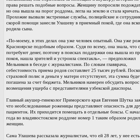
права решать подобные вопросы. Женщину попросили подождат
но она вышла на порог роддома, легла на землю и стала кричать.
Прохожие вызвали экстренные службы, полицейские и сотрудни
скорой помощи занесли Улашеву в приемный покой, где она вск
родила сына.
«По-моему, в этих делах она уже человек опытный. Она уже рож
Красноярске подобным образом. Судя по всему, она знала, что с
потребуют денег, поэтому в поисках поддержки она вышла из п
покоя, нашла зрителей и устроила спектакль», — предположил
Мельников в беседе с журналистами. По словам главврача,
себестоимость приема родов составляет 25 тысяч рублей. Поск
страховой полис и деньги у матери отсутствуют, эта сумма буде
погашена за счет бюджета. Мельников намерен обсудить вопрос
возмещения ущерба с представителями узбекской диаспоры.
Главный акушер-гинеколог Приморского края Евгения Шутка зая
что необследованные роженицы представляют опасность для др
пациенток. Их приходится помещать в отдельные боксы. С нача
года во владивостокском роддоме номер 1 таким образом родил
женщин.
Сама Улашева рассказала журналистам, что ей 28 лет, у нее есть