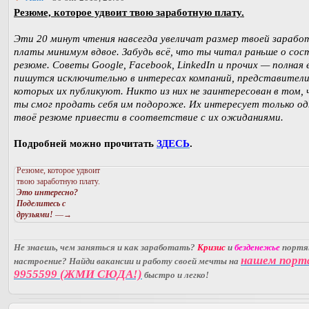
Резюме, которое удвоит твою заработную плату.
Эти 20 минут чтения навсегда увеличат размер твоей зарабо
платы минимум вдвое. Забудь всё, что ты читал раньше о сос
резюме. Советы Google, Facebook, LinkedIn и прочих — полная 
пишутся исключительно в интересах компаний, представител
которых их публикуют. Никто из них не заинтересован в том,
ты смог продать себя им подороже. Их интересует только од
твоё резюме привести в соответствие с их ожиданиями.
Подробней можно прочитать
ЗДЕСЬ
.
Резюме, которое удвоит
твою заработную плату.
Это интересно?
Поделитесь с
друзьями!
—→
Не знаешь, чем заняться и как заработать?
Кризис
и
безденежье
порт
нашем порт
настроение? Найди вакансии и работу своей мечты на
9955599 (ЖМИ СЮДА!)
быстро и легко!