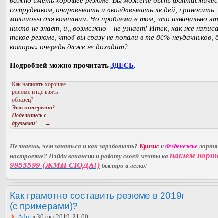
важно иметь хорошее резюме. Вы можете быть фантастиче
сотрудником, очаровывать и околдовывать людей, приносить
миллионы для компании. Но проблема в том, что изначально э
никто не знает, и,, возможно – не узнает! Итак, как же напис
такое резюме, чтоб вы сразу не попали в те 80% неудачников, 
которых очередь даже не доходит?
Подробней можно прочитать
ЗДЕСЬ
.
Как написать хорошее
резюме и где взять
образец?
Это интересно?
Поделитесь с
друзьями!
—→
Не знаешь, чем заняться и как заработать?
Кризис
и
безденежье
порт
нашем порт
настроение? Найди вакансии и работу своей мечты на
9955599 (ЖМИ СЮДА!)
быстро и легко!
Как грамотно составить резюме в 2019г
(с примерами)?
Adm
» 30 окт 2019, 21:00