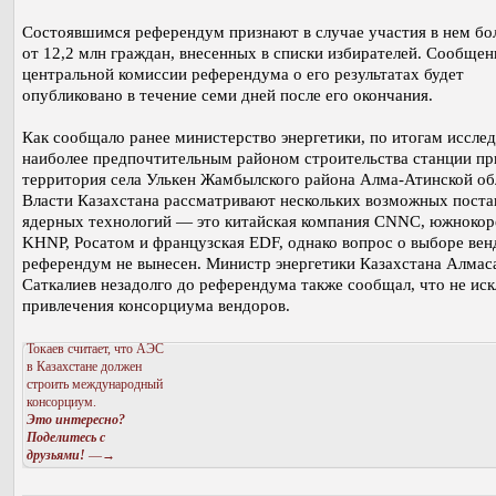
Состоявшимся референдум признают в случае участия в нем бо
от 12,2 млн граждан, внесенных в списки избирателей. Сообщен
центральной комиссии референдума о его результатах будет
опубликовано в течение семи дней после его окончания.
Как сообщало ранее министерство энергетики, по итогам иссле
наиболее предпочтительным районом строительства станции пр
территория села Улькен Жамбылского района Алма-Атинской об
Власти Казахстана рассматривают нескольких возможных пост
ядерных технологий — это китайская компания CNNC, южнокор
KHNP, Росатом и французская EDF, однако вопрос о выборе вен
референдум не вынесен. Министр энергетики Казахстана Алмас
Саткалиев незадолго до референдума также сообщал, что не ис
привлечения консорциума вендоров.
Токаев считает, что АЭС
в Казахстане должен
строить международный
консорциум.
Это интересно?
Поделитесь с
друзьями!
—→