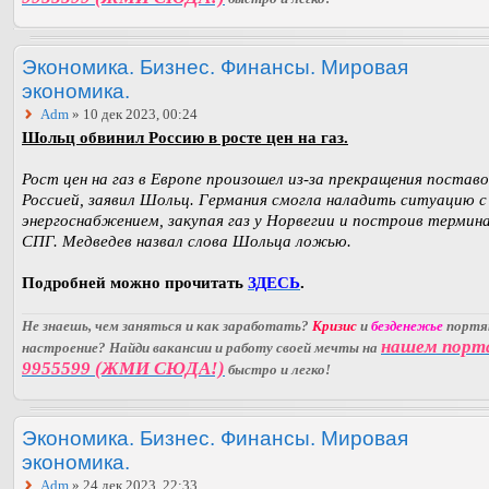
Экономика. Бизнес. Финансы. Мировая
экономика.
Adm
» 10 дек 2023, 00:24
Шольц обвинил Россию в росте цен на газ.
Рост цен на газ в Европе произошел из-за прекращения поставо
Россией, заявил Шольц. Германия смогла наладить ситуацию с
энергоснабжением, закупая газ у Норвегии и построив термин
СПГ. Медведев назвал слова Шольца ложью.
Подробней можно прочитать
ЗДЕСЬ
.
Не знаешь, чем заняться и как заработать?
Кризис
и
безденежье
порт
нашем порт
настроение? Найди вакансии и работу своей мечты на
9955599 (ЖМИ СЮДА!)
быстро и легко!
Экономика. Бизнес. Финансы. Мировая
экономика.
Adm
» 24 дек 2023, 22:33