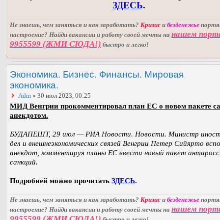
ЗДЕСЬ
.
Не знаешь, чем заняться и как заработать?
Кризис
и
безденежье
порт
нашем порт
настроение? Найди вакансии и работу своей мечты на
9955599 (ЖМИ СЮДА!)
быстро и легко!
Экономика. Бизнес. Финансы. Мировая
экономика.
Adm
» 30 июл 2023, 00:25
МИД Венгрии прокомментировал план ЕС о новом пакете с
анекдотом.
БУДАПЕШТ, 29 июл — РИА Новости. Новости. Министр инос
дел и внешнеэкономических связей Венгрии Петер Сийярто всп
анекдот, комментируя планы ЕС ввести новый пакет антиросс
санкций.
Подробней можно прочитать
ЗДЕСЬ
.
Не знаешь, чем заняться и как заработать?
Кризис
и
безденежье
порт
нашем порт
настроение? Найди вакансии и работу своей мечты на
9955599 (ЖМИ СЮДА!)
быстро и легко!