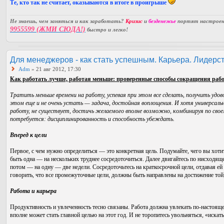
Те, кто так не считает, оказываются в итоге в проигрыше
Не знаешь, чем заняться и как заработать?
Кризис
и
безденежье
портят настроени
9955599 (ЖМИ СЮДА!)
быстро и легко!
Для менеджеров - как стать успешным. Карьера. Лидерст
Adm
» 21 авг 2012, 17:30
Как работать лучше, работая меньше: проверенные способы сокращения рабо
Тратить меньше времени на работу, успевая при этом все сделать, получить удов
этом еще и не очень устать — задача, достойная воплощения. И хотя универсал
работу, не существует, достичь желаемого вполне возможно, комбинируя по своем
потребуется: дисциплинированность и способность убеждать.
Вперед к цели
Первое, с чем нужно определиться — это конкретная цель. Подумайте, чего вы хотит
быть одна — на нескольких труднее сосредоточиться. Далее двигайтесь по нисходящ
потом — на одну — две недели. Сосредоточьтесь на краткосрочной цели, отдавая ей
говорить, что все промежуточные цели, должны быть направлены на достижение той,
Работа и карьера
Продуктивность и увлеченность тесно связаны. Работа должна увлекать по-настоящ
вполне может стать главной целью на этот год. И не торопитесь увольняться, «искат