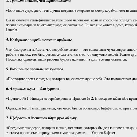
3. Тратьте меньше, чем зарабатываете
«Если ваше судно дало течь, лучше потратить энергию на смену корабля, чем на ла
Вы не сможете стать финансово успешным человеком, если не способны обуздать св
жизни, несмотря на многомиллиардное состояние. Он все еще живет в доме, который
Lincoln.
4. Не берите потребительские кредиты
Чем быстрее вы поймете, что потребительство — это социальная чума современнос
работать на них, тем быстрее вы сможете отказаться от ненужных вещей. Только дура
Поскольку однажды ваши рабочие будни закончатся, а долг все еще останется.
5. Выбирайте правильных кумиров
«Проводите время с людьми, которых вы считаете лучше себя. Это поможет вам дв
6. Азартные игры — для дураков
«Правило № 1. Никогда не теряйте деньги. Правило № 2. Никогда не забывайте пра
Однажды Билл Гейтс признался, что часто бьется об заклад с Баффетом, но при это
7. Щедрость и достаток идут рука об руку
«Среди миллиардеров, которых я знаю, нет таких, которых бы деньги изменили до н
то затем просто стали придурками с миллиардами». — Уоррен Баффет.