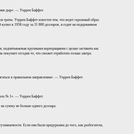
тание дыр». — Уоррен Баффет.
ои траты. Уоррен Баффет известен тем, что ведет скромный образ
 купил в 1958 году за 31 800 долларов, и ездит на подержанном
ти, подпитываемая крупными корпорациями с целью заставить вас
к покупает сегодня то, что сможет отработать только завтра.
игаться в правильном направлении». — Уоррен Баффет.
вило № 1». — Уоррен Баффет.
м на сумму не больше одного доллара.
еузнаваемости. Если они были придурками до того, как разбогатели,