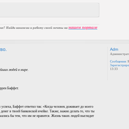
нашем портале
е? Найди вакансии и работу своей мечты на
во.
Adm
Администрат
Сообщения:
9
Зарегистриро
13:33
йших людей в мире.
оррен Баффет.
 успеха, Баффет ответил так: «Когда человек доживает до моего
 денег в твоей банковской ячейке. Также, важно делать то, что ты
мались бы тем, что им не нравится. Жизнь таких людей выглядит