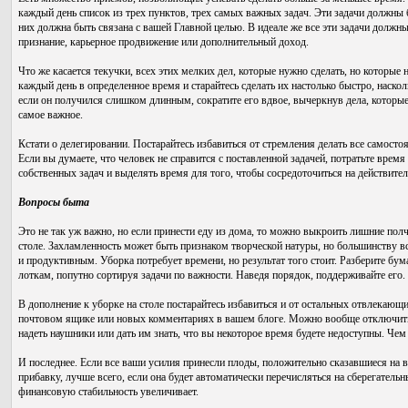
каждый день список из трех пунктов, трех самых важных задач. Эти задачи должны 
них должна быть связана с вашей Главной целью. В идеале же все эти задачи должн
признание, карьерное продвижение или дополнительный доход.
Что же касается текучки, всех этих мелких дел, которые нужно сделать, но которые 
каждый день в определенное время и старайтесь сделать их настолько быстро, наскол
если он получился слишком длинным, сократите его вдвое, вычеркнув дела, которые
самое важное.
Кстати о делегировании. Постарайтесь избавиться от стремления делать все самосто
Если вы думаете, что человек не справится с поставленной задачей, потратьте время
собственных задач и выделять время для того, чтобы сосредоточиться на действите
Вопросы быта
Это не так уж важно, но если принести еду из дома, то можно выкроить лишние полч
столе. Захламленность может быть признаком творческой натуры, но большинству в
и продуктивным. Уборка потребует времени, но результат того стоит. Разберите бума
лоткам, попутно сортируя задачи по важности. Наведя порядок, поддерживайте его.
В дополнение к уборке на столе постарайтесь избавиться и от остальных отвлека
почтовом ящике или новых комментариях в вашем блоге. Можно вообще отключить н
надеть наушники или дать им знать, что вы некоторое время будете недоступны. Чем
И последнее. Если все ваши усилия принесли плоды, положительно сказавшиеся на 
прибавку, лучше всего, если она будет автоматически перечисляться на сберегательн
финансовую стабильность увеличивает.