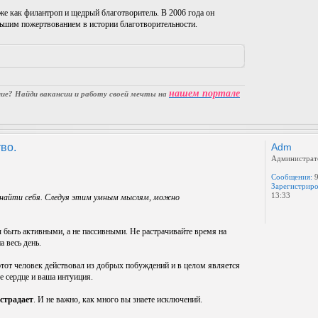
же как филантроп и щедрый благотворитель. В 2006 года он
льшим пожертвованием в истории благотворительности.
нашем портале
е? Найди вакансии и работу своей мечты на
во.
Adm
Администрат
Сообщения:
9
Зарегистриро
13:33
 найти себя. Следуя этим умным мыслям, можно
 быть активными, а не пассивными. Не растрачивайте время на
а весь день.
 этот человек действовал из добрых побуждений и в целом является
е сердце и ваша интуиция.
острадает
. И не важно, как много вы знаете исключений.