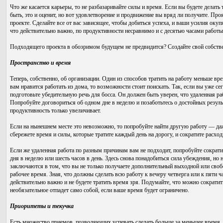
Что же касается карьеры, то не разбазаривайте силы и время. Если вы будете делать
быть, это и оценит, но вот удовлетворение и продвижение вы вряд ли получите. Пр
проекте. Сделайте все от вас зависящее, чтобы добиться успеха, и ваши усилия окуп
что действительно важно, по продуктивности несравнимо и с десятью часами работы 
Подходящего проекта в обозримом будущем не предвидится? Создайте свой собств
Пространство и время
Теперь, собственно, об организации. Один из способов тратить на работу меньше вре
вам нравится работать из дома, то возможности стоит поискать. Так, если вы уже се
подготовьте убедительную речь для босса. Он должен быть уверен, что удаленная ра
Попробуйте договориться об одном дне в неделю и позаботьтесь о достойных резул
продуктивность только увеличивает.
Если на нынешнем месте это невозможно, то попробуйте найти другую работу — даже
сбережете время и силы, которые тратите каждый день на дорогу, и сократите расхо
Если же удаленная работа по разным причинам вам не подходит, попробуйте сократи
дня в неделю или шесть часов в день. Здесь снова понадобиться сила убеждения, н
заключаются в том, что вы не только получаете дополнительный выходной или свобо
рабочее время. Зная, что должны сделать всю работу к вечеру четверга или к пяти ч
действительно важно и не будете тратить время зря. Подумайте, что можно сократит
необязательное отпадет само собой, если ваше время будет ограничено.
Приоритеты и текучка
Есть множество приемов, позволяющих успевать сделать больше за меньшее время.