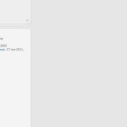
ор
2602
ван:
27 сен 2011,