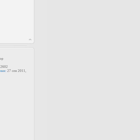
ор
2602
ван:
27 сен 2011,