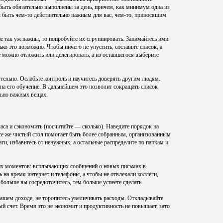
быть обязательно выполнены за день, причем, как минимум одна из
ы быть чем-то действительно важным для вас, чем-то, приносящим
не так уж важны, то попробуйте их сгруппировать. Занимайтесь ими
ько это возможно. Чтобы ничего не упустить, составьте список, а
 можно отложить или делегировать, а из оставшегося выберите
ятельно. Ослабьте контроль и научитесь доверять другим людям.
 на его обучение. В дальнейшем это позволит сокращать список
льно важных вещах.
аса и сэкономить (посчитайте — сколько). Наведите порядок на
се же чистый стол помогает быть более собранным, организованным
ги, избавьтесь от ненужных, а остальные распределите по папкам и
ющих моментов: всплывающих сообщений о новых письмах в
а время интернет и телефоны, а чтобы не отвлекали коллеги,
 больше вы сосредоточитесь, тем больше успеете сделать.
вашем доходе, не торопитесь увеличивать расходы. Откладывайте
ый счет. Время это не экономит и продуктивность не повышает, зато