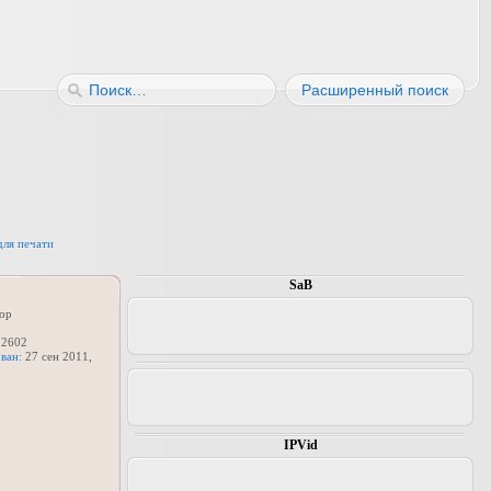
Расширенный поиск
для печати
SaB
ор
2602
ван:
27 сен 2011,
IPVid