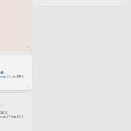
68
ван:
23 авг 2011,
ор
2602
ван:
27 сен 2011,