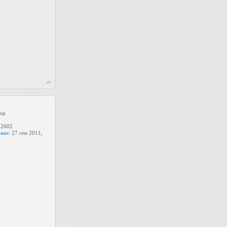
ор
2602
ван:
27 сен 2011,