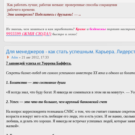
Как работать лучше, работая меньше: проверенные способы сокращения
рабочего времени.
Это интересно? Поделитесь с друзьями!
—→
Не знаешь, чем заняться и как заработать?
Кризис
и
безденежье
портят настроени
9955599 (ЖМИ СЮДА!)
быстро и легко!
Для менеджеров - как стать успешным. Карьера. Лидерст
Adm
» 21 авг 2012, 17:33
7 заповедей успеха от Уоррена Баффета.
Секреты бизнес-побед от самого успешного инвестора ХХ века и одного из богате
1. Богатство — это состояние души
«Я всегда знал, что буду богат. Я никогда не сомневался в этом ни на минуту». — У
2. Успех — это что-то большее, чем крупный банковский счет
На вопрос корреспондента телеканала CNBC о том, что он считает главным секретом
возраста и вокруг него есть любящие его люди, это и есть успех. И не важно, сколько
любишь, и делать это хорошо. Я никогда не встречал успешных людей, которые зани
жалкой».