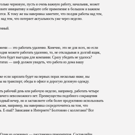
 только черновую, пусть и очень важную работу, начальник, может
оявите инициативу и найдите себе применение в большом и важном
ятся. К тому же вы наверняка заметите, что полдня работы над тем,
над тем, что потеряет актуальность уже через неделю.
енный.
мени — это работать удаленно. Конечно, это не для всех, но если
годня можете работать удаленно, то, не откладывая в долгий ящик,
бота будет выгодна для компании. Сразу убедить не удалось?
ьтатах — шеф должен увидеть, что работа из дома вашу
 если зарплата будет на первых порах несколько ниже, вы
ды на транспорт, обеды в офисе и дорогую деловую одежду.
ть рабочий день или рабочую неделю, например, работать четыре
о ничего невозможного нет. Преимущества подобного сокращения
дный вечер, но и заставляете себя более продуктивно использовать
асам, например, вы наверняка сосредоточитесь на том, что
ь. E-mail? Зависание в Интернете? Болтовню с коллегами? Все
 Один из основных — расстановка приоритетов. Составляйте