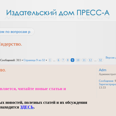
ом по вопросам работы
Лидерство.
Версия 
 Сообщений: 311 •
Страница
9
из
32
•
1
...
6
7
8
9
10
11
12
...
32
во.
Adm
Администрат
Сообщения:
9
Зарегистриро
13:33
ляется, читайте новые статьи и
ых новостей, полезных статей и их обсуждения
 находится
ЗДЕСЬ
.