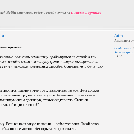
нашем портале
е? Найди вакансии и работу своей мечты на
во.
Adm
Администрат
чего времени.
Сообщения:
9
Зарегистриро
13:33
ольствие, повысить самооценку, продвинуться по службе и при
ьного способа свести к минимуму время, которое мы тратим на
у вкусу несколько проверенных способов. Основное, что для этого
е добиться именно в этом году, и выберите главное. Цель должна
ей: установите среднесрочную цель на ближайшие три месяца, а
 максимум сил, а достигнув, ставьте следующую. Стоит ли
 главной и единственной?
ему. Если вы пока такую не нашли — займитесь этим. Такой поиск
ь себя» вполне можно и без отрыва от производства.