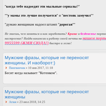
"
когда тебе надоедят эти мыльные сериалы
?"
""
у мамы это лучше получается
" и "
нестояк замучил
""
"думаю женщинам надоел штамп "
дорогая
""
Не знаешь, чем заняться и как заработать?
Кризис
и
безденежье
порт
нашем порт
настроение? Найди вакансии и работу своей мечты на
9955599 (ЖМИ СЮДА!)
быстро и легко!
Мужские фразы, которые не переносят
женщины. И наоборот:)
Пингвинчик
» 10 янв 2017, 11:18
Бесит когда называет "Котенком".
Мужские фразы, которые не переносят
женщины
Аглая
» 23 июл 2018, 14:25