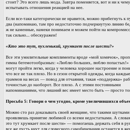
стоит? Это всего лишь мода. Завтра поменяется, вот и ни к чем
испытывать отношения реакцией на нее.
Если все-таки категорически не нравится, можно прибегнуть к п
два (напоминаю, там про недостаточно подчеркнутую линию бе
ж не каменные, намеки понимаем и можем пойти на компромисс
так сильно... обескуражен!
«Кто это тут, пухленький, хрумкает после шести?»
Все эти умилительные комплименты вроде «мой хомячок», проп
гимна бегемотообразных: «Люблю больших, люблю попастых!»
могут пройти легко, когда у человека хорошее настроение и пон
что все не так плохо. Но в сезон открытой одежды, когда каждые
граммов на весах — повод для отчаяния, такая «поддержка» раб
точностью до наоборот. Все плохо. А с этими постоянными
напоминаниями, что лишний вес имеет место быть — просто т
Просьба 5: Говори о чем угодно, кроме увеличившихся объе
Можно сто раз доказывать своей женщине, что такими шутками
проявляешь принятие любимой со всеми недостатками. А слова
это тут хрумкает после шести» — помогаешь держать себя в ру
все же пусть кнут для словесного самобичевания останется в ж