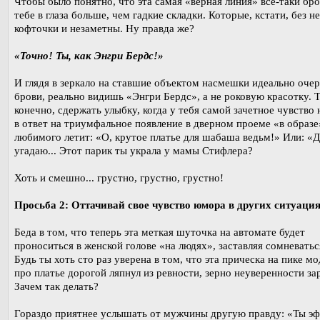
Чтобы было понятно, что эта самая «верная линия» все-таки бро
тебе в глаза больше, чем гадкие складки. Которые, кстати, без н
кофточки и незаметны. Ну правда же?
«Точно! Ты, как Энгри Бердс!»
И глядя в зеркало на ставшие объектом насмешки идеально оче
брови, реально видишь «Энгри Бердс», а не роковую красотку. 
конечно, сдержать улыбку, когда у тебя самой зачетное чувство 
в ответ на триумфальное появление в дверном проеме «в образе
любимого летит: «О, крутое платье для шабаша ведьм!» Или: «Д
угадаю... Этот парик ты украла у мамы Стифлера?
Хоть и смешно... грустно, грустно, грустно!
Просьба 2: Оттачивай свое чувство юмора в других ситуаци
Беда в том, что теперь эта меткая шуточка на автомате будет
проноситься в женской голове «на людях», заставляя сомневаться
Будь ты хоть сто раз уверена в том, что эта прическа на пике мо
про платье дорогой ляпнул из ревности, зерно неуверенности за
Зачем так делать?
Гораздо приятнее услышать от мужчины другую правду: «Ты э