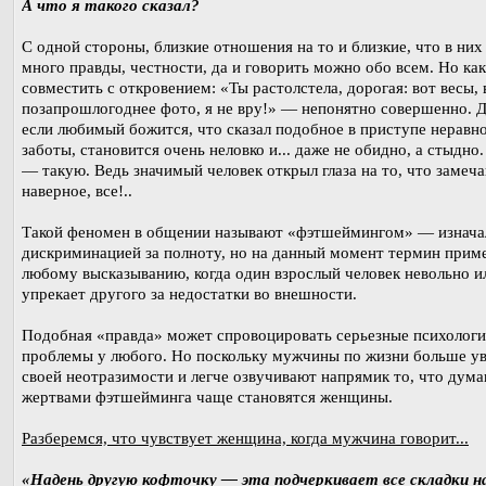
А что я такого сказал?
С одной стороны, близкие отношения на то и близкие, что в них
много правды, честности, да и говорить можно обо всем. Но как
совместить с откровением: «Ты растолстела, дорогая: вот весы, 
позапрошлогоднее фото, я не вру!» — непонятно совершенно. 
если любимый божится, что сказал подобное в приступе неравн
заботы, становится очень неловко и... даже не обидно, а стыдно.
— такую. Ведь значимый человек открыл глаза на то, что замеча
наверное, все!..
Такой феномен в общении называют «фэтшеймингом» — изнача
дискриминацией за полноту, но на данный момент термин приме
любому высказыванию, когда один взрослый человек невольно и
упрекает другого за недостатки во внешности.
Подобная «правда» может спровоцировать серьезные психологи
проблемы у любого. Но поскольку мужчины по жизни больше у
своей неотразимости и легче озвучивают напрямик то, что дума
жертвами фэтшейминга чаще становятся женщины.
Разберемся, что чувствует женщина, когда мужчина говорит...
«Надень другую кофточку — эта подчеркивает все складки н