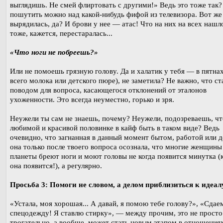
выглядишь. Не смей флиртовать с другими!» Ведь это тоже так?
пошутить можно над какой-нибудь фифой из телевизора. Вот же
вырядилась, да? И брови у нее — атас! Что на них на всех нашло
тоже, кажется, перестаралась...
«Что ноги не побреешь?»
Или не помоешь грязную голову. Да и халатик у тебя — в пятна
всего молока или детского пюре), не заметила? Не важно, что ст
поводом для вопроса, касающегося отклонений от эталонов
ухоженности. Это всегда неуместно, горько и зря.
Неужели ты сам не знаешь, почему? Неужели, подозреваешь, чт
любимой и красивой половинке в кайф быть в таком виде? Ведь
очевидно, что загнанная в данный момент бытом, работой или д
она только после твоего вопроса осознала, что многие женщины
планеты бреют ноги и моют головы не когда появится минутка (
она появится!), а регулярно.
Просьба 3: Помоги не словом, а делом приблизиться к идеал
«Устала, моя хорошая... А давай, я помою тебе голову?», «Сдае
спецодежду! Я ставлю стирку», — между прочим, это не просто
трогательно, а вообще, может стать новым этапом в отношениях