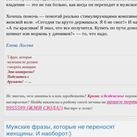
владении — это не так больно, как когда он переходит в мужское
Хочешь помочь — помогай реально стимулирующими комплим
женской воле. «Сегодня ты круто держишься. Я б не смог!» И на
«А ты красивая! Я знал, что все получится. Купить по пути дом
шпинат или морковь у дачников?» — то, что надо.
Елена Лосева
5 фраз, которые
мужчина не должен
говорить женщине.
Это интересно?
Поделитесь с
друзьями!
—→
Не знаешь, чем заняться и как заработать?
Кризис
и
безденежье
порт
нашем порт
настроение? Найди вакансии и работу своей мечты на
9955599 (ЖМИ СЮДА!)
быстро и легко!
Мужские фразы, которые не переносят
женщины. И наоборот:)