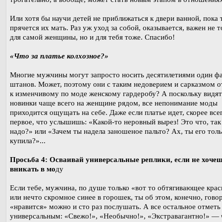
Или хотя бы научи детей не приближаться к двери ванной, пока 
прячется их мать. Раз уж уход за собой, оказывается, важен не т
для самой женщины, но и для тебя тоже. Спасибо!
«Что за платье колхозное?»
Многие мужчины могут запросто носить десятилетиями один ф
штанов. Может, поэтому они с таким недоверием и сарказмом о
к изменчивому по моде женскому гардеробу? А поскольку видят
новинки чаще всего на женщине рядом, все непонимание моды
приходится ощущать на себе. Даже если платье идет, скорее все
первое, что услышишь: «Какой-то неровный вырез! Это что, так
надо?» или «Зачем ты надела заношеное пальто? Ах, ты его толь
купила?»...
Просьба 4: Осваивай универсальные реплики, если не хоче
вникать в мо
ду
Если тебе, мужчина, по душе только «вот то обтягивающее крас
или нечто скромное синее в горошек, ты об этом, конечно, гово
«нравится» можно и сто раз послушать. А все остальное отметь
универсальным: «Свежо!», «Необычно!», «Экстравагантно!» — 