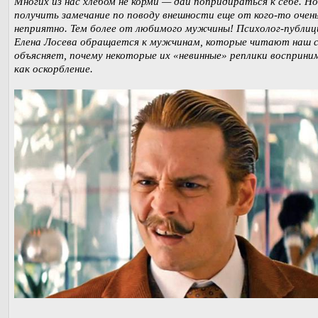
Многих из нас хлебом не корми — дай попридираться к себе. Но
получить замечание по поводу внешности еще от кого-то очен
неприятно. Тем более от любимого мужчины! Психолог-публи
Елена Лосева обращается к мужчинам, которые читают наш с
объясняет, почему некоторые их «невинные» реплики восприн
как оскорбление.