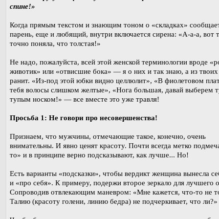
спине!»
Когда прямым текстом и знающим тоном о «складках» сообщае
парень, еще и любящий, внутри включается сирена: «А-а-а, вот 
точно поняла, что толстая!»
Не надо, пожалуйста, всей этой женской терминологии вроде «
животик» или «отвисшие бока» — я о них и так знаю, а из твоих
ранит. «Из-под этой юбки видно целлюлит», «В фиолетовом плат
тебя волосы слишком желтые», «Нога большая, давай выберем т
тупым носком!» — все вместе это уже травля!
Просьба 1: Не говори про несовершенства!
Признаем, что мужчины, отмечающие такое, конечно, очень
внимательны. И явно ценят красоту. Почти всегда метко подмеч
то» и в принципе верно подсказывают, как лучше... Но!
Есть варианты «подсказки», чтобы вердикт женщина вынесла се
и «про себя». К примеру, подержи второе зеркало для лучшего о
Сопроводив отвлекающим маневром: «Мне кажется, что-то не то
Талию (красоту голени, линию бедра) не подчеркивает, что ли?»