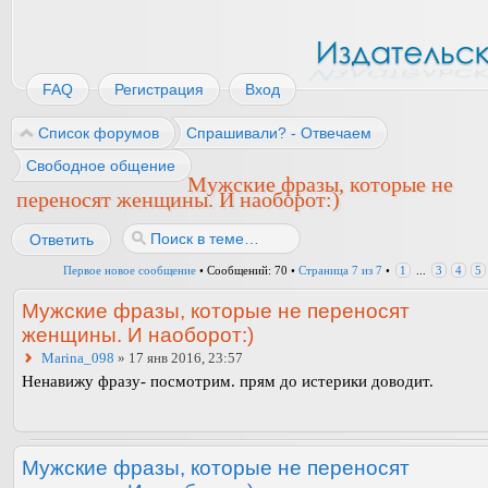
FAQ
Регистрация
Вход
Список форумов
Спрашивали? - Отвечаем
Свободное общение
Мужские фразы, которые не
переносят женщины. И наоборот:)
Ответить
Первое новое сообщение
• Сообщений: 70 •
Страница
7
из
7
•
1
...
3
4
5
Мужские фразы, которые не переносят
женщины. И наоборот:)
Marina_098
» 17 янв 2016, 23:57
Ненавижу фразу- посмотрим. прям до истерики доводит.
Мужские фразы, которые не переносят