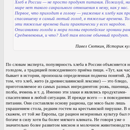
Хлеб в России — не просто продукт питания. Пожалуй, ни
мире нет такого сакрального отношения к нему, как у нас.
Первое, что приходит в голову — уважение к хлебу как пр
спасавшему в самый лютый голод, в тяжелые времена. То
эти тяжелые времена были практически у всех народов.
Описаниями голода и мора полны европейские хроники ран
Средневековья, и что? Хлеб там вполне обычный продукт.
Павел Сюткин, Историк ку
По словам эксперта, популярность хлеба в России объясняется н
голодом, а традицией повседневного приёма пищи. «Тут, как ча
бывает в истории, произошла определенная подмена понятий. Д
том, что хлеб, жито (в древнеславянской лексике) — это блюдо,
приготовляемое из самых разных ингредиентов: рожь, пшеница, 
полба, ячмень и т. д. Именно эти злаки и являлись продуктами-
спасителями в любой ситуации. И прежде всего — в повседневн
питании. Они составляли основу рациона, где мясо было лишь
украшением стола, редким гостем на крестьянской пирушке. В 
скажем, от той же Европы, где рацион незерновых культур был 
богаче в силу хотя бы более мягкого климата. Не говоря уже о
значительно более развитом мясном и молочном животноводств