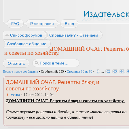
FAQ
Регистрация
Вход
Список форумов
Спрашивали? - Отвечаем
Свободное общение
ДОМАШНИЙ ОЧАГ. Рецепты б
и советы по хозяйству.
Ответить
Первое новое сообщение
• Сообщений: 655 •
Страница
66
из
66
•
1
...
62
63
64
6
ДОМАШНИЙ ОЧАГ. Рецепты блюд и
советы по хозяйству.
vesna
» 17 окт 2011, 14:04
ДОМАШНИЙ ОЧАГ. Рецепты блюд и советы по хозяйству.
Самые вкусные рецепты и блюда, а также многие секреты по
хозяйству - всё можно найти в данной теме!