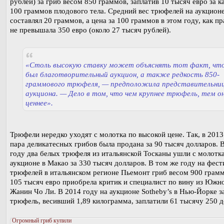
рублей) за гриб весом 850 граммов, заплатив 10 тысяч евро за 
100 граммов плодового тела. Средний вес трюфелей на аукцион
составлял 20 граммов, а цена за 100 граммов в этом году, как пр
не превышала 350 евро (около 27 тысяч рублей).
«Столь высокую ставку может объяснять тот факт, чт
был благотворительный аукцион, а также редкость 850-
граммового трюфеля, — предположила представительни
аукциона. — Дело в том, что чем крупнее трюфель, тем о
ценнее».
Трюфели нередко уходят с молотка по высокой цене. Так, в 2013
пара деликатесных грибов была продана за 90 тысяч долларов. 
году два белых трюфеля из итальянской Тосканы ушли с молотка
аукционе в Макао за 330 тысяч долларов. В том же году на фест
трюфелей в итальянском регионе Пьемонт гриб весом 900 грамм
105 тысяч евро приобрела критик и специалист по вину из Южн
Жанин Чо Ли. В 2014 году на аукционе Sotheby’s в Нью-Йорке з
трюфель, весивший 1,89 килограмма, заплатили 61 тысячу 250 д
Огромный гриб купили