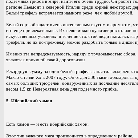
подземных грибов в мире, найти его очень трудно. Он растет то
регионе Пьемонт в северной Италии среди корней некоторых де
Белый трюфель встречается намного реже, чем любой другой.
Белый сорт обладает очень интенсивным вкусом и ароматом, чт
его еще привлекательнее. Их невозможно культивировать или по
искусственных условиях: в течение столетий люди пытались вы
трюфели, но их по-прежнему можно раздобыть только в дикой п
Именно эта непредсказуемость, наряду с трудоемкостью сбора,
являются причиной такой дороговизны.
Рекордную сумму за один белый трюфель заплатил владелец каз
Макао Стэнли Хо в 2007 году. Он отдал 330 тысяч долларов за о
самых больших трюфелей, обнаруженных за последние десятил
весом 1,5 кг. Невероятная цена для подземного грибка.
5. Иберийский хамон
Есть хамон — и есть иберийский хамон.
Этот тип вяленого мяса производится в определенном районе,