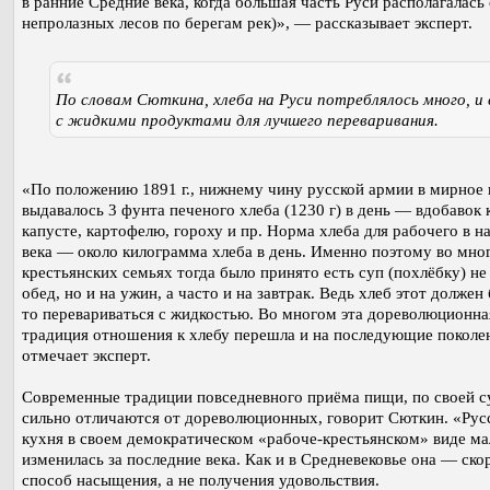
в ранние Средние века, когда большая часть Руси располагалась
непролазных лесов по берегам рек)», — рассказывает эксперт.
По словам Сюткина, хлеба на Руси потреблялось много, и 
с жидкими продуктами для лучшего переваривания.
«По положению 1891 г., нижнему чину русской армии в мирное
выдавалось 3 фунта печеного хлеба (1230 г) в день — вдобавок 
капусте, картофелю, гороху и пр. Норма хлеба для рабочего в н
века — около килограмма хлеба в день. Именно поэтому во мно
крестьянских семьях тогда было принято есть суп (похлёбку) не 
обед, но и на ужин, а часто и на завтрак. Ведь хлеб этот должен 
то перевариваться с жидкостью. Во многом эта дореволюционна
традиция отношения к хлебу перешла и на последующие поколе
отмечает эксперт.
Современные традиции повседневного приёма пищи, по своей су
сильно отличаются от дореволюционных, говорит Сюткин. «Рус
кухня в своем демократическом «рабоче-крестьянском» виде ма
изменилась за последние века. Как и в Средневековье она — ско
способ насыщения, а не получения удовольствия.