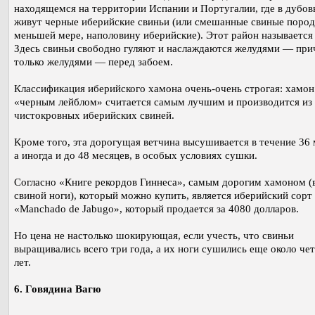
находящемся на территории Испании и Португалии, где в дубов
живут черные иберийские свиньи (или смешанные свиные пород
меньшей мере, наполовину иберийские). Этот район называется
Здесь свиньи свободно гуляют и наслаждаются желудями — при
только желудями — перед забоем.
Классификация иберийского хамона очень-очень строгая: хамон
«черным лейблом» считается самым лучшим и производится из
чистокровных иберийских свиней.
Кроме того, эта дорогущая ветчина высушивается в течение 36 
а иногда и до 48 месяцев, в особых условиях сушки.
Согласно «Книге рекордов Гиннеса», самым дорогим хамоном (
свиной ноги), который можно купить, является иберийский сорт
«Manchado de Jabugo», который продается за 4080 долларов.
Но цена не настолько шокирующая, если учесть, что свиньи
выращивались всего три года, а их ноги сушились еще около че
лет.
6. Говядина Вагю