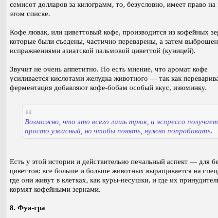
семисот долларов за килограмм, то, безусловно, имеет право на
этом списке.
Кофе лювак, или циветтовый кофе, производится из кофейных зе
которые были съедены, частично переварены, а затем выброшен
испражнениями азиатской пальмовой циветтой (куницей).
Звучит не очень аппетитно. Но есть мнение, что аромат кофе
усиливается кислотами желудка животного — так как переварив
ферментация добавляют кофе-бобам особый вкус, изюминку.
Возможно, что это всего лишь трюк, и эспрессо получает
просто ужасный, но чтобы понять, нужно попробовать.
Есть у этой истории и действительно печальный аспект — для 
циветтов: все больше и больше животных выращивается на спе
где они живут в клетках, как куры-несушки, и где их принудител
кормят кофейными зернами.
8. Фуа-гра