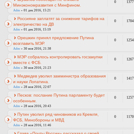
0
1377
Минэкономразвития с Минфином.
Adm
» 01 дек 2016, 15:21
Россияне заплатят за снижение тарифов на
0
1704
электричество на ДВ
Adm
» 01 дек 2016, 15:19
Орешкин принял предложение Путина
0
1254
возглавить МЭР.
Adm
» 30 ноя 2016, 21:38
МЭР собралось контролировать госзакупки
0
1267
вместе с ФСБ.
Adm
» 30 ноя 2016, 21:23
Медведев уволил замминистра образования
0
1417
и науки Лопатина.
Adm
» 28 ноя 2016, 22:07
Песков: послание Путина парламенту будет
0
1257
особенным.
Adm
» 28 ноя 2016, 20:43
Путин уволил ряд чиновников из Кремля,
0
1170
ФСБ, Минобороны и МВД
Adm
» 28 ноя 2016, 11:46
Глава «Почты России» рассказал о своей