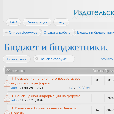
FAQ
Регистрация
Вход
Список форумов
Статьи о работе
Бюджет и бюджетники
Бюджет и бюджетники.
Новая тема
Отметить 
Объявления
Ответы
Просм
Повышение пенсионного возраста: все
84
13861
подробности реформы.
Adm
» 13 янв 2017, 14:25
1
...
7
8
9
Поиск нужной информации на форуме.
1
15885
Adm
» 21 апр 2016, 16:07
В память о Войне. 77-летие Великой
140
21622
Победы!