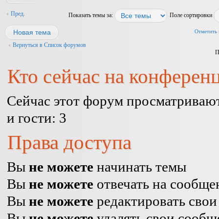
Пред.
Показать темы за:
Поле сортировки
Новая тема
Отметить 
Вернуться в Список форумов
П
Кто сейчас на конферен
Сейчас этот форум просматривают
и гости: 3
Права доступа
Вы
не можете
начинать темы
Вы
не можете
отвечать на сообще
Вы
не можете
редактировать свои
Вы
не можете
удалять свои сообщ