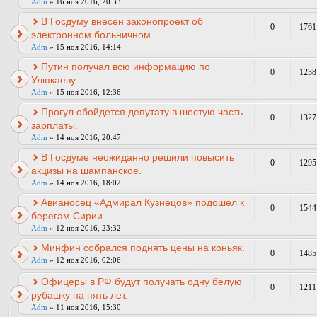
Adm
» 16 ноя 2016, 20:33
В Госдуму внесен законопроект об
0
1761
электронном больничном.
Adm
» 15 ноя 2016, 14:14
Путин получал всю информацию по
0
1238
Улюкаеву.
Adm
» 15 ноя 2016, 12:36
Прогул обойдется депутату в шестую часть
0
1327
зарплаты.
Adm
» 14 ноя 2016, 20:47
В Госдуме неожиданно решили повысить
0
1295
акцизы на шампанское.
Adm
» 14 ноя 2016, 18:02
Авианосец «Адмирал Кузнецов» подошел к
0
1544
берегам Сирии.
Adm
» 12 ноя 2016, 23:32
Минфин собрался поднять цены на коньяк.
0
1485
Adm
» 12 ноя 2016, 02:06
Офицеры в РФ будут получать одну белую
0
1211
рубашку на пять лет.
Adm
» 11 ноя 2016, 15:30