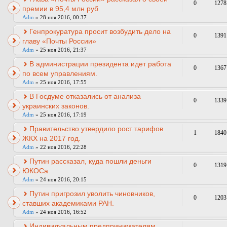
0
1278
премии в 95,4 млн руб
Adm
» 28 ноя 2016, 00:37
Генпрокуратура просит возбудить дело на
0
1391
главу «Почты России»
Adm
» 25 ноя 2016, 21:37
В администрации президента идет работа
0
1367
по всем управлениям.
Adm
» 25 ноя 2016, 17:55
В Госдуме отказались от анализа
0
1339
украинских законов.
Adm
» 25 ноя 2016, 17:19
Правительство утвердило рост тарифов
1
1840
ЖКХ на 2017 год.
Adm
» 22 ноя 2016, 22:28
Путин рассказал, куда пошли деньги
0
1319
ЮКОСа.
Adm
» 24 ноя 2016, 20:15
Путин пригрозил уволить чиновников,
0
1203
ставших академиками РАН.
Adm
» 24 ноя 2016, 16:52
Индивидуальным предпринимателям