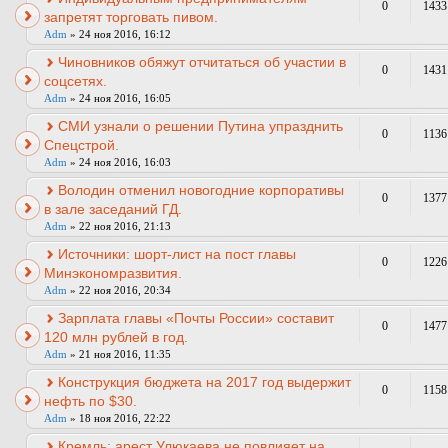
0
1433
запретят торговать пивом.
Adm
» 24 ноя 2016, 16:12
Чиновников обяжут отчитаться об участии в
0
1431
соцсетях.
Adm
» 24 ноя 2016, 16:05
СМИ узнали о решении Путина упразднить
0
1136
Спецстрой.
Adm
» 24 ноя 2016, 16:03
Володин отменил новогодние корпоративы
0
1377
в зале заседаний ГД.
Adm
» 22 ноя 2016, 21:13
Источники: шорт-лист на пост главы
0
1226
Минэкономразвития.
Adm
» 22 ноя 2016, 20:34
Зарплата главы «Почты России» составит
0
1477
120 млн рублей в год.
Adm
» 21 ноя 2016, 11:35
Конструкция бюджета на 2017 год выдержит
0
1158
нефть по $30.
Adm
» 18 ноя 2016, 22:22
Кремль: арест Улюкаева не повлияет на