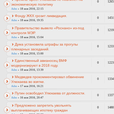
0
1265
экономическую политику
Adm
» 18 ноя 2016, 22:15
Фонду ЖКХ грозит ликвидация.
0
1451
Adm
» 18 ноя 2016, 19:35
Правительство вывело «Роснано» из-под
0
1219
контроля МЭР.
Adm
» 18 ноя 2016, 15:04
Дума установила штрафы за прогулы
0
1233
пленарных заседаний.
Adm
» 18 ноя 2016, 15:00
Единственный авианосец ВМФ
0
1223
модернизируют в 2018 году.
Adm
» 18 ноя 2016, 13:39
Медведев прокомментировал обвинение
0
1334
Улюкаева во взятке.
Adm
» 17 ноя 2016, 16:21
Путин освободил Улюкаева от должности.
0
1337
Adm
» 16 ноя 2016, 20:47
Предложено запретить увольнять
0
1480
выплачивающих ипотеку граждан