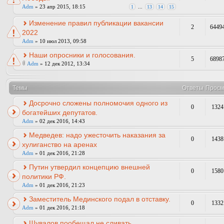
Adm
» 23 апр 2015, 18:15
1
...
13
14
15
Изменение правил публикации вакансии
2
6449
2022
Adm
» 10 июл 2013, 09:58
Наши опросники и голосования.
5
6898
Adm
» 12 дек 2012, 13:34
Темы
Ответы
Просм
Досрочно сложены полномочия одного из
0
1324
богатейших депутатов.
Adm
» 02 дек 2016, 14:43
Медведев: надо ужесточить наказания за
0
1438
хулиганство на аренах
Adm
» 01 дек 2016, 21:28
Путин утвердил концепцию внешней
0
1580
политики РФ.
Adm
» 01 дек 2016, 21:23
Заместитель Мединского подал в отставку.
0
1332
Adm
» 01 дек 2016, 21:18
Шувалов пообещал не сливать