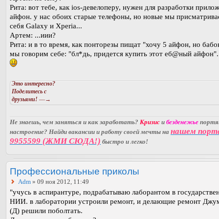
Рита: вот тебе, как ios-девелоперу, нужен для разработки прило
айфон. у нас обоих старые телефоны, но новые мы присматрива
себя Galaxy и Xperia...
Артем: ...иии?
Рита: и в то время, как понторезы пищат "хочу 5 айфон, но бабок
мы говорим себе: "бл*дь, придется купить этот еб@ный айфон".
Это интересно?
Поделитесь с
друзьями!
—→
Не знаешь, чем заняться и как заработать?
Кризис
и
безденежье
порт
нашем порт
настроение? Найди вакансии и работу своей мечты на
9955599 (ЖМИ СЮДА!)
быстро и легко!
Профессиональные приколы
Adm
» 09 ноя 2012, 11:49
"учусь в аспирантуре, подрабатываю лаборантом в государстве
НИИ. в лаборатории устроили ремонт, и делающие ремонт Дж
(Д) решили поболтать.