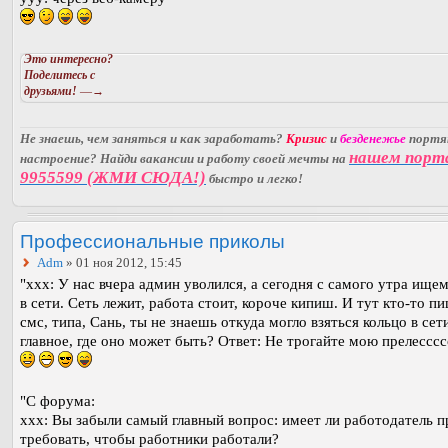
Это интересно?
Поделитесь с
друзьями!
—→
Не знаешь, чем заняться и как заработать?
Кризис
и
безденежье
порт
нашем порт
настроение? Найди вакансии и работу своей мечты на
9955599 (ЖМИ СЮДА!)
быстро и легко!
Профессиональные приколы
Adm
» 01 ноя 2012, 15:45
"ххх: У нас вчера админ уволился, а сегодня с самого утра ище
в сети. Сеть лежит, работа стоит, короче кипиш. И тут кто-то п
смс, типа, Сань, ты не знаешь откуда могло взяться кольцо в сет
главное, где оно может быть? Ответ: Не трогайте мою прелессссс
"С форума:
xxx: Вы забыли самый главный вопрос: имеет ли работодатель п
требовать, чтобы работники работали?