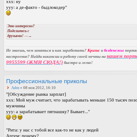
ххх: ну
ууу: а де-факто - быдлокодер"
Это интересно?
Поделитесь с
друзьями!
—→
Не знаешь, чем заняться и как заработать?
Кризис
и
безденежье
порт
нашем порт
настроение? Найди вакансии и работу своей мечты на
9955599 (ЖМИ СЮДА!)
быстро и легко!
Профессиональные приколы
Adm
» 08 ноя 2012, 16:10
"[Обсуждение рынка зарплат]
xxx: Мой муж считает, что зарабатывать меньше 150 тысяч поз
мужчины
yyy: а зарабатывает пятнашку? Бывает..."
"Рита: у нас с тобой все как-то не как у людей
Артем: почему?