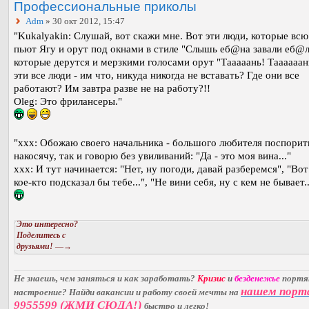
Профессиональные приколы
Adm
» 30 окт 2012, 15:47
"Kukalyakin: Слушай, вот скажи мне. Вот эти люди, которые всю
пьют Ягу и орут под окнами в стиле "Слышь еб@на завали еб@л
которые дерутся и мерзкими голосами орут "Тааааань! Таааааань
эти все люди - им что, никуда никогда не вставать? Где они все
работают? Им завтра разве не на работу?!!
Oleg: Это фрилансеры."
"xxx: Обожаю своего начальника - большого любителя поспорит
накосячу, так и говорю без увиливаний: "Да - это моя вина..."
xxx: И тут начинается: "Нет, ну погоди, давай разберемся", "Вот
кое-кто подсказал бы тебе...", "Не вини себя, ну с кем не бывает..
Это интересно?
Поделитесь с
друзьями!
—→
Не знаешь, чем заняться и как заработать?
Кризис
и
безденежье
порт
нашем порт
настроение? Найди вакансии и работу своей мечты на
9955599 (ЖМИ СЮДА!)
быстро и легко!