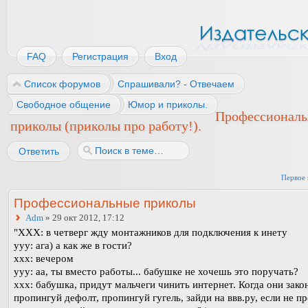
FAQ
Регистрация
Вход
Список форумов
Спрашивали? - Отвечаем
Свободное общение
Юмор и приколы.
Профессионал
приколы (приколы про работу!).
Ответить
Первое 
Профессиональные приколы
Adm
» 29 окт 2012, 17:12
"ХХХ: в четверг жду монтажников для подключения к инету
yyy: ага) а как же в гости?
xxx: вечером
yyy: аа, ты вместо работы... бабушке не хочешь это поручать?
xxx: бабушка, придут мальчеги чинить интернет. Когда они закон
пропингуй дефолт, пропингуй гугель, зайди на ввв.ру, если не п