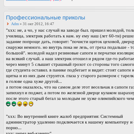
Профессиональные приколы
Adm
» 31 окт 2012, 16:47
"ххх: не, а чо, у нас случай на заводе был. пришел молодой, тол
училища, электрик работать к нам. ну ему наш (лет 60-ти) реши
задание попроще дать, говорит: "почисти щиток цеховой, дверц
снаружи немного. но внутрь пока не лезь, от греха подальше - т
большой". молодой надел резиновые сапоги и перчатки изоляци
на всякий случай. а наш электрик отошел и рядом где-то работае
через минут 5 слышит страшный грохот со стороны того самого
где студента оставил. в панике подбегает и видит: стоят сапоги 
щитка и из них дым струится. глаза у старого размером с тарел
в голове одна хуже другой...
а потом оказалось, что на самом деле этот весельчак в сапоги га
запихнул и поджег, а потом по железной дверце кулаком шарахну
после этого старый бегал за молодым не хуже олимпийского чем
"ххх: Во внутренней книге жалоб предприятия: Системный
администратор удаленно подключается к нашему компьютеру и
порно...
ууу: через веб-камеру"