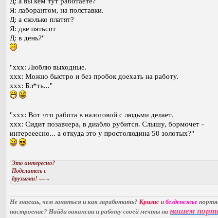
Д: а вы кем тут работаете?
Я: лаборантом, на полставки.
Д: а сколько платят?
Я: две пятьсот
Д: в день?"
"xxx: Люблю выходные.
xxx: Можно быстро и без пробок доехать на работу.
xxx: Бл*ть..."
"xxx: Вот что работа в налоговой с людьми делает.
xxx: Сидит позавчера, в диабло рубится. Слышу, бормочет -
интерееесно... а откуда это у простолюдина 50 золотых?"
Это интересно?
Поделитесь с
друзьями!
—→
Не знаешь, чем заняться и как заработать?
Кризис
и
безденежье
порт
нашем порт
настроение? Найди вакансии и работу своей мечты на