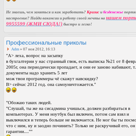
Не знаешь, чем заняться и как заработать?
Кризис
и
безденежье
порт
нашем порт
настроение? Найди вакансии и работу своей мечты на
9955599 (ЖМИ СЮДА!)
быстро и легко!
Профессиональные приколы
Adm
» 07 ноя 2012, 16:13
"A> леха, вопрос на засыпку
в бухгалтерии у нас странный глюк, есть выписка №21 от 8 февр
2005г, она периодически пропадает, и они ее заново набивают, т.
документы надо хранить 5 лет
мож твои программеры чё скажут навскидку?
B> сейчас 2012 год. она самоуничтожается."
"Обожаю таких людей.
"Слушай, ты же на сисадмина учишься, должен разбираться в
компьютерах. У меня ноутбук был включен, потом сам взял и
выключился и теперь больше не включается. Не мог бы ты посм
что с ним, ну и заодно починить? Только не раскручивай его, он
гарантии....""