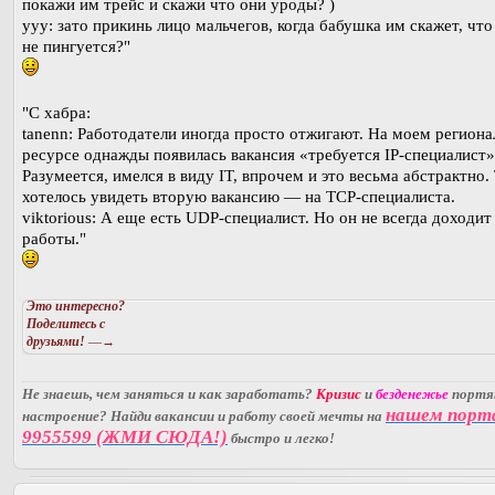
покажи им трейс и скажи что они уроды? )
yyy: зато прикинь лицо мальчегов, когда бабушка им скажет, чт
не пингуется?"
"С хабра:
tanenn: Работодатели иногда просто отжигают. На моем регион
ресурсе однажды появилась вакансия «требуется IP-специалист»
Разумеется, имелся в виду IT, впрочем и это весьма абстрактно.
хотелось увидеть вторую вакансию — на TCP-специалиста.
viktorious: А еще есть UDP-специалист. Но он не всегда доходит
работы."
Это интересно?
Поделитесь с
друзьями!
—→
Не знаешь, чем заняться и как заработать?
Кризис
и
безденежье
порт
нашем порт
настроение? Найди вакансии и работу своей мечты на
9955599 (ЖМИ СЮДА!)
быстро и легко!