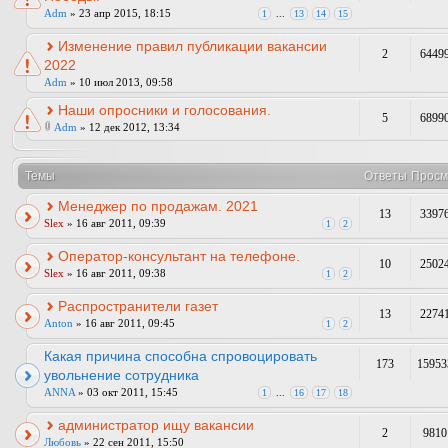
Adm
» 23 апр 2015, 18:15
1
...
13
14
15
Изменение правил публикации вакансии
2
6449
2022
Adm
» 10 июл 2013, 09:58
Наши опросники и голосования.
5
6899
Adm
» 12 дек 2012, 13:34
Темы
Ответы
Просм
Менеджер по продажам. 2021
13
3397
Slex
» 16 авг 2011, 09:39
1
2
Оператор-консультант на телефоне.
10
2502
Slex
» 16 авг 2011, 09:38
1
2
Распространители газет
13
2274
Anton
» 16 авг 2011, 09:45
1
2
Какая причина способна спровоцировать
173
15953
увольнение сотрудника
ANNA
» 03 окт 2011, 15:45
1
...
16
17
18
администратор ищу вакансии
2
9810
Любовь
» 22 сен 2011, 15:50