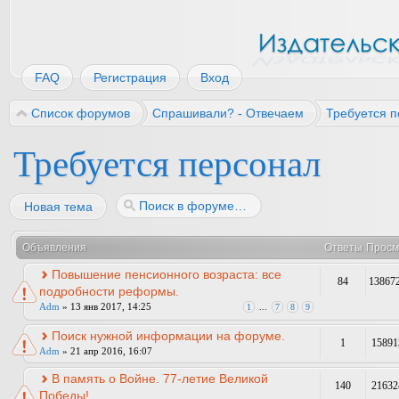
FAQ
Регистрация
Вход
Список форумов
Спрашивали? - Отвечаем
Требуется 
Требуется персонал
Новая тема
Объявления
Ответы
Просм
Повышение пенсионного возраста: все
84
13867
подробности реформы.
Adm
» 13 янв 2017, 14:25
1
...
7
8
9
Поиск нужной информации на форуме.
1
15891
Adm
» 21 апр 2016, 16:07
В память о Войне. 77-летие Великой
140
21632
Победы!