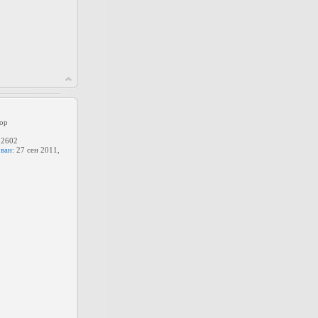
ор
2602
ван:
27 сен 2011,