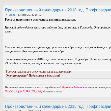
Производственный календарь на 2018 год. Профпраздни
Adm
» 13 июн 2018, 20:12
Роструд напомнил о следующих длинных выходных.
На этой неделе будет всего три рабочих дня, напомнили в Роструде. Она продлитс
июня.
Следующие длинные выходные ждут россиян в ноябре, когда трехдневный отдых про
праздника — Дня народного единства 4 ноября.
Также выходным днем в 2018 году станет понедельник 31 декабря. Но перед этим пр
29 декабря, а значит, нас ждет еще одна шестидневная неделя.
Роструд напомнил о следующих длинных выходных.
Это интересно? Поделитесь с друзьями!
—→
Не знаешь, чем заняться и как заработать?
Кризис
и
безденежье
портят настроени
9955599 (ЖМИ СЮДА!)
быстро и легко!
Производственный календарь на 2018 год. Профпраздни