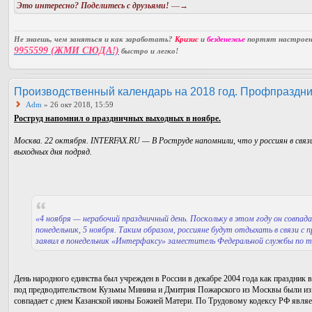
Это интересно? Поделитесь с друзьями!
—→
Не знаешь, чем заняться и как заработать?
Кризис
и
безденежье
портят настроени
9955599 (ЖМИ СЮДА!)
быстро и легко!
Производственный календарь на 2018 год. Профпраздни
Adm
» 26 окт 2018, 15:59
Роструд напомнил о праздничных выходных в ноябре.
Москва. 22 октября. INTERFAX.RU — В Роструде напомнили, что у россиян в связ
выходных дня подряд.
«4 ноября — нерабочий праздничный день. Поскольку в этом году он совпада
понедельник, 5 ноября. Таким образом, россияне будут отдыхать в связи с 
заявил в понедельник «Интерфаксу» заместитель Федеральной службы по 
День народного единства был учрежден в России в декабре 2004 года как праздник 
под предводительством Кузьмы Минина и Дмитрия Пожарского из Москвы были изг
совпадает с днем Казанской иконы Божией Матери. По Трудовому кодексу РФ явля