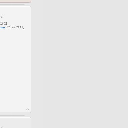
ор
2602
ван:
27 сен 2011,
ор