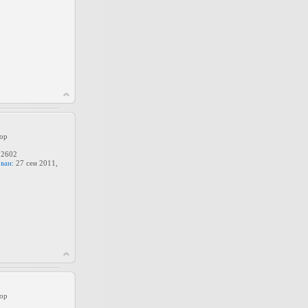
ор
2602
ван:
27 сен 2011,
ор