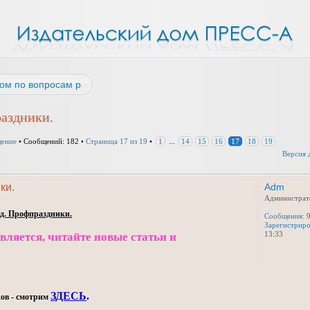
ом по вопросам работы
раздники.
щение
• Сообщений: 182 •
Страница
17
из
19
•
1
...
14
15
16
17
18
19
Версия 
ки.
Adm
Администрат
од. Профпраздники.
Сообщения:
9
Зарегистриро
13:33
ляется, читайте новые статьи и
ЗДЕСЬ
.
ов - смотрим