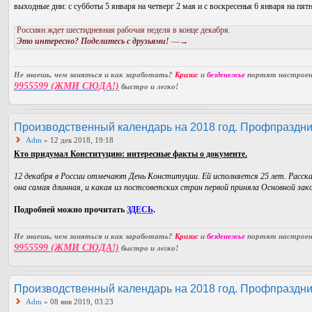
выходные дни: с субботы 5 января на четверг 2 мая и с воскресенья 6 января на пят
Россиян ждет шестидневная рабочая неделя в конце декабря.
Это интересно? Поделитесь с друзьями!
—→
Не знаешь, чем заняться и как заработать?
Кризис
и
безденежье
портят настроени
9955599 (ЖМИ СЮДА!)
быстро и легко!
Производственный календарь на 2018 год. Профпраздни
Adm
» 12 дек 2018, 19:18
Кто придумал Конституцию: интересные факты о документе.
12 декабря в России отмечают День Конституции. Ей исполняется 25 лет. Расска
она самая длинная, и какая из постсоветских стран первой приняла Основной зак
Подробней можно прочитать
ЗДЕСЬ
.
Не знаешь, чем заняться и как заработать?
Кризис
и
безденежье
портят настроени
9955599 (ЖМИ СЮДА!)
быстро и легко!
Производственный календарь на 2018 год. Профпраздни
Adm
» 08 янв 2019, 03:23