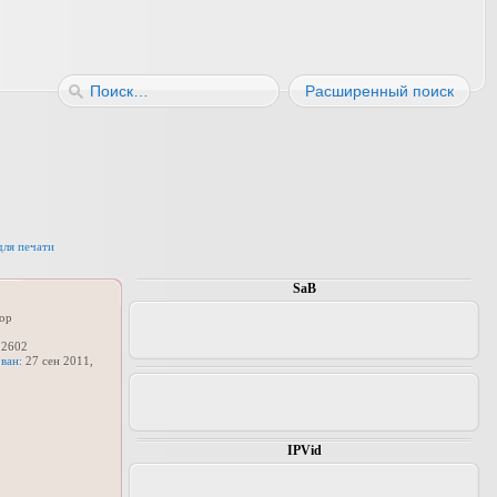
Расширенный поиск
для печати
SaB
ор
2602
ван:
27 сен 2011,
IPVid