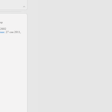
ор
2602
ван:
27 сен 2011,