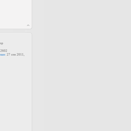
ор
2602
ван:
27 сен 2011,