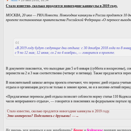
Adm
» 20 июл 2018, 18:54
Стало известно, сколько продлятся новогодние каникулы в 2019 году.
МОСКВА, 20 июл — РИА Новости. Новогодние каникулы в России продлятся 10 дней
проекте постановления правительства Российской Федерации «О переносе выходны
«В 2019 году будут следующие дни отдыха: с 30 декабря 2018 года по 8 января
с 9 по 12 мая; 12 июня; со 2 по 4 ноября», — говорится в проекте.
В документе поясняется, что выходные дни 5 и 6 января (суббота и воскресенье), 
перенести на 2 и 3 мая соответственно (четверг и пятница). Также предлагается пере
В пояснительной записке авторы проекта отмечают, что перенос дней отдыха учиты
отдыха и организации досуга не только в зимнее время, но и в весенне-летний период
«Предлагаемые переносы дней отдыха позволят соблюсти норму статьи 110 Кодекса
часов непрерывного отдыха», — говорится в пояснениях на федеральном портале п
Стало известно, сколько продлятся новогодние каникулы в 2019 году.
Это интересно? Поделитесь с друзьями!
—→
Не знаешь, чем заняться и как заработать?
Кризис
и
безденежье
портят настроени