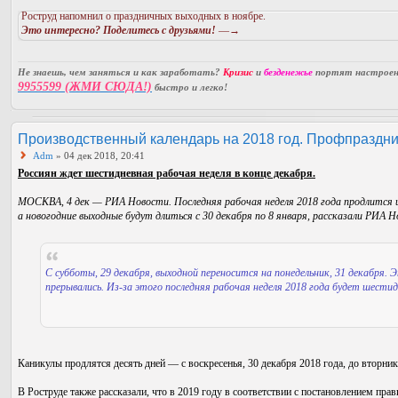
Роструд напомнил о праздничных выходных в ноябре.
Это интересно? Поделитесь с друзьями!
—→
Не знаешь, чем заняться и как заработать?
Кризис
и
безденежье
портят настроени
9955599 (ЖМИ СЮДА!)
быстро и легко!
Производственный календарь на 2018 год. Профпраздни
Adm
» 04 дек 2018, 20:41
Россиян ждет шестидневная рабочая неделя в конце декабря.
МОСКВА, 4 дек — РИА Новости. Последняя рабочая неделя 2018 года продлится шес
а новогодние выходные будут длиться с 30 декабря по 8 января, рассказали РИА Н
С субботы, 29 декабря, выходной переносится на понедельник, 31 декабря. 
прерывались. Из-за этого последняя рабочая неделя 2018 года будет шестид
Каникулы продлятся десять дней — с воскресенья, 30 декабря 2018 года, до вторник
В Роструде также рассказали, что в 2019 году в соответствии с постановлением пр