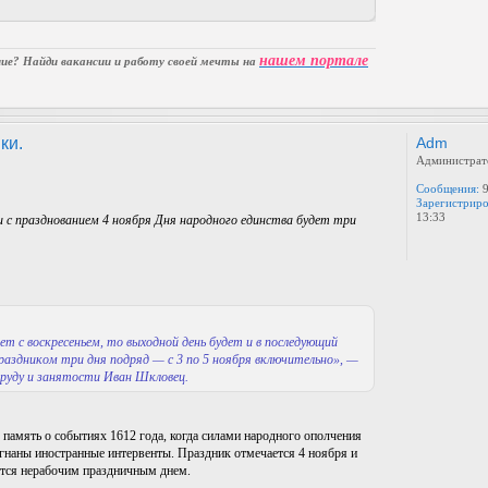
нашем портале
е? Найди вакансии и работу своей мечты на
ки.
Adm
Администрат
Сообщения:
9
Зарегистриро
13:33
и с празднованием 4 ноября Дня народного единства будет три
ет с воскресеньем, то выходной день будет и в последующий
праздником три дня подряд — с 3 по 5 ноября включительно», —
труду и занятости Иван Шкловец.
в память о событиях 1612 года, когда силами народного ополчения
наны иностранные интервенты. Праздник отмечается 4 ноября и
ется нерабочим праздничным днем.