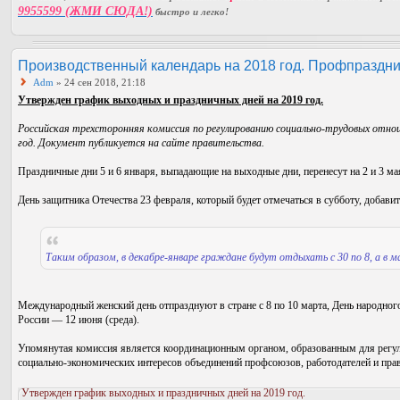
9955599 (ЖМИ СЮДА!)
быстро и легко!
Производственный календарь на 2018 год. Профпраздни
Adm
» 24 сен 2018, 21:18
Утвержден график выходных и праздничных дней на 2019 год.
Российская трехсторонняя комиссия по регулированию социально-трудовых отнош
год. Документ публикуется на сайте правительства.
Праздничные дни 5 и 6 января, выпадающие на выходные дни, перенесут на 2 и 3 мая
День защитника Отечества 23 февраля, который будет отмечаться в субботу, добавит
Таким образом, в декабре-январе граждане будут отдыхать с 30 по 8, а в мае
Международный женский день отпразднуют в стране с 8 по 10 марта, День народног
России — 12 июня (среда).
Упомянутая комиссия является координационным органом, образованным для регул
социально-экономических интересов объединений профсоюзов, работодателей и прав
Утвержден график выходных и праздничных дней на 2019 год.