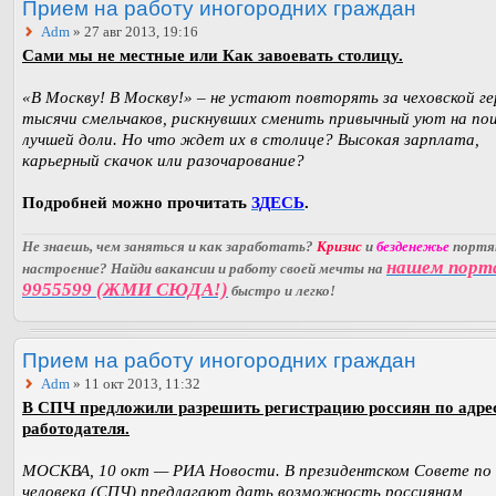
Прием на работу иногородних граждан
Adm
» 27 авг 2013, 19:16
Сами мы не местные или Как завоевать столицу.
«В Москву! В Москву!» – не устают повторять за чеховской г
тысячи смельчаков, рискнувших сменить привычный уют на по
лучшей доли. Но что ждет их в столице? Высокая зарплата,
карьерный скачок или разочарование?
Подробней можно прочитать
ЗДЕСЬ
.
Не знаешь, чем заняться и как заработать?
Кризис
и
безденежье
порт
нашем порт
настроение? Найди вакансии и работу своей мечты на
9955599 (ЖМИ СЮДА!)
быстро и легко!
Прием на работу иногородних граждан
Adm
» 11 окт 2013, 11:32
В СПЧ предложили разрешить регистрацию россиян по адре
работодателя.
МОСКВА, 10 окт — РИА Новости. В президентском Совете по
человека (СПЧ) предлагают дать возможность россиянам