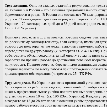
Труд женщин
. Одно из важных отличий в регулировании труда
на Украине и в России – это различная продолжительность отпу
беременности и родам. В России она составляет 70 календарных
родов и 70 календарных дней после родов (ч. первая ст. 255 ТК 
Украине – 70 календарных дней до и 56 дней после родов (ч. пер
179 КЗоТ Украины).
Помимо этого, есть и другие нюансы, которые следует учитыват
по российскому законодательству, если женщина, имеющая дете
возрасте до полутора лет, не может выполнять прежнюю работу,
переводится на другую работу (ч. четвертая ст. 254 ТК РФ). Пр
работодатель обязан сохранить за ней оплату труда не ниже сре
заработка по прежней работе до достижения ребенком возраста
полутора лет. Помимо этого, за беременными женщинами сохра
средний заработок по месту работы при прохождении обязатель
диспансерного обследования (ч. третья ст. 254 ТК РФ).
Труд молодежи
. На Украине для всех организаций устанавливае
бронь приема на работу молодежи, окончившей общеобразоват
школы, профессиональные учебно-воспитательные заведения, а 
других лиц моложе 18 лет (ст. 196 КЗоТ Украины). Каждому гр
в возрасте от 15 до 28 лет после окончания учебы предоставляе
первое рабочее место на срок не менее двух лет (ч. первая ст. 