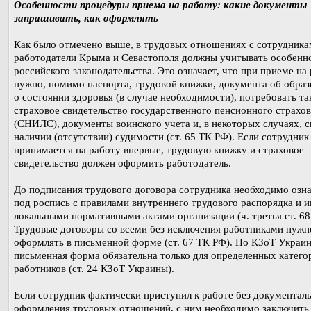
Особенности процедуры приема на работу: какие документы
запрашивать, как оформлять
Как было отмечено выше, в трудовых отношениях с сотрудник
работодатели Крыма и Севастополя должны учитывать особенн
российского законодательства. Это означает, что при приеме на
нужно, помимо паспорта, трудовой книжки, документа об образ
о состоянии здоровья (в случае необходимости), потребовать та
страховое свидетельство государственного пенсионного страхо
(СНИЛС), документы воинского учета и, в некоторых случаях, с
наличии (отсутствии) судимости (ст. 65 ТК РФ). Если сотрудник
принимается на работу впервые, трудовую книжку и страховое
свидетельство должен оформить работодатель.
До подписания трудового договора сотрудника необходимо озн
под роспись с правилами внутреннего трудового распорядка и 
локальными нормативными актами организации (ч. третья ст. 68
Трудовые договоры со всеми без исключения работниками нужн
оформлять в письменной форме (ст. 67 ТК РФ). По КЗоТ Украи
письменная форма обязательна только для определенных катего
работников (ст. 24 КЗоТ Украины).
Если сотрудник фактически приступил к работе без документал
оформления трудовых отношений, с ним необходимо заключить