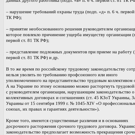
данных другого работника (подп. «в» п. 6 ч. первой ст. 81 ТК РФ
– нарушение требований охраны труда (подп. «д» п. 6 ч. первой 
ТК РФ);
– принятие необоснованного решения руководителем организац
которое повлекло причинение ущерба имуществу организации (п
первой ст. 81 ТК РФ);
– представление подложных документов при приеме на работу (п
первой ст. 81 ТК РФ) и др.
В то же время по российскому трудовому законодательству сот
нельзя уволить по требованию профсоюзного или иного
уполномоченного на представительство трудовым коллективом 
А на Украине по этому основанию можно расторгнуть трудовой
с руководителем организации, нарушающим законодательство о 
коллективных договорах и соглашениях (ст. 45 КЗоТ Украины, З
Украины от 15 сентября 1999 г. № 1045-XIV «О профессиональ
союзах, их правах и гарантиях деятельности»).
Кроме того, имеются существенные различия и в основаниях
досрочного расторжения срочного трудового договора. Украин
законодательство предполагает возможность прекращения сроч