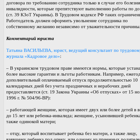
договора по требованию сотрудника только в случае его болезни
инвалидности, которые препятствуют выполнению работы по до
(ст. 39 КЗоТ Украины). В Трудовом кодексе РФ таких ограничени
Работодатель должен оформить увольнение сотрудника по
собственному желанию независимо от уважительности причины
Комментарий юриста
Татьяна ВАСИЛЬЕВА, юрист, ведущий консультант по трудовом
журнала «Кадровое дело»
:
– В украинском трудовом праве имеются нормы, которые устан
более высокие гарантии и льготы работникам. Например, ежего
дополнительный оплачиваемый отпуск продолжительностью 10
календарных дней без учета праздничных и нерабочих дней
предоставляется (ст. 19 Закона Украины «Об отпусках» от 15 н
1996 г. № 504/96-ВР):
– работающей женщине, которая имеет двух или более детей в в
до 15 лет или ребенка-инвалида; женщине, усыновившей ребенка
также одинокой матери;
– отцу, который воспитывает ребенка без матери, а также лицу,
взявшему ребенка под опеку, или одному из приемных родителе