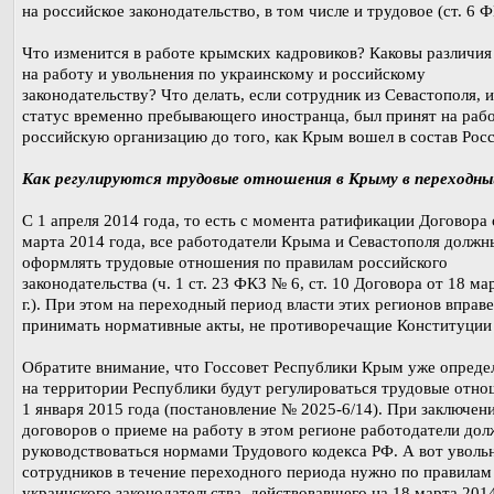
на российское законодательство, в том числе и трудовое (ст. 6 
Что изменится в работе крымских кадровиков? Каковы различия
на работу и увольнения по украинскому и российскому
законодательству? Что делать, если сотрудник из Севастополя, 
статус временно пребывающего иностранца, был принят на рабо
российскую организацию до того, как Крым вошел в состав Рос
Как регулируются трудовые отношения в Крыму в переходны
С 1 апреля 2014 года, то есть с момента ратификации Договора 
марта 2014 года, все работодатели Крыма и Севастополя должн
оформлять трудовые отношения по правилам российского
законодательства (ч. 1 ст. 23 ФКЗ № 6, ст. 10 Договора от 18 ма
г.). При этом на переходный период власти этих регионов вправе
принимать нормативные акты, не противоречащие Конституции
Обратите внимание, что Госсовет Республики Крым уже определ
на территории Республики будут регулироваться трудовые отно
1 января 2015 года (постановление № 2025-6/14). При заключен
договоров о приеме на работу в этом регионе работодатели до
руководствоваться нормами Трудового кодекса РФ. А вот уволь
сотрудников в течение переходного периода нужно по правилам
украинского законодательства, действовавшего на 18 марта 2014