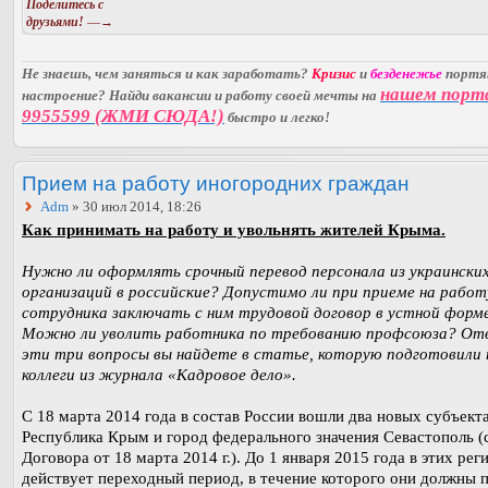
Поделитесь с
друзьями!
—→
Не знаешь, чем заняться и как заработать?
Кризис
и
безденежье
порт
нашем порт
настроение? Найди вакансии и работу своей мечты на
9955599 (ЖМИ СЮДА!)
быстро и легко!
Прием на работу иногородних граждан
Adm
» 30 июл 2014, 18:26
Как принимать на работу и увольнять жителей Крыма.
Нужно ли оформлять срочный перевод персонала из украински
организаций в российские? Допустимо ли при приеме на работ
сотрудника заключать с ним трудовой договор в устной форм
Можно ли уволить работника по требованию профсоюза? От
эти три вопросы вы найдете в статье, которую подготовили
коллеги из журнала «Кадровое дело».
С 18 марта 2014 года в состав России вошли два новых субъекта
Республика Крым и город федерального значения Севастополь (ст
Договора от 18 марта 2014 г.). До 1 января 2015 года в этих рег
действует переходный период, в течение которого они должны 