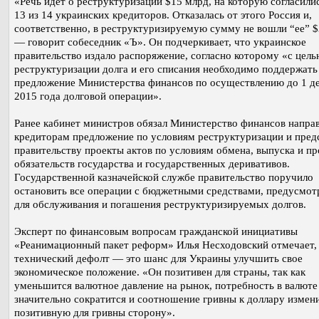
«Речь идет о реструктуризации $15 млрд, на которую согласили
13 из 14 украинских кредиторов. Отказалась от этого Россия и,
соответственно, в реструктуризируемую сумму не вошли “ее” $
— говорит собеседник «Ъ». Он подчеркивает, что украинское
правительство издало распоряжение, согласно которому «с цель
реструктуризации долга и его списания необходимо поддержать
предложение Министерства финансов по осуществлению до 1 д
2015 года долговой операции».
Ранее кабинет министров обязал Министерство финансов напра
кредиторам предложение по условиям реструктуризации и пред
правительству проекты актов по условиям обмена, выпуска и п
обязательств государства и государственных деривативов.
Государственной казначейской службе правительство поручило
остановить все операции с бюджетными средствами, предусмо
для обслуживания и погашения реструктуризируемых долгов.
Эксперт по финансовым вопросам гражданской инициативы
«Реанимационный пакет реформ» Илья Несходовский отмечает,
технический дефолт — это шанс для Украины улучшить свое
экономическое положение. «Он позитивен для страны, так как
уменьшится валютное давление на рынок, потребность в валюте
значительно сократится и соотношение гривны к доллару измени
позитивную для гривны сторону».