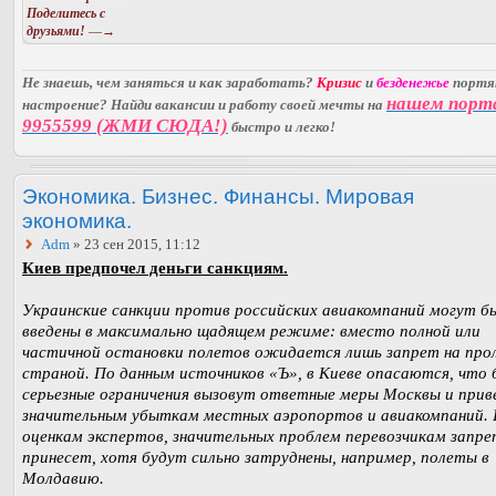
Поделитесь с
друзьями!
—→
Не знаешь, чем заняться и как заработать?
Кризис
и
безденежье
порт
нашем порт
настроение? Найди вакансии и работу своей мечты на
9955599 (ЖМИ СЮДА!)
быстро и легко!
Экономика. Бизнес. Финансы. Мировая
экономика.
Adm
» 23 сен 2015, 11:12
Киев предпочел деньги санкциям.
Украинские санкции против российских авиакомпаний могут б
введены в максимально щадящем режиме: вместо полной или
частичной остановки полетов ожидается лишь запрет на про
страной. По данным источников «Ъ», в Киеве опасаются, что 
серьезные ограничения вызовут ответные меры Москвы и прив
значительным убыткам местных аэропортов и авиакомпаний.
оценкам экспертов, значительных проблем перевозчикам запре
принесет, хотя будут сильно затруднены, например, полеты в
Молдавию.