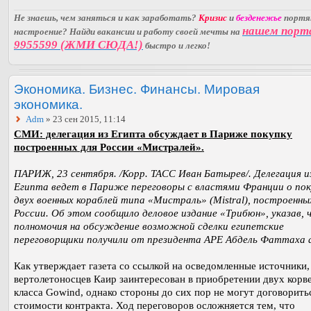
Не знаешь, чем заняться и как заработать?
Кризис
и
безденежье
порт
нашем порт
настроение? Найди вакансии и работу своей мечты на
9955599 (ЖМИ СЮДА!)
быстро и легко!
Экономика. Бизнес. Финансы. Мировая
экономика.
Adm
» 23 сен 2015, 11:14
СМИ: делегация из Египта обсуждает в Париже покупку
построенных для России «Мистралей».
ПАРИЖ, 23 сентября. /Корр. ТАСС Иван Батырев/. Делегация и
Египта ведет в Париже переговоры с властями Франции о пок
двух военных кораблей типа «Мистраль» (Mistral), построенны
России. Об этом сообщило деловое издание «Трибюн», указав, 
полномочия на обсуждение возможной сделки египетские
переговорщики получили от президента АРЕ Абдель Фаттаха 
Как утверждает газета со ссылкой на осведомленные источники
вертолетоносцев Каир заинтересован в приобретении двух корв
класса Gowind, однако стороны до сих пор не могут договорить
стоимости контракта. Ход переговоров осложняется тем, что