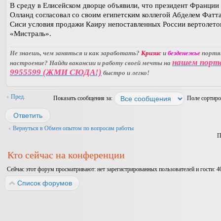
В среду в Елисейском дворце объявили, что президент Франции
Олланд согласовал со своим египетским коллегой Абделем Фатт
Сиси условия продажи Каиру непоставленных России вертолето
«Мистраль».
Не знаешь, чем заняться и как заработать?
Кризис
и
безденежье
порт
нашем порт
настроение? Найди вакансии и работу своей мечты на
9955599 (ЖМИ СЮДА!)
быстро и легко!
Пред.
Показать сообщения за:
Поле сортир
Ответить
Вернуться в Обмен опытом по вопросам работы
П
Кто сейчас на конференции
Сейчас этот форум просматривают: нет зарегистрированных пользователей и гости: 4
Список форумов