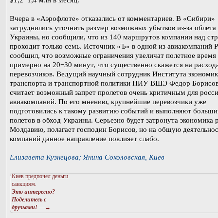
$1,2−1,4 млн в месяц.
Вчера в «Аэрофлоте» отказались от комментариев. В «Сибири»
затруднились уточнить размер возможных убытков из-за облета
Украины, но сообщили, что из 140 маршрутов компании над ст
проходит только семь. Источник «Ъ» в одной из авиакомпаний 
сообщил, что возможные ограничения увеличат полетное время
примерно на 20−30 минут, что существенно скажется на расход
перевозчиков. Ведущий научный сотрудник Института экономи
транспорта и транспортной политики НИУ ВШЭ Федор Борисов
считает возможный запрет пролетов очень критичным для росс
авиакомпаний. По его мнению, крупнейшие перевозчики уже
подготовились к такому развитию событий и выполняют больши
полетов в обход Украины. Серьезно будет затронута экономика 
Молдавию, полагает господин Борисов, но на общую деятельно
компаний данное направление повлияет слабо.
Елизавета Кузнецова; Янина Соколовская, Киев
Киев предпочел деньги
санкциям.
Это интересно?
Поделитесь с
друзьями!
—→