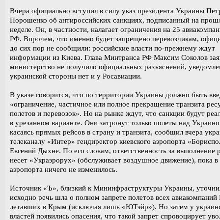
Вчера официально вступил в силу указ президента Украины Пет
Порошенко об антироссийских санкциях, подписанный на прош
неделе. Он, в частности, налагает ограничения на 25 авиакомпан
РФ. Впрочем, что именно будет запрещено перевозчикам, офиц
до сих пор не сообщили: российские власти по-прежнему ждут
информации из Киева. Глава Минтранса РФ Максим Соколов зая
министерство не получило официальных разъяснений, уведомле
украинской стороны нет и у Росавиации.
В указе говорится, что по территории Украины должно быть вв
«ограничение, частичное или полное прекращение транзита рес
полетов и перевозок». Но на рынке ждут, что санкции будут реа
в урезанном варианте. Они затронут только полеты над Украино
касаясь прямых рейсов в страну и транзита, сообщил вчера укр
телеканалу «Интер» гендиректор киевского аэропорта «Бориспо
Евгений Дыхне. По его словам, ответственность за выполнение
несет «Украэрорух» (обслуживает воздушное движение), пока в
аэропорта ничего не изменилось.
Источник «Ъ», близкий к Мининфраструктуры Украины, уточни
исходно речь шла о полном запрете полетов всех авиакомпаний
летавших в Крым (исключая лишь «ЮТэйр»). Но затем у украин
властей появились опасения, что такой запрет спровоцирует ув