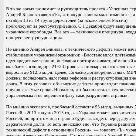
В то же время экономист и руководитель проекта «Успешная ст
Андрей Блинов заявил «Ъ», что «курс гривны мало изменится, а
октября 13 из 14 групп держателей (за исключением России)
проголосуют за реструктуризацию. С 1 декабря будут выпущен
украинские евробонды. Все это — техническая процедура, вход
процесс реструктуризации».
По мнению Андрея Блинова, с технического дефолта может нач
стабилизация украинской экономики: «Восстановился платежный
идут кредитные транши, инфляция притормаживает, обменный 
колеблется в коридоре 21−23 гривны за доллар, золотовалютные
выросли до $12,5 млрд. Далее, согласно договоренностям с МВ
должны последовать налоговая реформа и реструктуризация вн
долга. В этих условиях объявление дефолта происходит планово 
предполагаемые сроки. Но важно, чтобы он остался технически
управляемым и не перешел в фазу саморазрушения страны».
По мнению экспертов, проблемой остаются $3 млрд, выданных 
Россией в 2013 году до 2015 года. «Украина может рассчитаться
Россией, но при этом она странно будет выглядеть перед другим
держателями долга. То есть не исключено, что Украина решится 
технический дефолт в отношении России», — говорит «Ъ» укра
эксперт Александр Охрименко. С ним не согласен Андрей Блино