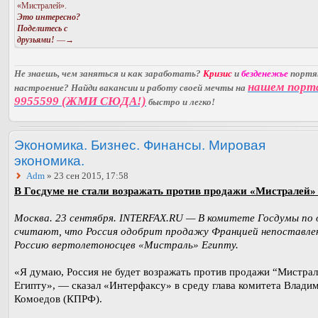
«Мистралей».
Это интересно?
Поделитесь с
друзьями!
—→
Не знаешь, чем заняться и как заработать?
Кризис
и
безденежье
порт
нашем порт
настроение? Найди вакансии и работу своей мечты на
9955599 (ЖМИ СЮДА!)
быстро и легко!
Экономика. Бизнес. Финансы. Мировая
экономика.
Adm
» 23 сен 2015, 17:58
В Госдуме не стали возражать против продажи «Мистралей»
Москва. 23 сентября. INTERFAX.RU — В комитете Госдумы по 
считают, что Россия одобрит продажу Францией непоставле
Россию вертолетоносцев «Мистраль» Египту.
«Я думаю, Россия не будет возражать против продажи “Мистра
Египту», — сказал «Интерфаксу» в среду глава комитета Влади
Комоедов (КПРФ).