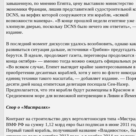
завышенную, по мнению Египта, цену выставило министерство
экономики Франции, лишив представителей судостроительной 
DCNS, на верфях которой сооружаются эти корабли, «всякой
возможности маневра». «В конце прошлой недели египтяне уже 
хлопнули дверью, поскольку DCNS было нечего им ответить», 
издание.
В последний момент дискуссии удалось возобновить, однако как
развиваться ситуация дальше, источники «Трибюн» предугадать
берутся. В идеале, продолжает газета, переговоры продолжатся
конца октября» — именно тогда можно ожидать официальных р
«Во всяком случае, Египет выглядит крайне заинтересованным в
приобретении десантных кораблей, хотя у него во флоте никогда
единиц техники такого масштаба, — добавляет издание. — Пор
десяти дней назад египетская делегация посещала Сен-Назер.
Предполагается, что эти корабли будут размещены в Красном и
Средиземном море для возможной интервенции в Ливии и Йеме
Спор о «Мистралях»
Контракт на строительство двух вертолетоносцев типа «Мистра
ВМФ РФ на сумму 1,12 млрд евро был подписан в июне 2011 го
Первый такой корабль, получивший название «Владивосток», бы