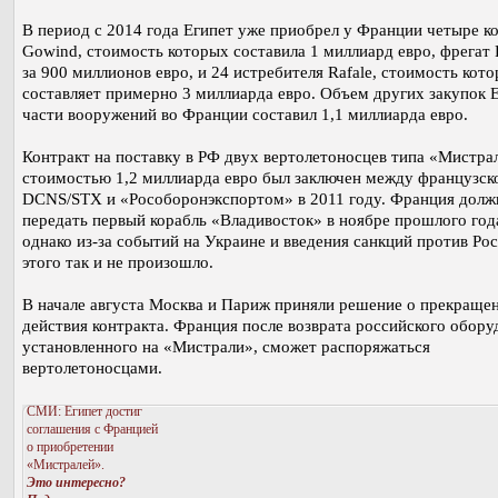
В период с 2014 года Египет уже приобрел у Франции четыре к
Gowind, стоимость которых составила 1 миллиард евро, фрега
за 900 миллионов евро, и 24 истребителя Rafale, стоимость кот
составляет примерно 3 миллиарда евро. Объем других закупок Е
части вооружений во Франции составил 1,1 миллиарда евро.
Контракт на поставку в РФ двух вертолетоносцев типа «Мистра
стоимостью 1,2 миллиарда евро был заключен между французск
DCNS/STX и «Рособоронэкспортом» в 2011 году. Франция долж
передать первый корабль «Владивосток» в ноябре прошлого год
однако из-за событий на Украине и введения санкций против Ро
этого так и не произошло.
В начале августа Москва и Париж приняли решение о прекраще
действия контракта. Франция после возврата российского обору
установленного на «Мистрали», сможет распоряжаться
вертолетоносцами.
СМИ: Египет достиг
соглашения с Францией
о приобретении
«Мистралей».
Это интересно?