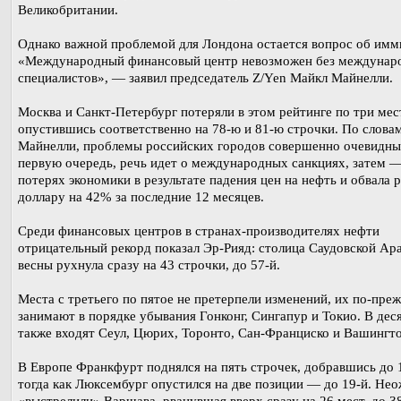
Великобритании.
Однако важной проблемой для Лондона остается вопрос об имм
«Международный финансовый центр невозможен без междунар
специалистов», — заявил председатель Z/Yen Майкл Майнелли.
Москва и Санкт-Петербург потеряли в этом рейтинге по три мес
опустившись соответственно на 78-ю и 81-ю строчки. По слова
Майнелли, проблемы российских городов совершенно очевидны
первую очередь, речь идет о международных санкциях, затем —
потерях экономики в результате падения цен на нефть и обвала р
доллару на 42% за последние 12 месяцев.
Среди финансовых центров в странах-производителях нефти
отрицательный рекорд показал Эр-Рияд: столица Саудовской Ар
весны рухнула сразу на 43 строчки, до 57-й.
Места с третьего по пятое не претерпели изменений, их по-пре
занимают в порядке убывания Гонконг, Сингапур и Токио. В дес
также входят Сеул, Цюрих, Торонто, Сан-Франциско и Вашингто
В Европе Франкфурт поднялся на пять строчек, добравшись до 
тогда как Люксембург опустился на две позиции — до 19-й. Не
«выстрелили» Варшава, рванувшая вверх сразу на 26 мест, до 38