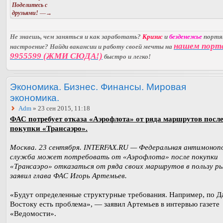
Поделитесь с
друзьями!
—→
Не знаешь, чем заняться и как заработать?
Кризис
и
безденежье
порт
нашем порт
настроение? Найди вакансии и работу своей мечты на
9955599 (ЖМИ СЮДА!)
быстро и легко!
Экономика. Бизнес. Финансы. Мировая
экономика.
Adm
» 23 сен 2015, 11:18
ФАС потребует отказа «Аэрофлота» от ряда маршрутов посл
покупки «Трансаэро».
Москва. 23 сентября. INTERFAX.RU — Федеральная антимоноп
служба может потребовать от «Аэрофлота» после покупки
«Трансаэро» отказаться от ряда своих маршрутов в пользу ры
заявил глава ФАС Игорь Артемьев.
«Будут определенные структурные требования. Например, по Д
Востоку есть проблема», — заявил Артемьев в интервью газете
«Ведомости».