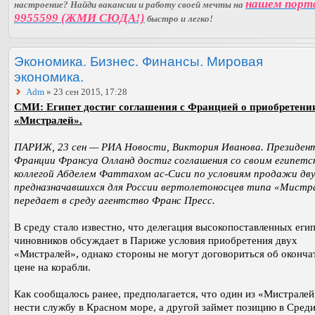
нашем порт
настроение? Найди вакансии и работу своей мечты на
9955599 (ЖМИ СЮДА!)
быстро и легко!
Экономика. Бизнес. Финансы. Мировая
экономика.
Adm
» 23 сен 2015, 17:28
СМИ: Египет достиг соглашения с Францией о приобретени
«Мистралей».
ПАРИЖ, 23 сен — РИА Новости, Виктория Иванова. Президен
Франции Франсуа Олланд достиг соглашения со своим египетс
коллегой Абделем Фаттахом ас-Сиси по условиям продажи дв
предназначавшихся для России вертолетоносцев типа «Мистр
передает в среду агентство Франс Пресс.
В среду стало известно, что делегация высокопоставленных еги
чиновников обсуждает в Париже условия приобретения двух
«Мистралей», однако стороны не могут договориться об оконча
цене на корабли.
Как сообщалось ранее, предполагается, что один из «Мистралей
нести службу в Красном море, а другой займет позицию в Сред