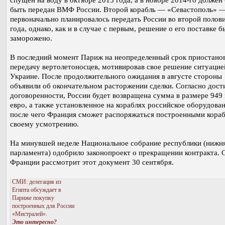
спущен на воду в октябре 2013 года, а в ноябре 2014-го должен
быть передан ВМФ России. Второй корабль — «Севастополь» 
первоначально планировалось передать России во второй полов
года, однако, как и в случае с первым, решение о его поставке б
заморожено.
В последний момент Париж на неопределенный срок приостано
передачу вертолетоносцев, мотивировав свое решение ситуацие
Украине. После продолжительного ожидания в августе стороны
объявили об окончательном расторжении сделки. Согласно дост
договоренности, России будет возвращена сумма в размере 949
евро, а также установленное на кораблях российское оборудован
после чего Франция сможет распоряжаться построенными кора
своему усмотрению.
На минувшей неделе Национальное собрание республики (нижня
парламента) одобрило законопроект о прекращении контракта. 
Франции рассмотрит этот документ 30 сентября.
СМИ: делегация из
Египта обсуждает в
Париже покупку
построенных для России
«Мистралей».
Это интересно?