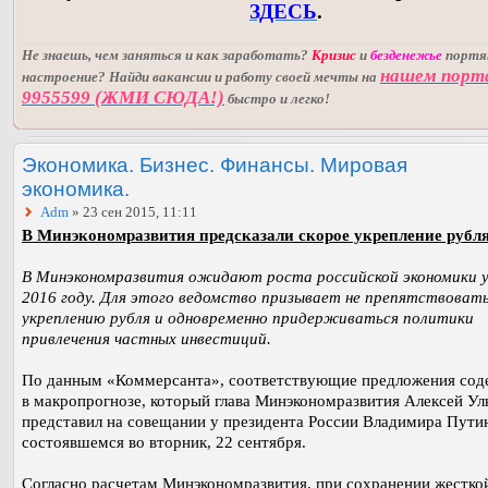
ЗДЕСЬ
.
Не знаешь, чем заняться и как заработать?
Кризис
и
безденежье
порт
нашем порт
настроение? Найди вакансии и работу своей мечты на
9955599 (ЖМИ СЮДА!)
быстро и легко!
Экономика. Бизнес. Финансы. Мировая
экономика.
Adm
» 23 сен 2015, 11:11
В Минэкономразвития предсказали скорое укрепление рубля
В Минэкономразвития ожидают роста российской экономики 
2016 году. Для этого ведомство призывает не препятствоват
укреплению рубля и одновременно придерживаться политики
привлечения частных инвестиций.
По данным «Коммерсанта», соответствующие предложения сод
в макропрогнозе, который глава Минэкономразвития Алексей Ул
представил на совещании у президента России Владимира Пути
состоявшемся во вторник, 22 сентября.
Согласно расчетам Минэкономразвития, при сохранении жестко