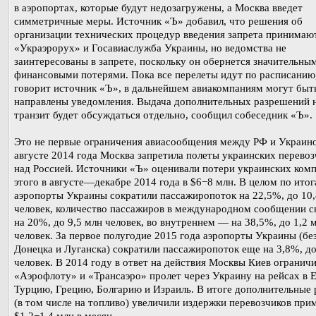
в аэропортах, которые будут недозагружены, а Москва введет
симметричные меры. Источник «Ъ» добавил, что решения об
организации технических процедур введения запрета принимаю
«Украэрорух» и Госавиаслужба Украины, но ведомства не
заинтересованы в запрете, поскольку он обернется значительны
финансовыми потерями. Пока все перелеты идут по расписанию
говорит источник «Ъ», в дальнейшем авиакомпаниям могут быт
направлены уведомления. Выдача дополнительных разрешений 
транзит будет обсуждаться отдельно, сообщил собеседник «Ъ».
Это не первые ограничения авиасообщения между РФ и Украино
августе 2014 года Москва запретила полеты украинских перевоз
над Россией. Источники «Ъ» оценивали потери украинских ком
этого в августе—декабре 2014 года в $6−8 млн. В целом по итог
аэропорты Украины сократили пассажиропоток на 22,5%, до 10,
человек, количество пассажиров в международном сообщении с
на 20%, до 9,5 млн человек, во внутреннем — на 38,5%, до 1,2 
человек. За первое полугодие 2015 года аэропорты Украины (бе
Донецка и Луганска) сократили пассажиропоток еще на 3,8%, до
человек. В 2014 году в ответ на действия Москвы Киев огранич
«Аэрофлоту» и «Трансаэро» пролет через Украину на рейсах в Е
Турцию, Грецию, Болгарию и Израиль. В итоге дополнительные
(в том числе на топливо) увеличили издержки перевозчиков при