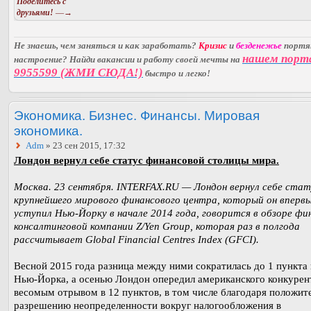
Поделитесь с
друзьями!
—→
Не знаешь, чем заняться и как заработать?
Кризис
и
безденежье
порт
нашем порт
настроение? Найди вакансии и работу своей мечты на
9955599 (ЖМИ СЮДА!)
быстро и легко!
Экономика. Бизнес. Финансы. Мировая
экономика.
Adm
» 23 сен 2015, 17:32
Лондон вернул себе статус финансовой столицы мира.
Москва. 23 сентября. INTERFAX.RU — Лондон вернул себе стат
крупнейшего мирового финансового центра, который он вперв
уступил Нью-Йорку в начале 2014 года, говорится в обзоре фи
консалтинговой компании Z/Yen Group, которая раз в полгода
рассчитывает Global Financial Centres Index (GFCI).
Весной 2015 года разница между ними сократилась до 1 пункта 
Нью-Йорка, а осенью Лондон опередил американского конкурен
весомым отрывом в 12 пунктов, в том числе благодаря положи
разрешению неопределенности вокруг налогообложения в