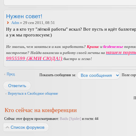
Нужен совет!
Adm
» 29 сен 2011, 08:51
Ну а в кто тут "лёгкой работы" искал? Вот пусть и идёт баллоти
а уж мы проголосуем:)
Не знаешь, чем заняться и как заработать?
Кризис
и
безденежье
порт
нашем порт
настроение? Найди вакансии и работу своей мечты на
9955599 (ЖМИ СЮДА!)
быстро и легко!
Пред.
Показать сообщения за:
Поле со
Ответить
Вернуться в Свободное общение
П
Кто сейчас на конференции
Сейчас этот форум просматривают:
Baidu [Spider]
и гости: 44
Список форумов