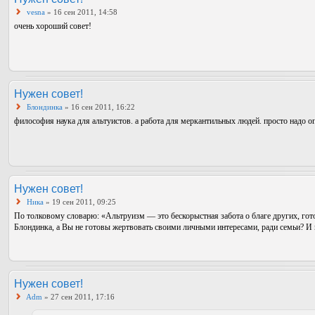
vesna
» 16 сен 2011, 14:58
очень хороший совет!
Нужен совет!
Блондинка
» 16 сен 2011, 16:22
философия наука для альтуистов. а работа для меркантильных людей. просто надо 
Нужен совет!
Ника
» 19 сен 2011, 09:25
По толковому словарю: «Альтруизм — это бескорыстная забота о благе других, го
Блондинка, а Вы не готовы жертвовать своими личными интересами, ради семьи? И г
Нужен совет!
Adm
» 27 сен 2011, 17:16