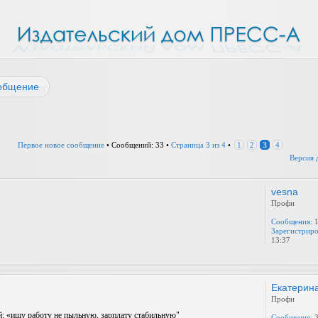
общение
Первое новое сообщение
• Сообщений: 33 •
Страница
3
из
4
•
1
2
3
4
Версия 
vesna
Профи
Сообщения:
1
Зарегистриро
13:37
Екатерин
Профи
й: «ищу работу не пыльную, зарплату стабильную"
Сообщения:
3