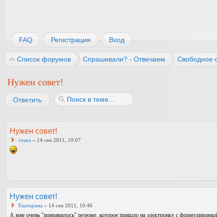
FAQ
Регистрация
Вход
Список форумов
Спрашивали? - Отвечаем
Свободное 
Нужен совет!
Ответить
Нужен совет!
vesna
» 14 сен 2011, 10:07
Нужен совет!
Екатерина
» 14 сен 2011, 10:46
А мне очень "понравилось" резюме, которое пришло на электронку с формулировко