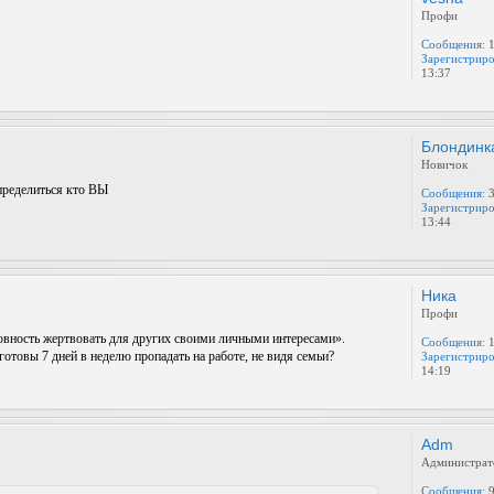
Профи
Сообщения:
1
Зарегистриро
13:37
Блондинк
Новичок
определиться кто ВЫ
Сообщения:
3
Зарегистриро
13:44
Ника
Профи
товность жертвовать для других своими личными интересами».
Сообщения:
1
отовы 7 дней в неделю пропадать на работе, не видя семьи?
Зарегистриро
14:19
Adm
Администрат
Сообщения:
9