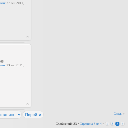
ван:
27 сен 2011,
68
ван:
23 авг 2011,
След.
Сообщений: 33 •
Страница
3
из
4
•
1
2
3
4