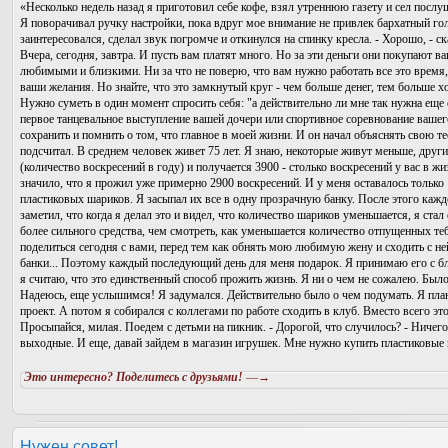
«Несколько недель назад я приготовил себе кофе, взял утреннюю газету и сел посл
Я поворачивал ручку настройки, пока вдруг мое внимание не привлек бархатный гол
заинтересовался, сделал звук погромче и откинулся на спинку кресла. - Хорошо, - ск
Вчера, сегодня, завтра. И пусть вам платят много. Но за эти деньги они покупают 
любимыми и близкими. Ни за что не поверю, что вам нужно работать все это время,
ваши желания. Но знайте, что это замкнутый круг - чем больше денег, тем больше х
Нужно суметь в один момент спросить себя: "а действительно ли мне так нужна еще
первое танцевальное выступление вашей дочери или спортивное соревнование вашего
сохранить и помнить о том, что главное в моей жизни. И он начал объяснять свою т
подсчитал. В среднем человек живет 75 лет. Я знаю, некоторые живут меньше, друг
(количество воскресений в году) и получается 3900 - столько воскресений у вас в жи
значило, что я прожил уже примерно 2900 воскресений. И у меня оставалось тольк
пластиковых шариков. Я засыпал их все в одну прозрачную банку. После этого кажд
заметил, что когда я делал это и видел, что количество шариков уменьшается, я ст
более сильного средства, чем смотреть, как уменьшается количество отпущенных те
поделиться сегодня с вами, перед тем как обнять мою любимую жену и сходить с н
банки... Поэтому каждый последующий день для меня подарок. Я принимаю его с бл
я считаю, что это единственный способ прожить жизнь. Я ни о чем не сожалею. Было
Надеюсь, еще услышимся! Я задумался. Действительно было о чем подумать. Я план
проект. А потом я собирался с коллегами по работе сходить в клуб. Вместо всего э
Просыпайся, милая. Поедем с детьми на пикник. - Дорогой, что случилось? - Ничего
выходные. И еще, давай зайдем в магазин игрушек. Мне нужно купить пластиковые
Это интересно? Поделитесь с друзьями!
—→
Нужен совет!