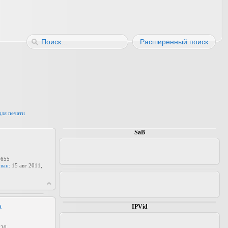
Расширенный поиск
для печати
SaB
655
ван:
15 авг 2011,
а
IPVid
20