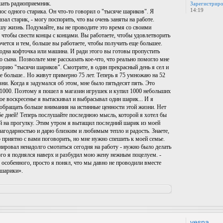
ушать радиоприемник.
Зарегистриро
14:19
ос одного старика. Он что-то говорил о "тысяче шариков". Я
азал старик, - могу поспорить, что вы очень заняты на работе.
вашу жизнь. Подумайте, вы не проводите это время со своими
 чтобы свести концы с концами. Вы работаете, чтобы удовлетворить
очется и тем, больше вы работаете, чтобы получить еще большее.
 одна кофточка или машина. И ради этого вы готовы пропустить
 сына. Позвольте мне рассказать кое-что, что реально помогло мне
еорию "тысячи шариков". Смотрите, в один прекрасный день я сел и
ие больше.. Но живут примерно 75 лет. Теперь я 75 умножаю на 52
зни. Когда я задумался об этом, мне было пятьдесят пять. Это
о 1000. Поэтому я пошел в магазин игрушек и купил 1000 небольших
ое воскресенье я вытаскивал и выбрасывал один шарик... И я
ал обращать больше внимания на истинные ценности этой жизни. Нет
бе дней! Теперь послушайте последнюю мысль, которой я хотел бы
ей на прогулку. Этим утром я вытащил последний шарик из моей
агодарностью и дарю близким и любимым тепло и радость. Знаете,
 приятно с вами поговорить, но мне нужно спешить к моей семье.
ировал ненадолго смотаться сегодня на работу - нужно было делать
того я поднялся наверх и разбудил мою жену нежным поцелуем. -
 особенного, просто я понял, что мы давно не проводили вместе
 шарики».
vesna