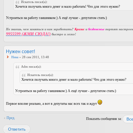
Искатель писал(а):
Хочется получать много денег и мало работать! Что для этого нужно?
Устроиться на работу гаишником:) А ещё лучше - депутатом стать:)
Не знаешь, чем заняться и как заработать?
Кризис
и
безденежье
портят настроени
9955599 (ЖМИ СЮДА!)
быстро и легко!
Нужен совет!
Ника
» 28 сен 2011, 13:48
Adm писал(а):
Искатель писал(а):
Хочется получать много денег и мало работать! Что для этого нужно?
Устроиться на работу гаишником:) А ещё лучше - депутатом стать:)
Первое вполне реально, а вот в депутаты нас всех так и ждут
Пред.
Показать сообщения за:
Ответить