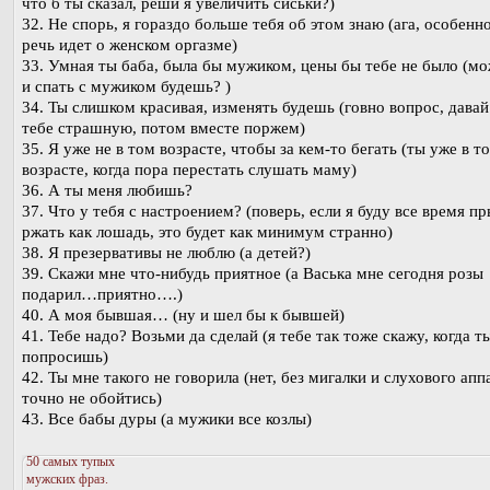
что б ты сказал, реши я увеличить сиськи?)
32. Не спорь, я гораздо больше тебя об этом знаю (ага, особенно
речь идет о женском оргазме)
33. Умная ты баба, была бы мужиком, цены бы тебе не было (мо
и спать с мужиком будешь? )
34. Ты слишком красивая, изменять будешь (говно вопрос, дава
тебе страшную, потом вместе поржем)
35. Я уже не в том возрасте, чтобы за кем-то бегать (ты уже в т
возрасте, когда пора перестать слушать маму)
36. А ты меня любишь?
37. Что у тебя с настроением? (поверь, если я буду все время пр
ржать как лошадь, это будет как минимум странно)
38. Я презервативы не люблю (а детей?)
39. Скажи мне что-нибудь приятное (а Васька мне сегодня розы
подарил…приятно….)
40. А моя бывшая… (ну и шел бы к бывшей)
41. Тебе надо? Возьми да сделай (я тебе так тоже скажу, когда т
попросишь)
42. Ты мне такого не говорила (нет, без мигалки и слухового апп
точно не обойтись)
43. Все бабы дуры (а мужики все козлы)
50 самых тупых
мужских фраз.