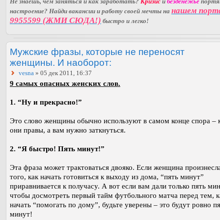
Не знаешь, чем заняться и как заработать?
Кризис
и
безденежье
порт
нашем порт
настроение? Найди вакансии и работу своей мечты на
9955599 (ЖМИ СЮДА!)
быстро и легко!
Мужские фразы, которые не переносят
женщины. И наоборот:
vesna
» 05 дек 2011, 16:37
9 самых опасных женских слов.
1. “Ну и прекрасно!”
Это слово женщины обычно используют в самом конце спора – 
они правы, а вам нужно заткнуться.
2. “Я быстро! Пять минут!”
Эта фраза может трактоваться двояко. Если женщина произнесла
того, как начать готовиться к выходу из дома, “пять минут”
приравнивается к получасу. А вот если вам дали только пять мин
чтобы досмотреть первый тайм футбольного матча перед тем, к
начать “помогать по дому”, будьте уверены – это будут ровно п
минут!