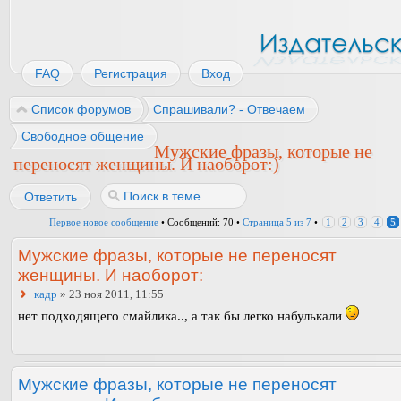
FAQ
Регистрация
Вход
Список форумов
Спрашивали? - Отвечаем
Свободное общение
Мужские фразы, которые не
переносят женщины. И наоборот:)
Ответить
Первое новое сообщение
• Сообщений: 70 •
Страница
5
из
7
•
1
2
3
4
5
Мужские фразы, которые не переносят
женщины. И наоборот:
кадр
» 23 ноя 2011, 11:55
нет подходящего смайлика.., а так бы легко набулькали
Мужские фразы, которые не переносят