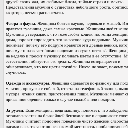
друзей своих чад, их любимые блюда, тайные страхи и мечты.
Представления мужчин о существах небольшого роста, обитаю
квартире, весьма расплывчаты.
Флора и фауна
. Женщины боятся пауков, червяков и мышей. Им
нравятся гусеницы, даже самые красивые. Женщины любят коше
Мужчины утверждают, что тоже любят кошек, но, когда женщин
дома, норовят спровадить это животное куда подальше. Мужчин
понимает, почему его подруге нравятся эти драные веники, кот
почему-то называет "композициями из сухих цветов". Женщина 
на неделю и просит мужчину поливать цветы в ее отсутствие. 
естественно, обязуется это делать. Женщина возвращается и
обнаруживает, что все цветы погибли. Никто не знает, почему т
случилось.
Одежда и аксессуары
. Женщина одевается по-разному для пох
магазин, прогулки с собакой, ответа на телефонный звонок, вын
мусора, чтения книги, приготовления пищи. Мужчины меняют с
привычное одеяние только в случае свадьбы или похорон.
За рулем
. Если женщина, ведя машину, понимает, что заблудила
останавливается на ближайшей бензоколонке и спрашивает сове
Мужчины считают подобное поведение чисто женской слабость
часами раскатывают по незнакомой местности, подбадривая себ