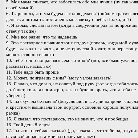
5. Моя мама считает, что заботилась обо мне лучше (ну так жив
своей мамой)
6. Ты решила, что мы будем сегодня делать? (пойдем тратить вс
деньги, а потом ты достанешь мне звезду с неба. Подходит?)
7. Я забыл, сделаю потом (когда в следующий раз ты попросишь 
отвечу так же)
8. Мне все равно, что ты наденешь
9. Это тлетворное влияние твоих подруг (поверь, когда мой муж
будет вызывать зависть, а не истерический хохот, они перестану
меня тлетворно влиять)
10. Тебе точно понравился секс со мной? (нет, все было ужасно,
рассказать, насколько)
11. Тебе надо быть проще
12. Может, поиграешь с ним? (могу узлом завязать)
13. Я знаю, что делаю, не советуй под руку (вот когда тебя токо
долбанет, тогда я посмотрю, как ты будешь орать, что я тебя не
уберегла)
14. Ты скучала без меня? (безусловно, я все дни напролет сидела
и крестиком вышивала твой портрет, особенно хорошо получил
рамка)
15. Я сказал, что постараюсь, это не значит, что я пообещал
16. Твой день 8 марта
17. Ты что-то сейчас сказала? (да, я сказала, что тебе надо купи
слуховой аппарат, а мне на голову мигалку)