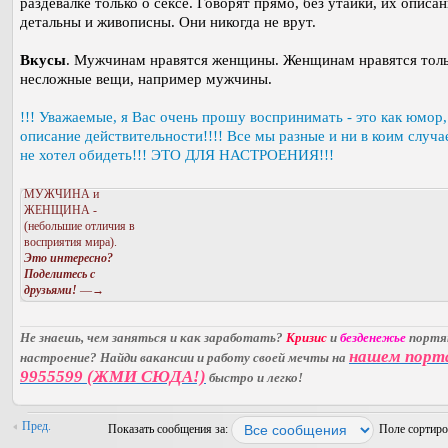
раздевалке только о сексе. Говорят прямо, без утайки, их описа
детальны и живописны. Они никогда не врут.
Вкусы
. Мужчинам нравятся женщины. Женщинам нравятся тол
несложные вещи, например мужчины.
!!! Уважаемые, я Вас очень прошу воспринимать - это как юмор, 
описание действительности!!!! Все мы разные и ни в коим случа
не хотел обидеть!!! ЭТО ДЛЯ НАСТРОЕНИЯ!!!
МУЖЧИНА и
ЖЕНЩИНА -
(небольшие отличия в
восприятия мира).
Это интересно?
Поделитесь с
друзьями!
—→
Не знаешь, чем заняться и как заработать?
Кризис
и
безденежье
порт
нашем порт
настроение? Найди вакансии и работу своей мечты на
9955599 (ЖМИ СЮДА!)
быстро и легко!
Пред.
Показать сообщения за:
Поле сортир