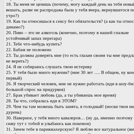
18. Ты меня не ценишь (почему, могу каждый день на тебя новы
вешать, разве не распродажа была у тебя вчера, вернувшегося п
утро?)
19. Как ты относишься к сексу без обязательств? (а как ты отно
динамо?)
20. Пиво – это не алкоголь (конечно, поэтому в нашей спальне
устойчивый запах перегара)
21. Тебе что-нибудь купить?
22. Бабам не положено
23. Ты должна доверять мне (то есть глазам своим ты мне предл
не верить?)
24. Я не собираюсь слушать твою истерику
25. У тебя было много мужчин? (мне 30 лет …. В общем, ну кон
первый)
26. Я творческий человек, мне не нужно работать (иди в шоу-би
большой спрос на придурков)
27. Брак убивает любовь (да, а ты убиваешь мое время)
28. Ты что, собралась иди в ЭТОМ?
29. Чем ты там можешь быть занята, я голодный! (носки твои и
дурень)
30. Наверное, у тебя много кавалеров… (ну да, именно поэтому 
сижу тут с тобой и улыбаюсь как покемон)
31. Зачем тебе в парикмахерскую? Я люблю все натуральное (ин