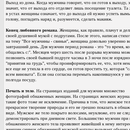
Выход из дома. Когда мужчина говорит, что он готов к выходу, 
значит, что от выхода его отделяет лишь посещение туалета. Та
в устах женщины означает, что до выхода ей нужно успеть вым
голову, погладить наряд и, разумеется, сделать макияж.
Конец любовного романа
. Женщины, как правило, плачут и дел
своей душевной мукой с подругами. После этого, написав стихо
на тему "Все мужчины - свиньи", женщина довольно уверенно в
завтрашний день. Для мужчин период романа - это "то время, к
общались с:". Месяцев через шесть после разрыва мужчина мож
позвонить своей бывшей подруге часика в 3 ночи после изрядно
"принятия на грудь", чтобы проинформировать ее, что, хотя нен
все еще не утихла в его сердце, он готов простить ту, которая "
всем виновата". Если она согласна перемыть накопившуюся у не
полгода посуду.
Печать и тело
. На страницах изданий для мужчин множество
фотографий обнаженных женщин. На страницах женских журна
такие фото тоже не исключение. Причина в том, что женское тел
прекрасное творение природы и его не грешно показать в обна
виде. Мужское же тело покрыто волосами, неуклюже, его не сле
демонстрировать при дневном свете. Большинство мужчин при 
обнаженного женского тела проявляют живейший к нему интере
женщин снимок обнаженной мужской натуры вызывает обычно 