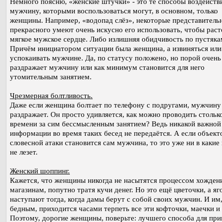
Немного поясню, «женские штучки» - это те способы воздейств
мужчину, которыми воспользоваться могут, в основном, только
женщины. Например, «водопад слёз», некоторые представитель
прекрасного умеют очень искусно его использовать, чтобы рас
мягкое мужское сердце. Либо излишняя обидчивость по пустяка
Причём инициатором ситуации была женщина, а извиняться или
успокаивать мужчине. Да, по статусу положено, но порой очень
раздражает мужчину или как минимум становится для него
утомительным занятием.
Чрезмерная болтливость.
Даже если женщина болтает по телефону с подругами, мужчину
раздражает. Он просто удивляется, как можно проводить стольк
времени за сим бессмысленным занятием? Ведь никакой важной
информации во время таких бесед не передаётся. А если объект
словесной атаки становится сам мужчина, то это уже ни в какие
не лезет.
Женский шоппинг.
Кажется, что женщины никогда не насытятся процессом хожден
магазинам, попутно тратя кучи денег. Но это ещё цветочки, а яг
наступают тогда, когда дамы берут с собой своих мужчин. И им
бедным, приходится часами терпеть все эти кофточки, маечки и 
Поэтому, дорогие женщины, поверьте: лучшего способа для при