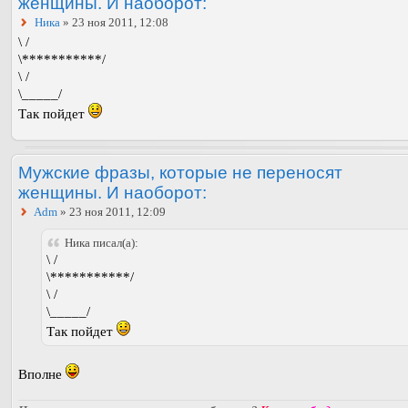
женщины. И наоборот:
Ника
» 23 ноя 2011, 12:08
\ /
\***********/
\ /
\_____/
Так пойдет
Мужские фразы, которые не переносят
женщины. И наоборот:
Adm
» 23 ноя 2011, 12:09
Ника писал(а):
\ /
\***********/
\ /
\_____/
Так пойдет
Вполне