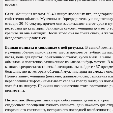
веселья.
Секс
. Женщины желают 30-40 минут любовных игр, предваряю
собственно объятия. Мужчины на "предварительную подготовку
отводят 30-40 секунд, причем они засчитывают в этот срок и пу
ресторана до квартиры. Занимаясь сексом, женщина думает о т
красиво ли она выглядит. После этого она не хочет спать, а жела
беседовать и целоваться.
Ванная комната и связанные с ней ритуалы
. В ванной комна
мужчины обычно присутствует шесть предметов: зубная щетка,
паста, пена для бритья, бритвенный станок, кусок мыла, а чаще
обмылок, и полотенце, захваченное из какого-нибудь мотеля. В 
комнате среднестатистической женщины вы найдете 437 предме
большинство из которых обычный мужчина вряд ли сможет опоз
Приняв ванну, женщина (неважно, длинноволосая, стриженая ил
переболевшая тифом) наматывает себе на голову чалму из поло
хотя бы на минуту. Причины возникновения этого восточного р
неизвестны.
Потомство
. Женщины знают про собственных детей все: срок
следующего посещения зубного кабинета, день важного для отп
спортивного состязания, историю его последней влюбленности,