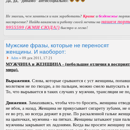
Да, да, "динамо" антисоциально!
Не знаешь, чем заняться и как заработать?
Кризис
и
безденежье
порт
нашем порт
настроение? Найди вакансии и работу своей мечты на
9955599 (ЖМИ СЮДА!)
быстро и легко!
Мужские фразы, которые не переносят
женщины. И наоборот:
Adm
» 09 дек 2011, 17:21
МУЖЧИНА и ЖЕНЩИНА - (небольшие отличия в восприят
мира).
Выражения
. Слова, которые срываются с уст женщины, попав
молотком не по гвоздю, а по пальцам, можно смело выпускать в
То, что вырывается в таких случаях у мужчин, трансляции не по
Движения
. Замахиваясь, чтобы что-то бросить, женщина отвод
не вбок, а назад. Женщина не прикусывает сигарету зубами, не 
ее во рту, но всегда держит в руке. По раскаленной гальке женщ
на цыпочках, мужчина - на пятках. Женщины затыкают уши пал
мужчины закрывают их ладонями. Когда вы просите женщину п