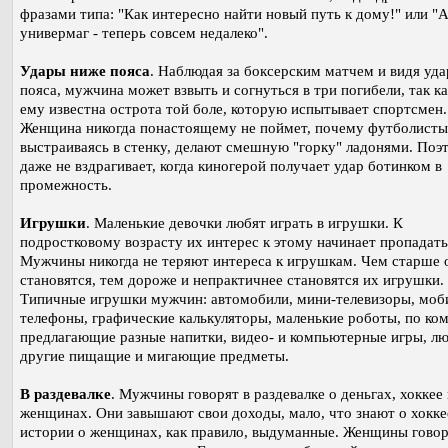
фразами типа: "Как интересно найти новый путь к дому!" или "А
универмаг - теперь совсем недалеко".
Удары ниже пояса
. Наблюдая за боксерским матчем и видя уд
пояса, мужчина может взвыть и согнуться в три погибели, так ка
ему известна острота той боле, которую испытывает спортсмен.
Женщина никогда понастоящему не поймет, почему футболисты
выстраиваясь в стенку, делают смешную "горку" ладонями. Поэ
даже не вздрагивает, когда киногерой получает удар ботинком в
промежность.
Игрушки
. Маленькие девочки любят играть в игрушки. К
подростковому возрасту их интерес к этому начинает пропадать
Мужчины никогда не теряют интереса к игрушкам. Чем старше 
становятся, тем дороже и непрактичнее становятся их игрушки.
Типичные игрушки мужчин: автомобили, мини-телевизоры, моб
телефоны, графические калькуляторы, маленькие роботы, по ко
предлагающие разные напитки, видео- и компьютерные игры, л
другие пищащие и мигающие предметы.
В раздевалке
. Мужчины говорят в раздевалке о деньгах, хоккее
женщинах. Они завышают свои доходы, мало, что знают о хоккее
истории о женщинах, как правило, выдуманные. Женщины говор