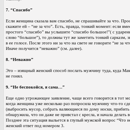
7. “Спасибо”
Если женщина сказала вам спасибо, не спрашивайте за что. Про
скажите ей – “не за что”. Есть, правда, тонкий момент: если вме
простого “спасибо” вы услышите “спасибо большое!”( с ударен
слово “большое”), то должны тут же заметить тонкий сарказм, 
в ее голосе. После этого ни за что на свете не говорите “не за чт
Иначе получится “неважно” (см. далее).
8. “Неважно”
Это – изящный женский способ послать мужчину туда, куда Мак
не гонял.
9. “Не беспокойся, я сама…”
Еще одно угрожающее заявление, чаще всего говорится в тот м
когда женщина уже несколько раз попросила мужчину что-то сд
(выбросить мусор, собрать валяющиеся по дому носки, прибить 
обнаружила, что он даже не привстал с кресла, и начала делать в
Позднее эта ситуация выльется в глупый мужской вопрос “Что не
женский ответ под номером 3.