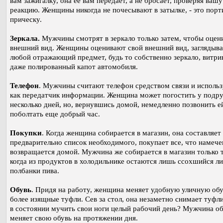
вам зажигалку, она ее вам передает, а не бросает, проверяя вашу
реакцию. Женщины никогда не почесывают в затылке, - это порт
прическу.
Зеркала.
Мужчины смотрят в зеркало только затем, чтобы оцен
внешний вид. Женщины оценивают свой внешний вид, заглядыва
любой отражающий предмет, будь то собственно зеркало, витри
даже полированный капот автомобиля.
Телефон
. Мужчины считают телефон средством связи и использ
как передатчик информации. Женщина может погостить у подр
несколько дней, но, вернувшись домой, немедленно позвонить е
поболтать еще добрый час.
Покупки
. Когда женщина собирается в магазин, она составляет
предварительно список необходимого, покупает все, что намече
возвращается домой. Мужчина же собирается в магазин только т
когда из продуктов в холодильнике остаются лишь ссохшийся л
полбанки пива.
Обувь
. Придя на работу, женщина меняет удобную уличную обу
более изящные туфли. Сев за стол, она незаметно снимает туфли
в состоянии мучить свои ноги целый рабочий день? Мужчина о
меняет свою обувь на протяжении дня.