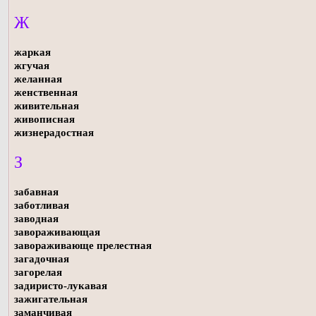
Ж
жаркая
жгучая
желанная
женственная
живительная
живописная
жизнерадостная
З
забавная
заботливая
заводная
завораживающая
завораживающе прелестная
загадочная
загорелая
задиристо-лукавая
зажигательная
заманчивая