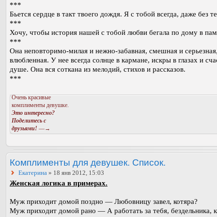
***
Бьется сердце в такт твоего дождя. Я с тобой всегда, даже без 
***
Хочу, чтобы история нашей с тобой любви бегала по дому в пам
***
Она неповторимо-милая и нежно-забавная, смешная и серьезная
влюбленная. У нее всегда солнце в кармане, искры в глазах и сча
душе. Она вся соткана из мелодий, стихов и рассказов.
***
Очень красивые
комплименты девушке.
Это интересно?
Поделитесь с
друзьями!
—→
Комплименты для девушек. Список.
Екатерина
» 18 янв 2012, 15:03
Женская логика в примерах.
Муж приходит домой поздно — Любовницу завел, котяра?
Муж приходит домой рано — А работать за тебя, бездельника, 