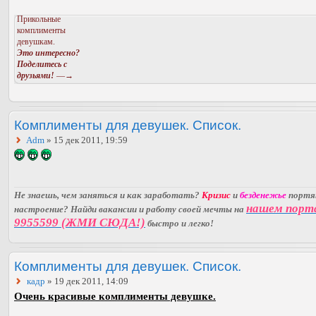
Прикольные
комплименты
девушкам.
Это интересно?
Поделитесь с
друзьями!
—→
Комплименты для девушек. Список.
Adm
» 15 дек 2011, 19:59
Не знаешь, чем заняться и как заработать?
Кризис
и
безденежье
порт
нашем порт
настроение? Найди вакансии и работу своей мечты на
9955599 (ЖМИ СЮДА!)
быстро и легко!
Комплименты для девушек. Список.
кадр
» 19 дек 2011, 14:09
Очень красивые комплименты девушке.