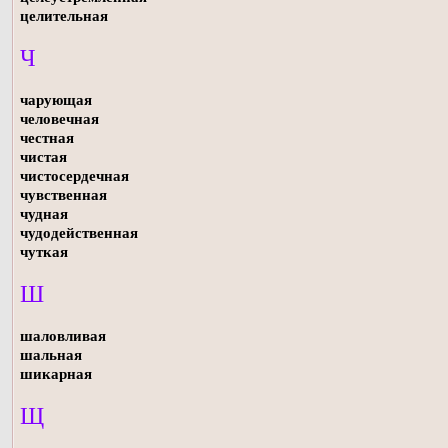
целительная
Ч
чарующая
человечная
честная
чистая
чистосердечная
чувственная
чудная
чудодейственная
чуткая
Ш
шаловливая
шальная
шикарная
Щ