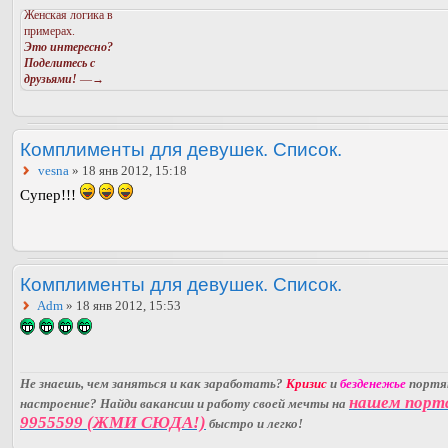
Женская логика в
примерах.
Это интересно?
Поделитесь с
друзьями!
—→
Комплименты для девушек. Список.
vesna
» 18 янв 2012, 15:18
Супер!!!
Комплименты для девушек. Список.
Adm
» 18 янв 2012, 15:53
Не знаешь, чем заняться и как заработать?
Кризис
и
безденежье
порт
нашем порт
настроение? Найди вакансии и работу своей мечты на
9955599 (ЖМИ СЮДА!)
быстро и легко!