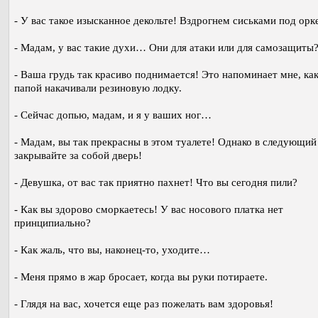
- У вас такое изысканное декольте! Вздрогнем сиськами под орк
- Мадам, у вас такие духи… Они для атаки или для самозащиты
- Ваша грудь так красиво поднимается! Это напоминает мне, ка
папой накачивали резиновую лодку.
- Сейчас допью, мадам, и я у ваших ног…
- Мадам, вы так прекрасны в этом туалете! Однако в следующий
закрывайте за собой дверь!
- Девушка, от вас так приятно пахнет! Что вы сегодня пили?
- Как вы здорово сморкаетесь! У вас носового платка нет
принципиально?
- Как жаль, что вы, наконец-то, уходите…
- Меня прямо в жар бросает, когда вы руки потираете.
- Глядя на вас, хочется еще раз пожелать вам здоровья!