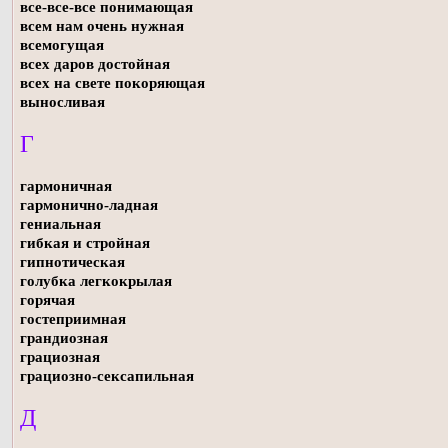
все-все-все понимающая
всем нам очень нужная
всемогущая
всех даров достойная
всех на свете покоряющая
выносливая
Г
гармоничная
гармонично-ладная
гениальная
гибкая и стройная
гипнотическая
голубка легкокрылая
горячая
гостеприимная
грандиозная
грациозная
грациозно-сексапильная
Д