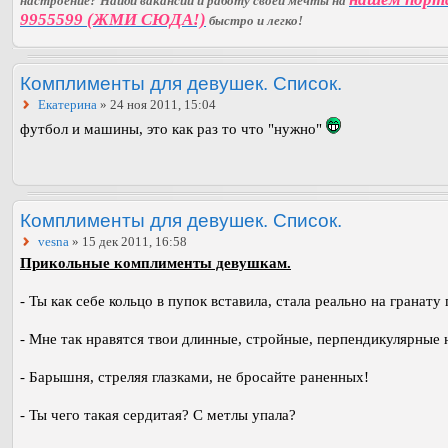
настроение? Найди вакансии и работу своей мечты на
9955599 (ЖМИ СЮДА!)
быстро и легко!
Комплименты для девушек. Список.
Екатерина
» 24 ноя 2011, 15:04
футбол и машины, это как раз то что "нужно"
Комплименты для девушек. Список.
vesna
» 15 дек 2011, 16:58
Прикольные комплименты девушкам.
- Ты как себе кольцо в пупок вставила, стала реально на гранату
- Мне так нравятся твои длинные, стройные, перпендикулярные 
- Барышня, стреляя глазками, не бросайте раненных!
- Ты чего такая сердитая? С метлы упала?