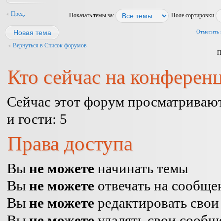
Пред.
Показать темы за:
Поле сортировки
Новая тема
Отметить 
Вернуться в Список форумов
П
Кто сейчас на конферен
Сейчас этот форум просматривают
и гости: 5
Права доступа
Вы
не можете
начинать темы
Вы
не можете
отвечать на сообще
Вы
не можете
редактировать свои
Вы
не можете
удалять свои сообщ