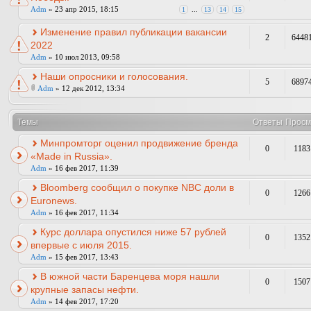
Adm
» 23 апр 2015, 18:15
1
...
13
14
15
Изменение правил публикации вакансии
2
6448
2022
Adm
» 10 июл 2013, 09:58
Наши опросники и голосования.
5
6897
Adm
» 12 дек 2012, 13:34
Темы
Ответы
Просм
Минпромторг оценил продвижение бренда
0
1183
«Мade in Russia».
Adm
» 16 фев 2017, 11:39
Bloomberg сообщил о покупке NBC доли в
0
1266
Euronews.
Adm
» 16 фев 2017, 11:34
Курс доллара опустился ниже 57 рублей
0
1352
впервые с июля 2015.
Adm
» 15 фев 2017, 13:43
В южной части Баренцева моря нашли
0
1507
крупные запасы нефти.
Adm
» 14 фев 2017, 17:20