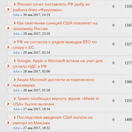
Япония хочет поставлять РФ рыбу из
0
1319
района близ «Фукусимы».
Adm
» 30 янв 2017, 14:19
Как смягчение санкций США повлияет на
0
1345
экономику России.
Adm
» 29 янв 2017, 23:20
РФ не согласна с рядом выводов ВТО по
0
1327
спору с ЕС.
Adm
» 29 янв 2017, 02:34
Google, Apple и Microsoft встали на учет для
0
1277
уплаты НДС в РФ
Adm
» 28 янв 2017, 02:06
Акции Microsoft достигли исторического
0
1360
максимума.
Adm
» 28 янв 2017, 01:58
Трамп пообещал вернуть фразе «Made in
0
1353
USA» былое величие.
Adm
» 27 янв 2017, 18:34
Последствия введения США налога на
0
1408
импорт из Мексики.
Adm
» 27 янв 2017, 18:32