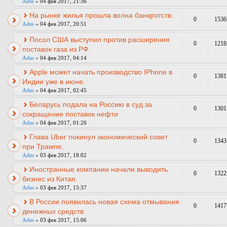
Adm
» 04 фев 2017, 21:36
На рынке жилья прошла волна банкротств.
0
1536
Adm
» 04 фев 2017, 20:51
Посол США выступил против расширения
0
1218
поставок газа из РФ.
Adm
» 04 фев 2017, 04:14
Apple может начать производство IPhone в
0
1381
Индии уже в июне.
Adm
» 04 фев 2017, 02:45
Беларусь подала на Россию в суд за
0
1301
сокращение поставок нефти
Adm
» 04 фев 2017, 01:26
Глава Uber покинул экономический совет
0
1343
при Трампе.
Adm
» 03 фев 2017, 18:02
Иностранные компании начали выводить
0
1322
бизнес из Китая.
Adm
» 03 фев 2017, 15:37
В России появилась новая схема отмывания
0
1417
денежных средств.
Adm
» 03 фев 2017, 15:06