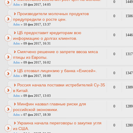
0
1449
Adm
» 10 фев 2017, 14:05
Производители молочных продуктов
0
1506
предупредили о росте цен.
Adm
» 10 фев 2017, 13:37
ЦБ предоставит кредиторам всю
0
1446
информацию о долгах клиентов.
Adm
» 09 фев 2017, 16:31
Смягчено решение о запрете ввоза мяса
0
1317
птицы из Европы.
Adm
» 09 фев 2017, 16:02
ЦБ отозвал лицензию у банка «Енисей».
0
1347
Adm
» 09 фев 2017, 16:00
Россия начала поставки истребителей Су-35
0
1309
в Китай.
Adm
» 09 фев 2017, 13:03
Минфин назвал главные риски для
0
1289
российской экономики.
Adm
» 07 фев 2017, 18:30
Украина начала переговоры о закупке угля
0
1280
из США.