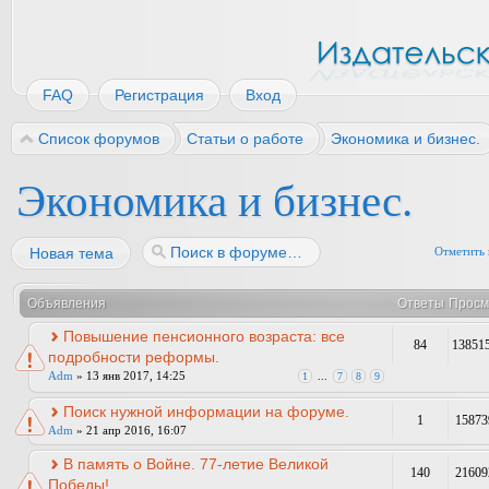
FAQ
Регистрация
Вход
Список форумов
Статьи о работе
Экономика и бизнес.
Экономика и бизнес.
Новая тема
Отметить 
Объявления
Ответы
Просм
Повышение пенсионного возраста: все
84
13851
подробности реформы.
Adm
» 13 янв 2017, 14:25
1
...
7
8
9
Поиск нужной информации на форуме.
1
15873
Adm
» 21 апр 2016, 16:07
В память о Войне. 77-летие Великой
140
21609
Победы!