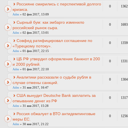
Россияне смирились с перспективой долгого
0
1362
кризиса.
Adm
» 02 фев 2017, 13:09
Сырный бум: как эмбарго изменило
0
1693
российский рынок сыра.
Adm
» 02 фев 2017, 13:01
Совфед ратифицировал соглашение по
0
1359
«Турецкому потоку».
Adm
» 01 фев 2017, 22:15
ЦБ РФ утвердил оформление банкнот в 200
0
1331
и 2000 рублей.
Adm
» 01 фев 2017, 22:10
Аналитики рассказали о судьбе рубля в
0
1304
случае отмены санкций.
Adm
» 31 янв 2017, 16:47
США вынудит Deutsche Bank заплатить за
0
1317
отмывание денег из РФ
Adm
» 31 янв 2017, 15:28
Россия обжалует в ВТО антидемпинговые
0
1256
меры ЕС.
Adm
» 30 янв 2017, 21:22