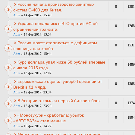
Россия начала производство зенитных
0
1301
систем С-400 для Китая.
Adm
» 14 фев 2017, 15:43
Украина подала иск в ВТО против РФ об
0
1268
ограничении транзита.
Adm
» 14 фев 2017, 13:57
Россия может столкнуться с дефицитом
0
1531
пшеницы для хлеба.
Adm
» 13 фев 2017, 15:44
Курс доллара упал ниже 58 рублей впервые
0
1489
с июля 2015 года.
Adm
» 13 фев 2017, 12:07
Еврокомиссар оценил ущерб Германии от
0
1368
Brexit в €1 млрд.
Adm
» 12 фев 2017, 23:34
В Австрии открылся первый биткоин-банк.
0
1374
Adm
» 12 фев 2017, 23:20
«Монозукури» сработала: убыток
0
1804
«АВТОВАЗа» стал меньше.
Adm
» 10 фев 2017, 14:22
Минсельхоз исключил рост цен на молоко.