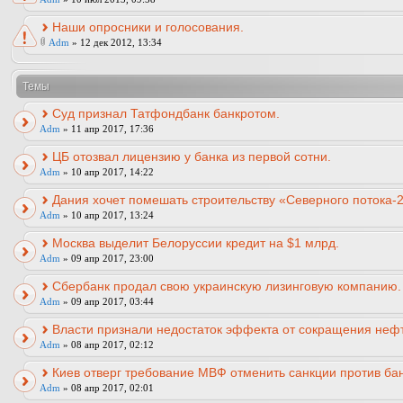
Наши опросники и голосования.
Adm
» 12 дек 2012, 13:34
Темы
Суд признал Татфондбанк банкротом.
Adm
» 11 апр 2017, 17:36
ЦБ отозвал лицензию у банка из первой сотни.
Adm
» 10 апр 2017, 14:22
Дания хочет помешать строительству «Северного потока-2
Adm
» 10 апр 2017, 13:24
Москва выделит Белоруссии кредит на $1 млрд.
Adm
» 09 апр 2017, 23:00
Сбербанк продал свою украинскую лизинговую компанию.
Adm
» 09 апр 2017, 03:44
Власти признали недостаток эффекта от сокращения неф
Adm
» 08 апр 2017, 02:12
Киев отверг требование МВФ отменить санкции против ба
Adm
» 08 апр 2017, 02:01