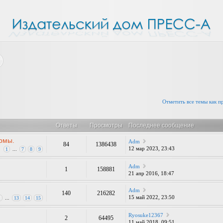
Отметить все темы как 
Ответы
Просмотры
Последнее сообщение
рмы.
Adm
84
1386438
12 мар 2023, 23:43
1
...
7
8
9
Adm
1
158881
21 апр 2016, 18:47
Adm
140
216282
15 май 2022, 23:50
1
...
13
14
15
Ryosuke12367
2
64495
11 май 2018, 09:51