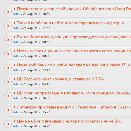
Покупателем украинской «дочки» Сбербанка стал Саид Гу
Adm
» 29 мар 2017, 16:59
Ткачев пообещал найти замену турецкому рынку зерна.
Adm
» 28 мар 2017, 17:37
РФ не боится конкуренции с производителями сланцевой 
Adm
» 27 мар 2017, 00:32
Новак высоко оценил выполнение венского соглашения по
Adm
» 27 мар 2017, 00:29
Немецкий банк по ошибке перевел на внешние счета €5 м
Adm
» 25 мар 2017, 22:13
ЦБ России снизил ключевую ставку до 9,75%.
Adm
» 25 мар 2017, 04:16
ЦБ смягчил требования к подвергшимся санкциям банкам.
Adm
» 24 мар 2017, 16:00
Литовские приставы взыщут с «Газпрома» штраф в 36 млн
Adm
» 24 мар 2017, 15:22
Цена на Brent впервые с ноября опускалась ниже $50.
Adm
» 24 мар 2017, 14:28