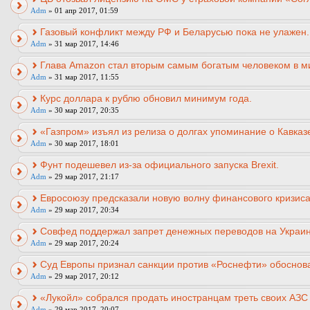
Adm
» 01 апр 2017, 01:59
Газовый конфликт между РФ и Беларусью пока не улажен.
Adm
» 31 мар 2017, 14:46
Глава Amazon стал вторым самым богатым человеком в м
Adm
» 31 мар 2017, 11:55
Курс доллара к рублю обновил минимум года.
Adm
» 30 мар 2017, 20:35
«Газпром» изъял из релиза о долгах упоминание о Кавказ
Adm
» 30 мар 2017, 18:01
Фунт подешевел из-за официального запуска Brexit.
Adm
» 29 мар 2017, 21:17
Евросоюзу предсказали новую волну финансового кризиса
Adm
» 29 мар 2017, 20:34
Совфед поддержал запрет денежных переводов на Украин
Adm
» 29 мар 2017, 20:24
Суд Европы признал санкции против «Роснефти» обоснов
Adm
» 29 мар 2017, 20:12
«Лукойл» собрался продать иностранцам треть своих АЗС 
Adm
» 29 мар 2017, 20:07