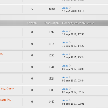
Adm
5
68988
18 май 2020, 00:52
Ответы
Просмотры
Последнее сообщение
Adm
0
1392
11 апр 2017, 17:36
Adm
0
1314
10 апр 2017, 14:22
».
Adm
0
1550
10 апр 2017, 13:24
Adm
0
1341
09 апр 2017, 23:00
Adm
0
1324
09 апр 2017, 03:44
тедобычи
Adm
0
1305
08 апр 2017, 02:12
нков РФ
Adm
0
1449
08 апр 2017, 02:01