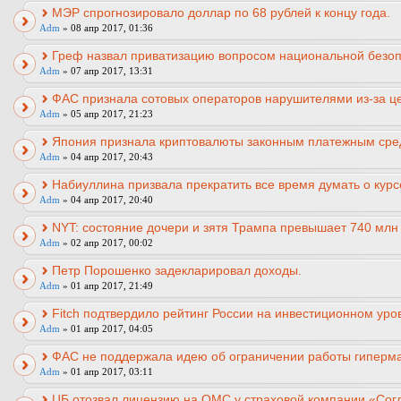
МЭР спрогнозировало доллар по 68 рублей к концу года.
Adm
» 08 апр 2017, 01:36
Греф назвал приватизацию вопросом национальной безоп
Adm
» 07 апр 2017, 13:31
ФАС признала сотовых операторов нарушителями из-за ц
Adm
» 05 апр 2017, 21:23
Япония признала криптовалюты законным платежным сре
Adm
» 04 апр 2017, 20:43
Набиуллина призвала прекратить все время думать о курс
Adm
» 04 апр 2017, 20:40
NYT: состояние дочери и зятя Трампа превышает 740 млн
Adm
» 02 апр 2017, 00:02
Петр Порошенко задекларировал доходы.
Adm
» 01 апр 2017, 21:49
Fitch подтвердило рейтинг России на инвестиционном уро
Adm
» 01 апр 2017, 04:05
ФАС не поддержала идею об ограничении работы гиперма
Adm
» 01 апр 2017, 03:11
ЦБ отозвал лицензию на ОМС у страховой компании «Сог