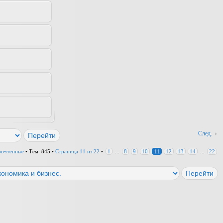
След.
прочтённые
• Тем: 845 •
Страница
11
из
22
•
1
...
8
9
10
11
12
13
14
...
22