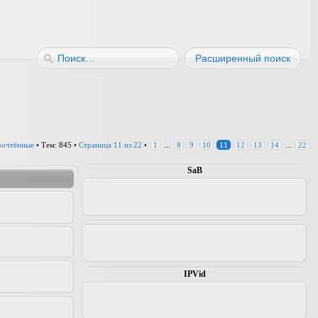
Расширенный поиск
прочтённые
• Тем: 845 •
Страница
11
из
22
•
1
...
8
9
10
11
12
13
14
...
22
SaB
IPVid