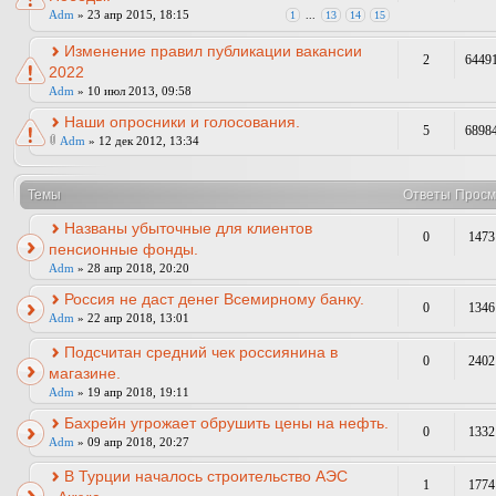
Adm
» 23 апр 2015, 18:15
1
...
13
14
15
Изменение правил публикации вакансии
2
6449
2022
Adm
» 10 июл 2013, 09:58
Наши опросники и голосования.
5
6898
Adm
» 12 дек 2012, 13:34
Темы
Ответы
Просм
Названы убыточные для клиентов
0
1473
пенсионные фонды.
Adm
» 28 апр 2018, 20:20
Россия не даст денег Всемирному банку.
0
1346
Adm
» 22 апр 2018, 13:01
Подсчитан средний чек россиянина в
0
2402
магазине.
Adm
» 19 апр 2018, 19:11
Бахрейн угрожает обрушить цены на нефть.
0
1332
Adm
» 09 апр 2018, 20:27
В Турции началось строительство АЭС
1
1774