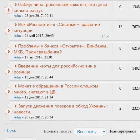
Набиуллина: россиянам кажется, что цены
0
1348
сильно растут.
Adm
» 23 дек 2017, 00:41
Иск «Роснефти» к «Системе»: развитие
12
7670
ситуации.
Adm
» 24 май 2017, 20:49
1
2
Проблемы у банков «Открытие», Бинбанка,
8
6219
МКБ, Промсвязьбанка?
Adm
» 17 авг 2017, 21:01
Введение квоты для российских вин в
0
1402
рознице.
Adm
» 13 дек 2017, 20:44
Монет в обращении в России слишком
0
1323
много, считают в ЦБ.
Adm
» 12 дек 2017, 21:14
Запуск движения поездов в обход Украины:
2
2325
новости.
Adm
» 20 сен 2017, 20:34
Пред.
Показать темы за:
Поле сортировки