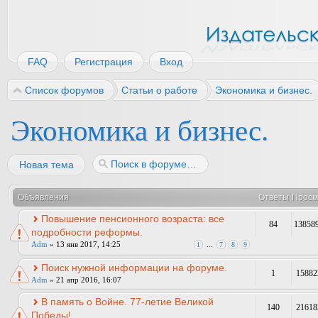
FAQ
Регистрация
Вход
Список форумов
Статьи о работе
Экономика и бизнес.
Экономика и бизнес.
Новая тема
Объявления
Ответы
Просм
Повышение пенсионного возраста: все
84
13858
подробности реформы.
Adm
» 13 янв 2017, 14:25
1
...
7
8
9
Поиск нужной информации на форуме.
1
15882
Adm
» 21 апр 2016, 16:07
В память о Войне. 77-летие Великой
140
21618
Победы!