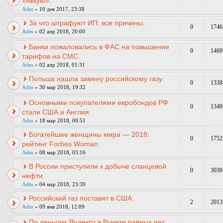
«Аккую».
Adm
» 10 дек 2017, 23:38
За что штрафуют ИП: все причины.
0
1746
Adm
» 02 апр 2018, 20:00
Банки пожаловались в ФАС на повышение
0
1469
тарифов на СМС.
Adm
» 02 апр 2018, 01:31
Польша нашла замену российскому газу.
0
1338
Adm
» 30 мар 2018, 19:32
Основными покупателями евробондов РФ
0
1349
стали США и Англия.
Adm
» 18 мар 2018, 00:51
Богатейшие женщины мира — 2018:
0
1752
рейтинг Forbes Woman.
Adm
» 08 мар 2018, 03:16
В России приступили к добыче сланцевой
0
3030
нефти.
Adm
» 04 мар 2018, 23:39
Российский газ поставят в США.
2
2013
Adm
» 09 янв 2018, 12:09
По деньгам Яндексу в Рунете равных нет.