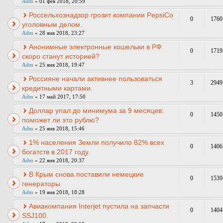
Adm
» 01 фев 2018, 20:59
Россельхознадзор грозит компании PepsiCo
0
1760
уголовным делом.
Adm
» 28 янв 2018, 23:27
Анонимные электронные кошельки в РФ
0
1719
скоро станут историей?
Adm
» 25 янв 2018, 19:47
Россияне начали активнее пользоваться
3
2949
кредитными картами.
Adm
» 17 май 2017, 17:50
Доллар упал до минимума за 9 месяцев:
0
1450
поможет ли это рублю?
Adm
» 25 янв 2018, 15:46
1% населения Земли получило 82% всех
0
1406
богатств в 2017 году.
Adm
» 22 янв 2018, 20:37
В Крым снова поставили немецкие
0
1539
генераторы.
Adm
» 19 янв 2018, 18:28
Авиакомпания Interjet пустила на запчасти
0
1404
SSJ100.