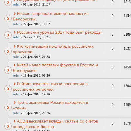
0
1513
Adm
» 01 мар 2018, 21:07
Россия запрещает импорт молока из
0
1454
Белоруссии.
Adm
» 22 фев 2018, 16:52
Российский урожай 2017 года бьёт рекорды.
2
2109
Adm
» 24 сен 2017, 00:25
Кто крупнейший покупатель российских
0
1537
продуктов.
Adm
» 21 фев 2018, 21:38
Китай начал поставки фруктов в Россию и
0
1450
Белоруссию.
Adm
» 19 фев 2018, 01:20
Рейтинг качества жизни населения в
0
1504
российских регионах.
Adm
» 14 фев 2018, 14:16
Треть экономики России находится в
0
1409
«тени».
Adm
» 13 фев 2018, 20:26
АСВ взыскивает вклады, снятые со счетов
0
1578
перед крахом банков.