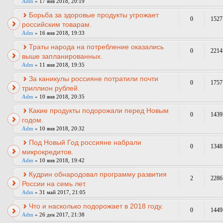
Adm
» 17 янв 2018, 20:19
Борьба за здоровые продукты угрожает
0
1527
российским товарам.
Adm
» 16 янв 2018, 19:33
Траты народа на потребление оказались
0
2214
выше запланированных.
Adm
» 11 янв 2018, 19:35
За каникулы россияне потратили почти
0
1757
триллион рублей.
Adm
» 10 янв 2018, 20:35
Какие продукты подорожали перед Новым
0
1439
годом.
Adm
» 10 янв 2018, 20:32
Под Новый Год россияне набрали
0
1348
микрокредитов.
Adm
» 10 янв 2018, 19:42
Кудрин обнародовал программу развития
2
2286
России на семь лет.
Adm
» 31 май 2017, 21:05
Что и насколько подорожает в 2018 году.
0
1449
Adm
» 26 дек 2017, 21:38