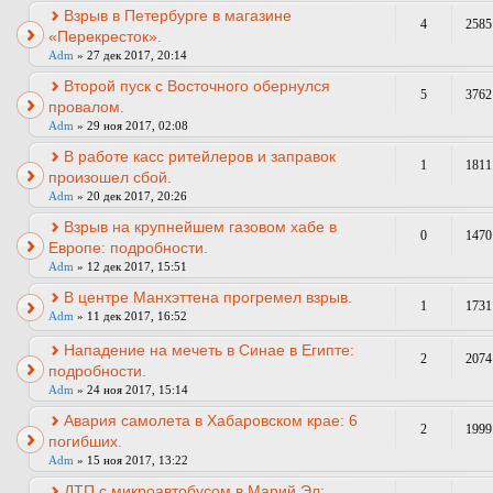
Взрыв в Петербурге в магазине
4
2585
«Перекресток».
Adm
» 27 дек 2017, 20:14
Второй пуск с Восточного обернулся
5
3762
провалом.
Adm
» 29 ноя 2017, 02:08
В работе касс ритейлеров и заправок
1
1811
произошел сбой.
Adm
» 20 дек 2017, 20:26
Взрыв на крупнейшем газовом хабе в
0
1470
Европе: подробности.
Adm
» 12 дек 2017, 15:51
В центре Манхэттена прогремел взрыв.
1
1731
Adm
» 11 дек 2017, 16:52
Нападение на мечеть в Синае в Египте:
2
2074
подробности.
Adm
» 24 ноя 2017, 15:14
Авария самолета в Хабаровском крае: 6
2
1999
погибших.
Adm
» 15 ноя 2017, 13:22
ДТП с микроавтобусом в Марий Эл: