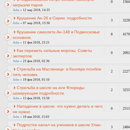
0
1564
загрызли парня.
Adm
» 12 мар 2018, 14:35
Крушение Ан-26 в Сирии: подробности.
3
3228
Adm
» 07 мар 2018, 13:36
Крушение самолета Ан-148 в Подмосковье:
8
4179
основное.
Adm
» 11 фев 2018, 23:21
Как пережить сильные морозы. Советы
0
2092
экспертов.
Adm
» 23 фев 2018, 02:36
Стрельба на Масленице: в Кизляре погибли
2
2227
пять человек.
Adm
» 19 фев 2018, 01:10
Cтрельба в школе на юге Флориды:
2
3255
шокирующие подробности.
Adm
» 15 фев 2018, 13:56
Нападение в школе: что нужно делать и чего
0
2513
не нужно.
Adm
» 19 янв 2018, 15:03
Подросток напал на учеников в школе Улан-
3
2484