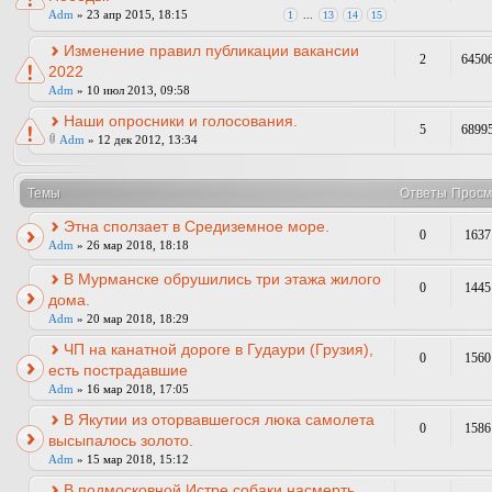
Adm
» 23 апр 2015, 18:15
1
...
13
14
15
Изменение правил публикации вакансии
2
6450
2022
Adm
» 10 июл 2013, 09:58
Наши опросники и голосования.
5
6899
Adm
» 12 дек 2012, 13:34
Темы
Ответы
Просм
Этна сползает в Средиземное море.
0
1637
Adm
» 26 мар 2018, 18:18
В Мурманске обрушились три этажа жилого
0
1445
дома.
Adm
» 20 мар 2018, 18:29
ЧП на канатной дороге в Гудаури (Грузия),
0
1560
есть пострадавшие
Adm
» 16 мар 2018, 17:05
В Якутии из оторвавшегося люка самолета
0
1586
высыпалось золото.
Adm
» 15 мар 2018, 15:12
В подмосковной Истре собаки насмерть