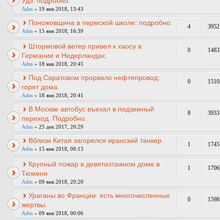
Удэ: подробно.
Adm
» 19 янв 2018, 13:43
Поножовщина в пермской школе: подробно.
4
3952
Adm
» 15 янв 2018, 16:39
Штормовой ветер привел к хаосу в
0
1483
Германии и Нидерландах.
Adm
» 18 янв 2018, 20:45
Под Саратовом прорвало нефтепровод:
0
1510
горят дома.
Adm
» 18 янв 2018, 20:41
В Москве автобус въехал в подземный
8
3933
переход. Подробно.
Adm
» 25 дек 2017, 20:29
Вблизи Китая загорелся иранский танкер.
1
1745
Adm
» 15 янв 2018, 00:13
Крупный пожар в девятиэтажном доме в
1
1706
Тюмени.
Adm
» 09 янв 2018, 20:20
Ураганы во Франции: есть многочисленные
0
1598
жертвы.
Adm
» 09 янв 2018, 00:06