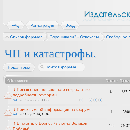
FAQ
Регистрация
Вход
Список форумов
Спрашивали? - Отвечаем
Свободное 
ЧП и катастрофы.
Новая тема
Объявления
Ответы
Просм
Повышение пенсионного возраста: все
84
13871
подробности реформы.
Adm
» 13 янв 2017, 14:25
1
...
7
8
9
Поиск нужной информации на форуме.
1
15896
Adm
» 21 апр 2016, 16:07
В память о Войне. 77-летие Великой
140
21637
Победы!