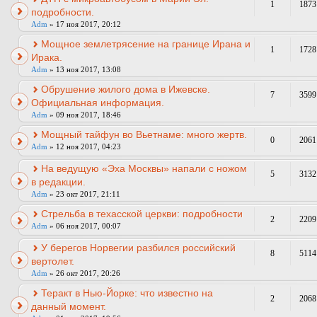
1
1873
подробности.
Adm
» 17 ноя 2017, 20:12
Мощное землетрясение на границе Ирана и
1
1728
Ирака.
Adm
» 13 ноя 2017, 13:08
Обрушение жилого дома в Ижевске.
7
3599
Официальная информация.
Adm
» 09 ноя 2017, 18:46
Мощный тайфун во Вьетнаме: много жертв.
0
2061
Adm
» 12 ноя 2017, 04:23
На ведущую «Эха Москвы» напали с ножом
5
3132
в редакции.
Adm
» 23 окт 2017, 21:11
Стрельба в техасской церкви: подробности
2
2209
Adm
» 06 ноя 2017, 00:07
У берегов Норвегии разбился российский
8
5114
вертолет.
Adm
» 26 окт 2017, 20:26
Теракт в Нью-Йорке: что известно на
2
2068
данный момент.