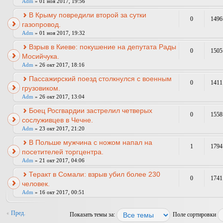
Adm
» 01 ноя 2017, 19:56
В Крыму повредили второй за сутки
0
1496
газопровод.
Adm
» 01 ноя 2017, 19:32
Взрыв в Киеве: покушение на депутата Рады
0
1505
Мосийчука.
Adm
» 26 окт 2017, 18:16
Пассажирский поезд столкнулся с военным
0
1411
грузовиком.
Adm
» 26 окт 2017, 13:04
Боец Росгвардии застрелил четверых
0
1558
сослуживцев в Чечне.
Adm
» 23 окт 2017, 21:20
В Польше мужчина с ножом напал на
1
1794
посетителей торгцентра.
Adm
» 21 окт 2017, 04:06
Теракт в Сомали: взрыв убил более 230
0
1741
человек.
Adm
» 16 окт 2017, 00:51
Пред.
Показать темы за:
Поле сортировки